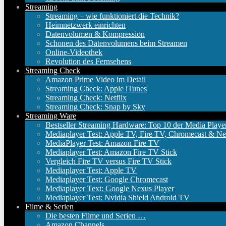
Streaming
Streaming – wie funktioniert die Technik?
Heimnetzwerk einrichten
Datenvolumen & Kompression
Schonen des Datenvolumens beim Streamen
Online-Videothek
Revolution des Fernsehens
Streaming Check
Amazon Prime Video im Detail
Streaming Check: Apple iTunes
Streaming Check: Netflix
Streaming Check: Snap by Sky
Streaming Ware
Bestseller Streaming Hardware: Top 10 der Media Playe
Mediaplayer Test: Apple TV, Fire TV, Chromecast & Ne
MediaPlayer Test: Amazon Fire TV
Mediaplayer Test: Amazon Fire TV Stick
Vergleich Fire TV versus Fire TV Stick
Mediaplayer Test: Apple TV
Mediaplayer Test: Google Chromecast
Mediaplayer Text: Google Nexus Player
Mediaplayer Test: Nvidia Shield Android TV
Filme & Serien
Die besten Filme und Serien …
Amazon Channels