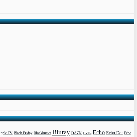
Bluray
Echo
Echo Dot
pple TV
Blockbuster
DAZN
Black Friday
DVDs
Echo