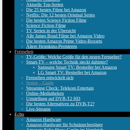
Aktuelle Top-Serien
Die 25 besten Filme bei Amazon
Netflix: Die 12 besten Original Series
Die besten Science Fiction Filme
Science Fiction Filme
TV Serien in der Übersicht
Alle James Bond Filme bei Amazon Video
Die besten Amazon Prime Video-Boxsets
Ältere Heimkino-Premieren
Fernsehen
TV-Größe: Welche Größe für den neuen Fernseher?
Smart-TV – welche Technik steckt dahinter?
Samsung Smart TV: Bestseller bei Amazon
LG Smart TV: Bestseller bei Amazon
Fernsehen entwickelt sich
Serien – Guide
Streaming Check: Telekom Entertain
Online-Mediatheken
Umstellung auf DVB-T2 HD
Die besten Alternativen zu DVB-T2?
Live-Streams
Echo
Amazon Hardware
Amazon-Hardware für Schnäppchenjäger
Amazon: Echo Show Geräte im Vergleich