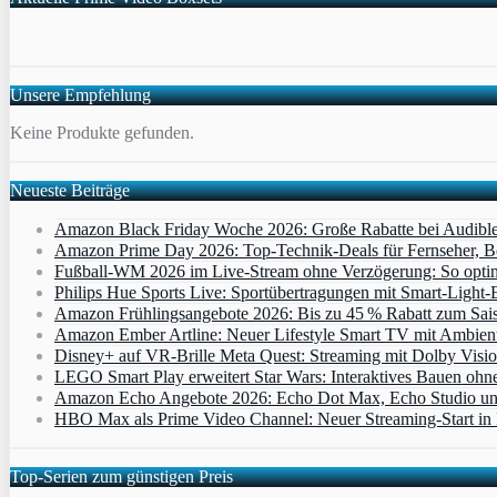
Unsere Empfehlung
Keine Produkte gefunden.
Neueste Beiträge
Amazon Black Friday Woche 2026: Große Rabatte bei Audibl
Amazon Prime Day 2026: Top-Technik-Deals für Fernseher, 
Fußball-WM 2026 im Live-Stream ohne Verzögerung: So optimi
Philips Hue Sports Live: Sportübertragungen mit Smart‑Light‑E
Amazon Frühlingsangebote 2026: Bis zu 45 % Rabatt zum Saiso
Amazon Ember Artline: Neuer Lifestyle Smart TV mit Ambien
Disney+ auf VR-Brille Meta Quest: Streaming mit Dolby Visi
LEGO Smart Play erweitert Star Wars: Interaktives Bauen ohne 
Amazon Echo Angebote 2026: Echo Dot Max, Echo Studio und E
HBO Max als Prime Video Channel: Neuer Streaming‑Start in D
Top-Serien zum günstigen Preis