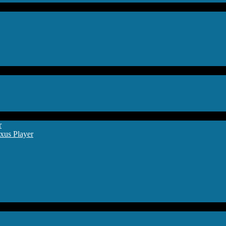
r
xus Player