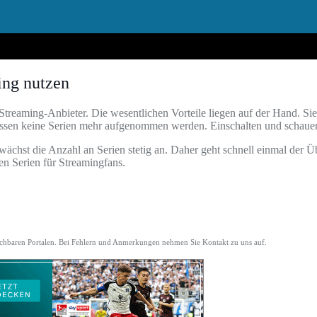
ing nutzen
aming-Anbieter. Die wesentlichen Vorteile liegen auf der Hand. Sie 
ssen keine Serien mehr aufgenommen werden. Einschalten und schauen. 
ächst die Anzahl an Serien stetig an. Daher geht schnell einmal der Ü
ten Serien für Streamingfans.
eichbaren Portalen. Bei Fehlern und Anmerkungen nehmen Sie Kontakt zu uns auf.