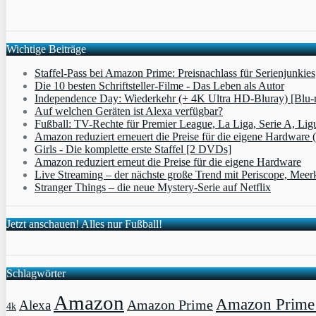
Wichtige Beiträge
Staffel-Pass bei Amazon Prime: Preisnachlass für Serienjunkies
Die 10 besten Schriftsteller-Filme - Das Leben als Autor
Independence Day: Wiederkehr (+ 4K Ultra HD-Bluray) [Blu-
Auf welchen Geräten ist Alexa verfügbar?
Fußball: TV-Rechte für Premier League, La Liga, Serie A, Lig
Amazon reduziert erneuert die Preise für die eigene Hardware 
Girls - Die komplette erste Staffel [2 DVDs]
Amazon reduziert erneut die Preise für die eigene Hardware
Live Streaming – der nächste große Trend mit Periscope, Meer
Stranger Things – die neue Mystery-Serie auf Netflix
Jetzt anschauen! Alles nur Fußball!
Schlagwörter
Amazon
Amazon Prime 
Amazon Prime
Alexa
4k