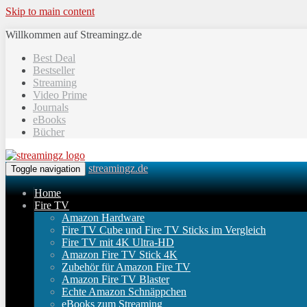
Skip to main content
Willkommen auf Streamingz.de
Best Deal
Bestseller
Streaming
Video Prime
Journals
eBooks
Bücher
streamingz.de
Toggle navigation
Home
Fire TV
Amazon Hardware
Fire TV Cube und Fire TV Sticks im Vergleich
Fire TV mit 4K Ultra-HD
Amazon Fire TV Stick 4K
Zubehör für Amazon Fire TV
Amazon Fire TV Blaster
Echte Amazon Schnäppchen
eBooks zum Streaming