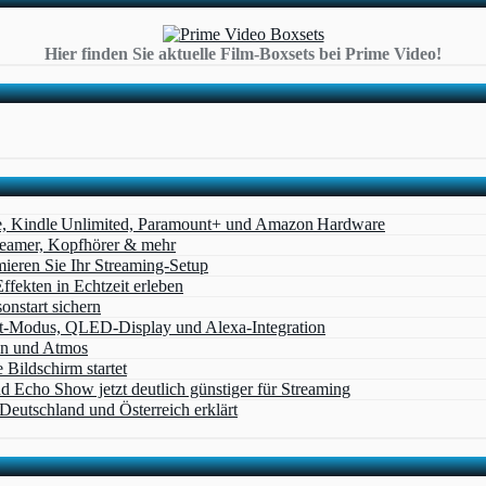
Hier finden Sie aktuelle Film-Boxsets bei Prime Video!
e, Kindle Unlimited, Paramount+ und Amazon Hardware
Beamer, Kopfhörer & mehr
eren Sie Ihr Streaming-Setup
ffekten in Echtzeit erleben
nstart sichern
t‑Modus, QLED‑Display und Alexa‑Integration
on und Atmos
Bildschirm startet
cho Show jetzt deutlich günstiger für Streaming
eutschland und Österreich erklärt