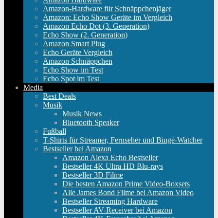
Amazon-Hardware für Schnäppchenjäger
Amazon: Echo Show Geräte im Vergleich
Amazon Echo Dot (3. Generation)
Echo Show (2. Generation)
Amazon Smart Plug
Echo Geräte Vergleich
Amazon Schnäppchen
Echo Show im Test
Echo Spot im Test
Media
Best Deals
Musik
Musik News
Bluetooth Speaker
Fußball
T-Shirts für Streamer, Fernseher und Binge-Watcher
Bestseller bei Amazon
Amazon Alexa Echo Bestseller
Bestseller 4K Ultra HD Blu-rays
Bestseller 3D Filme
Die besten Amazon Prime Video-Boxsets
Alle James Bond Filme bei Amazon Video
Bestseller Streaming Hardware
Bestseller AV-Receiver bei Amazon