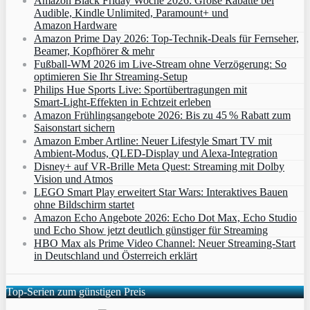
Amazon Black Friday Woche 2026: Große Rabatte bei
Audible, Kindle Unlimited, Paramount+ und
Amazon Hardware
Amazon Prime Day 2026: Top-Technik-Deals für Fernseher,
Beamer, Kopfhörer & mehr
Fußball-WM 2026 im Live-Stream ohne Verzögerung: So
optimieren Sie Ihr Streaming-Setup
Philips Hue Sports Live: Sportübertragungen mit
Smart‑Light‑Effekten in Echtzeit erleben
Amazon Frühlingsangebote 2026: Bis zu 45 % Rabatt zum
Saisonstart sichern
Amazon Ember Artline: Neuer Lifestyle Smart TV mit
Ambient‑Modus, QLED‑Display und Alexa‑Integration
Disney+ auf VR-Brille Meta Quest: Streaming mit Dolby
Vision und Atmos
LEGO Smart Play erweitert Star Wars: Interaktives Bauen
ohne Bildschirm startet
Amazon Echo Angebote 2026: Echo Dot Max, Echo Studio
und Echo Show jetzt deutlich günstiger für Streaming
HBO Max als Prime Video Channel: Neuer Streaming‑Start
in Deutschland und Österreich erklärt
Top-Serien zum günstigen Preis