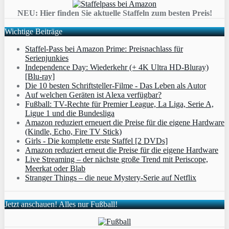
NEU: Hier finden Sie aktuelle Staffeln zum besten Preis!
Wichtige Beiträge
Staffel-Pass bei Amazon Prime: Preisnachlass für
Serienjunkies
Independence Day: Wiederkehr (+ 4K Ultra HD-Bluray)
[Blu-ray]
Die 10 besten Schriftsteller-Filme - Das Leben als Autor
Auf welchen Geräten ist Alexa verfügbar?
Fußball: TV-Rechte für Premier League, La Liga, Serie A,
Ligue 1 und die Bundesliga
Amazon reduziert erneuert die Preise für die eigene Hardware
(Kindle, Echo, Fire TV Stick)
Girls - Die komplette erste Staffel [2 DVDs]
Amazon reduziert erneut die Preise für die eigene Hardware
Live Streaming – der nächste große Trend mit Periscope,
Meerkat oder Blab
Stranger Things – die neue Mystery-Serie auf Netflix
Jetzt anschauen! Alles nur Fußball!