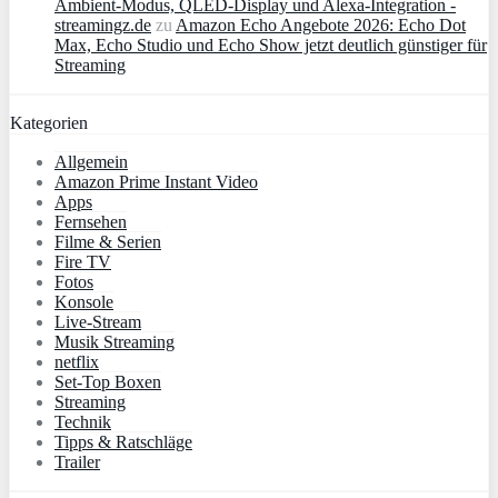
Ambient‑Modus, QLED‑Display und Alexa‑Integration -
streamingz.de
zu
Amazon Echo Angebote 2026: Echo Dot
Max, Echo Studio und Echo Show jetzt deutlich günstiger für
Streaming
Kategorien
Allgemein
Amazon Prime Instant Video
Apps
Fernsehen
Filme & Serien
Fire TV
Fotos
Konsole
Live-Stream
Musik Streaming
netflix
Set-Top Boxen
Streaming
Technik
Tipps & Ratschläge
Trailer