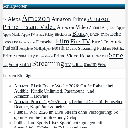
Schlagwörter
Amazon
Amazon
Amazon Prime
Alexa
4k
Prime Instant Video
Amazon Video
Angebot
Apple
Android
Bluray
Echo
Apple Music
Apple TV
Blockbuster
DAZN
Black Friday
DVDs
Film
Fire TV
Fire TV Stick
Fernsehen
Echo Dot
Echo Show
Fußball
Musik
Musik Streaming
Netflix
Mediaplayer
Nachlass
komplette
Serie
Prime
Rabatt
Prime Video
Prime Day
Reviews
Prime Music
Streaming
Ultra
Sport
Staffel
TV
Ultra HD
Video
Sky
Letzten Einträge
Amazon Black Friday Woche 2026: Große Rabatte bei
Audible, Kindle Unlimited, Paramount+ und
Amazon Hardware
Amazon Prime Day 2026: Top-Technik-Deals für Fernseher,
Beamer, Kopfhörer & mehr
Fußball-WM 2026 im Live-Stream ohne Verzögerung: So
optimieren Sie Ihr Streaming-Setup
Philips Hue Sports Live: Sportübertragungen mit
Smart‑Light‑Effekten in Echtzeit erleben