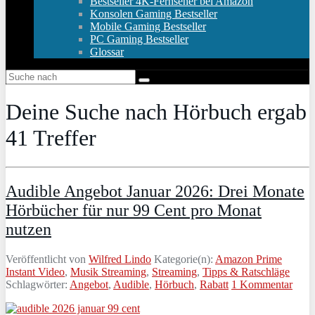
Bestseller 4K-Fernseher bei Amazon
Konsolen Gaming Bestseller
Mobile Gaming Bestseller
PC Gaming Bestseller
Glossar
Deine Suche nach
Hörbuch
ergab
41
Treffer
Audible Angebot Januar 2026: Drei Monate
Hörbücher für nur 99 Cent pro Monat
nutzen
Veröffentlicht von
Wilfred Lindo
Kategorie(n):
Amazon Prime
Instant Video
,
Musik Streaming
,
Streaming
,
Tipps & Ratschläge
Schlagwörter:
Angebot
,
Audible
,
Hörbuch
,
Rabatt
1 Kommentar