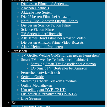
Die besten Filme und Serien …
Amazon Channels
Aktuelle Top-Serien
Die 25 besten Filme bei Amazon
Netflix: Die 12 besten Original Series
Die besten Science Fiction Filme
Science Fiction Filme
TV Serien in der Übersicht
Alle James Bond Filme bei Amazon Video
Die besten Amazon Prime Video-Boxsets
Ältere Heimkino-Premieren
Fernsehen
TV-Größe: Welche Größe für den neuen Fernseher?
Smart-TV – welche Technik steckt dahinter?
Samsung Smart TV: Bestseller bei Amazon
LG Smart TV: Bestseller bei Amazon
Fernsehen entwickelt sich
Serien – Guide
Streaming Check: Telekom Entertain
Online-Mediatheken
Umstellung auf DVB-T2 HD
Die besten Alternativen zu DVB-T2?
Live-Streams
Echo
Amazon Hardware