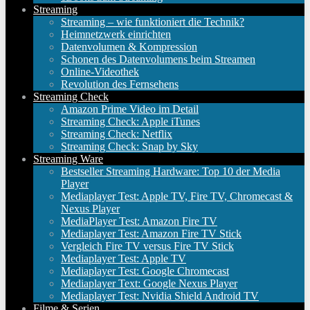
Streaming
Streaming – wie funktioniert die Technik?
Heimnetzwerk einrichten
Datenvolumen & Kompression
Schonen des Datenvolumens beim Streamen
Online-Videothek
Revolution des Fernsehens
Streaming Check
Amazon Prime Video im Detail
Streaming Check: Apple iTunes
Streaming Check: Netflix
Streaming Check: Snap by Sky
Streaming Ware
Bestseller Streaming Hardware: Top 10 der Media
Player
Mediaplayer Test: Apple TV, Fire TV, Chromecast &
Nexus Player
MediaPlayer Test: Amazon Fire TV
Mediaplayer Test: Amazon Fire TV Stick
Vergleich Fire TV versus Fire TV Stick
Mediaplayer Test: Apple TV
Mediaplayer Test: Google Chromecast
Mediaplayer Text: Google Nexus Player
Mediaplayer Test: Nvidia Shield Android TV
Filme & Serien