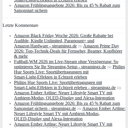
Amazon Frühlingsangebote 2026: Bis zu 45 % Rabatt zum
Saisonstart sichern
Letzte Kommentare
Amazon Black Friday Woche 2026: Große Rabatte bei
Audible, Kindle Unlimited, Paramount+ und
Amazon Hardware - streamingz.de
zu
Amazon Prime Day
2026: Top-Technik-Deals für Fernseher, Beamer, Kopfhörer
& mehr
Fußball-WM 2026 im Live-Stream ohne Verzögerung: So
optimieren Sie Ihr Streaming-Setup - streamingz.de
zu
Philips
Hue Sports Live: Sportübertragungen mit
Smart‑Light‑Effekten in Echtzeit erleben
Philips Hue Sports Live: Sportübertragungen mit
Smart‑Light‑Effekten in Echtzeit erleben - streamingz.de
zu
Amazon Ember Artline: Neuer Lifestyle Smart TV mit
Ambient‑Modus, QLED‑Display und Alexa‑Integration
Amazon Frühlingsangebote 2026: Bis zu 45 % Rabatt zum
Saisonstart sichern - streamingz.de
zu
Amazon Ember Artline:
Neuer Lifestyle Smart TV mit Ambient‑Modus,
QLED‑Display und Alexa‑Integration
Amazon Ember Artline: Neuer Lifestyle Smart TV mit