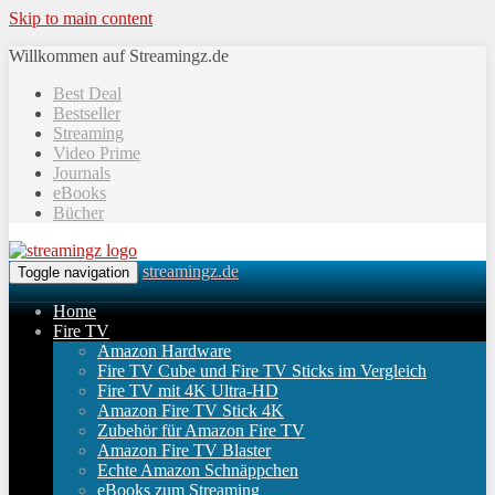
Skip to main content
Willkommen auf Streamingz.de
Best Deal
Bestseller
Streaming
Video Prime
Journals
eBooks
Bücher
streamingz.de
Toggle navigation
Home
Fire TV
Amazon Hardware
Fire TV Cube und Fire TV Sticks im Vergleich
Fire TV mit 4K Ultra-HD
Amazon Fire TV Stick 4K
Zubehör für Amazon Fire TV
Amazon Fire TV Blaster
Echte Amazon Schnäppchen
eBooks zum Streaming