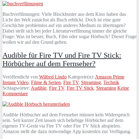
Buchverfilmungen: Viele Blockbuster aus dem Kino haben das
Licht der Welt zunächst als Buch erblickt. Doch ist eine gute
Geschichte problemlos auf ein anderes Medium zu übertragen?
Dabei stellt sich bei jeder Literaturverfilmung immer die gleiche
Frage: Was ist besser, Buch, Film oder sogar Hörbuch? Dieser Frage
wollen wir auf den Grund gehen.
Audible für Fire TV und Fire TV Stick:
Hörbücher auf dem Fernseher?
Veröffentlicht von
Wilfred Lindo
Kategorie(n):
Amazon Prime
Instant Video
,
Filme & Serien
,
Fire TV
,
Streaming
,
Technik
Schlagwörter:
Audible
,
Fire TV
,
Fire TV Stick
,
Streaming
Keine
Kommentare
Audible Hörbucher auf dem Fernseher müssen kein Widerspruch
sein. Seit kurzer Zeit lassen sich beliebige Hörbücher auf dem
eigenen TV-Gerät via Fire TV oder Fire TV Stick abspielen.
Amazon stellt die dazu notwendige App kostenlos zur Verfügung.