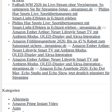
Fußball-WM 2026 im Live-Stream ohne Verzögerung: So
optimieren Sie Ihr Streaming-Setup - streamingz.de
zu
Philips
Hue Sports Live: Sportübertragungen mit
Smart‑Light‑Effekten in Echtzeit erleben
Philips Hue Sports Live: Sportübertragungen mit
Smart‑Light‑Effekten in Echtzeit erleben - streamingz.de
zu
Amazon Ember Artline: Neuer Lifestyle Smart TV mit
Ambient‑Modus, QLED‑Display und Alexa‑Integration
Amazon Frühlingsangebote 2026: Bis zu 45 % Rabatt zum
Saisonstart sichern - streamingz.de
zu
Amazon Ember Artline:
Neuer Lifestyle Smart TV mit Ambient‑Modus,
QLED‑Display und Alexa‑Integration
Amazon Ember Artline: Neuer Lifestyle Smart TV mit
Ambient‑Modus, QLED‑Display und Alexa‑Integration -
streamingz.de
zu
Amazon Echo Angebote 2026: Echo Dot
Max, Echo Studio und Echo Show jetzt deutlich günstiger für
Streaming
Kategorien
Allgemein
Amazon Prime Instant Video
Apps