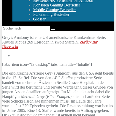
Bestseller 4K-Fernseher bei Amazon
Konsolen Gaming Bestseller
Mobile Gaming Bestseller
PC Gaming Bestseller
Glossar
Grey’s Anatomy ist eine US-amerikanische Krankenhaus-Serie.
Aktuell gibt es 269 Episoden in zwölf Staffeln.
Zurück zur
Übersicht
[tabs_item icon=“fa-desktop“ tabs_item title=“Inhalte“]
Die erfolgreiche Arztserie
Grey’s Anatomy
aus den USA geht bereits
in die 12. Staffel. Die von den
ABC Studios
produzierte Serie
handelt von mehreren Ärzten am Seattle Grace Hospital. In der
Serie wird der berufliche und private Werdegang dieser Gruppe von
jungen Ärzten detailliert aufgezeigt. Im Mittelpunkt steht dabei die
Hauptfigur
Meredith Grey (Ellen Pompeo)
, die im Laufe der Serie
viele Schicksalsschläge hinnehmen muss. Im Laufe der Jahre
wurden fast 270 Episoden gedreht. Die Erstausstrahlung war bereits
im Jahre 2005. Eine 13. Staffel wurde bereits in Auftrag gegeben.
Ob
Grey’s Anatomy
damit endet, ist aktuell nicht bekannt.