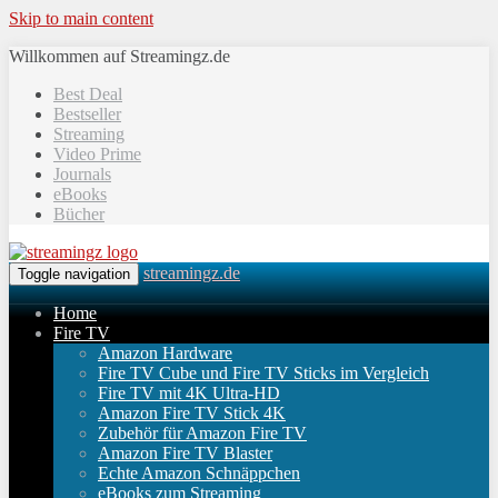
Skip to main content
Willkommen auf Streamingz.de
Best Deal
Bestseller
Streaming
Video Prime
Journals
eBooks
Bücher
streamingz.de
Toggle navigation
Home
Fire TV
Amazon Hardware
Fire TV Cube und Fire TV Sticks im Vergleich
Fire TV mit 4K Ultra-HD
Amazon Fire TV Stick 4K
Zubehör für Amazon Fire TV
Amazon Fire TV Blaster
Echte Amazon Schnäppchen
eBooks zum Streaming