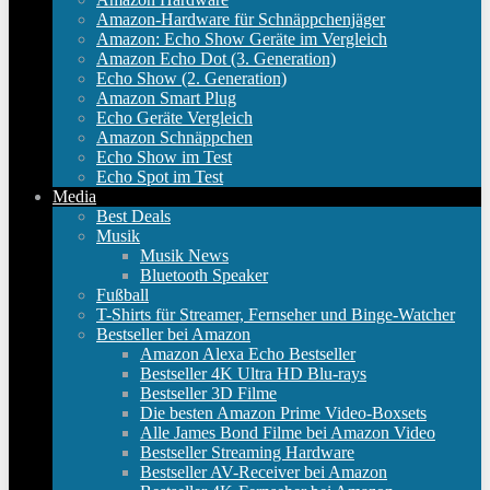
Amazon-Hardware für Schnäppchenjäger
Amazon: Echo Show Geräte im Vergleich
Amazon Echo Dot (3. Generation)
Echo Show (2. Generation)
Amazon Smart Plug
Echo Geräte Vergleich
Amazon Schnäppchen
Echo Show im Test
Echo Spot im Test
Media
Best Deals
Musik
Musik News
Bluetooth Speaker
Fußball
T-Shirts für Streamer, Fernseher und Binge-Watcher
Bestseller bei Amazon
Amazon Alexa Echo Bestseller
Bestseller 4K Ultra HD Blu-rays
Bestseller 3D Filme
Die besten Amazon Prime Video-Boxsets
Alle James Bond Filme bei Amazon Video
Bestseller Streaming Hardware
Bestseller AV-Receiver bei Amazon