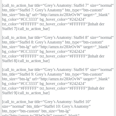
[call_to_action_bar title=“Grey’s Anatomy: Staffel 7″ size=“normal“
btn_title=“Staffel 7: Grey’s Anatomy“ btn_type=“btn-custom“
btn_size=“btn-lg“ url=“http://amzn.to/28JeOvW“ target=“_blank“
bg_color=“#CC3333″ bg_hover_color=“#242424″
txt_color=“#FFFFFF“ txt_hover_color=“#FFFFFF“]Inhalt der
Staffel 7[/call_to_action_bar]
[call_to_action_bar title=“Grey’s Anatomy: Staffel 8″ size=“normal“
btn_title=“Staffel 8: Grey’s Anatomy“ btn_type=“btn-custom“
btn_size=“btn-lg“ url=“http://amzn.to/28JeOvW“ target=“_blank“
bg_color=“#CC3333″ bg_hover_color=“#242424″
txt_color=“#FFFFFF“ txt_hover_color=“#FFFFFF“]Inhalt der
Staffel 8[/call_to_action_bar]
[call_to_action_bar title=“Grey’s Anatomy: Staffel 9″ size=“normal“
btn_title=“Staffel 9: Grey’s Anatomy“ btn_type=“btn-custom“
btn_size=“btn-lg“ url=“http://amzn.to/28JeOvW“ target=“_blank“
bg_color=“#CC3333″ bg_hover_color=“#242424″
txt_color=“#FFFFFF“ txt_hover_color=“#FFFFFF“]Inhalt der
Staffel 9[/call_to_action_bar]
[call_to_action_bar title=“Grey’s Anatomy: Staffel 10″
size=“normal“ btn_title=“Staffel 10: Grey’s Anatomy“
btn_type=“btn-custom“ btn_size=“btn-lg“
url=“http://amzn.to/28JeOvW“ target=“_blank“