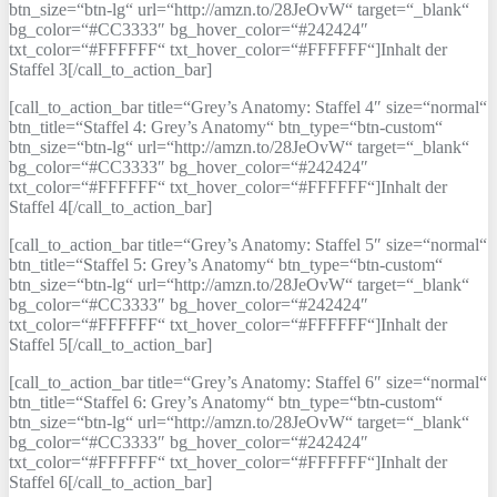
btn_size=“btn-lg“ url=“http://amzn.to/28JeOvW“ target=“_blank“
bg_color=“#CC3333″ bg_hover_color=“#242424″
txt_color=“#FFFFFF“ txt_hover_color=“#FFFFFF“]Inhalt der
Staffel 3[/call_to_action_bar]
[call_to_action_bar title=“Grey’s Anatomy: Staffel 4″ size=“normal“
btn_title=“Staffel 4: Grey’s Anatomy“ btn_type=“btn-custom“
btn_size=“btn-lg“ url=“http://amzn.to/28JeOvW“ target=“_blank“
bg_color=“#CC3333″ bg_hover_color=“#242424″
txt_color=“#FFFFFF“ txt_hover_color=“#FFFFFF“]Inhalt der
Staffel 4[/call_to_action_bar]
[call_to_action_bar title=“Grey’s Anatomy: Staffel 5″ size=“normal“
btn_title=“Staffel 5: Grey’s Anatomy“ btn_type=“btn-custom“
btn_size=“btn-lg“ url=“http://amzn.to/28JeOvW“ target=“_blank“
bg_color=“#CC3333″ bg_hover_color=“#242424″
txt_color=“#FFFFFF“ txt_hover_color=“#FFFFFF“]Inhalt der
Staffel 5[/call_to_action_bar]
[call_to_action_bar title=“Grey’s Anatomy: Staffel 6″ size=“normal“
btn_title=“Staffel 6: Grey’s Anatomy“ btn_type=“btn-custom“
btn_size=“btn-lg“ url=“http://amzn.to/28JeOvW“ target=“_blank“
bg_color=“#CC3333″ bg_hover_color=“#242424″
txt_color=“#FFFFFF“ txt_hover_color=“#FFFFFF“]Inhalt der
Staffel 6[/call_to_action_bar]