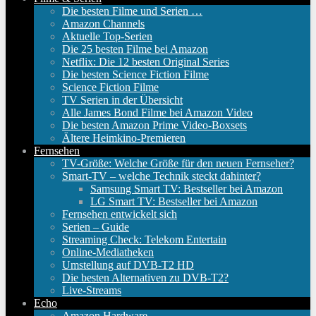
Die besten Filme und Serien …
Amazon Channels
Aktuelle Top-Serien
Die 25 besten Filme bei Amazon
Netflix: Die 12 besten Original Series
Die besten Science Fiction Filme
Science Fiction Filme
TV Serien in der Übersicht
Alle James Bond Filme bei Amazon Video
Die besten Amazon Prime Video-Boxsets
Ältere Heimkino-Premieren
Fernsehen
TV-Größe: Welche Größe für den neuen Fernseher?
Smart-TV – welche Technik steckt dahinter?
Samsung Smart TV: Bestseller bei Amazon
LG Smart TV: Bestseller bei Amazon
Fernsehen entwickelt sich
Serien – Guide
Streaming Check: Telekom Entertain
Online-Mediatheken
Umstellung auf DVB-T2 HD
Die besten Alternativen zu DVB-T2?
Live-Streams
Echo
Amazon Hardware