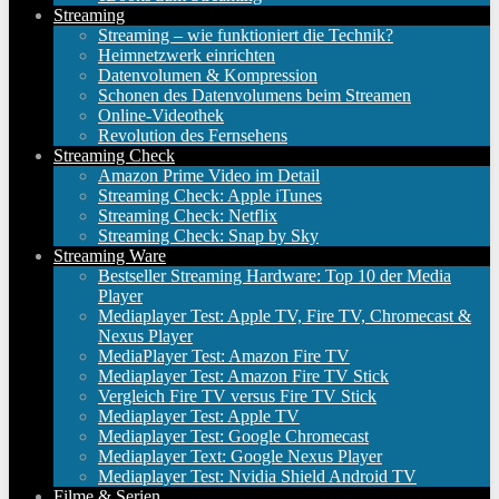
Streaming
Streaming – wie funktioniert die Technik?
Heimnetzwerk einrichten
Datenvolumen & Kompression
Schonen des Datenvolumens beim Streamen
Online-Videothek
Revolution des Fernsehens
Streaming Check
Amazon Prime Video im Detail
Streaming Check: Apple iTunes
Streaming Check: Netflix
Streaming Check: Snap by Sky
Streaming Ware
Bestseller Streaming Hardware: Top 10 der Media
Player
Mediaplayer Test: Apple TV, Fire TV, Chromecast &
Nexus Player
MediaPlayer Test: Amazon Fire TV
Mediaplayer Test: Amazon Fire TV Stick
Vergleich Fire TV versus Fire TV Stick
Mediaplayer Test: Apple TV
Mediaplayer Test: Google Chromecast
Mediaplayer Text: Google Nexus Player
Mediaplayer Test: Nvidia Shield Android TV
Filme & Serien