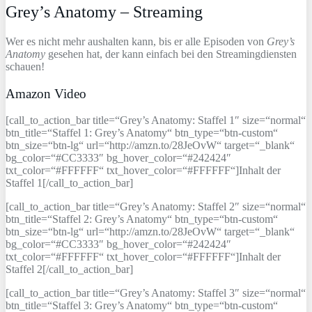
Grey’s Anatomy – Streaming
Wer es nicht mehr aushalten kann, bis er alle Episoden von
Grey’s
Anatomy
gesehen hat, der kann einfach bei den Streamingdiensten
schauen!
Amazon Video
[call_to_action_bar title=“Grey’s Anatomy: Staffel 1″ size=“normal“
btn_title=“Staffel 1: Grey’s Anatomy“ btn_type=“btn-custom“
btn_size=“btn-lg“ url=“http://amzn.to/28JeOvW“ target=“_blank“
bg_color=“#CC3333″ bg_hover_color=“#242424″
txt_color=“#FFFFFF“ txt_hover_color=“#FFFFFF“]Inhalt der
Staffel 1[/call_to_action_bar]
[call_to_action_bar title=“Grey’s Anatomy: Staffel 2″ size=“normal“
btn_title=“Staffel 2: Grey’s Anatomy“ btn_type=“btn-custom“
btn_size=“btn-lg“ url=“http://amzn.to/28JeOvW“ target=“_blank“
bg_color=“#CC3333″ bg_hover_color=“#242424″
txt_color=“#FFFFFF“ txt_hover_color=“#FFFFFF“]Inhalt der
Staffel 2[/call_to_action_bar]
[call_to_action_bar title=“Grey’s Anatomy: Staffel 3″ size=“normal“
btn_title=“Staffel 3: Grey’s Anatomy“ btn_type=“btn-custom“