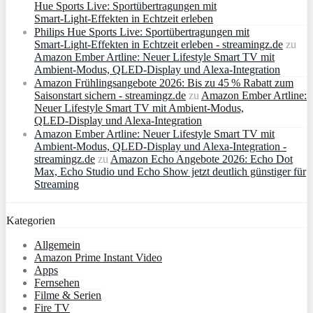
Hue Sports Live: Sportübertragungen mit
Smart‑Light‑Effekten in Echtzeit erleben
Philips Hue Sports Live: Sportübertragungen mit
Smart‑Light‑Effekten in Echtzeit erleben - streamingz.de
zu
Amazon Ember Artline: Neuer Lifestyle Smart TV mit
Ambient‑Modus, QLED‑Display und Alexa‑Integration
Amazon Frühlingsangebote 2026: Bis zu 45 % Rabatt zum
Saisonstart sichern - streamingz.de
zu
Amazon Ember Artline:
Neuer Lifestyle Smart TV mit Ambient‑Modus,
QLED‑Display und Alexa‑Integration
Amazon Ember Artline: Neuer Lifestyle Smart TV mit
Ambient‑Modus, QLED‑Display und Alexa‑Integration -
streamingz.de
zu
Amazon Echo Angebote 2026: Echo Dot
Max, Echo Studio und Echo Show jetzt deutlich günstiger für
Streaming
Kategorien
Allgemein
Amazon Prime Instant Video
Apps
Fernsehen
Filme & Serien
Fire TV