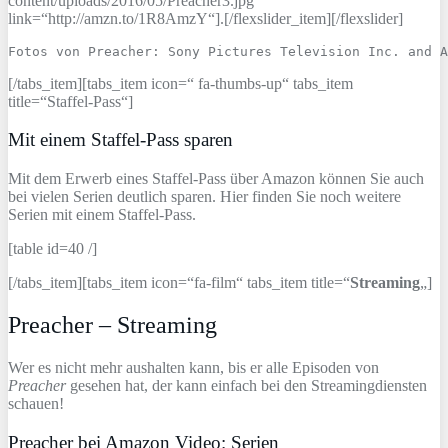
content/uploads/2016/05/Preacher3.jpg“
link=“http://amzn.to/1R8AmzY“].[/flexslider_item][/flexslider]
Fotos von Preacher: Sony Pictures Television Inc. and A
[/tabs_item][tabs_item icon=“ fa-thumbs-up“ tabs_item
title=“Staffel-Pass“]
Mit einem Staffel-Pass sparen
Mit dem Erwerb eines Staffel-Pass über Amazon können Sie auch
bei vielen Serien deutlich sparen. Hier finden Sie noch weitere
Serien mit einem Staffel-Pass.
[table id=40 /]
[/tabs_item][tabs_item icon=“fa-film“ tabs_item title=“
Streaming
„]
Preacher – Streaming
Wer es nicht mehr aushalten kann, bis er alle Episoden von
Preacher
gesehen hat, der kann einfach bei den Streamingdiensten
schauen!
Preacher bei Amazon Video: Serien