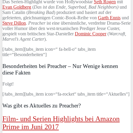
Das Serien-Highlight wurde von Hollywoodstar
Seth Rogen
mit
Evan Goldberg
(
Das ist das Ende, Superbad, Bad Neighbors)
und
Sam Catalin (
Breaking Bad
) produziert und basiert auf der
gefeierten, gleichnamigen Comic-Book-Reihe von
Garth Ennis
und
Steve Dillon
.
Preacher
ist eine übersinnliche, verdrehte Drama-Serie
voller Humor über den west-texanischen Prediger Jesse Custer,
gespielt vom britischen Star-Darsteller
Dominic Cooper
(
Warcraft,
Marvel’s Agent Carter
).
[/tabs_item][tabs_item icon=“ fa-bell-o“ tabs_item
title=“Besonderheiten“]
Besonderheiten bei Preacher – Nur Wenige kennen
diese Fakten
Folgt!
[/tabs_item][tabs_item icon=“fa-rocket“ tabs_item title=“Aktuelles“]
Was gibt es Aktuelles zu Preacher?
Film- und Serien Highlights bei Amazon
Prime im Juni 2017