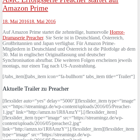
Amazon Prime
18. Mai 2016
18. Mai 2016
Auf Amazon Prime startet die zehnteilige, humorvolle
Horror-
Dramaserie Preacher
. Sie Serie ist in Deutschland, Österreich,
Großbritannien und Japan verfügbar. Für Amazon Prime-
Mitgliedern in Deutschland und Österreich ist die Pilotfolge ab dem
30. Mai in englischer Originalfassung und deutscher
Synchronisation abrufbar. Die weiteren Folgen erscheinen jeweils
montags, nur einen Tag nach US-Ausstrahlung.
[/tabs_item][tabs_item icon=“fa-bullhorn“ tabs_item title=“Trailer“]
Aktuelle Trailer zu Preacher
[flexslider auto=“yes“ delay=“5000″][flexslider_item type=“image“
src=“https://streamingz.de/wp-content/uploads/2016/05/Preacher-
1.jpg“ link=“http://amzn.to/1R8AmzY“].[/flexslider_item]
[flexslider_item type=“image“ src=“https://streamingz.de/wp-
content/uploads/2016/05/preacher2.jpg“
link=“http://amzn.to/1R8AmzY“].[/flexslider_item][flexslider_item
type=“image“ src=“https://streamingz.de/wp-