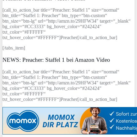
[call_to_action_bar title=“Preacher: Staffel 1″ size=“normal“
btn_title=“Staffel 1: Preacher“ btn_type=“btn-custom“
btn_size=“btn-lg“ url=“http://amzn.to/29HFW34″ target=“_blank“
bg_color=“#CC3333″ bg_hover_color=“#242424″
txt_color=“#FFFFFF“
txt_hover_color=“#FFFFFF“]Preacher[/call_to_action_bar]
[/tabs_item]
NEWS: Preacher: Staffel 1 bei Amazon Video
[call_to_action_bar title=“Preacher: Staffel 1″ size=“normal“
btn_title=“Staffel 1: Preacher“ btn_type=“btn-custom“
btn_size=“btn-lg“ url=“http://amzn.to/29HFW34″ target=“_blank“
bg_color=“#CC3333″ bg_hover_color=“#242424″
txt_color=“#FFFFFF“
txt_hover_color=“#FFFFFF“]Preacher[/call_to_action_bar]