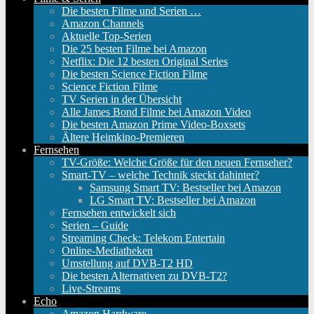
Die besten Filme und Serien …
Amazon Channels
Aktuelle Top-Serien
Die 25 besten Filme bei Amazon
Netflix: Die 12 besten Original Series
Die besten Science Fiction Filme
Science Fiction Filme
TV Serien in der Übersicht
Alle James Bond Filme bei Amazon Video
Die besten Amazon Prime Video-Boxsets
Ältere Heimkino-Premieren
Fernsehen
TV-Größe: Welche Größe für den neuen Fernseher?
Smart-TV – welche Technik steckt dahinter?
Samsung Smart TV: Bestseller bei Amazon
LG Smart TV: Bestseller bei Amazon
Fernsehen entwickelt sich
Serien – Guide
Streaming Check: Telekom Entertain
Online-Mediatheken
Umstellung auf DVB-T2 HD
Die besten Alternativen zu DVB-T2?
Live-Streams
Echo
Amazon Hardware