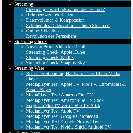
Streaming
Streaming – wie funktioniert die Technik?
Heimnetzwerk einrichten
Datenvolumen & Kompression
Schonen des Datenvolumens beim Streamen
Online-Videothek
Revolution des Fernsehens
Streaming Check
Amazon Prime Video im Detail
Streaming Check: Apple iTunes
Streaming Check: Netflix
Streaming Check: Snap by Sky
Streaming Ware
Bestseller Streaming Hardware: Top 10 der Media
Player
Mediaplayer Test: Apple TV, Fire TV, Chromecast &
Nexus Player
MediaPlayer Test: Amazon Fire TV
Mediaplayer Test: Amazon Fire TV Stick
Vergleich Fire TV versus Fire TV Stick
Mediaplayer Test: Apple TV
Mediaplayer Test: Google Chromecast
Mediaplayer Text: Google Nexus Player
Mediaplayer Test: Nvidia Shield Android TV
Filme & Serien