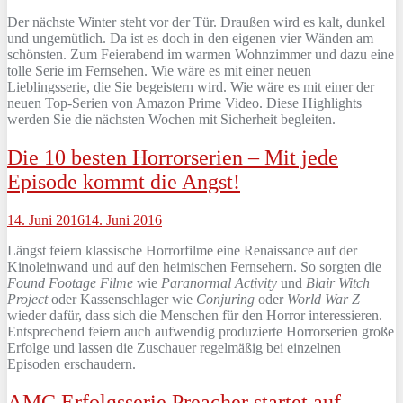
Der nächste Winter steht vor der Tür. Draußen wird es kalt, dunkel
und ungemütlich. Da ist es doch in den eigenen vier Wänden am
schönsten. Zum Feierabend im warmen Wohnzimmer und dazu eine
tolle Serie im Fernsehen. Wie wäre es mit einer neuen
Lieblingsserie, die Sie begeistern wird. Wie wäre es mit einer der
neuen Top-Serien von Amazon Prime Video. Diese Highlights
werden Sie die nächsten Wochen mit Sicherheit begleiten.
Die 10 besten Horrorserien – Mit jede
Episode kommt die Angst!
14. Juni 2016
14. Juni 2016
Längst feiern klassische Horrorfilme eine Renaissance auf der
Kinoleinwand und auf den heimischen Fernsehern. So sorgten die
Found Footage Filme
wie
Paranormal Activity
und
Blair Witch
Project
oder Kassenschlager wie
Conjuring
oder
World War Z
wieder dafür, dass sich die Menschen für den Horror interessieren.
Entsprechend feiern auch aufwendig produzierte Horrorserien große
Erfolge und lassen die Zuschauer regelmäßig bei einzelnen
Episoden erschaudern.
AMC Erfolgsserie Preacher startet auf