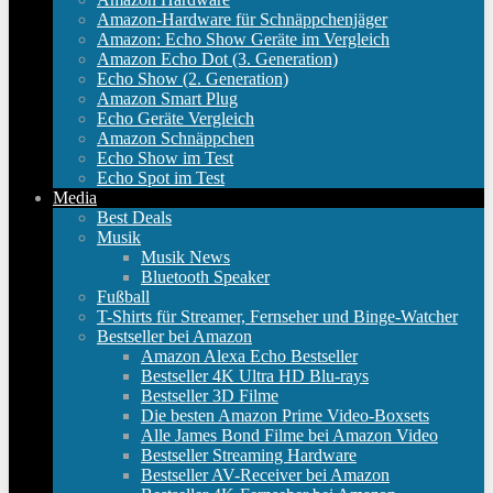
Amazon-Hardware für Schnäppchenjäger
Amazon: Echo Show Geräte im Vergleich
Amazon Echo Dot (3. Generation)
Echo Show (2. Generation)
Amazon Smart Plug
Echo Geräte Vergleich
Amazon Schnäppchen
Echo Show im Test
Echo Spot im Test
Media
Best Deals
Musik
Musik News
Bluetooth Speaker
Fußball
T-Shirts für Streamer, Fernseher und Binge-Watcher
Bestseller bei Amazon
Amazon Alexa Echo Bestseller
Bestseller 4K Ultra HD Blu-rays
Bestseller 3D Filme
Die besten Amazon Prime Video-Boxsets
Alle James Bond Filme bei Amazon Video
Bestseller Streaming Hardware
Bestseller AV-Receiver bei Amazon