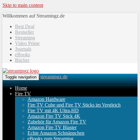
Skip to main content
Willkommen auf Streamingz.de
Best Deal
Bestseller
Streaming
Video Prime
Journals
eBooks
Bücher
streamingz.de
Toggle navigation
Home
Fire TV
Amazon Hardware
Fire TV Cube und Fire TV Sticks im Vergleich
Fire TV mit 4K Ultra-HD
Amazon Fire TV Stick 4K
Zubehör für Amazon Fire TV
Amazon Fire TV Blaster
Echte Amazon Schnäppchen
eBooks zum Streaming