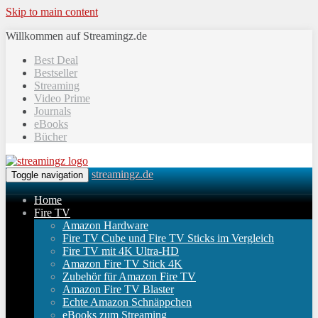
Skip to main content
Willkommen auf Streamingz.de
Best Deal
Bestseller
Streaming
Video Prime
Journals
eBooks
Bücher
streamingz.de
Toggle navigation
Home
Fire TV
Amazon Hardware
Fire TV Cube und Fire TV Sticks im Vergleich
Fire TV mit 4K Ultra-HD
Amazon Fire TV Stick 4K
Zubehör für Amazon Fire TV
Amazon Fire TV Blaster
Echte Amazon Schnäppchen
eBooks zum Streaming