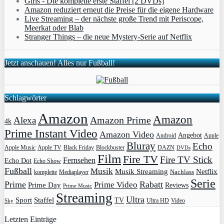
Girls - Die komplette erste Staffel [2 DVDs]
Amazon reduziert erneut die Preise für die eigene Hardware
Live Streaming – der nächste große Trend mit Periscope,
Meerkat oder Blab
Stranger Things – die neue Mystery-Serie auf Netflix
Jetzt anschauen! Alles nur Fußball!
Schlagwörter
Amazon
Amazon
Amazon Prime
Alexa
4k
Prime Instant Video
Amazon Video
Angebot
Apple
Android
Bluray
Echo
Apple Music
Apple TV
Blockbuster
DAZN
Black Friday
DVDs
Film
Fire TV
Fire TV Stick
Fernsehen
Echo Dot
Echo Show
Fußball
Musik
Musik Streaming
Netflix
Mediaplayer
Nachlass
komplette
Serie
Prime
Rabatt
Prime Video
Prime Day
Reviews
Prime Music
Streaming
Ultra
Sport
Staffel
TV
Ultra HD
Video
Sky
Letzten Einträge