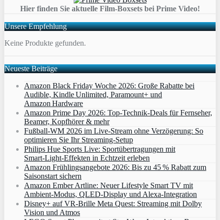
Hier finden Sie aktuelle Film-Boxsets bei Prime Video!
Unsere Empfehlung
Keine Produkte gefunden.
Neueste Beiträge
Amazon Black Friday Woche 2026: Große Rabatte bei
Audible, Kindle Unlimited, Paramount+ und
Amazon Hardware
Amazon Prime Day 2026: Top-Technik-Deals für Fernseher,
Beamer, Kopfhörer & mehr
Fußball-WM 2026 im Live-Stream ohne Verzögerung: So
optimieren Sie Ihr Streaming-Setup
Philips Hue Sports Live: Sportübertragungen mit
Smart‑Light‑Effekten in Echtzeit erleben
Amazon Frühlingsangebote 2026: Bis zu 45 % Rabatt zum
Saisonstart sichern
Amazon Ember Artline: Neuer Lifestyle Smart TV mit
Ambient‑Modus, QLED‑Display und Alexa‑Integration
Disney+ auf VR-Brille Meta Quest: Streaming mit Dolby
Vision und Atmos