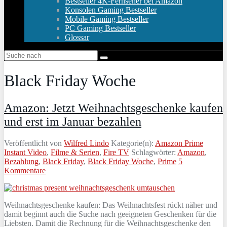
Bestseller 4K-Fernseher bei Amazon
Konsolen Gaming Bestseller
Mobile Gaming Bestseller
PC Gaming Bestseller
Glossar
Black Friday Woche
Amazon: Jetzt Weihnachtsgeschenke kaufen
und erst im Januar bezahlen
Veröffentlicht von
Wilfred Lindo
Kategorie(n):
Amazon Prime
Instant Video
,
Filme & Serien
,
Fire TV
Schlagwörter:
Amazon
,
Bezahlung
,
Black Friday
,
Black Friday Woche
,
Prime
5
Kommentare
Weihnachtsgeschenke kaufen: Das Weihnachtsfest rückt näher und
damit beginnt auch die Suche nach geeigneten Geschenken für die
Liebsten. Damit die Rechnung für die Weihnachtsgeschenke den