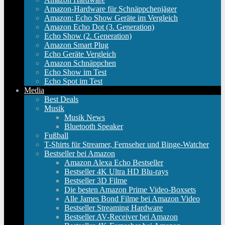
Amazon-Hardware für Schnäppchenjäger
Amazon: Echo Show Geräte im Vergleich
Amazon Echo Dot (3. Generation)
Echo Show (2. Generation)
Amazon Smart Plug
Echo Geräte Vergleich
Amazon Schnäppchen
Echo Show im Test
Echo Spot im Test
Media
Best Deals
Musik
Musik News
Bluetooth Speaker
Fußball
T-Shirts für Streamer, Fernseher und Binge-Watcher
Bestseller bei Amazon
Amazon Alexa Echo Bestseller
Bestseller 4K Ultra HD Blu-rays
Bestseller 3D Filme
Die besten Amazon Prime Video-Boxsets
Alle James Bond Filme bei Amazon Video
Bestseller Streaming Hardware
Bestseller AV-Receiver bei Amazon