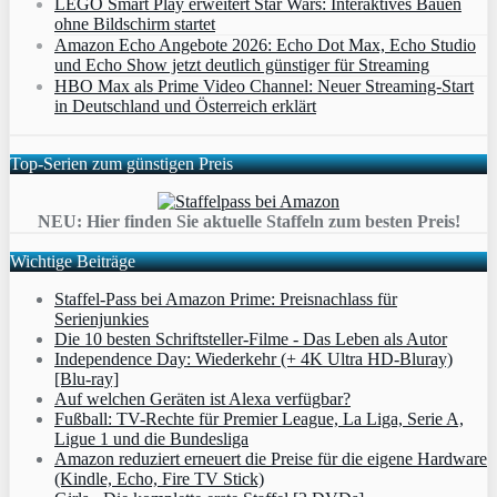
LEGO Smart Play erweitert Star Wars: Interaktives Bauen
ohne Bildschirm startet
Amazon Echo Angebote 2026: Echo Dot Max, Echo Studio
und Echo Show jetzt deutlich günstiger für Streaming
HBO Max als Prime Video Channel: Neuer Streaming‑Start
in Deutschland und Österreich erklärt
Top-Serien zum günstigen Preis
NEU: Hier finden Sie aktuelle Staffeln zum besten Preis!
Wichtige Beiträge
Staffel-Pass bei Amazon Prime: Preisnachlass für
Serienjunkies
Die 10 besten Schriftsteller-Filme - Das Leben als Autor
Independence Day: Wiederkehr (+ 4K Ultra HD-Bluray)
[Blu-ray]
Auf welchen Geräten ist Alexa verfügbar?
Fußball: TV-Rechte für Premier League, La Liga, Serie A,
Ligue 1 und die Bundesliga
Amazon reduziert erneuert die Preise für die eigene Hardware
(Kindle, Echo, Fire TV Stick)