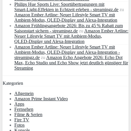
Philips Hue Sports Live: Sportübertragungen mit
Smart‑Light‑Effekten in Echtzeit erleben - streamingz.de
zu
Amazon Ember Artline: Neuer Lifestyle Smart TV mit
Ambient‑Modus, QLED‑Display und Alexa‑Integration
Amazon Frühlingsangebote 2026: Bis zu 45 % Rabatt zum
Saisonstart sichern - streamingz.de
zu
Amazon Ember Artline:
Neuer Lifestyle Smart TV mit Ambient‑Modus,
QLED‑Display und Alexa‑Integration
Amazon Ember Artline: Neuer Lifestyle Smart TV mit
Ambient‑Modus, QLED‑Display und Alexa‑Integration -
streamingz.de
zu
Amazon Echo Angebote 2026: Echo Dot
Max, Echo Studio und Echo Show jetzt deutlich günstiger für
Streaming
Kategorien
Allgemein
Amazon Prime Instant Video
Apps
Fernsehen
Filme & Serien
Fire TV
Fotos
Konsole