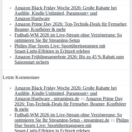
Amazon Black Friday Woche 2026: Große Rabatte bei
Audible, Kindle Unlimited, Paramount+ und
Amazon Hardware
Amazon Prime Day 2026: Top-Technik-Deals für Fernseher,
Beamer, Kopfhörer & mehr
Fußball-WM 2026 im Live-Stream ohne Verzögerung: So
optimieren Sie Ihr Streaming-Setup
Philips Hue Sports Live: Sportübertragungen mit
Smart‑Light‑Effekten in Echtzeit erleben
Amazon Frühlingsangebote 2026: Bis zu 45 % Rabatt zum
Saisonstart sichern
Letzte Kommentare
Amazon Black Friday Woche 2026: Große Rabatte bei
Audible, Kindle Unlimited, Paramount+ und
Amazon Hardware - streamingz.de
zu
Amazon Prime Day
2026: Top-Technik-Deals für Fernseher, Beamer, Kopfhörer
& mehr
Fußball-WM 2026 im Live-Stream ohne Verzögerung: So
optimieren Sie Ihr Streaming-Setup - streamingz.de
zu
Philips
Hue Sports Live: Sportübertragungen mit
Smart‑Light‑Effekten in Echtzeit erleben