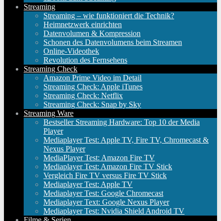
Streaming
Streaming – wie funktioniert die Technik?
Heimnetzwerk einrichten
Datenvolumen & Kompression
Schonen des Datenvolumens beim Streamen
Online-Videothek
Revolution des Fernsehens
Streaming Check
Amazon Prime Video im Detail
Streaming Check: Apple iTunes
Streaming Check: Netflix
Streaming Check: Snap by Sky
Streaming Ware
Bestseller Streaming Hardware: Top 10 der Media
Player
Mediaplayer Test: Apple TV, Fire TV, Chromecast &
Nexus Player
MediaPlayer Test: Amazon Fire TV
Mediaplayer Test: Amazon Fire TV Stick
Vergleich Fire TV versus Fire TV Stick
Mediaplayer Test: Apple TV
Mediaplayer Test: Google Chromecast
Mediaplayer Text: Google Nexus Player
Mediaplayer Test: Nvidia Shield Android TV
Filme & Serien