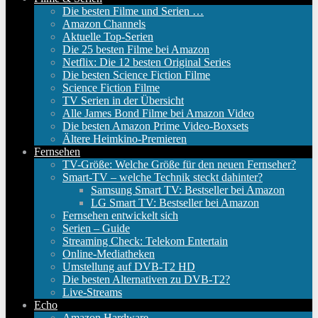
Die besten Filme und Serien …
Amazon Channels
Aktuelle Top-Serien
Die 25 besten Filme bei Amazon
Netflix: Die 12 besten Original Series
Die besten Science Fiction Filme
Science Fiction Filme
TV Serien in der Übersicht
Alle James Bond Filme bei Amazon Video
Die besten Amazon Prime Video-Boxsets
Ältere Heimkino-Premieren
Fernsehen
TV-Größe: Welche Größe für den neuen Fernseher?
Smart-TV – welche Technik steckt dahinter?
Samsung Smart TV: Bestseller bei Amazon
LG Smart TV: Bestseller bei Amazon
Fernsehen entwickelt sich
Serien – Guide
Streaming Check: Telekom Entertain
Online-Mediatheken
Umstellung auf DVB-T2 HD
Die besten Alternativen zu DVB-T2?
Live-Streams
Echo
Amazon Hardware