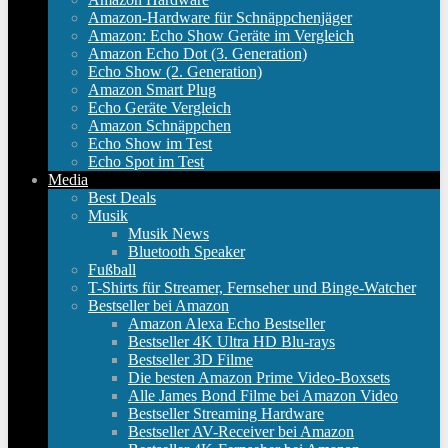
Amazon-Hardware für Schnäppchenjäger
Amazon: Echo Show Geräte im Vergleich
Amazon Echo Dot (3. Generation)
Echo Show (2. Generation)
Amazon Smart Plug
Echo Geräte Vergleich
Amazon Schnäppchen
Echo Show im Test
Echo Spot im Test
Media
Best Deals
Musik
Musik News
Bluetooth Speaker
Fußball
T-Shirts für Streamer, Fernseher und Binge-Watcher
Bestseller bei Amazon
Amazon Alexa Echo Bestseller
Bestseller 4K Ultra HD Blu-rays
Bestseller 3D Filme
Die besten Amazon Prime Video-Boxsets
Alle James Bond Filme bei Amazon Video
Bestseller Streaming Hardware
Bestseller AV-Receiver bei Amazon