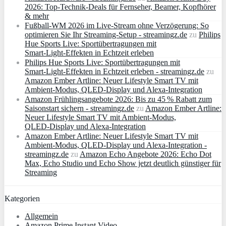
2026: Top-Technik-Deals für Fernseher, Beamer, Kopfhörer
& mehr
Fußball-WM 2026 im Live-Stream ohne Verzögerung: So
optimieren Sie Ihr Streaming-Setup - streamingz.de
zu
Philips
Hue Sports Live: Sportübertragungen mit
Smart‑Light‑Effekten in Echtzeit erleben
Philips Hue Sports Live: Sportübertragungen mit
Smart‑Light‑Effekten in Echtzeit erleben - streamingz.de
zu
Amazon Ember Artline: Neuer Lifestyle Smart TV mit
Ambient‑Modus, QLED‑Display und Alexa‑Integration
Amazon Frühlingsangebote 2026: Bis zu 45 % Rabatt zum
Saisonstart sichern - streamingz.de
zu
Amazon Ember Artline:
Neuer Lifestyle Smart TV mit Ambient‑Modus,
QLED‑Display und Alexa‑Integration
Amazon Ember Artline: Neuer Lifestyle Smart TV mit
Ambient‑Modus, QLED‑Display und Alexa‑Integration -
streamingz.de
zu
Amazon Echo Angebote 2026: Echo Dot
Max, Echo Studio und Echo Show jetzt deutlich günstiger für
Streaming
Kategorien
Allgemein
Amazon Prime Instant Video