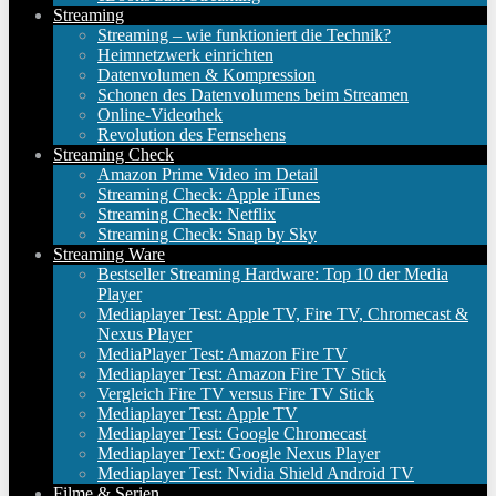
Streaming
Streaming – wie funktioniert die Technik?
Heimnetzwerk einrichten
Datenvolumen & Kompression
Schonen des Datenvolumens beim Streamen
Online-Videothek
Revolution des Fernsehens
Streaming Check
Amazon Prime Video im Detail
Streaming Check: Apple iTunes
Streaming Check: Netflix
Streaming Check: Snap by Sky
Streaming Ware
Bestseller Streaming Hardware: Top 10 der Media
Player
Mediaplayer Test: Apple TV, Fire TV, Chromecast &
Nexus Player
MediaPlayer Test: Amazon Fire TV
Mediaplayer Test: Amazon Fire TV Stick
Vergleich Fire TV versus Fire TV Stick
Mediaplayer Test: Apple TV
Mediaplayer Test: Google Chromecast
Mediaplayer Text: Google Nexus Player
Mediaplayer Test: Nvidia Shield Android TV
Filme & Serien