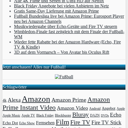
Alle 4K Filme und Serien in Ultra HD auf Netflix
Black Friday Angebote bei vielen Anbietern im Netz
Gratis Same-Day Lieferung mit Amazon Prime
Fußball Bundesliga live bei Amazon Prime: Eurosport Player
neu bei Amazon Channels
Musikwiedergabe über Echo-Geräte und Fire TV steuern
Wimbledon-Finale fast zeitgleich mit dem Finale der Fußball-
WM
Wieder fette Rabatte bei der Amazon Hardware (Echo, Fire
TV & Kindle)
3D auf dem Vormarsch – Von Avatar bis Oculus Rift
Jetzt anschauen! Alles nur Fußball!
Schlagwörter
Amazon
Amazon
Amazon Prime
Alexa
4k
Prime Instant Video
Amazon Video
Angebot
Apple
Android
Bluray
Echo
Apple Music
Apple TV
Blockbuster
DAZN
Black Friday
DVDs
Film
Fire TV
Fire TV Stick
Fernsehen
Echo Dot
Echo Show