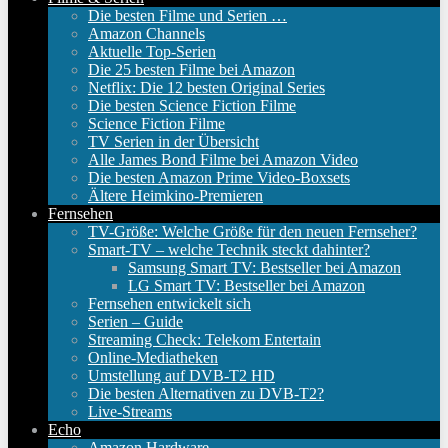
Die besten Filme und Serien …
Amazon Channels
Aktuelle Top-Serien
Die 25 besten Filme bei Amazon
Netflix: Die 12 besten Original Series
Die besten Science Fiction Filme
Science Fiction Filme
TV Serien in der Übersicht
Alle James Bond Filme bei Amazon Video
Die besten Amazon Prime Video-Boxsets
Ältere Heimkino-Premieren
Fernsehen
TV-Größe: Welche Größe für den neuen Fernseher?
Smart-TV – welche Technik steckt dahinter?
Samsung Smart TV: Bestseller bei Amazon
LG Smart TV: Bestseller bei Amazon
Fernsehen entwickelt sich
Serien – Guide
Streaming Check: Telekom Entertain
Online-Mediatheken
Umstellung auf DVB-T2 HD
Die besten Alternativen zu DVB-T2?
Live-Streams
Echo
Amazon Hardware