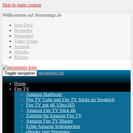
Skip to main content
Willkommen auf Streamingz.de
Best Deal
Bestseller
Streaming
Video Prime
Journals
eBooks
Bücher
streamingz.de
Toggle navigation
Home
Fire TV
Amazon Hardware
Fire TV Cube und Fire TV Sticks im Vergleich
Fire TV mit 4K Ultra-HD
Amazon Fire TV Stick 4K
Zubehör für Amazon Fire TV
Amazon Fire TV Blaster
Echte Amazon Schnäppchen
eBooks zum Streaming