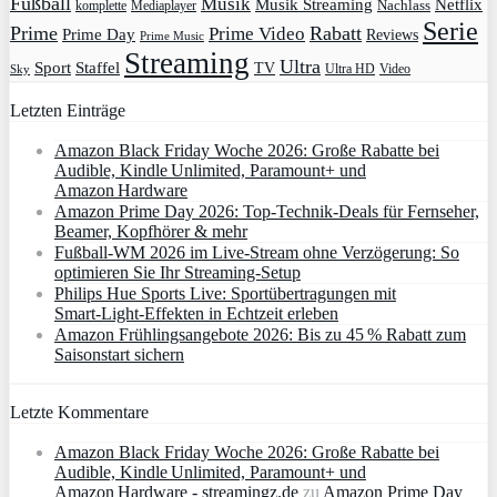
Fußball
Musik
Musik Streaming
Netflix
Mediaplayer
Nachlass
komplette
Serie
Prime
Rabatt
Prime Video
Prime Day
Reviews
Prime Music
Streaming
Ultra
Sport
Staffel
TV
Ultra HD
Video
Sky
Letzten Einträge
Amazon Black Friday Woche 2026: Große Rabatte bei
Audible, Kindle Unlimited, Paramount+ und
Amazon Hardware
Amazon Prime Day 2026: Top-Technik-Deals für Fernseher,
Beamer, Kopfhörer & mehr
Fußball-WM 2026 im Live-Stream ohne Verzögerung: So
optimieren Sie Ihr Streaming-Setup
Philips Hue Sports Live: Sportübertragungen mit
Smart‑Light‑Effekten in Echtzeit erleben
Amazon Frühlingsangebote 2026: Bis zu 45 % Rabatt zum
Saisonstart sichern
Letzte Kommentare
Amazon Black Friday Woche 2026: Große Rabatte bei
Audible, Kindle Unlimited, Paramount+ und
Amazon Hardware - streamingz.de
zu
Amazon Prime Day