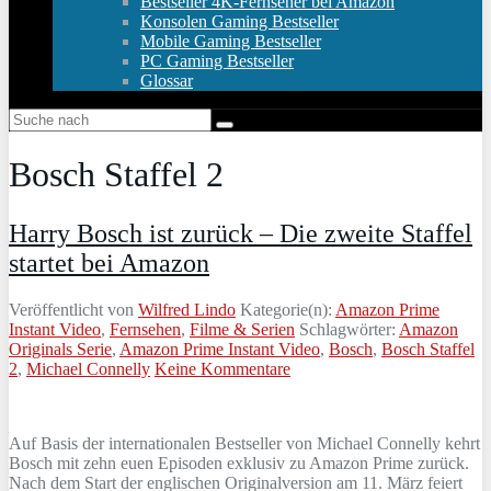
Bestseller 4K-Fernseher bei Amazon
Konsolen Gaming Bestseller
Mobile Gaming Bestseller
PC Gaming Bestseller
Glossar
Bosch Staffel 2
Harry Bosch ist zurück – Die zweite Staffel
startet bei Amazon
Veröffentlicht von
Wilfred Lindo
Kategorie(n):
Amazon Prime
Instant Video
,
Fernsehen
,
Filme & Serien
Schlagwörter:
Amazon
Originals Serie
,
Amazon Prime Instant Video
,
Bosch
,
Bosch Staffel
2
,
Michael Connelly
Keine Kommentare
Auf Basis der internationalen Bestseller von Michael Connelly kehrt
Bosch mit zehn euen Episoden exklusiv zu Amazon Prime zurück.
Nach dem Start der englischen Originalversion am 11. März feiert