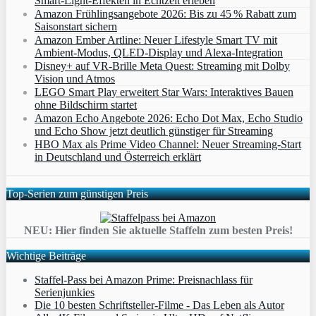
Smart‑Light‑Effekten in Echtzeit erleben
Amazon Frühlingsangebote 2026: Bis zu 45 % Rabatt zum
Saisonstart sichern
Amazon Ember Artline: Neuer Lifestyle Smart TV mit
Ambient‑Modus, QLED‑Display und Alexa‑Integration
Disney+ auf VR-Brille Meta Quest: Streaming mit Dolby
Vision und Atmos
LEGO Smart Play erweitert Star Wars: Interaktives Bauen
ohne Bildschirm startet
Amazon Echo Angebote 2026: Echo Dot Max, Echo Studio
und Echo Show jetzt deutlich günstiger für Streaming
HBO Max als Prime Video Channel: Neuer Streaming‑Start
in Deutschland und Österreich erklärt
Top-Serien zum günstigen Preis
NEU: Hier finden Sie aktuelle Staffeln zum besten Preis!
Wichtige Beiträge
Staffel-Pass bei Amazon Prime: Preisnachlass für
Serienjunkies
Die 10 besten Schriftsteller-Filme - Das Leben als Autor