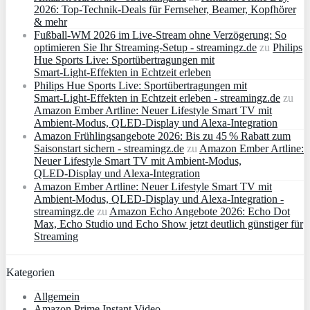
2026: Top-Technik-Deals für Fernseher, Beamer, Kopfhörer
& mehr
Fußball-WM 2026 im Live-Stream ohne Verzögerung: So
optimieren Sie Ihr Streaming-Setup - streamingz.de
zu
Philips
Hue Sports Live: Sportübertragungen mit
Smart‑Light‑Effekten in Echtzeit erleben
Philips Hue Sports Live: Sportübertragungen mit
Smart‑Light‑Effekten in Echtzeit erleben - streamingz.de
zu
Amazon Ember Artline: Neuer Lifestyle Smart TV mit
Ambient‑Modus, QLED‑Display und Alexa‑Integration
Amazon Frühlingsangebote 2026: Bis zu 45 % Rabatt zum
Saisonstart sichern - streamingz.de
zu
Amazon Ember Artline:
Neuer Lifestyle Smart TV mit Ambient‑Modus,
QLED‑Display und Alexa‑Integration
Amazon Ember Artline: Neuer Lifestyle Smart TV mit
Ambient‑Modus, QLED‑Display und Alexa‑Integration -
streamingz.de
zu
Amazon Echo Angebote 2026: Echo Dot
Max, Echo Studio und Echo Show jetzt deutlich günstiger für
Streaming
Kategorien
Allgemein
Amazon Prime Instant Video