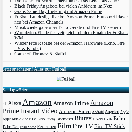
Die 10 besten Schriftsteller-Filme - Das Leben als Autor
Black Friday Angebote bei vielen Anbietern im Netz
Gratis Same-Day Lieferung mit Amazon Prime
Fußball Bundesliga live bei Amazon Prime: Eurosport Player
neu bei Amazon Channels
Musikwiedergabe über Echo-Geräte und Fire TV steuern
Wimbledon-Finale fast zeitgleich mit dem Finale der Fußball-
WM
Wieder fette Rabatte bei der Amazon Hardware (Echo, Fire
TV & Kindle)
Game of Thrones: 5. Staffel
Jetzt anschauen! Alles nur Fußball!
Schlagwörter
Amazon
Amazon
Amazon Prime
Alexa
4k
Prime Instant Video
Amazon Video
Angebot
Apple
Android
Bluray
Echo
Apple Music
Apple TV
Blockbuster
DAZN
Black Friday
DVDs
Film
Fire TV
Fire TV Stick
Fernsehen
Echo Dot
Echo Show