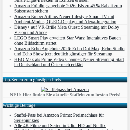
Smart‑Light‑Effekten in Echtzeit erleben
Amazon Frühlingsangebote 2026: Bis zu 45 % Rabatt zum
Saisonstart sichern
Amazon Ember Artline: Neuer Lifestyle Smart TV mit
Ambient‑Modus, QLED‑Display und Alexa‑Integration
Disney+ auf VR-Brille Meta Quest: Streaming mit Dolby
Vision und Atmos
LEGO Smart Play erweitert Star Wars: Interaktives Bauen
ohne Bildschirm startet
Amazon Echo Angebote 2026: Echo Dot Max, Echo Studio
und Echo Show jetzt deutlich günstiger für Streaming
HBO Max als Prime Video Channel: Neuer Streaming‑Start
in Deutschland und Österreich erklärt
Top-Serien zum günstigen Preis
NEU: Hier finden Sie aktuelle Staffeln zum besten Preis!
Wichtige Beiträge
Staffel-Pass bei Amazon Prime: Preisnachlass für
Serienjunkies
Alle 4K Filme und Serien in Ultra HD auf Netflix