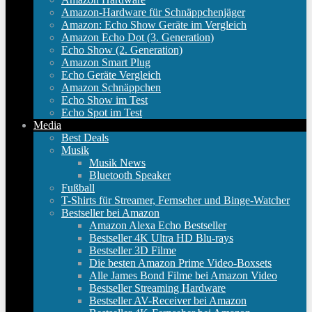
Amazon-Hardware für Schnäppchenjäger
Amazon: Echo Show Geräte im Vergleich
Amazon Echo Dot (3. Generation)
Echo Show (2. Generation)
Amazon Smart Plug
Echo Geräte Vergleich
Amazon Schnäppchen
Echo Show im Test
Echo Spot im Test
Media
Best Deals
Musik
Musik News
Bluetooth Speaker
Fußball
T-Shirts für Streamer, Fernseher und Binge-Watcher
Bestseller bei Amazon
Amazon Alexa Echo Bestseller
Bestseller 4K Ultra HD Blu-rays
Bestseller 3D Filme
Die besten Amazon Prime Video-Boxsets
Alle James Bond Filme bei Amazon Video
Bestseller Streaming Hardware
Bestseller AV-Receiver bei Amazon