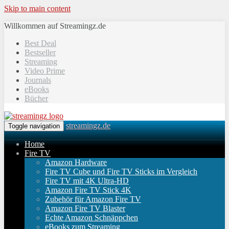
Skip to main content
Willkommen auf Streamingz.de
Best Deal
Bestseller
Streaming
Video Prime
Journals
eBooks
Bücher
streamingz.de
Toggle navigation
Home
Fire TV
Amazon Hardware
Fire TV Cube und Fire TV Sticks im Vergleich
Fire TV mit 4K Ultra-HD
Amazon Fire TV Stick 4K
Zubehör für Amazon Fire TV
Amazon Fire TV Blaster
Echte Amazon Schnäppchen
eBooks zum Streaming