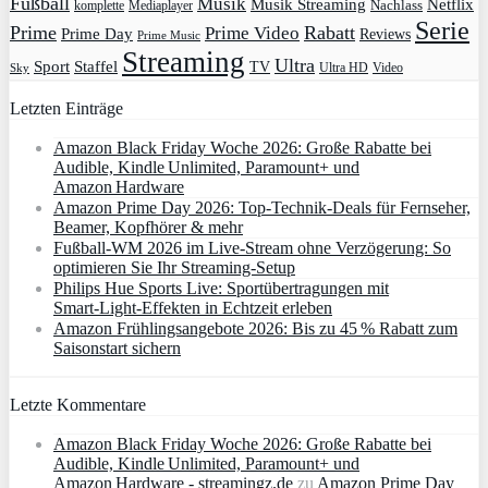
Fußball
Musik
Musik Streaming
Netflix
Mediaplayer
Nachlass
komplette
Serie
Prime
Rabatt
Prime Video
Prime Day
Reviews
Prime Music
Streaming
Ultra
Sport
Staffel
TV
Ultra HD
Video
Sky
Letzten Einträge
Amazon Black Friday Woche 2026: Große Rabatte bei
Audible, Kindle Unlimited, Paramount+ und
Amazon Hardware
Amazon Prime Day 2026: Top-Technik-Deals für Fernseher,
Beamer, Kopfhörer & mehr
Fußball-WM 2026 im Live-Stream ohne Verzögerung: So
optimieren Sie Ihr Streaming-Setup
Philips Hue Sports Live: Sportübertragungen mit
Smart‑Light‑Effekten in Echtzeit erleben
Amazon Frühlingsangebote 2026: Bis zu 45 % Rabatt zum
Saisonstart sichern
Letzte Kommentare
Amazon Black Friday Woche 2026: Große Rabatte bei
Audible, Kindle Unlimited, Paramount+ und
Amazon Hardware - streamingz.de
zu
Amazon Prime Day