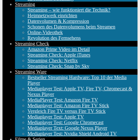
Streaming
Streaming – wie funktioniert die Technik?
Heimnetzwerk einrichten
Datenvolumen & Kompression
Schonen des Datenvolumens beim Streamen
Online-Videothek
Revolution des Fernsehens
Streaming Check
Amazon Prime Video im Detail
Streaming Check: Apple iTunes
Streaming Check: Netflix
Streaming Check: Snap by Sky
Streaming Ware
Bestseller Streaming Hardware: Top 10 der Media
Player
Mediaplayer Test: Apple TV, Fire TV, Chromecast &
Nexus Player
MediaPlayer Test: Amazon Fire TV
Mediaplayer Test: Amazon Fire TV Stick
Vergleich Fire TV versus Fire TV Stick
Mediaplayer Test: Apple TV
Mediaplayer Test: Google Chromecast
Mediaplayer Text: Google Nexus Player
Mediaplayer Test: Nvidia Shield Android TV
Filme & Serien