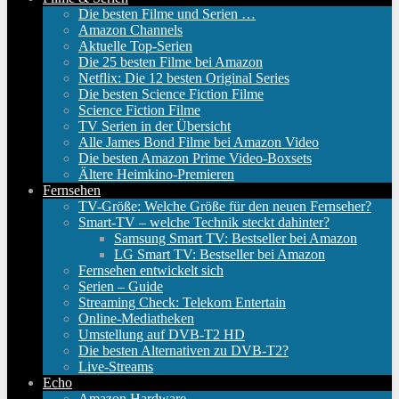
Die besten Filme und Serien …
Amazon Channels
Aktuelle Top-Serien
Die 25 besten Filme bei Amazon
Netflix: Die 12 besten Original Series
Die besten Science Fiction Filme
Science Fiction Filme
TV Serien in der Übersicht
Alle James Bond Filme bei Amazon Video
Die besten Amazon Prime Video-Boxsets
Ältere Heimkino-Premieren
Fernsehen
TV-Größe: Welche Größe für den neuen Fernseher?
Smart-TV – welche Technik steckt dahinter?
Samsung Smart TV: Bestseller bei Amazon
LG Smart TV: Bestseller bei Amazon
Fernsehen entwickelt sich
Serien – Guide
Streaming Check: Telekom Entertain
Online-Mediatheken
Umstellung auf DVB-T2 HD
Die besten Alternativen zu DVB-T2?
Live-Streams
Echo
Amazon Hardware