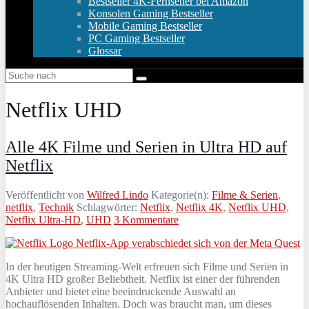
Bestseller 4K-Fernseher bei Amazon
Konsolen Gaming Bestseller
Mobile Gaming Bestseller
PC Gaming Bestseller
Glossar
Netflix UHD
Alle 4K Filme und Serien in Ultra HD auf
Netflix
Veröffentlicht von
Wilfred Lindo
Kategorie(n):
Filme & Serien
,
netflix
,
Technik
Schlagwörter:
Netflix
,
Netflix 4K
,
Netflix UHD
,
Netflix Ultra-HD
,
UHD
3 Kommentare
In der heutigen Streaming-Welt erfreuen sich Filme und Serien in
4K Ultra HD großer Beliebtheit. Netflix ist einer der führenden
Anbieter und bietet eine beeindruckende Auswahl an
hochauflösenden Inhalten. Doch was braucht man, um dieses