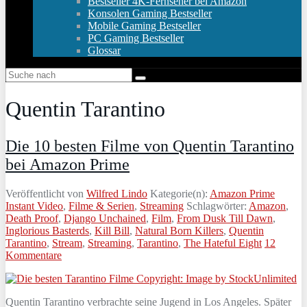
Bestseller 4K-Fernseher bei Amazon
Konsolen Gaming Bestseller
Mobile Gaming Bestseller
PC Gaming Bestseller
Glossar
Quentin Tarantino
Die 10 besten Filme von Quentin Tarantino
bei Amazon Prime
Veröffentlicht von
Wilfred Lindo
Kategorie(n):
Amazon Prime
Instant Video
,
Filme & Serien
,
Streaming
Schlagwörter:
Amazon
,
Death Proof
,
Django Unchained
,
Film
,
From Dusk Till Dawn
,
Inglorious Basterds
,
Kill Bill
,
Natural Born Killers
,
Quentin
Tarantino
,
Stream
,
Streaming
,
Tarantino
,
The Hateful Eight
12
Kommentare
Quentin Tarantino verbrachte seine Jugend in Los Angeles. Später