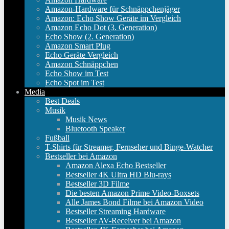
Amazon-Hardware für Schnäppchenjäger
Amazon: Echo Show Geräte im Vergleich
Amazon Echo Dot (3. Generation)
Echo Show (2. Generation)
Amazon Smart Plug
Echo Geräte Vergleich
Amazon Schnäppchen
Echo Show im Test
Echo Spot im Test
Media
Best Deals
Musik
Musik News
Bluetooth Speaker
Fußball
T-Shirts für Streamer, Fernseher und Binge-Watcher
Bestseller bei Amazon
Amazon Alexa Echo Bestseller
Bestseller 4K Ultra HD Blu-rays
Bestseller 3D Filme
Die besten Amazon Prime Video-Boxsets
Alle James Bond Filme bei Amazon Video
Bestseller Streaming Hardware
Bestseller AV-Receiver bei Amazon