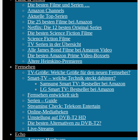
Die besten Filme und Serien …
Amazon Channels
Aktuelle Top-Serien
Die 25 besten Filme bei Amazon
Netflix: Die 12 besten Original Series
Die besten Science Fiction Filme
Science Fiction Filme
TV Serien in der Übersicht
Alle James Bond Filme bei Amazon Video
Die besten Amazon Prime Video-Boxsets
Ältere Heimkino-Premieren
Fernsehen
TV-Größe: Welche Größe für den neuen Fernseher?
Smart-TV – welche Technik steckt dahinter?
Samsung Smart TV: Bestseller bei Amazon
LG Smart TV: Bestseller bei Amazon
Fernsehen entwickelt sich
Serien – Guide
Streaming Check: Telekom Entertain
Online-Mediatheken
Umstellung auf DVB-T2 HD
Die besten Alternativen zu DVB-T2?
Live-Streams
Echo
Amazon Hardware