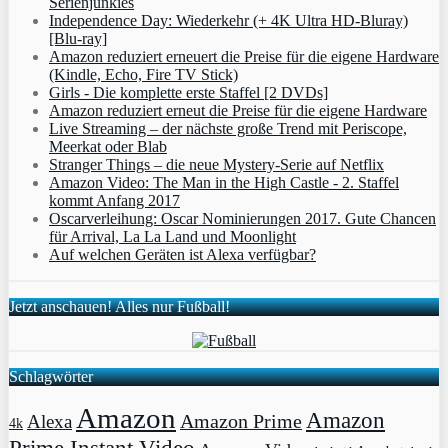
Serienjunkies
Independence Day: Wiederkehr (+ 4K Ultra HD-Bluray)
[Blu-ray]
Amazon reduziert erneuert die Preise für die eigene Hardware
(Kindle, Echo, Fire TV Stick)
Girls - Die komplette erste Staffel [2 DVDs]
Amazon reduziert erneut die Preise für die eigene Hardware
Live Streaming – der nächste große Trend mit Periscope,
Meerkat oder Blab
Stranger Things – die neue Mystery-Serie auf Netflix
Amazon Video: The Man in the High Castle - 2. Staffel
kommt Anfang 2017
Oscarverleihung: Oscar Nominierungen 2017. Gute Chancen
für Arrival, La La Land und Moonlight
Auf welchen Geräten ist Alexa verfügbar?
Jetzt anschauen! Alles nur Fußball!
Schlagwörter
Amazon
Amazon
Amazon Prime
Alexa
4k