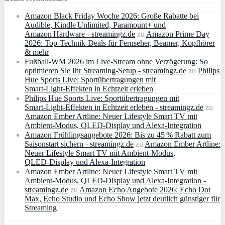
Amazon Black Friday Woche 2026: Große Rabatte bei
Audible, Kindle Unlimited, Paramount+ und
Amazon Hardware - streamingz.de
zu
Amazon Prime Day
2026: Top-Technik-Deals für Fernseher, Beamer, Kopfhörer
& mehr
Fußball-WM 2026 im Live-Stream ohne Verzögerung: So
optimieren Sie Ihr Streaming-Setup - streamingz.de
zu
Philips
Hue Sports Live: Sportübertragungen mit
Smart‑Light‑Effekten in Echtzeit erleben
Philips Hue Sports Live: Sportübertragungen mit
Smart‑Light‑Effekten in Echtzeit erleben - streamingz.de
zu
Amazon Ember Artline: Neuer Lifestyle Smart TV mit
Ambient‑Modus, QLED‑Display und Alexa‑Integration
Amazon Frühlingsangebote 2026: Bis zu 45 % Rabatt zum
Saisonstart sichern - streamingz.de
zu
Amazon Ember Artline:
Neuer Lifestyle Smart TV mit Ambient‑Modus,
QLED‑Display und Alexa‑Integration
Amazon Ember Artline: Neuer Lifestyle Smart TV mit
Ambient‑Modus, QLED‑Display und Alexa‑Integration -
streamingz.de
zu
Amazon Echo Angebote 2026: Echo Dot
Max, Echo Studio und Echo Show jetzt deutlich günstiger für
Streaming