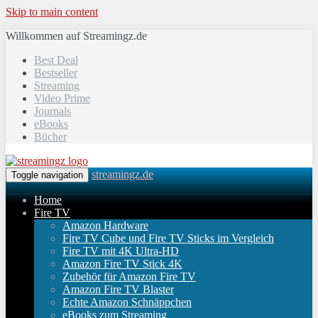
Skip to main content
Willkommen auf Streamingz.de
Best Deal
Bestseller
Streaming
Video Prime
Journals
eBooks
Bücher
streamingz.de
Toggle navigation
Home
Fire TV
Amazon Hardware
Fire TV Cube und Fire TV Sticks im Vergleich
Fire TV mit 4K Ultra-HD
Amazon Fire TV Stick 4K
Zubehör für Amazon Fire TV
Amazon Fire TV Blaster
Echte Amazon Schnäppchen
eBooks zum Streaming