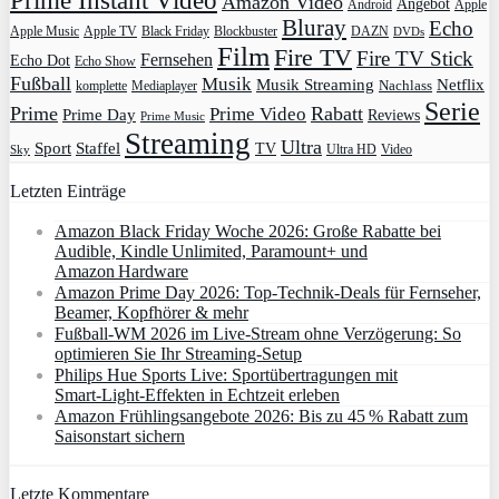
Prime Instant Video
Amazon Video
Angebot
Apple
Android
Bluray
Echo
Apple Music
Apple TV
Blockbuster
DAZN
Black Friday
DVDs
Film
Fire TV
Fire TV Stick
Fernsehen
Echo Dot
Echo Show
Fußball
Musik
Musik Streaming
Netflix
Mediaplayer
Nachlass
komplette
Serie
Prime
Rabatt
Prime Video
Prime Day
Reviews
Prime Music
Streaming
Ultra
Sport
Staffel
TV
Ultra HD
Video
Sky
Letzten Einträge
Amazon Black Friday Woche 2026: Große Rabatte bei
Audible, Kindle Unlimited, Paramount+ und
Amazon Hardware
Amazon Prime Day 2026: Top-Technik-Deals für Fernseher,
Beamer, Kopfhörer & mehr
Fußball-WM 2026 im Live-Stream ohne Verzögerung: So
optimieren Sie Ihr Streaming-Setup
Philips Hue Sports Live: Sportübertragungen mit
Smart‑Light‑Effekten in Echtzeit erleben
Amazon Frühlingsangebote 2026: Bis zu 45 % Rabatt zum
Saisonstart sichern
Letzte Kommentare