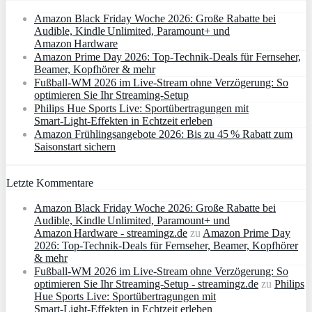
Amazon Black Friday Woche 2026: Große Rabatte bei
Audible, Kindle Unlimited, Paramount+ und
Amazon Hardware
Amazon Prime Day 2026: Top-Technik-Deals für Fernseher,
Beamer, Kopfhörer & mehr
Fußball-WM 2026 im Live-Stream ohne Verzögerung: So
optimieren Sie Ihr Streaming-Setup
Philips Hue Sports Live: Sportübertragungen mit
Smart‑Light‑Effekten in Echtzeit erleben
Amazon Frühlingsangebote 2026: Bis zu 45 % Rabatt zum
Saisonstart sichern
Letzte Kommentare
Amazon Black Friday Woche 2026: Große Rabatte bei
Audible, Kindle Unlimited, Paramount+ und
Amazon Hardware - streamingz.de
zu
Amazon Prime Day
2026: Top-Technik-Deals für Fernseher, Beamer, Kopfhörer
& mehr
Fußball-WM 2026 im Live-Stream ohne Verzögerung: So
optimieren Sie Ihr Streaming-Setup - streamingz.de
zu
Philips
Hue Sports Live: Sportübertragungen mit
Smart‑Light‑Effekten in Echtzeit erleben