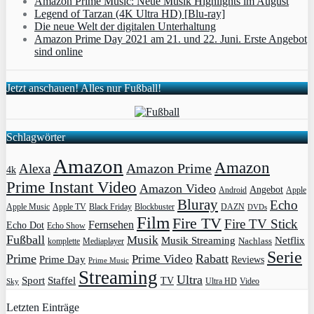
Amazon Prime Music: Neue Musik Highlights im August
Legend of Tarzan (4K Ultra HD) [Blu-ray]
Die neue Welt der digitalen Unterhaltung
Amazon Prime Day 2021 am 21. und 22. Juni. Erste Angebot
sind online
Jetzt anschauen! Alles nur Fußball!
Schlagwörter
Amazon
Amazon
Amazon Prime
Alexa
4k
Prime Instant Video
Amazon Video
Angebot
Apple
Android
Bluray
Echo
Apple Music
Apple TV
Blockbuster
DAZN
Black Friday
DVDs
Film
Fire TV
Fire TV Stick
Fernsehen
Echo Dot
Echo Show
Fußball
Musik
Musik Streaming
Netflix
Mediaplayer
Nachlass
komplette
Serie
Prime
Rabatt
Prime Video
Prime Day
Reviews
Prime Music
Streaming
Ultra
Sport
Staffel
TV
Ultra HD
Video
Sky
Letzten Einträge