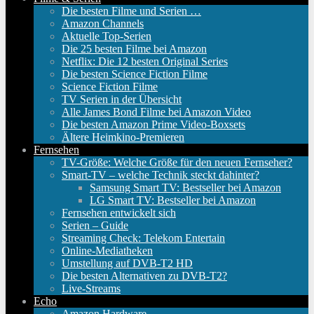
Die besten Filme und Serien …
Amazon Channels
Aktuelle Top-Serien
Die 25 besten Filme bei Amazon
Netflix: Die 12 besten Original Series
Die besten Science Fiction Filme
Science Fiction Filme
TV Serien in der Übersicht
Alle James Bond Filme bei Amazon Video
Die besten Amazon Prime Video-Boxsets
Ältere Heimkino-Premieren
Fernsehen
TV-Größe: Welche Größe für den neuen Fernseher?
Smart-TV – welche Technik steckt dahinter?
Samsung Smart TV: Bestseller bei Amazon
LG Smart TV: Bestseller bei Amazon
Fernsehen entwickelt sich
Serien – Guide
Streaming Check: Telekom Entertain
Online-Mediatheken
Umstellung auf DVB-T2 HD
Die besten Alternativen zu DVB-T2?
Live-Streams
Echo
Amazon Hardware