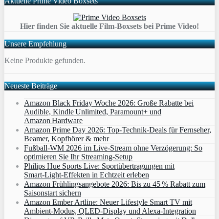
Aktuelle Prime Video Boxsets
Hier finden Sie aktuelle Film-Boxsets bei Prime Video!
Unsere Empfehlung
Keine Produkte gefunden.
Neueste Beiträge
Amazon Black Friday Woche 2026: Große Rabatte bei
Audible, Kindle Unlimited, Paramount+ und
Amazon Hardware
Amazon Prime Day 2026: Top-Technik-Deals für Fernseher,
Beamer, Kopfhörer & mehr
Fußball-WM 2026 im Live-Stream ohne Verzögerung: So
optimieren Sie Ihr Streaming-Setup
Philips Hue Sports Live: Sportübertragungen mit
Smart‑Light‑Effekten in Echtzeit erleben
Amazon Frühlingsangebote 2026: Bis zu 45 % Rabatt zum
Saisonstart sichern
Amazon Ember Artline: Neuer Lifestyle Smart TV mit
Ambient‑Modus, QLED‑Display und Alexa‑Integration