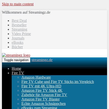
Skip to main content
Willkommen auf Streamingz.de
Best Deal
Bestseller
Streaming
Video Prime
Journals
eBooks
Bücher
streamingz.de
Toggle navigation
Home
Fire TV
Amazon Hardware
Fire TV Cube und Fire TV Sticks im Vergleich
Fire TV mit 4K Ultra-HD
Amazon Fire TV Stick 4K
Zubehör für Amazon Fire TV
Amazon Fire TV Blaster
Echte Amazon Schnäppchen
eBooks zum Streaming