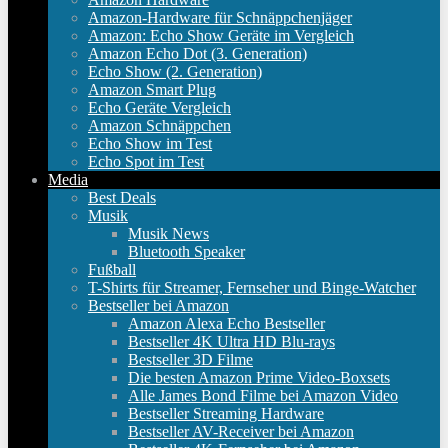
Amazon-Hardware für Schnäppchenjäger
Amazon: Echo Show Geräte im Vergleich
Amazon Echo Dot (3. Generation)
Echo Show (2. Generation)
Amazon Smart Plug
Echo Geräte Vergleich
Amazon Schnäppchen
Echo Show im Test
Echo Spot im Test
Media
Best Deals
Musik
Musik News
Bluetooth Speaker
Fußball
T-Shirts für Streamer, Fernseher und Binge-Watcher
Bestseller bei Amazon
Amazon Alexa Echo Bestseller
Bestseller 4K Ultra HD Blu-rays
Bestseller 3D Filme
Die besten Amazon Prime Video-Boxsets
Alle James Bond Filme bei Amazon Video
Bestseller Streaming Hardware
Bestseller AV-Receiver bei Amazon