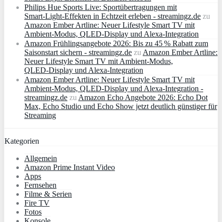
Philips Hue Sports Live: Sportübertragungen mit
Smart‑Light‑Effekten in Echtzeit erleben - streamingz.de
zu
Amazon Ember Artline: Neuer Lifestyle Smart TV mit
Ambient‑Modus, QLED‑Display und Alexa‑Integration
Amazon Frühlingsangebote 2026: Bis zu 45 % Rabatt zum
Saisonstart sichern - streamingz.de
zu
Amazon Ember Artline:
Neuer Lifestyle Smart TV mit Ambient‑Modus,
QLED‑Display und Alexa‑Integration
Amazon Ember Artline: Neuer Lifestyle Smart TV mit
Ambient‑Modus, QLED‑Display und Alexa‑Integration -
streamingz.de
zu
Amazon Echo Angebote 2026: Echo Dot
Max, Echo Studio und Echo Show jetzt deutlich günstiger für
Streaming
Kategorien
Allgemein
Amazon Prime Instant Video
Apps
Fernsehen
Filme & Serien
Fire TV
Fotos
Konsole