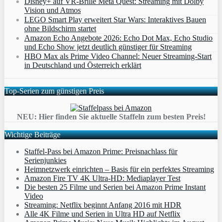
Disney+ auf VR-Brille Meta Quest: Streaming mit Dolby
Vision und Atmos
LEGO Smart Play erweitert Star Wars: Interaktives Bauen
ohne Bildschirm startet
Amazon Echo Angebote 2026: Echo Dot Max, Echo Studio
und Echo Show jetzt deutlich günstiger für Streaming
HBO Max als Prime Video Channel: Neuer Streaming‑Start
in Deutschland und Österreich erklärt
Top-Serien zum günstigen Preis
NEU: Hier finden Sie aktuelle Staffeln zum besten Preis!
Wichtige Beiträge
Staffel-Pass bei Amazon Prime: Preisnachlass für
Serienjunkies
Heimnetzwerk einrichten – Basis für ein perfektes Streaming
Amazon Fire TV 4K Ultra-HD: Mediaplayer Test
Die besten 25 Filme und Serien bei Amazon Prime Instant
Video
Streaming: Netflix beginnt Anfang 2016 mit HDR
Alle 4K Filme und Serien in Ultra HD auf Netflix