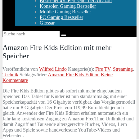
Bestseller 4K-Fernseher bei Amazon
Konsolen Gaming Bestseller
Mobile Gaming Bestseller
PC Gaming Bestseller
Glossar
Amazon Fire Kids Edition mit mehr
Speicher
Veröffentlicht von
Wilfred Lindo
Kategorie(n):
Fire TV
,
Streaming
,
Technik
Schlagwörter:
Amazon Fire Kids Edition
Keine
Kommentare
Die Fire Kids Edition gibt es ab sofort mit mehr eingebautem
Speicher. Das Tablet für Kinder ist nun standardmäßig mit einer
Speicherkapazität von 16 Gigabyte verfügbar, das Vorgängermodell
hatte nur 8 Gigabyte. Der Preis von 119,99 Euro bleibt jedoch
gleich. Anwender der Fire Kids Edition erhalten automatisch ein
Jahr lang kostenlosen Zugang zu Amazon FreeTime Unlimited und
damit Zugriff auf Tausende altersgerechte Bücher, Videos, Lern-
Apps und Spiele sowie handverlesene YouTube-Videos und
Webseiten.