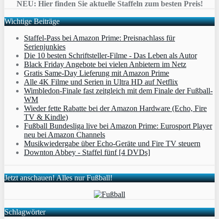
NEU: Hier finden Sie aktuelle Staffeln zum besten Preis!
Wichtige Beiträge
Staffel-Pass bei Amazon Prime: Preisnachlass für
Serienjunkies
Die 10 besten Schriftsteller-Filme - Das Leben als Autor
Black Friday Angebote bei vielen Anbietern im Netz
Gratis Same-Day Lieferung mit Amazon Prime
Alle 4K Filme und Serien in Ultra HD auf Netflix
Wimbledon-Finale fast zeitgleich mit dem Finale der Fußball-
WM
Wieder fette Rabatte bei der Amazon Hardware (Echo, Fire
TV & Kindle)
Fußball Bundesliga live bei Amazon Prime: Eurosport Player
neu bei Amazon Channels
Musikwiedergabe über Echo-Geräte und Fire TV steuern
Downton Abbey - Staffel fünf [4 DVDs]
Jetzt anschauen! Alles nur Fußball!
Schlagwörter