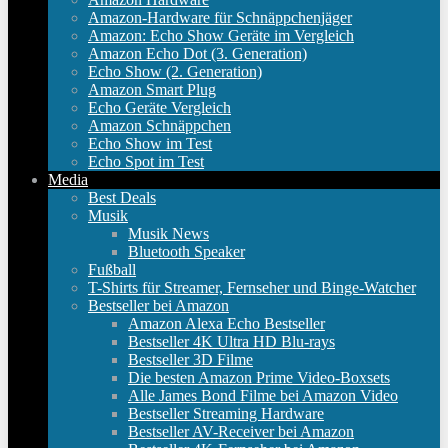
Amazon-Hardware für Schnäppchenjäger
Amazon: Echo Show Geräte im Vergleich
Amazon Echo Dot (3. Generation)
Echo Show (2. Generation)
Amazon Smart Plug
Echo Geräte Vergleich
Amazon Schnäppchen
Echo Show im Test
Echo Spot im Test
Media
Best Deals
Musik
Musik News
Bluetooth Speaker
Fußball
T-Shirts für Streamer, Fernseher und Binge-Watcher
Bestseller bei Amazon
Amazon Alexa Echo Bestseller
Bestseller 4K Ultra HD Blu-rays
Bestseller 3D Filme
Die besten Amazon Prime Video-Boxsets
Alle James Bond Filme bei Amazon Video
Bestseller Streaming Hardware
Bestseller AV-Receiver bei Amazon