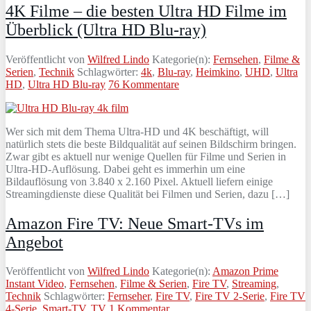
4K Filme – die besten Ultra HD Filme im
Überblick (Ultra HD Blu-ray)
Veröffentlicht von
Wilfred Lindo
Kategorie(n):
Fernsehen
,
Filme &
Serien
,
Technik
Schlagwörter:
4k
,
Blu-ray
,
Heimkino
,
UHD
,
Ultra
HD
,
Ultra HD Blu-ray
76 Kommentare
Wer sich mit dem Thema Ultra-HD und 4K beschäftigt, will
natürlich stets die beste Bildqualität auf seinen Bildschirm bringen.
Zwar gibt es aktuell nur wenige Quellen für Filme und Serien in
Ultra-HD-Auflösung. Dabei geht es immerhin um eine
Bildauflösung von 3.840 x 2.160 Pixel. Aktuell liefern einige
Streamingdienste diese Qualität bei Filmen und Serien, dazu […]
Amazon Fire TV: Neue Smart-TVs im
Angebot
Veröffentlicht von
Wilfred Lindo
Kategorie(n):
Amazon Prime
Instant Video
,
Fernsehen
,
Filme & Serien
,
Fire TV
,
Streaming
,
Technik
Schlagwörter:
Fernseher
,
Fire TV
,
Fire TV 2-Serie
,
Fire TV
4-Serie
,
Smart-TV
,
TV
1 Kommentar