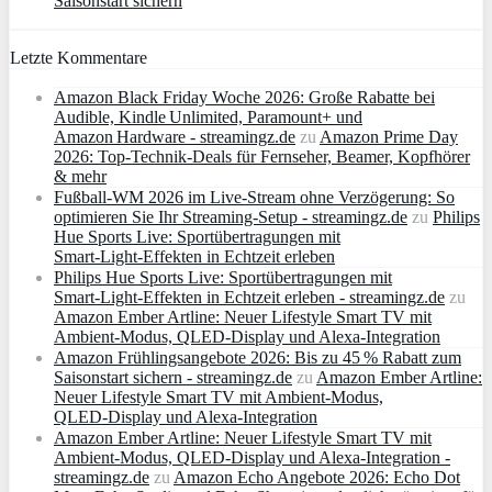
Saisonstart sichern
Letzte Kommentare
Amazon Black Friday Woche 2026: Große Rabatte bei
Audible, Kindle Unlimited, Paramount+ und
Amazon Hardware - streamingz.de
zu
Amazon Prime Day
2026: Top-Technik-Deals für Fernseher, Beamer, Kopfhörer
& mehr
Fußball-WM 2026 im Live-Stream ohne Verzögerung: So
optimieren Sie Ihr Streaming-Setup - streamingz.de
zu
Philips
Hue Sports Live: Sportübertragungen mit
Smart‑Light‑Effekten in Echtzeit erleben
Philips Hue Sports Live: Sportübertragungen mit
Smart‑Light‑Effekten in Echtzeit erleben - streamingz.de
zu
Amazon Ember Artline: Neuer Lifestyle Smart TV mit
Ambient‑Modus, QLED‑Display und Alexa‑Integration
Amazon Frühlingsangebote 2026: Bis zu 45 % Rabatt zum
Saisonstart sichern - streamingz.de
zu
Amazon Ember Artline:
Neuer Lifestyle Smart TV mit Ambient‑Modus,
QLED‑Display und Alexa‑Integration
Amazon Ember Artline: Neuer Lifestyle Smart TV mit
Ambient‑Modus, QLED‑Display und Alexa‑Integration -
streamingz.de
zu
Amazon Echo Angebote 2026: Echo Dot