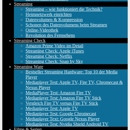
Streaming
Streaming – wie funktioniert die Technik?
Heimnetzwerk einrichten
Datenvolumen & Kompression
Schonen des Datenvolumens beim Streamen
Online-Videothek
Revolution des Fernsehens
Streaming Check
Amazon Prime Video im Detail
Streaming Check: Apple iTunes
Streaming Check: Netflix
Streaming Check: Snap by Sky
Streaming Ware
Bestseller Streaming Hardware: Top 10 der Media
Player
Mediaplayer Test: Apple TV, Fire TV, Chromecast &
Nexus Player
MediaPlayer Test: Amazon Fire TV
Mediaplayer Test: Amazon Fire TV Stick
Vergleich Fire TV versus Fire TV Stick
Mediaplayer Test: Apple TV
Mediaplayer Test: Google Chromecast
Mediaplayer Text: Google Nexus Player
Mediaplayer Test: Nvidia Shield Android TV
Filme & Serien