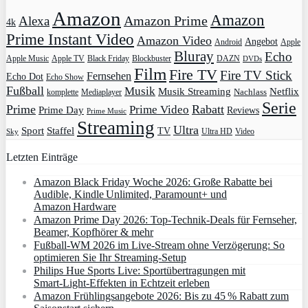
Amazon
Amazon
Amazon Prime
Alexa
4k
Prime Instant Video
Amazon Video
Angebot
Apple
Android
Bluray
Echo
Apple Music
Apple TV
Blockbuster
DAZN
Black Friday
DVDs
Film
Fire TV
Fire TV Stick
Fernsehen
Echo Dot
Echo Show
Fußball
Musik
Musik Streaming
Netflix
Mediaplayer
Nachlass
komplette
Serie
Prime
Rabatt
Prime Video
Prime Day
Reviews
Prime Music
Streaming
Ultra
Sport
Staffel
TV
Ultra HD
Video
Sky
Letzten Einträge
Amazon Black Friday Woche 2026: Große Rabatte bei
Audible, Kindle Unlimited, Paramount+ und
Amazon Hardware
Amazon Prime Day 2026: Top-Technik-Deals für Fernseher,
Beamer, Kopfhörer & mehr
Fußball-WM 2026 im Live-Stream ohne Verzögerung: So
optimieren Sie Ihr Streaming-Setup
Philips Hue Sports Live: Sportübertragungen mit
Smart‑Light‑Effekten in Echtzeit erleben
Amazon Frühlingsangebote 2026: Bis zu 45 % Rabatt zum