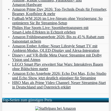
Audible, Kindle Unlimited, Paramount+ und
Amazon Hardware
Amazon Prime Day 2026: Top-Technik-Deals für Fernseher,
Beamer, Kopfhörer & mehr
Fußball-WM 2026 im Live-Stream ohne Verzögerung: So
optimieren Sie Ihr Streaming-Setup
Philips Hue Sports Live: Sportübertragungen mit
Smart‑Light‑Effekten in Echtzeit erleben
Amazon Frühlingsangebote 2026: Bis zu 45 % Rabatt zum
Saisonstart sichern
Amazon Ember Artline: Neuer Lifestyle Smart TV mit
Ambient‑Modus, QLED‑Display und Alexa‑Integration
Disney+ auf VR-Brille Meta Quest: Streaming mit Dolby
Vision und Atmos
LEGO Smart Play erweitert Star Wars: Interaktives Bauen
ohne Bildschirm startet
Amazon Echo Angebote 2026: Echo Dot Max, Echo Studio
und Echo Show jetzt deutlich günstiger für Streaming
HBO Max als Prime Video Channel: Neuer Streaming‑Start
in Deutschland und Österreich erklärt
Top-Serien zum günstigen Preis