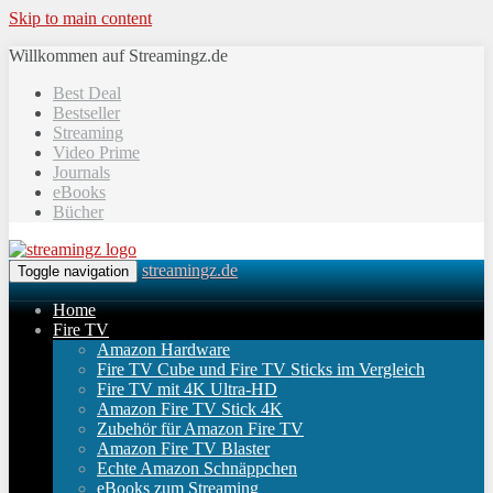
Skip to main content
Willkommen auf Streamingz.de
Best Deal
Bestseller
Streaming
Video Prime
Journals
eBooks
Bücher
streamingz.de
Toggle navigation
Home
Fire TV
Amazon Hardware
Fire TV Cube und Fire TV Sticks im Vergleich
Fire TV mit 4K Ultra-HD
Amazon Fire TV Stick 4K
Zubehör für Amazon Fire TV
Amazon Fire TV Blaster
Echte Amazon Schnäppchen
eBooks zum Streaming