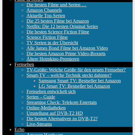
Die besten Filme und Serien …
Amazon Channels
Aktuelle Top-Serien
Die 25 besten Filme bei Amazon
Netflix: Die 12 besten Original Series
Die besten Science Fiction Filme
Science Fiction Filme
TV Serien in der Übersicht
Alle James Bond Filme bei Amazon Video
Die besten Amazon Prime Video-Boxsets
Ältere Heimkino-Premieren
Fernsehen
TV-Größe: Welche Größe für den neuen Fernseher?
Smart-TV – welche Technik steckt dahinter?
Samsung Smart TV: Bestseller bei Amazon
LG Smart TV: Bestseller bei Amazon
Fernsehen entwickelt sich
Serien – Guide
Streaming Check: Telekom Entertain
Online-Mediatheken
Umstellung auf DVB-T2 HD
Die besten Alternativen zu DVB-T2?
Live-Streams
Echo
Amazon Hardware