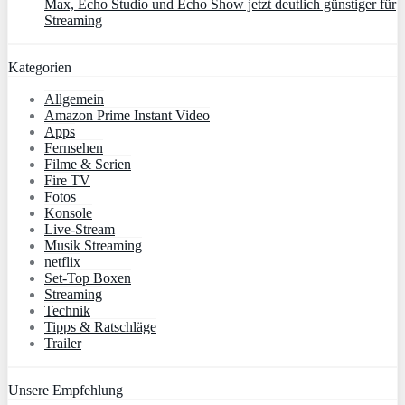
Max, Echo Studio und Echo Show jetzt deutlich günstiger für
Streaming
Kategorien
Allgemein
Amazon Prime Instant Video
Apps
Fernsehen
Filme & Serien
Fire TV
Fotos
Konsole
Live-Stream
Musik Streaming
netflix
Set-Top Boxen
Streaming
Technik
Tipps & Ratschläge
Trailer
Unsere Empfehlung