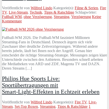
Veröffentlicht von
Wilfred Lindo
Kategorie(n):
Filme & Serien
,
Fire
TV
,
Live-Stream
,
Technik
,
Tipps & Ratschläge
Schlagwörter:
Fußball WM
,
ohne Verzögerung
,
Streaming
,
Verzögerung
Keine
Kommentare
Fußball-WM 2026. Die Fußball-WM fasziniert Millionen
Streaming-Fans in Deutschland. Dennoch ärgern sich viele
Zuschauer über deutliche Zeitverzögerungen. Während andere
bereits jubeln, läuft bei Ihnen noch der Angriff. Genau hier
entscheidet die richtige Streaming-Strategie. Messungen zeigen klare
Unterschiede zwischen den Anbietern. Besonders schnell arbeiten
die Mediatheken von ARD und ZDF, Magenta TV und DAZN.
Deren Streams […]
Philips Hue Sports Live:
Sportübertragungen mit
Smart‑Light‑Effekten in Echtzeit erleben
Veröffentlicht von
Wilfred Lindo
Kategorie(n):
Fire TV
,
Live-
Stream
,
Set-Top Boxen
,
Streaming
,
Tipps & Ratschläge
1