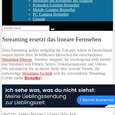
Bestseller 4K-Fernseher bei Amazon
Konsolen Gaming Bestseller
Mobile Gaming Bestseller
PC Gaming Bestseller
Glossar
Streaming ersetzt das lineare Fernsehen
Dem Streaming gehört endgültig die Zukunft. Allein in Deutschland
nutzen bereits über 30 Millionen Menschen die verschiedenen
Streaming-Dienste
. Tendenz steigend. Im Vordergrund steht hierbei
das Streamen von Filmen, Serien, Dokumentationen und Videos.
Wir informieren Sie an dieser Stelle über neueste Trends, die
notwendige
Streaming Technik
und die verwendeten Streaming-
Geräte (siehe
Bestseller
).
<button
type=
"button"
class=
"btn btn-