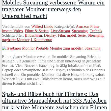
Mobiles Streaming verbessern: Warum ein
tragbarer Monitor unterwegs den
Unterschied macht
Veröffentlicht von
Wilfred Lindo
Kategorie(n):
Amazon Prime
Instant Video
,
Filme & Serien
,
Live-Stream
,
Streaming
,
Technik
Schlagwörter:
Bildschirm
,
Display
,
Film
,
mobil
,
Serie
,
Streaming
,
tragbarer Monitor
1 Kommentar
Ein tragbarer Monitor erweitert Ihr mobiles Streaming-Erlebnis
deutlich. Sie genießen Filme und Serien unterwegs in größerem
Format. Viele Nutzer schauen regelmäßig Inhalte auf dem iPad,
Laptop oder Smartphone. Kleine Displays schränken das Erlebnis
schnell ein. Ein portabler Monitor löst diese Einschränkung sofort.
Wer den Luxus mit zwei Bildschirmen kennt, muss unterwegs auf
diesen Komfort nicht […]
Spaß- und Rätselbuch für Filmfans: Das
ultimative Mitmachbuch mit 333 Aufgaben
für kreative Momente zwischen den Filmen