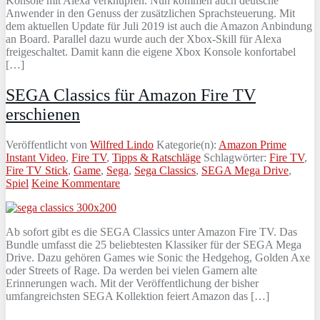
Konsole mit Alexa verknüpfen. Nun kommen auch deutsche
Anwender in den Genuss der zusätzlichen Sprachsteuerung. Mit
dem aktuellen Update für Juli 2019 ist auch die Amazon Anbindung
an Board. Parallel dazu wurde auch der Xbox-Skill für Alexa
freigeschaltet. Damit kann die eigene Xbox Konsole konfortabel
[…]
SEGA Classics für Amazon Fire TV
erschienen
Veröffentlicht von
Wilfred Lindo
Kategorie(n):
Amazon Prime
Instant Video
,
Fire TV
,
Tipps & Ratschläge
Schlagwörter:
Fire TV
,
Fire TV Stick
,
Game
,
Sega
,
Sega Classics
,
SEGA Mega Drive
,
Spiel
Keine Kommentare
Ab sofort gibt es die SEGA Classics unter Amazon Fire TV. Das
Bundle umfasst die 25 beliebtesten Klassiker für der SEGA Mega
Drive. Dazu gehören Games wie Sonic the Hedgehog, Golden Axe
oder Streets of Rage. Da werden bei vielen Gamern alte
Erinnerungen wach. Mit der Veröffentlichung der bisher
umfangreichsten SEGA Kollektion feiert Amazon das […]