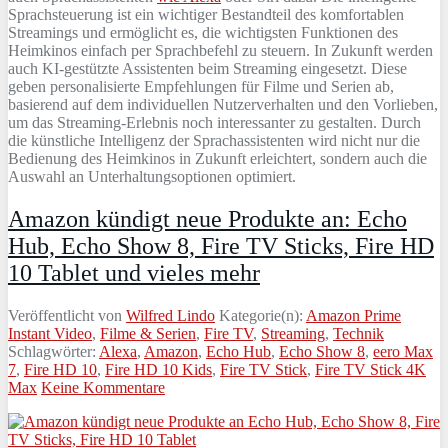
Sprachsteuerung ist ein wichtiger Bestandteil des komfortablen
Streamings und ermöglicht es, die wichtigsten Funktionen des
Heimkinos einfach per Sprachbefehl zu steuern. In Zukunft werden
auch KI-gestützte Assistenten beim Streaming eingesetzt. Diese
geben personalisierte Empfehlungen für Filme und Serien ab,
basierend auf dem individuellen Nutzerverhalten und den Vorlieben,
um das Streaming-Erlebnis noch interessanter zu gestalten. Durch
die künstliche Intelligenz der Sprachassistenten wird nicht nur die
Bedienung des Heimkinos in Zukunft erleichtert, sondern auch die
Auswahl an Unterhaltungsoptionen optimiert.
Amazon kündigt neue Produkte an: Echo
Hub, Echo Show 8, Fire TV Sticks, Fire HD
10 Tablet und vieles mehr
Veröffentlicht von
Wilfred Lindo
Kategorie(n):
Amazon Prime
Instant Video
,
Filme & Serien
,
Fire TV
,
Streaming
,
Technik
Schlagwörter:
Alexa
,
Amazon
,
Echo Hub
,
Echo Show 8
,
eero Max
7
,
Fire HD 10
,
Fire HD 10 Kids
,
Fire TV Stick
,
Fire TV Stick 4K
Max
Keine Kommentare