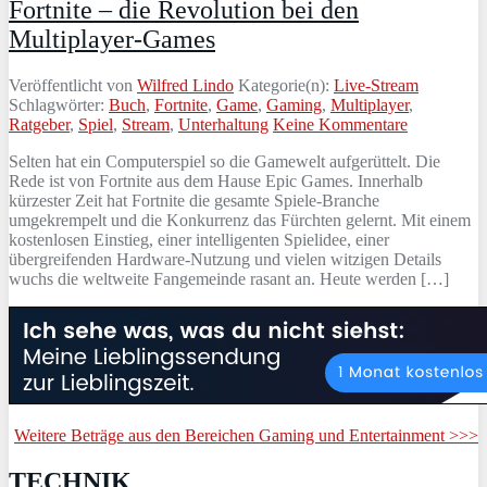
Fortnite – die Revolution bei den
Multiplayer-Games
Veröffentlicht von
Wilfred Lindo
Kategorie(n):
Live-Stream
Schlagwörter:
Buch
,
Fortnite
,
Game
,
Gaming
,
Multiplayer
,
Ratgeber
,
Spiel
,
Stream
,
Unterhaltung
Keine Kommentare
Selten hat ein Computerspiel so die Gamewelt aufgerüttelt. Die
Rede ist von Fortnite aus dem Hause Epic Games. Innerhalb
kürzester Zeit hat Fortnite die gesamte Spiele-Branche
umgekrempelt und die Konkurrenz das Fürchten gelernt. Mit einem
kostenlosen Einstieg, einer intelligenten Spielidee, einer
übergreifenden Hardware-Nutzung und vielen witzigen Details
wuchs die weltweite Fangemeinde rasant an. Heute werden […]
Weitere Beträge aus den Bereichen Gaming und Entertainment >>>
TECHNIK