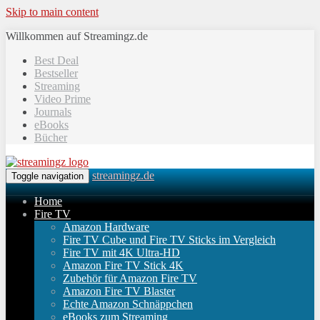
Skip to main content
Willkommen auf Streamingz.de
Best Deal
Bestseller
Streaming
Video Prime
Journals
eBooks
Bücher
streamingz.de
Toggle navigation
Home
Fire TV
Amazon Hardware
Fire TV Cube und Fire TV Sticks im Vergleich
Fire TV mit 4K Ultra-HD
Amazon Fire TV Stick 4K
Zubehör für Amazon Fire TV
Amazon Fire TV Blaster
Echte Amazon Schnäppchen
eBooks zum Streaming