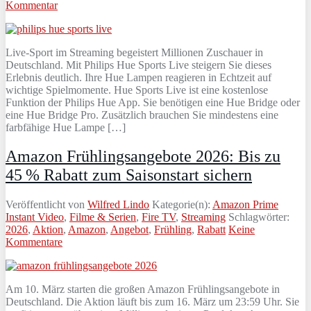
Kommentar
Live‑Sport im Streaming begeistert Millionen Zuschauer in
Deutschland. Mit Philips Hue Sports Live steigern Sie dieses
Erlebnis deutlich. Ihre Hue Lampen reagieren in Echtzeit auf
wichtige Spielmomente. Hue Sports Live ist eine kostenlose
Funktion der Philips Hue App. Sie benötigen eine Hue Bridge oder
eine Hue Bridge Pro. Zusätzlich brauchen Sie mindestens eine
farbfähige Hue Lampe […]
Amazon Frühlingsangebote 2026: Bis zu
45 % Rabatt zum Saisonstart sichern
Veröffentlicht von
Wilfred Lindo
Kategorie(n):
Amazon Prime
Instant Video
,
Filme & Serien
,
Fire TV
,
Streaming
Schlagwörter:
2026
,
Aktion
,
Amazon
,
Angebot
,
Frühling
,
Rabatt
Keine
Kommentare
Am 10. März starten die großen Amazon Frühlingsangebote in
Deutschland. Die Aktion läuft bis zum 16. März um 23:59 Uhr. Sie