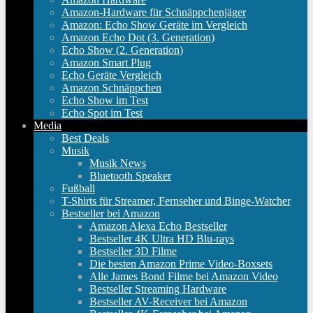
Amazon-Hardware für Schnäppchenjäger
Amazon: Echo Show Geräte im Vergleich
Amazon Echo Dot (3. Generation)
Echo Show (2. Generation)
Amazon Smart Plug
Echo Geräte Vergleich
Amazon Schnäppchen
Echo Show im Test
Echo Spot im Test
Media
Best Deals
Musik
Musik News
Bluetooth Speaker
Fußball
T-Shirts für Streamer, Fernseher und Binge-Watcher
Bestseller bei Amazon
Amazon Alexa Echo Bestseller
Bestseller 4K Ultra HD Blu-rays
Bestseller 3D Filme
Die besten Amazon Prime Video-Boxsets
Alle James Bond Filme bei Amazon Video
Bestseller Streaming Hardware
Bestseller AV-Receiver bei Amazon