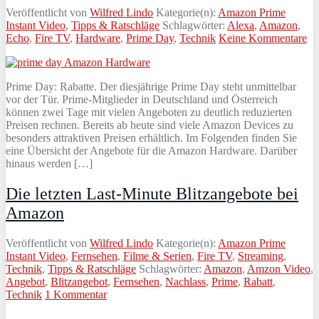
Veröffentlicht von
Wilfred Lindo
Kategorie(n):
Amazon Prime
Instant Video
,
Tipps & Ratschläge
Schlagwörter:
Alexa
,
Amazon
,
Echo
,
Fire TV
,
Hardware
,
Prime Day
,
Technik
Keine Kommentare
Prime Day: Rabatte. Der diesjährige Prime Day steht unmittelbar
vor der Tür. Prime-Mitglieder in Deutschland und Österreich
können zwei Tage mit vielen Angeboten zu deutlich reduzierten
Preisen rechnen. Bereits ab heute sind viele Amazon Devices zu
besonders attraktiven Preisen erhältlich. Im Folgenden finden Sie
eine Übersicht der Angebote für die Amazon Hardware. Darüber
hinaus werden […]
Die letzten Last-Minute Blitzangebote bei
Amazon
Veröffentlicht von
Wilfred Lindo
Kategorie(n):
Amazon Prime
Instant Video
,
Fernsehen
,
Filme & Serien
,
Fire TV
,
Streaming
,
Technik
,
Tipps & Ratschläge
Schlagwörter:
Amazon
,
Amzon Video
,
Angebot
,
Blitzangebot
,
Fernsehen
,
Nachlass
,
Prime
,
Rabatt
,
Technik
1 Kommentar