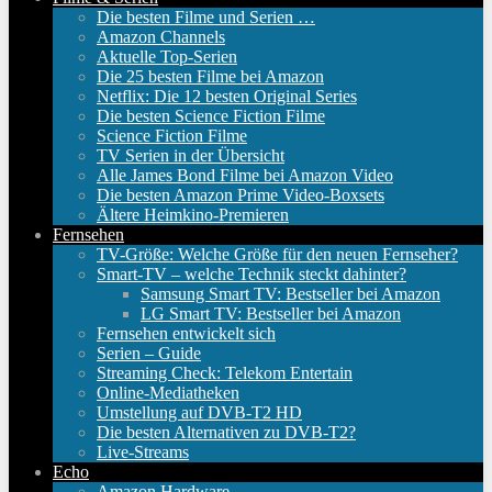
Die besten Filme und Serien …
Amazon Channels
Aktuelle Top-Serien
Die 25 besten Filme bei Amazon
Netflix: Die 12 besten Original Series
Die besten Science Fiction Filme
Science Fiction Filme
TV Serien in der Übersicht
Alle James Bond Filme bei Amazon Video
Die besten Amazon Prime Video-Boxsets
Ältere Heimkino-Premieren
Fernsehen
TV-Größe: Welche Größe für den neuen Fernseher?
Smart-TV – welche Technik steckt dahinter?
Samsung Smart TV: Bestseller bei Amazon
LG Smart TV: Bestseller bei Amazon
Fernsehen entwickelt sich
Serien – Guide
Streaming Check: Telekom Entertain
Online-Mediatheken
Umstellung auf DVB-T2 HD
Die besten Alternativen zu DVB-T2?
Live-Streams
Echo
Amazon Hardware