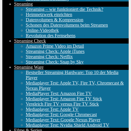
Streaming
Streaming – wie funktioniert die Technik?
Heimnetzwerk einrichten
Datenvolumen & Kompression
Schonen des Datenvolumens beim Streamen
Online-Videothek
Revolution des Fernsehens
Streaming Check
Amazon Prime Video im Detail
Streaming Check: Apple iTunes
Streaming Check: Netflix
Streaming Check: Snap by Sky
Streaming Ware
Bestseller Streaming Hardware: Top 10 der Media
Player
Mediaplayer Test: Apple TV, Fire TV, Chromecast &
Nexus Player
MediaPlayer Test: Amazon Fire TV
Mediaplayer Test: Amazon Fire TV Stick
Vergleich Fire TV versus Fire TV Stick
Mediaplayer Test: Apple TV
Mediaplayer Test: Google Chromecast
Mediaplayer Text: Google Nexus Player
Mediaplayer Test: Nvidia Shield Android TV
Filme & Serien