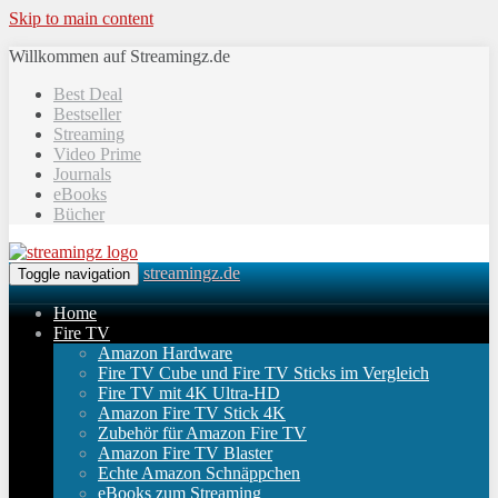
Skip to main content
Willkommen auf Streamingz.de
Best Deal
Bestseller
Streaming
Video Prime
Journals
eBooks
Bücher
streamingz.de
Toggle navigation
Home
Fire TV
Amazon Hardware
Fire TV Cube und Fire TV Sticks im Vergleich
Fire TV mit 4K Ultra-HD
Amazon Fire TV Stick 4K
Zubehör für Amazon Fire TV
Amazon Fire TV Blaster
Echte Amazon Schnäppchen
eBooks zum Streaming