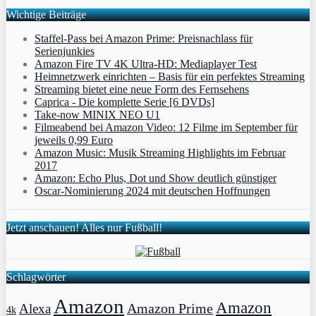
Wichtige Beiträge
Staffel-Pass bei Amazon Prime: Preisnachlass für
Serienjunkies
Amazon Fire TV 4K Ultra-HD: Mediaplayer Test
Heimnetzwerk einrichten – Basis für ein perfektes Streaming
Streaming bietet eine neue Form des Fernsehens
Caprica - Die komplette Serie [6 DVDs]
Take-now MINIX NEO U1
Filmeabend bei Amazon Video: 12 Filme im September für
jeweils 0,99 Euro
Amazon Music: Musik Streaming Highlights im Februar
2017
Amazon: Echo Plus, Dot und Show deutlich günstiger
Oscar-Nominierung 2024 mit deutschen Hoffnungen
Jetzt anschauen! Alles nur Fußball!
Schlagwörter
Amazon
Amazon
Amazon Prime
Alexa
4k