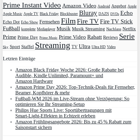
Prime Instant Video
Amazon Video
Angebot
Apple
Android
Bluray
Echo
Apple Music
Apple TV
Blockbuster
DAZN
Black Friday
DVDs
Film
Fire TV
Fire TV Stick
Fernsehen
Echo Dot
Echo Show
Fußball
Musik
Musik Streaming
Netflix
Mediaplayer
Nachlass
komplette
Serie
Prime
Rabatt
Prime Video
Prime Day
Reviews
Prime Music
Streaming
Ultra
Sport
Staffel
TV
Ultra HD
Video
Sky
Letzten Einträge
Amazon Black Friday Woche 2026: Große Rabatte bei
Audible, Kindle Unlimited, Paramount+ und
Amazon Hardware
Amazon Prime Day 2026: Top-Technik-Deals für Fernseher,
Beamer, Kopfhörer & mehr
Fußball-WM 2026 im Live-Stream ohne Verzögerung: So
optimieren Sie Ihr Streaming-Setup
Philips Hue Sports Live: Sportübertragungen mit
Smart‑Light‑Effekten in Echtzeit erleben
Amazon Frühlingsangebote 2026: Bis zu 45 % Rabatt zum
Saisonstart sichern