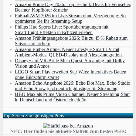
Amazon Prime Day 2026: Top-Technik-Deals für Fernseher,
Beamer, Kopfhörer & mehr
Fußball-WM 2026 im Live-Stream ohne Verzögerung: So
optimieren Sie Ihr Streaming-Setup
Philips Hue Sports Live: Sportübertragungen mit
Smart‑Light‑Effekten in Echtzeit erleben
Amazon Frühlingsangebote 2026: Bis zu 45 % Rabatt zum
Saisonstart sichern
Amazon Ember Artline: Neuer Lifestyle Smart TV mit
Ambient‑Modus, QLED‑Display und Alexa‑Integration
Disney+ auf VR-Brille Meta Quest: Streaming mit Dolby
Vision und Atmos
LEGO Smart Play erweitert Star Wars: Interaktives Bauen
ohne Bildschirm startet
Amazon Echo Angebote 2026: Echo Dot Max, Echo Studio
und Echo Show jetzt deutlich günstiger für Streaming
HBO Max als Prime Video Channel: Neuer Streaming‑Start
in Deutschland und Österreich erklärt
Top-Serien zum günstigen Preis
NEU: Hier finden Sie aktuelle Staffeln zum besten Preis!