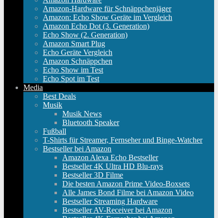
Amazon-Hardware für Schnäppchenjäger
Amazon: Echo Show Geräte im Vergleich
Amazon Echo Dot (3. Generation)
Echo Show (2. Generation)
Amazon Smart Plug
Echo Geräte Vergleich
Amazon Schnäppchen
Echo Show im Test
Echo Spot im Test
Media
Best Deals
Musik
Musik News
Bluetooth Speaker
Fußball
T-Shirts für Streamer, Fernseher und Binge-Watcher
Bestseller bei Amazon
Amazon Alexa Echo Bestseller
Bestseller 4K Ultra HD Blu-rays
Bestseller 3D Filme
Die besten Amazon Prime Video-Boxsets
Alle James Bond Filme bei Amazon Video
Bestseller Streaming Hardware
Bestseller AV-Receiver bei Amazon