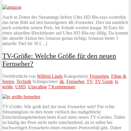
Auch in Zeiten des Streamings liefern Ultra HD Blu-rays weiterhin
das beste Bild auf den hauseigenen 4K-Fernseher. Dies hat natürlich
auch weiterhin seinen Preis. Im Schnitt werden knapp 30 Euro für
einen aktuellen Blockbluster auf Ultra HD Blu-ray fällig. Da kommt
die aktuelle Aktion bei Amazon genau richtig: Amazon bietet 3
aktuelle Titel für 50 […]
TV-Größe: Welche Größe für den neuen
Fernseher?
Veröffentlicht von
Wilfred Lindo
Kategorie(n):
Fernsehen
,
Filme &
Serien
,
Technik
Schlagwörter:
4k
,
Fernseher
,
TV
,
TV Gerät
,
tv
größe
,
UHD
,
Upscaling
7 Kommentare
TV-Größe: Wie groß darf der neue Fernseher sein? Für echte
Streamingfans ist dies heute vielfach das maßgebliche
Entscheidungskriterium beim Kauf eines neues TV-Gerätes. Dabei
ist häufig der Preis nicht mehr entscheidend, da es selbst bei
hochwertigen Fernsehern einen enormen Preisverfall gibt. Daher