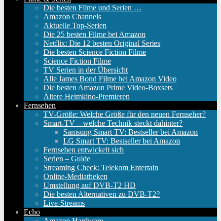
Die besten Filme und Serien …
Amazon Channels
Aktuelle Top-Serien
Die 25 besten Filme bei Amazon
Netflix: Die 12 besten Original Series
Die besten Science Fiction Filme
Science Fiction Filme
TV Serien in der Übersicht
Alle James Bond Filme bei Amazon Video
Die besten Amazon Prime Video-Boxsets
Ältere Heimkino-Premieren
Fernsehen
TV-Größe: Welche Größe für den neuen Fernseher?
Smart-TV – welche Technik steckt dahinter?
Samsung Smart TV: Bestseller bei Amazon
LG Smart TV: Bestseller bei Amazon
Fernsehen entwickelt sich
Serien – Guide
Streaming Check: Telekom Entertain
Online-Mediatheken
Umstellung auf DVB-T2 HD
Die besten Alternativen zu DVB-T2?
Live-Streams
Echo
Amazon Hardware