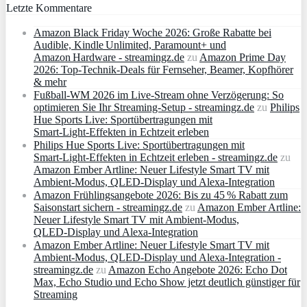
Letzte Kommentare
Amazon Black Friday Woche 2026: Große Rabatte bei
Audible, Kindle Unlimited, Paramount+ und
Amazon Hardware - streamingz.de
zu
Amazon Prime Day
2026: Top-Technik-Deals für Fernseher, Beamer, Kopfhörer
& mehr
Fußball-WM 2026 im Live-Stream ohne Verzögerung: So
optimieren Sie Ihr Streaming-Setup - streamingz.de
zu
Philips
Hue Sports Live: Sportübertragungen mit
Smart‑Light‑Effekten in Echtzeit erleben
Philips Hue Sports Live: Sportübertragungen mit
Smart‑Light‑Effekten in Echtzeit erleben - streamingz.de
zu
Amazon Ember Artline: Neuer Lifestyle Smart TV mit
Ambient‑Modus, QLED‑Display und Alexa‑Integration
Amazon Frühlingsangebote 2026: Bis zu 45 % Rabatt zum
Saisonstart sichern - streamingz.de
zu
Amazon Ember Artline:
Neuer Lifestyle Smart TV mit Ambient‑Modus,
QLED‑Display und Alexa‑Integration
Amazon Ember Artline: Neuer Lifestyle Smart TV mit
Ambient‑Modus, QLED‑Display und Alexa‑Integration -
streamingz.de
zu
Amazon Echo Angebote 2026: Echo Dot
Max, Echo Studio und Echo Show jetzt deutlich günstiger für
Streaming