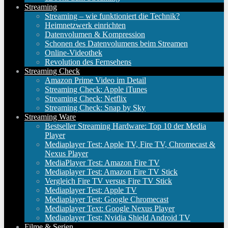
Streaming
Streaming – wie funktioniert die Technik?
Heimnetzwerk einrichten
Datenvolumen & Kompression
Schonen des Datenvolumens beim Streamen
Online-Videothek
Revolution des Fernsehens
Streaming Check
Amazon Prime Video im Detail
Streaming Check: Apple iTunes
Streaming Check: Netflix
Streaming Check: Snap by Sky
Streaming Ware
Bestseller Streaming Hardware: Top 10 der Media
Player
Mediaplayer Test: Apple TV, Fire TV, Chromecast &
Nexus Player
MediaPlayer Test: Amazon Fire TV
Mediaplayer Test: Amazon Fire TV Stick
Vergleich Fire TV versus Fire TV Stick
Mediaplayer Test: Apple TV
Mediaplayer Test: Google Chromecast
Mediaplayer Text: Google Nexus Player
Mediaplayer Test: Nvidia Shield Android TV
Filme & Serien