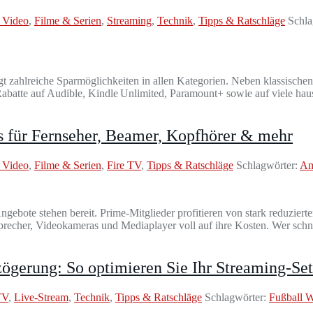
 Video
,
Filme & Serien
,
Streaming
,
Technik
,
Tipps & Ratschläge
Schla
t zahlreiche Sparmöglichkeiten in allen Kategorien. Neben klassischen
Rabatte auf Audible, Kindle Unlimited, Paramount+ sowie auf viele ha
 für Fernseher, Beamer, Kopfhörer & mehr
 Video
,
Filme & Serien
,
Fire TV
,
Tipps & Ratschläge
Schlagwörter:
Am
gebote stehen bereit. Prime-Mitglieder profitieren von stark reduziert
cher, Videokameras und Mediaplayer voll auf ihre Kosten. Wer schnell
gerung: So optimieren Sie Ihr Streaming-Se
TV
,
Live-Stream
,
Technik
,
Tipps & Ratschläge
Schlagwörter:
Fußball