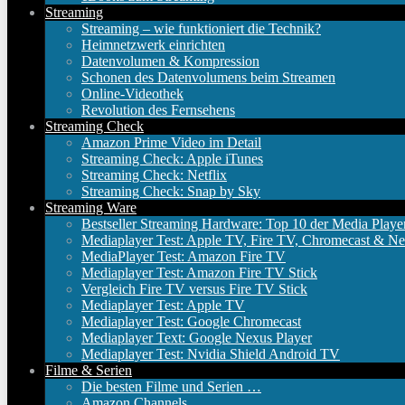
Streaming
Streaming – wie funktioniert die Technik?
Heimnetzwerk einrichten
Datenvolumen & Kompression
Schonen des Datenvolumens beim Streamen
Online-Videothek
Revolution des Fernsehens
Streaming Check
Amazon Prime Video im Detail
Streaming Check: Apple iTunes
Streaming Check: Netflix
Streaming Check: Snap by Sky
Streaming Ware
Bestseller Streaming Hardware: Top 10 der Media Playe
Mediaplayer Test: Apple TV, Fire TV, Chromecast & Ne
MediaPlayer Test: Amazon Fire TV
Mediaplayer Test: Amazon Fire TV Stick
Vergleich Fire TV versus Fire TV Stick
Mediaplayer Test: Apple TV
Mediaplayer Test: Google Chromecast
Mediaplayer Text: Google Nexus Player
Mediaplayer Test: Nvidia Shield Android TV
Filme & Serien
Die besten Filme und Serien …
Amazon Channels