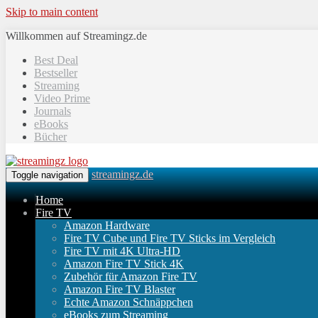
Skip to main content
Willkommen auf Streamingz.de
Best Deal
Bestseller
Streaming
Video Prime
Journals
eBooks
Bücher
streamingz.de
Toggle navigation
Home
Fire TV
Amazon Hardware
Fire TV Cube und Fire TV Sticks im Vergleich
Fire TV mit 4K Ultra-HD
Amazon Fire TV Stick 4K
Zubehör für Amazon Fire TV
Amazon Fire TV Blaster
Echte Amazon Schnäppchen
eBooks zum Streaming