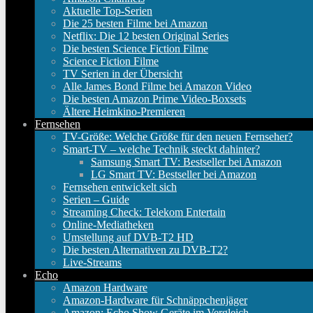
Aktuelle Top-Serien
Die 25 besten Filme bei Amazon
Netflix: Die 12 besten Original Series
Die besten Science Fiction Filme
Science Fiction Filme
TV Serien in der Übersicht
Alle James Bond Filme bei Amazon Video
Die besten Amazon Prime Video-Boxsets
Ältere Heimkino-Premieren
Fernsehen
TV-Größe: Welche Größe für den neuen Fernseher?
Smart-TV – welche Technik steckt dahinter?
Samsung Smart TV: Bestseller bei Amazon
LG Smart TV: Bestseller bei Amazon
Fernsehen entwickelt sich
Serien – Guide
Streaming Check: Telekom Entertain
Online-Mediatheken
Umstellung auf DVB-T2 HD
Die besten Alternativen zu DVB-T2?
Live-Streams
Echo
Amazon Hardware
Amazon-Hardware für Schnäppchenjäger
Amazon: Echo Show Geräte im Vergleich