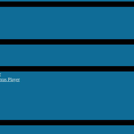
r
xus Player