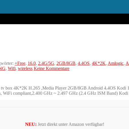
wörter:
+Free
,
16.0
,
2.4G/5G
,
2GB/8GB
,
4.4OS
,
4K*2K
,
Amlogic
,
A
NG
,
Wifi
,
wireless
Keine Kommentare
tv box 4K*2K H.265 ,Media Player 2GB/8GB Android 4.4OS Kodi 16.
, WiFi compliant,2.400 GHz ~ 2.497 GHz (2.4 GHz ISM Band) Kodi 16.
NEU:
Jetzt direkt unter Amazon verfügbar!