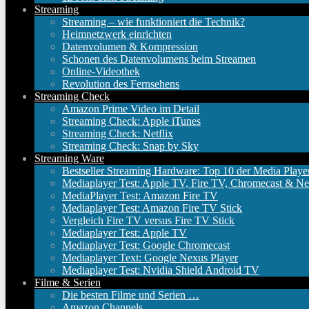
Streaming
Streaming – wie funktioniert die Technik?
Heimnetzwerk einrichten
Datenvolumen & Kompression
Schonen des Datenvolumens beim Streamen
Online-Videothek
Revolution des Fernsehens
Streaming Check
Amazon Prime Video im Detail
Streaming Check: Apple iTunes
Streaming Check: Netflix
Streaming Check: Snap by Sky
Streaming Ware
Bestseller Streaming Hardware: Top 10 der Media Playe
Mediaplayer Test: Apple TV, Fire TV, Chromecast & Ne
MediaPlayer Test: Amazon Fire TV
Mediaplayer Test: Amazon Fire TV Stick
Vergleich Fire TV versus Fire TV Stick
Mediaplayer Test: Apple TV
Mediaplayer Test: Google Chromecast
Mediaplayer Text: Google Nexus Player
Mediaplayer Test: Nvidia Shield Android TV
Filme & Serien
Die besten Filme und Serien …
Amazon Channels