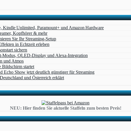
e, Kindle Unlimited, Paramount+ und Amazon Hardware
Beamer, Kopfhörer & mehr
eren Sie Ihr Streaming-Setup
ffekten in Echtzeit erleben
nstart sichern
t‑Modus, QLED‑Display und Alexa‑Integration
on und Atmos
Bildschirm startet
cho Show jetzt deutlich günstiger für Streaming
eutschland und Österreich erklärt
NEU: Hier finden Sie aktuelle Staffeln zum besten Preis!