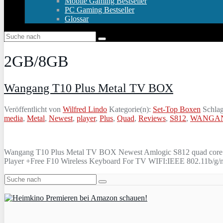
Mobile Gaming Bestseller
PC Gaming Bestseller
Glossar
2GB/8GB
Wangang T10 Plus Metal TV BOX
Veröffentlicht von
Wilfred Lindo
Kategorie(n):
Set-Top Boxen
Schlag
media
,
Metal
,
Newest
,
player
,
Plus
,
Quad
,
Reviews
,
S812
,
WANGA
Wangang T10 Plus Metal TV BOX Newest Amlogic S812 quad core 
Player +Free F10 Wireless Keyboard For TV WIFI:IEEE 802.11b/g/n