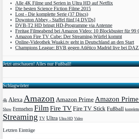
Alle 4K Filme und Serien in Ultra HD auf Netflix
Die besten Science Fiction Filme 2015
Lost - Die komplette Serie (37 Discs)
Downton Abbey - Staffel fünf [4 DVDs]
DVB-T2 HD bringt HD-Programme via Antenne
Freitag Filmeabend bei Amazon Video: 10 Blockbuster für 99 
Amazon Fire TV Cube: Der Streaming-Würfel kommt
Online-Videothek Wuaki.tv geht in Deutschland an den Start
Champions League: BVB gegen Atlético Madrid live bei DA
Jetzt anschauen! Alles nur Fußball!
Schlagwörter
Amazon
Amazon Prime 
Amazon Prime
Alexa
4k
Film
Fire TV
Fire TV Stick
Fußball
Fernsehen
Show
komplett
Streaming
Ultra
TV
Ultra HD
Video
Letzten Einträge