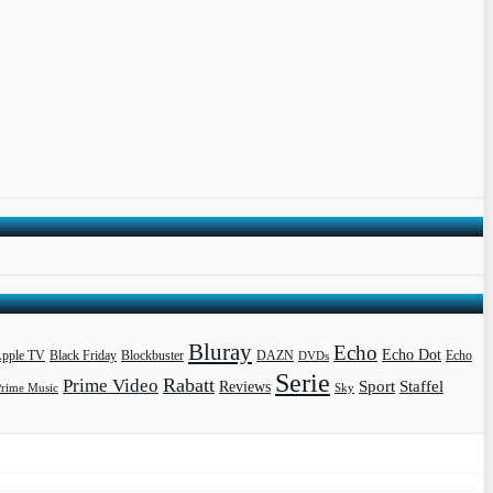
Bluray
Echo
Echo Dot
pple TV
Blockbuster
DAZN
Black Friday
DVDs
Echo
Serie
Rabatt
Prime Video
Sport
Staffel
Reviews
Prime Music
Sky