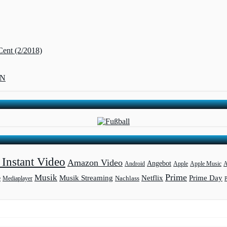
Cent (2/2018)
ZN
Instant Video
Amazon Video
Angebot
Apple
Apple Music
A
Android
Prime
Musik
Musik Streaming
Netflix
Prime Day
Mediaplayer
Nachlass
e