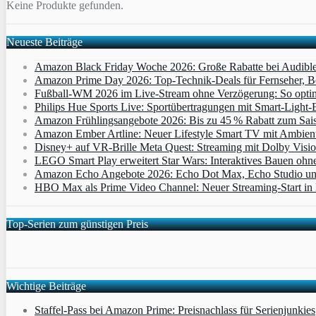
Keine Produkte gefunden.
Neueste Beiträge
Amazon Black Friday Woche 2026: Große Rabatte bei Audibl
Amazon Prime Day 2026: Top-Technik-Deals für Fernseher, 
Fußball-WM 2026 im Live-Stream ohne Verzögerung: So optimi
Philips Hue Sports Live: Sportübertragungen mit Smart‑Light‑E
Amazon Frühlingsangebote 2026: Bis zu 45 % Rabatt zum Saiso
Amazon Ember Artline: Neuer Lifestyle Smart TV mit Ambien
Disney+ auf VR-Brille Meta Quest: Streaming mit Dolby Visi
LEGO Smart Play erweitert Star Wars: Interaktives Bauen ohne 
Amazon Echo Angebote 2026: Echo Dot Max, Echo Studio und E
HBO Max als Prime Video Channel: Neuer Streaming‑Start in D
Top-Serien zum günstigen Preis
Wichtige Beiträge
Staffel-Pass bei Amazon Prime: Preisnachlass für Serienjunkies