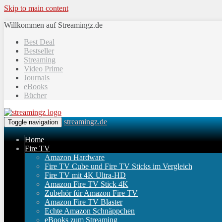
Skip to main content
Willkommen auf Streamingz.de
Best Deal
Bestseller
Streaming
Video Prime
Journals
eBooks
Bücher
streamingz.de
Toggle navigation
Home
Fire TV
Amazon Hardware
Fire TV Cube und Fire TV Sticks im Vergleich
Fire TV mit 4K Ultra-HD
Amazon Fire TV Stick 4K
Zubehör für Amazon Fire TV
Amazon Fire TV Blaster
Echte Amazon Schnäppchen
eBooks zum Streaming