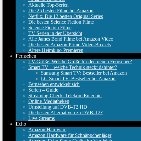
Aktuelle Top-Serien
Die 25 besten Filme bei Amazon
Netflix: Die 12 besten Original Series
Die besten Science Fiction Filme
Science Fiction Filme
TV Serien in der Übersicht
Alle James Bond Filme bei Amazon Video
Die besten Amazon Prime Video-Boxsets
Ältere Heimkino-Premieren
Fernsehen
TV-Größe: Welche Größe für den neuen Fernseher?
Smart-TV – welche Technik steckt dahinter?
Samsung Smart TV: Bestseller bei Amazon
LG Smart TV: Bestseller bei Amazon
Fernsehen entwickelt sich
Serien – Guide
Streaming Check: Telekom Entertain
Online-Mediatheken
Umstellung auf DVB-T2 HD
Die besten Alternativen zu DVB-T2?
Live-Streams
Echo
Amazon Hardware
Amazon-Hardware für Schnäppchenjäger
Amazon: Echo Show Geräte im Vergleich