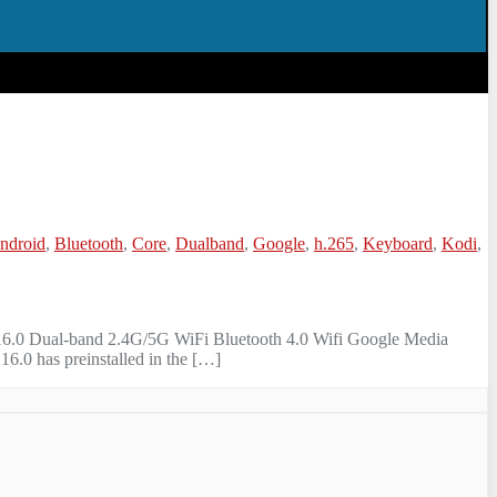
ndroid
,
Bluetooth
,
Core
,
Dualband
,
Google
,
h.265
,
Keyboard
,
Kodi
,
0 Dual-band 2.4G/5G WiFi Bluetooth 4.0 Wifi Google Media
0 has preinstalled in the […]