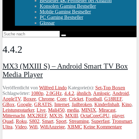
Bestseller 4K-Fernseher bei Amazon
Konsolen Gaming Bestseller
Mobile Gaming Bestseller
PC Gaming Bestseller
Glossar
4.4.2
MX3 (MXIII S) – Android Smart TV Box
Media Player
Veröffentlicht von
Wilfred Lindo
Kategorie(n):
Set-Top Boxen
Schlagwörter:
1080p
,
2.0GHz
,
4.4.2
,
ähnlich
,
Amlogic
,
Android
,
AppleTV
,
Boxee
,
Chrome
,
Core
,
Cricket
,
Football
,
G18REF
,
GBox
,
Google
,
GRATIS
,
Internet
,
Jailbroken
,
KinderInhalt
,
Kino
,
Leistungsstarker
,
Live
,
Mali450
,
media
,
MINIX
,
Miracast
,
Mitternacht
,
MX2REF
,
MX3S
,
MXIII
,
OctaCoreGPU
,
player
,
Quad
,
Roku
,
S802
,
Smart
,
Sport
,
Streaming
,
Superfast
,
Tronsmart
,
Ultra
,
Video
,
Wifi
,
WifiAnzeige
,
XBMC
Keine Kommentare