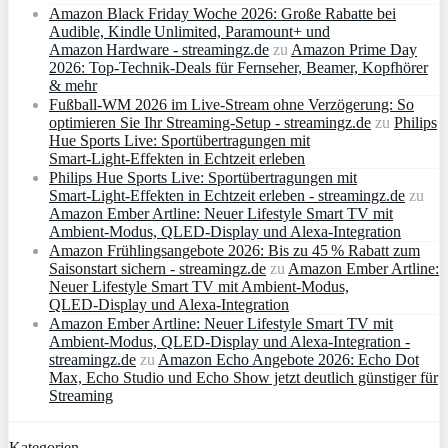
Amazon Black Friday Woche 2026: Große Rabatte bei
Audible, Kindle Unlimited, Paramount+ und
Amazon Hardware - streamingz.de
zu
Amazon Prime Day
2026: Top-Technik-Deals für Fernseher, Beamer, Kopfhörer
& mehr
Fußball-WM 2026 im Live-Stream ohne Verzögerung: So
optimieren Sie Ihr Streaming-Setup - streamingz.de
zu
Philips
Hue Sports Live: Sportübertragungen mit
Smart‑Light‑Effekten in Echtzeit erleben
Philips Hue Sports Live: Sportübertragungen mit
Smart‑Light‑Effekten in Echtzeit erleben - streamingz.de
zu
Amazon Ember Artline: Neuer Lifestyle Smart TV mit
Ambient‑Modus, QLED‑Display und Alexa‑Integration
Amazon Frühlingsangebote 2026: Bis zu 45 % Rabatt zum
Saisonstart sichern - streamingz.de
zu
Amazon Ember Artline:
Neuer Lifestyle Smart TV mit Ambient‑Modus,
QLED‑Display und Alexa‑Integration
Amazon Ember Artline: Neuer Lifestyle Smart TV mit
Ambient‑Modus, QLED‑Display und Alexa‑Integration -
streamingz.de
zu
Amazon Echo Angebote 2026: Echo Dot
Max, Echo Studio und Echo Show jetzt deutlich günstiger für
Streaming
Kategorien