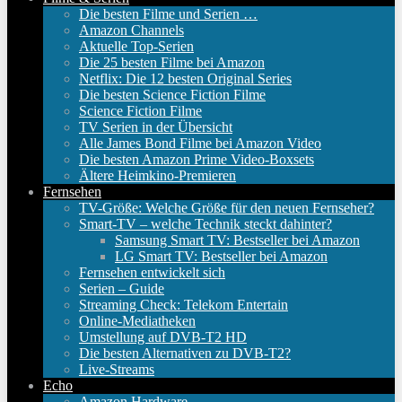
Die besten Filme und Serien …
Amazon Channels
Aktuelle Top-Serien
Die 25 besten Filme bei Amazon
Netflix: Die 12 besten Original Series
Die besten Science Fiction Filme
Science Fiction Filme
TV Serien in der Übersicht
Alle James Bond Filme bei Amazon Video
Die besten Amazon Prime Video-Boxsets
Ältere Heimkino-Premieren
Fernsehen
TV-Größe: Welche Größe für den neuen Fernseher?
Smart-TV – welche Technik steckt dahinter?
Samsung Smart TV: Bestseller bei Amazon
LG Smart TV: Bestseller bei Amazon
Fernsehen entwickelt sich
Serien – Guide
Streaming Check: Telekom Entertain
Online-Mediatheken
Umstellung auf DVB-T2 HD
Die besten Alternativen zu DVB-T2?
Live-Streams
Echo
Amazon Hardware