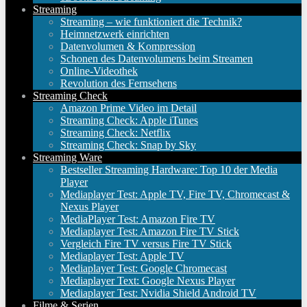
Streaming
Streaming – wie funktioniert die Technik?
Heimnetzwerk einrichten
Datenvolumen & Kompression
Schonen des Datenvolumens beim Streamen
Online-Videothek
Revolution des Fernsehens
Streaming Check
Amazon Prime Video im Detail
Streaming Check: Apple iTunes
Streaming Check: Netflix
Streaming Check: Snap by Sky
Streaming Ware
Bestseller Streaming Hardware: Top 10 der Media
Player
Mediaplayer Test: Apple TV, Fire TV, Chromecast &
Nexus Player
MediaPlayer Test: Amazon Fire TV
Mediaplayer Test: Amazon Fire TV Stick
Vergleich Fire TV versus Fire TV Stick
Mediaplayer Test: Apple TV
Mediaplayer Test: Google Chromecast
Mediaplayer Text: Google Nexus Player
Mediaplayer Test: Nvidia Shield Android TV
Filme & Serien