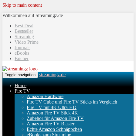
Skip to main content
Willkommen auf Streamingz.de
Best Deal
Bestseller
Streaming
Video Prime
Journals
eBooks
Bücher
streamingz.de
Toggle navigation
Home
Fire TV
Amazon Hardware
Fire TV Cube und Fire TV Sticks im Vergleich
Fire TV mit 4K Ultra-HD
Amazon Fire TV Stick 4K
Zubehör für Amazon Fire TV
Amazon Fire TV Blaster
Echte Amazon Schnäppchen
eBooks zum Streaming