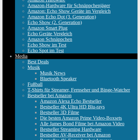
Amazon-Hardware für Schnäppchenjäger
Amazon: Echo Show Geräte im Vergleich
Amazon Echo Dot (3. Generation)
Echo Show (2. Generation)
Amazon Smart Plug
Echo Geräte Vergleich
Amazon Schnäppchen
Echo Show im Test
Echo Spot im Test
Media
Best Deals
Musik
Musik News
Bluetooth Speaker
Fußball
T-Shirts für Streamer, Fernseher und Binge-Watcher
Bestseller bei Amazon
Amazon Alexa Echo Bestseller
Bestseller 4K Ultra HD Blu-rays
Bestseller 3D Filme
Die besten Amazon Prime Video-Boxsets
Alle James Bond Filme bei Amazon Video
Bestseller Streaming Hardware
Bestseller AV-Receiver bei Amazon