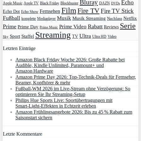
Bluray
Echo
Apple Music
Apple TV
Blockbuster
DAZN
Black Friday
DVDs
Film
Fire TV
Fire TV Stick
Fernsehen
Echo Dot
Echo Show
Fußball
Musik
Musik Streaming
Netflix
Mediaplayer
Nachlass
komplette
Serie
Prime
Rabatt
Prime Video
Prime Day
Reviews
Prime Music
Streaming
Ultra
Sport
Staffel
TV
Ultra HD
Video
Sky
Letzten Einträge
Amazon Black Friday Woche 2026: Große Rabatte bei
Audible, Kindle Unlimited, Paramount+ und
Amazon Hardware
Amazon Prime Day 2026: Top-Technik-Deals für Fernseher,
Beamer, Kopfhörer & mehr
Fußball-WM 2026 im Live-Stream ohne Verzögerung: So
optimieren Sie Ihr Streaming-Setup
Philips Hue Sports Live: Sportübertragungen mit
Smart‑Light‑Effekten in Echtzeit erleben
Amazon Frühlingsangebote 2026: Bis zu 45 % Rabatt zum
Saisonstart sichern
Letzte Kommentare