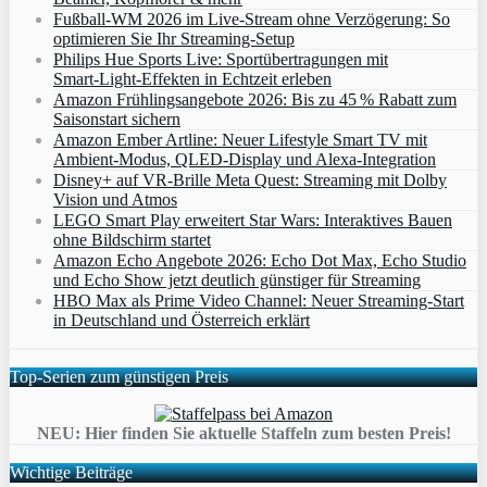
Fußball-WM 2026 im Live-Stream ohne Verzögerung: So
optimieren Sie Ihr Streaming-Setup
Philips Hue Sports Live: Sportübertragungen mit
Smart‑Light‑Effekten in Echtzeit erleben
Amazon Frühlingsangebote 2026: Bis zu 45 % Rabatt zum
Saisonstart sichern
Amazon Ember Artline: Neuer Lifestyle Smart TV mit
Ambient‑Modus, QLED‑Display und Alexa‑Integration
Disney+ auf VR-Brille Meta Quest: Streaming mit Dolby
Vision und Atmos
LEGO Smart Play erweitert Star Wars: Interaktives Bauen
ohne Bildschirm startet
Amazon Echo Angebote 2026: Echo Dot Max, Echo Studio
und Echo Show jetzt deutlich günstiger für Streaming
HBO Max als Prime Video Channel: Neuer Streaming‑Start
in Deutschland und Österreich erklärt
Top-Serien zum günstigen Preis
NEU: Hier finden Sie aktuelle Staffeln zum besten Preis!
Wichtige Beiträge