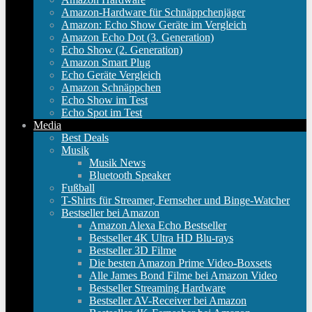
Amazon-Hardware für Schnäppchenjäger
Amazon: Echo Show Geräte im Vergleich
Amazon Echo Dot (3. Generation)
Echo Show (2. Generation)
Amazon Smart Plug
Echo Geräte Vergleich
Amazon Schnäppchen
Echo Show im Test
Echo Spot im Test
Media
Best Deals
Musik
Musik News
Bluetooth Speaker
Fußball
T-Shirts für Streamer, Fernseher und Binge-Watcher
Bestseller bei Amazon
Amazon Alexa Echo Bestseller
Bestseller 4K Ultra HD Blu-rays
Bestseller 3D Filme
Die besten Amazon Prime Video-Boxsets
Alle James Bond Filme bei Amazon Video
Bestseller Streaming Hardware
Bestseller AV-Receiver bei Amazon