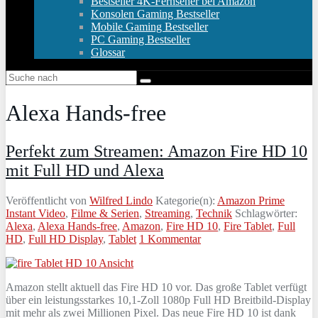
Bestseller 4K-Fernseher bei Amazon
Konsolen Gaming Bestseller
Mobile Gaming Bestseller
PC Gaming Bestseller
Glossar
Alexa Hands-free
Perfekt zum Streamen: Amazon Fire HD 10
mit Full HD und Alexa
Veröffentlicht von
Wilfred Lindo
Kategorie(n):
Amazon Prime
Instant Video
,
Filme & Serien
,
Streaming
,
Technik
Schlagwörter:
Alexa
,
Alexa Hands-free
,
Amazon
,
Fire HD 10
,
Fire Tablet
,
Full
HD
,
Full HD Display
,
Tablet
1 Kommentar
Amazon stellt aktuell das Fire HD 10 vor. Das große Tablet verfügt
über ein leistungsstarkes 10,1-Zoll 1080p Full HD Breitbild-Display
mit mehr als zwei Millionen Pixel. Das neue Fire HD 10 ist dank