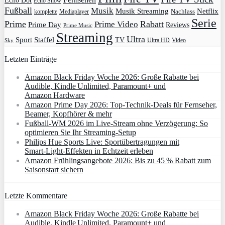
Echo Dot
Echo Show
Fußball
Musik
Musik Streaming
Netflix
Mediaplayer
Nachlass
komplette
Serie
Prime
Rabatt
Prime Video
Prime Day
Reviews
Prime Music
Streaming
Ultra
Sport
Staffel
TV
Ultra HD
Video
Sky
Letzten Einträge
Amazon Black Friday Woche 2026: Große Rabatte bei
Audible, Kindle Unlimited, Paramount+ und
Amazon Hardware
Amazon Prime Day 2026: Top-Technik-Deals für Fernseher,
Beamer, Kopfhörer & mehr
Fußball-WM 2026 im Live-Stream ohne Verzögerung: So
optimieren Sie Ihr Streaming-Setup
Philips Hue Sports Live: Sportübertragungen mit
Smart‑Light‑Effekten in Echtzeit erleben
Amazon Frühlingsangebote 2026: Bis zu 45 % Rabatt zum
Saisonstart sichern
Letzte Kommentare
Amazon Black Friday Woche 2026: Große Rabatte bei
Audible, Kindle Unlimited, Paramount+ und