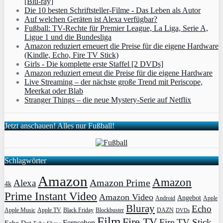
[Blu-ray]
Die 10 besten Schriftsteller-Filme - Das Leben als Autor
Auf welchen Geräten ist Alexa verfügbar?
Fußball: TV-Rechte für Premier League, La Liga, Serie A,
Ligue 1 und die Bundesliga
Amazon reduziert erneuert die Preise für die eigene Hardware
(Kindle, Echo, Fire TV Stick)
Girls - Die komplette erste Staffel [2 DVDs]
Amazon reduziert erneut die Preise für die eigene Hardware
Live Streaming – der nächste große Trend mit Periscope,
Meerkat oder Blab
Stranger Things – die neue Mystery-Serie auf Netflix
Jetzt anschauen! Alles nur Fußball!
Schlagwörter
Amazon
Amazon
Amazon Prime
Alexa
4k
Prime Instant Video
Amazon Video
Angebot
Apple
Android
Bluray
Echo
Apple Music
Apple TV
Blockbuster
DAZN
Black Friday
DVDs
Film
Fire TV
Fire TV Stick
Fernsehen