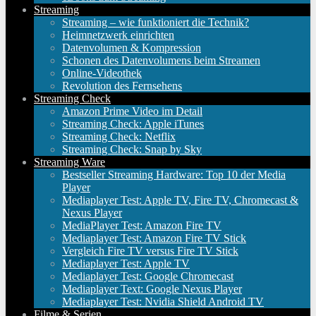
Streaming
Streaming – wie funktioniert die Technik?
Heimnetzwerk einrichten
Datenvolumen & Kompression
Schonen des Datenvolumens beim Streamen
Online-Videothek
Revolution des Fernsehens
Streaming Check
Amazon Prime Video im Detail
Streaming Check: Apple iTunes
Streaming Check: Netflix
Streaming Check: Snap by Sky
Streaming Ware
Bestseller Streaming Hardware: Top 10 der Media
Player
Mediaplayer Test: Apple TV, Fire TV, Chromecast &
Nexus Player
MediaPlayer Test: Amazon Fire TV
Mediaplayer Test: Amazon Fire TV Stick
Vergleich Fire TV versus Fire TV Stick
Mediaplayer Test: Apple TV
Mediaplayer Test: Google Chromecast
Mediaplayer Text: Google Nexus Player
Mediaplayer Test: Nvidia Shield Android TV
Filme & Serien