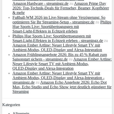
Amazon Hardware - streamingz.de
zu
Amazon Prime Day
2026: Top-Technik-Deals für Fernseher, Beamer, Kopfhörer
& mehr
Fußball-WM 2026 im Live-Stream ohne Verzögerung: So
optimieren Sie Ihr Streaming-Setup - streamingz.de
zu
Philips
Hue Sports Live: Sportübertragungen mit
Smart‑Light‑Effekten in Echtzeit erleben
Philips Hue Sports Live: Sportübertragungen mit
Smart‑Light‑Effekten in Echtzeit erleben - streamingz.de
zu
Amazon Ember Artline: Neuer Lifestyle Smart TV mit
Ambient‑Modus, QLED‑Display und Alexa‑Integration
Amazon Frühlingsangebote 2026: Bis zu 45 % Rabatt zum
Saisonstart sichern - streamingz.de
zu
Amazon Ember Artline:
Neuer Lifestyle Smart TV mit Ambient‑Modus,
QLED‑Display und Alexa‑Integration
Amazon Ember Artline: Neuer Lifestyle Smart TV mit
Ambient‑Modus, QLED‑Display und Alexa‑Integration -
streamingz.de
zu
Amazon Echo Angebote 2026: Echo Dot
Max, Echo Studio und Echo Show jetzt deutlich günstiger für
Streaming
Kategorien
Allgemein