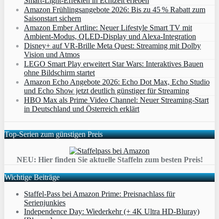
Smart‑Light‑Effekten in Echtzeit erleben
Amazon Frühlingsangebote 2026: Bis zu 45 % Rabatt zum
Saisonstart sichern
Amazon Ember Artline: Neuer Lifestyle Smart TV mit
Ambient‑Modus, QLED‑Display und Alexa‑Integration
Disney+ auf VR-Brille Meta Quest: Streaming mit Dolby
Vision und Atmos
LEGO Smart Play erweitert Star Wars: Interaktives Bauen
ohne Bildschirm startet
Amazon Echo Angebote 2026: Echo Dot Max, Echo Studio
und Echo Show jetzt deutlich günstiger für Streaming
HBO Max als Prime Video Channel: Neuer Streaming‑Start
in Deutschland und Österreich erklärt
Top-Serien zum günstigen Preis
NEU: Hier finden Sie aktuelle Staffeln zum besten Preis!
Wichtige Beiträge
Staffel-Pass bei Amazon Prime: Preisnachlass für
Serienjunkies
Independence Day: Wiederkehr (+ 4K Ultra HD-Bluray)