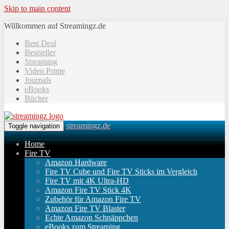
Skip to main content
Willkommen auf Streamingz.de
Best Deal
Bestseller
Streaming
Video Prime
Journals
eBooks
Bücher
streamingz.de
Toggle navigation
Home
Fire TV
Amazon Hardware
Fire TV Cube und Fire TV Sticks im Vergleich
Fire TV mit 4K Ultra-HD
Amazon Fire TV Stick 4K
Zubehör für Amazon Fire TV
Amazon Fire TV Blaster
Echte Amazon Schnäppchen
eBooks zum Streaming