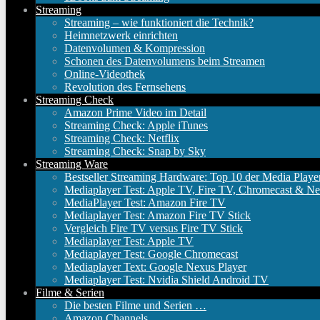
Streaming
Streaming – wie funktioniert die Technik?
Heimnetzwerk einrichten
Datenvolumen & Kompression
Schonen des Datenvolumens beim Streamen
Online-Videothek
Revolution des Fernsehens
Streaming Check
Amazon Prime Video im Detail
Streaming Check: Apple iTunes
Streaming Check: Netflix
Streaming Check: Snap by Sky
Streaming Ware
Bestseller Streaming Hardware: Top 10 der Media Playe
Mediaplayer Test: Apple TV, Fire TV, Chromecast & Ne
MediaPlayer Test: Amazon Fire TV
Mediaplayer Test: Amazon Fire TV Stick
Vergleich Fire TV versus Fire TV Stick
Mediaplayer Test: Apple TV
Mediaplayer Test: Google Chromecast
Mediaplayer Text: Google Nexus Player
Mediaplayer Test: Nvidia Shield Android TV
Filme & Serien
Die besten Filme und Serien …
Amazon Channels