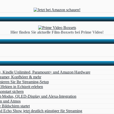
Hier finden Sie aktuelle Film-Boxsets bei Prime Video!
e, Kindle Unlimited, Paramount+ und Amazon Hardware
Beamer, Kopfhörer & mehr
eren Sie Ihr Streaming-Setup
ffekten in Echtzeit erleben
nstart sichern
t‑Modus, QLED‑Display und Alexa‑Integration
on und Atmos
Bildschirm startet
cho Show jetzt deutlich günstiger für Streaming