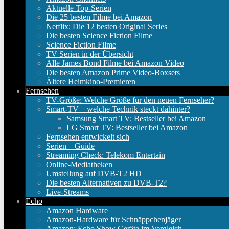
Aktuelle Top-Serien
Die 25 besten Filme bei Amazon
Netflix: Die 12 besten Original Series
Die besten Science Fiction Filme
Science Fiction Filme
TV Serien in der Übersicht
Alle James Bond Filme bei Amazon Video
Die besten Amazon Prime Video-Boxsets
Ältere Heimkino-Premieren
Fernsehen
TV-Größe: Welche Größe für den neuen Fernseher?
Smart-TV – welche Technik steckt dahinter?
Samsung Smart TV: Bestseller bei Amazon
LG Smart TV: Bestseller bei Amazon
Fernsehen entwickelt sich
Serien – Guide
Streaming Check: Telekom Entertain
Online-Mediatheken
Umstellung auf DVB-T2 HD
Die besten Alternativen zu DVB-T2?
Live-Streams
Echo
Amazon Hardware
Amazon-Hardware für Schnäppchenjäger
Amazon: Echo Show Geräte im Vergleich