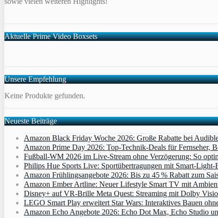
sowie vielen weiteren Highlights!
Aktuelle Prime Video Boxsets
Unsere Empfehlung
Keine Produkte gefunden.
Neueste Beiträge
Amazon Black Friday Woche 2026: Große Rabatte bei Audibl
Amazon Prime Day 2026: Top-Technik-Deals für Fernseher, 
Fußball-WM 2026 im Live-Stream ohne Verzögerung: So optimi
Philips Hue Sports Live: Sportübertragungen mit Smart‑Light‑E
Amazon Frühlingsangebote 2026: Bis zu 45 % Rabatt zum Saiso
Amazon Ember Artline: Neuer Lifestyle Smart TV mit Ambien
Disney+ auf VR-Brille Meta Quest: Streaming mit Dolby Visi
LEGO Smart Play erweitert Star Wars: Interaktives Bauen ohne 
Amazon Echo Angebote 2026: Echo Dot Max, Echo Studio und E