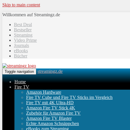
Skip to main content
Willkommen auf Streamingz.de
Best Deal
Bestseller
Streaming
Video Prime
Journals
eBooks
Bücher
streamingz.de
Toggle navigation
Home
Fire TV
Amazon Hardware
Fire TV Cube und Fire TV Sticks im Vergleich
Fire TV mit 4K Ultra-HD
Amazon Fire TV Stick 4K
Zubehör für Amazon Fire TV
Amazon Fire TV Blaster
Echte Amazon Schnäppchen
eBooks zum Streaming