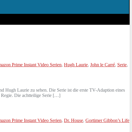
azon Prime Instant Video Serien
,
Hugh Laurie
,
John le Carré
,
Serie
,
d Hugh Laurie zu sehen. Die Serie ist die erste TV-Adaption eines
Regie. Die achtteilige Serie […]
azon Prime Instant Video Serien
,
Dr. House
,
Gortimer Gibbon’s Life