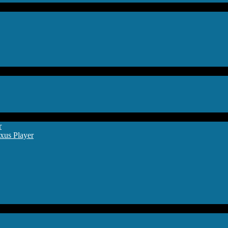
r
xus Player