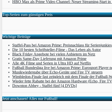
HBO Max als Prime Video Channel: Neuer Streaming‑Start in D
Top-Serien zum günstigen Preis
Wichtige Beiträge
Staffel-Pass bei Amazon Prime: Preisnachlass für Serienjunkies
Die 10 besten Schriftsteller-Filme - Das Leben als Autor
Black Friday Angebote bei vielen Anbietern im Netz
Gratis Same-Day Lieferung mit Amazon Prime
Alle 4K Filme und Serien in Ultra HD auf Netflix
Fußball Bundesliga live bei Amazon Prime: Eurosport Player
Musikwiedergabe über Echo-Geräte und Fire TV steuern
Wimbledon-Finale fast zeitgleich mit dem Finale der Fußball
Wieder fette Rabatte bei der Amazon Hardware (Echo, Fire T
Downton Abbey - Staffel fünf [4 DVDs]
Jetzt anschauen! Alles nur Fußball!