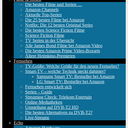
Die besten Filme und Serien …
Amazon Channels
Aktuelle Top-Serien
Die 25 besten Filme bei Amazon
Netflix: Die 12 besten Original Series
Die besten Science Fiction Filme
Science Fiction Filme
TV Serien in der Übersicht
Alle James Bond Filme bei Amazon Video
Die besten Amazon Prime Video-Boxsets
Ältere Heimkino-Premieren
Fernsehen
TV-Größe: Welche Größe für den neuen Fernseher?
Smart-TV – welche Technik steckt dahinter?
Samsung Smart TV: Bestseller bei Amazon
LG Smart TV: Bestseller bei Amazon
Fernsehen entwickelt sich
Serien – Guide
Streaming Check: Telekom Entertain
Online-Mediatheken
Umstellung auf DVB-T2 HD
Die besten Alternativen zu DVB-T2?
Live-Streams
Echo
Amazon Hardware