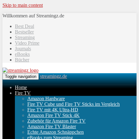
Skip to main content
Willkommen auf Streamingz.de
Best Deal
Bestseller
Streaming
Video Prime
Journals
eBooks
Bücher
streamingz.de
Toggle navigation
Home
Fire TV
Amazon Hardware
Fire TV Cube und Fire TV Sticks im Vergleich
Fire TV mit 4K Ultra-HD
Amazon Fire TV Stick 4K
Zubehör für Amazon Fire TV
Amazon Fire TV Blaster
Echte Amazon Schnäppchen
eBooks zum Streaming