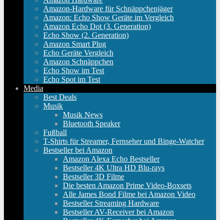
Amazon-Hardware für Schnäppchenjäger
Amazon: Echo Show Geräte im Vergleich
Amazon Echo Dot (3. Generation)
Echo Show (2. Generation)
Amazon Smart Plug
Echo Geräte Vergleich
Amazon Schnäppchen
Echo Show im Test
Echo Spot im Test
Media
Best Deals
Musik
Musik News
Bluetooth Speaker
Fußball
T-Shirts für Streamer, Fernseher und Binge-Watcher
Bestseller bei Amazon
Amazon Alexa Echo Bestseller
Bestseller 4K Ultra HD Blu-rays
Bestseller 3D Filme
Die besten Amazon Prime Video-Boxsets
Alle James Bond Filme bei Amazon Video
Bestseller Streaming Hardware
Bestseller AV-Receiver bei Amazon