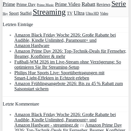
Serie
Prime
Rabatt
Prime Video
Prime Day
Reviews
Prime Music
Streaming
Ultra
Sport
Staffel
TV
Ultra HD
Video
Sky
Letzten Einträge
Amazon Black Friday Woche 2026: Große Rabatte bei
Audible, Kindle Unlimited, Paramount+ und
Amazon Hardware
Amazon Prime Day 2026: Top-Technik-Deals für Fernseher,
Beamer, Kopfhörer & mehr
Fußball-WM 2026 im Live-Stream ohne Verzögerung: So
optimieren Sie Ihr Streaming-Setup
Philips Hue Sports Live: Sportübertragungen mit
Smart‑Light‑Effekten in Echtzeit erleben
Amazon Frühlingsangebote 2026: Bis zu 45 % Rabatt zum
Saisonstart sichern
Letzte Kommentare
Amazon Black Friday Woche 2026: Große Rabatte bei
Audible, Kindle Unlimited, Paramount+ und
Amazon Hardware - streamingz.de
zu
Amazon Prime Day
2026: Top-Technik-Deals für Fernseher, Beamer, Kopfhörer