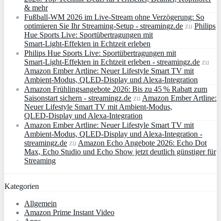
& mehr
Fußball-WM 2026 im Live-Stream ohne Verzögerung: So
optimieren Sie Ihr Streaming-Setup - streamingz.de
zu
Philips
Hue Sports Live: Sportübertragungen mit
Smart‑Light‑Effekten in Echtzeit erleben
Philips Hue Sports Live: Sportübertragungen mit
Smart‑Light‑Effekten in Echtzeit erleben - streamingz.de
zu
Amazon Ember Artline: Neuer Lifestyle Smart TV mit
Ambient‑Modus, QLED‑Display und Alexa‑Integration
Amazon Frühlingsangebote 2026: Bis zu 45 % Rabatt zum
Saisonstart sichern - streamingz.de
zu
Amazon Ember Artline:
Neuer Lifestyle Smart TV mit Ambient‑Modus,
QLED‑Display und Alexa‑Integration
Amazon Ember Artline: Neuer Lifestyle Smart TV mit
Ambient‑Modus, QLED‑Display und Alexa‑Integration -
streamingz.de
zu
Amazon Echo Angebote 2026: Echo Dot
Max, Echo Studio und Echo Show jetzt deutlich günstiger für
Streaming
Kategorien
Allgemein
Amazon Prime Instant Video