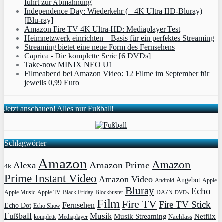
führt zur Abmahnung
Independence Day: Wiederkehr (+ 4K Ultra HD-Bluray)
[Blu-ray]
Amazon Fire TV 4K Ultra-HD: Mediaplayer Test
Heimnetzwerk einrichten – Basis für ein perfektes Streaming
Streaming bietet eine neue Form des Fernsehens
Caprica - Die komplette Serie [6 DVDs]
Take-now MINIX NEO U1
Filmeabend bei Amazon Video: 12 Filme im September für
jeweils 0,99 Euro
Jetzt anschauen! Alles nur Fußball!
Schlagwörter
Amazon
Amazon
Amazon Prime
Alexa
4k
Prime Instant Video
Amazon Video
Angebot
Apple
Android
Bluray
Echo
Apple Music
Apple TV
Blockbuster
DAZN
Black Friday
DVDs
Film
Fire TV
Fire TV Stick
Fernsehen
Echo Dot
Echo Show
Fußball
Musik
Musik Streaming
Netflix
Mediaplayer
Nachlass
komplette