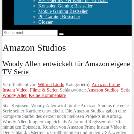
Bestseller 4K-Fernseher bei Amazon
Konsolen Gaming Bestseller
Mobile Gaming Bestseller
PC Gaming Bestseller
Glossar
Amazon Studios
Woody Allen entwickelt für Amazon eigene
TV Serie
Veröffentlicht von
Wilfred Lindo
Kategorie(n):
Amazon Prime
Instant Video
,
Filme & Serien
Schlagwörter:
Amazon Studios
,
Serie
,
Woody Allen
Keine Kommentare
Star-Regisseur Woody Allen wird für die Amazon Studios die erste
Serie seiner Karriere entwickeln. Die Amazon Studios gaben eine
komplette Staffel des derzeit noch titellosen Projekts in Auftrag.
Woody Allen fungiert zugleich als Autor und Regisseur der 30-
minütigen Episoden. Kunden von Amazon Prime Instant Video in
Deutschland, Österreich, Großbritannien und in den USA werden