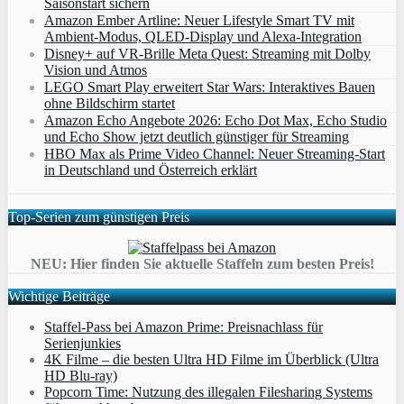
Saisonstart sichern
Amazon Ember Artline: Neuer Lifestyle Smart TV mit
Ambient‑Modus, QLED‑Display und Alexa‑Integration
Disney+ auf VR-Brille Meta Quest: Streaming mit Dolby
Vision und Atmos
LEGO Smart Play erweitert Star Wars: Interaktives Bauen
ohne Bildschirm startet
Amazon Echo Angebote 2026: Echo Dot Max, Echo Studio
und Echo Show jetzt deutlich günstiger für Streaming
HBO Max als Prime Video Channel: Neuer Streaming‑Start
in Deutschland und Österreich erklärt
Top-Serien zum günstigen Preis
NEU: Hier finden Sie aktuelle Staffeln zum besten Preis!
Wichtige Beiträge
Staffel-Pass bei Amazon Prime: Preisnachlass für
Serienjunkies
4K Filme – die besten Ultra HD Filme im Überblick (Ultra
HD Blu-ray)
Popcorn Time: Nutzung des illegalen Filesharing Systems