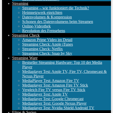
Streaming
Streaming – wie funktioniert die Technik?
Heimnetzwerk einrichten
Datenvolumen & Kompression
Schonen des Datenvolumens beim Streamen
Online-Videothek
Revolution des Fernsehens
Streaming Check
Amazon Prime Video im Detail
Streaming Check: Apple iTunes
Streaming Check: Netflix
Streaming Check: Snap by Sky
Streaming Ware
Bestseller Streaming Hardware: Top 10 der Media
Player
Mediaplayer Test: Apple TV, Fire TV, Chromecast &
Nexus Player
MediaPlayer Test: Amazon Fire TV
Mediaplayer Test: Amazon Fire TV Stick
Vergleich Fire TV versus Fire TV Stick
Mediaplayer Test: Apple TV
Mediaplayer Test: Google Chromecast
Mediaplayer Text: Google Nexus Player
Mediaplayer Test: Nvidia Shield Android TV
Filme & Serien