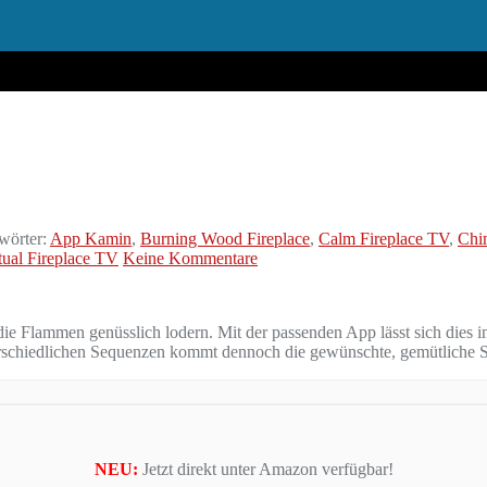
wörter:
App Kamin
,
Burning Wood Fireplace
,
Calm Fireplace TV
,
Chi
tual Fireplace TV
Keine Kommentare
ie Flammen genüsslich lodern. Mit der passenden App lässt sich dies 
erschiedlichen Sequenzen kommt dennoch die gewünschte, gemütliche 
NEU:
Jetzt direkt unter Amazon verfügbar!