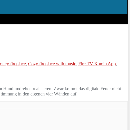
mney fireplace
,
Cozy fireplace with music
,
Fire TV Kamin App
,
im Handumdrehen realisieren. Zwar kommt das digitale Feuer nicht
Stimmung in den eigenen vier Wänden auf.