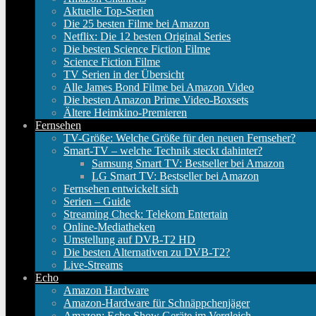
Aktuelle Top-Serien
Die 25 besten Filme bei Amazon
Netflix: Die 12 besten Original Series
Die besten Science Fiction Filme
Science Fiction Filme
TV Serien in der Übersicht
Alle James Bond Filme bei Amazon Video
Die besten Amazon Prime Video-Boxsets
Ältere Heimkino-Premieren
Fernsehen
TV-Größe: Welche Größe für den neuen Fernseher?
Smart-TV – welche Technik steckt dahinter?
Samsung Smart TV: Bestseller bei Amazon
LG Smart TV: Bestseller bei Amazon
Fernsehen entwickelt sich
Serien – Guide
Streaming Check: Telekom Entertain
Online-Mediatheken
Umstellung auf DVB-T2 HD
Die besten Alternativen zu DVB-T2?
Live-Streams
Echo
Amazon Hardware
Amazon-Hardware für Schnäppchenjäger
Amazon: Echo Show Geräte im Vergleich