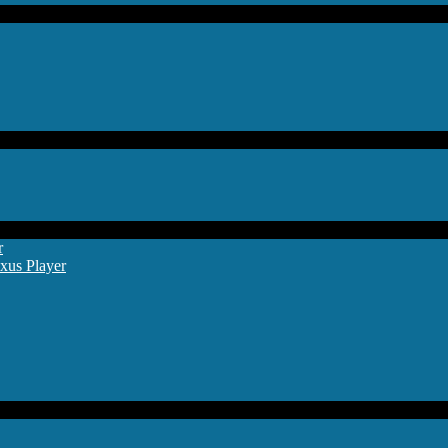
r
xus Player