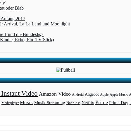
ray]
kat oder Blab
t Anfang 2017
r Arrival, La La Land und Moonlight
ue 1 und die Bundesliga
(Kindle, Echo, Fire TV Stick)
Instant Video
Amazon Video
Angebot
Apple
Apple Music
A
Android
Prime
Musik
Musik Streaming
Netflix
Prime Day
Mediaplayer
Nachlass
e