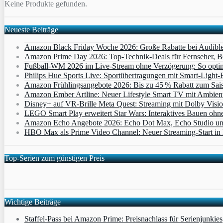
Keine Produkte gefunden.
Neueste Beiträge
Amazon Black Friday Woche 2026: Große Rabatte bei Audibl
Amazon Prime Day 2026: Top-Technik-Deals für Fernseher, 
Fußball-WM 2026 im Live-Stream ohne Verzögerung: So optimi
Philips Hue Sports Live: Sportübertragungen mit Smart‑Light‑E
Amazon Frühlingsangebote 2026: Bis zu 45 % Rabatt zum Saiso
Amazon Ember Artline: Neuer Lifestyle Smart TV mit Ambien
Disney+ auf VR-Brille Meta Quest: Streaming mit Dolby Visi
LEGO Smart Play erweitert Star Wars: Interaktives Bauen ohne 
Amazon Echo Angebote 2026: Echo Dot Max, Echo Studio und E
HBO Max als Prime Video Channel: Neuer Streaming‑Start in D
Top-Serien zum günstigen Preis
Wichtige Beiträge
Staffel-Pass bei Amazon Prime: Preisnachlass für Serienjunkies