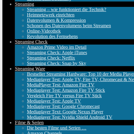
Streaming
Streaming – wie funktioniert die Technik?
Heimnetzwerk einrichten
Datenvolumen & Kompression
Schonen des Datenvolumens beim Streamen
Online-Videothek
Revolution des Fernsehens
Streaming Check
Amazon Prime Video im Detail
Streaming Check: Apple iTunes
Streaming Check: Netflix
Streaming Check: Snap by Sky
Streaming Ware
Bestseller Streaming Hardware: Top 10 der Media Playe
Mediaplayer Test: Apple TV, Fire TV, Chromecast & Ne
MediaPlayer Test: Amazon Fire TV
Mediaplayer Test: Amazon Fire TV Stick
Vergleich Fire TV versus Fire TV Stick
Mediaplayer Test: Apple TV
Mediaplayer Test: Google Chromecast
Mediaplayer Text: Google Nexus Player
Mediaplayer Test: Nvidia Shield Android TV
Filme & Serien
Die besten Filme und Serien …
Amazon Channels