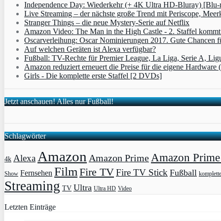
Independence Day: Wiederkehr (+ 4K Ultra HD-Bluray) [Blu-
Live Streaming – der nächste große Trend mit Periscope, Meer
Stranger Things – die neue Mystery-Serie auf Netflix
Amazon Video: The Man in the High Castle - 2. Staffel komm
Oscarverleihung: Oscar Nominierungen 2017. Gute Chancen fü
Auf welchen Geräten ist Alexa verfügbar?
Fußball: TV-Rechte für Premier League, La Liga, Serie A, Lig
Amazon reduziert erneuert die Preise für die eigene Hardware 
Girls - Die komplette erste Staffel [2 DVDs]
Jetzt anschauen! Alles nur Fußball!
Schlagwörter
Amazon
Amazon Prime 
Amazon Prime
Alexa
4k
Film
Fire TV
Fire TV Stick
Fußball
Fernsehen
Show
komplett
Streaming
Ultra
TV
Ultra HD
Video
Letzten Einträge