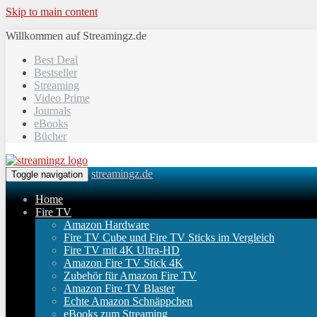
Skip to main content
Willkommen auf Streamingz.de
Best Deal
Bestseller
Streaming
Video Prime
Journals
eBooks
Bücher
streamingz.de
Toggle navigation
Home
Fire TV
Amazon Hardware
Fire TV Cube und Fire TV Sticks im Vergleich
Fire TV mit 4K Ultra-HD
Amazon Fire TV Stick 4K
Zubehör für Amazon Fire TV
Amazon Fire TV Blaster
Echte Amazon Schnäppchen
eBooks zum Streaming