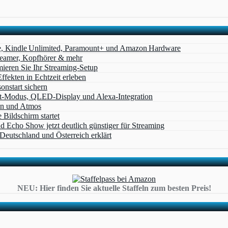
e, Kindle Unlimited, Paramount+ und Amazon Hardware
Beamer, Kopfhörer & mehr
eren Sie Ihr Streaming-Setup
ffekten in Echtzeit erleben
nstart sichern
t‑Modus, QLED‑Display und Alexa‑Integration
on und Atmos
Bildschirm startet
cho Show jetzt deutlich günstiger für Streaming
eutschland und Österreich erklärt
NEU: Hier finden Sie aktuelle Staffeln zum besten Preis!