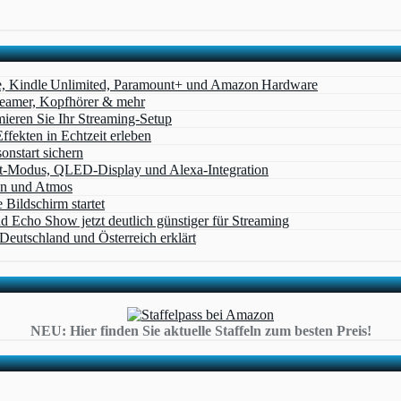
e, Kindle Unlimited, Paramount+ und Amazon Hardware
Beamer, Kopfhörer & mehr
eren Sie Ihr Streaming-Setup
ffekten in Echtzeit erleben
nstart sichern
t‑Modus, QLED‑Display und Alexa‑Integration
on und Atmos
Bildschirm startet
cho Show jetzt deutlich günstiger für Streaming
eutschland und Österreich erklärt
NEU: Hier finden Sie aktuelle Staffeln zum besten Preis!