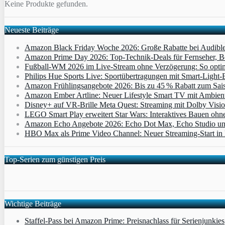
Keine Produkte gefunden.
Neueste Beiträge
Amazon Black Friday Woche 2026: Große Rabatte bei Audibl
Amazon Prime Day 2026: Top-Technik-Deals für Fernseher, 
Fußball-WM 2026 im Live-Stream ohne Verzögerung: So optimi
Philips Hue Sports Live: Sportübertragungen mit Smart‑Light‑E
Amazon Frühlingsangebote 2026: Bis zu 45 % Rabatt zum Saiso
Amazon Ember Artline: Neuer Lifestyle Smart TV mit Ambien
Disney+ auf VR-Brille Meta Quest: Streaming mit Dolby Visi
LEGO Smart Play erweitert Star Wars: Interaktives Bauen ohne 
Amazon Echo Angebote 2026: Echo Dot Max, Echo Studio und E
HBO Max als Prime Video Channel: Neuer Streaming‑Start in D
Top-Serien zum günstigen Preis
Wichtige Beiträge
Staffel-Pass bei Amazon Prime: Preisnachlass für Serienjunkies