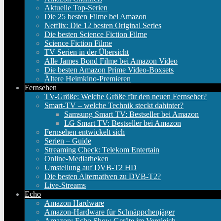
Aktuelle Top-Serien
Die 25 besten Filme bei Amazon
Netflix: Die 12 besten Original Series
Die besten Science Fiction Filme
Science Fiction Filme
TV Serien in der Übersicht
Alle James Bond Filme bei Amazon Video
Die besten Amazon Prime Video-Boxsets
Ältere Heimkino-Premieren
Fernsehen
TV-Größe: Welche Größe für den neuen Fernseher?
Smart-TV – welche Technik steckt dahinter?
Samsung Smart TV: Bestseller bei Amazon
LG Smart TV: Bestseller bei Amazon
Fernsehen entwickelt sich
Serien – Guide
Streaming Check: Telekom Entertain
Online-Mediatheken
Umstellung auf DVB-T2 HD
Die besten Alternativen zu DVB-T2?
Live-Streams
Echo
Amazon Hardware
Amazon-Hardware für Schnäppchenjäger
Amazon: Echo Show Geräte im Vergleich