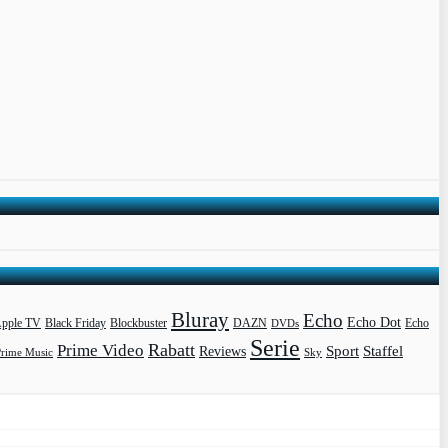
Bluray
Echo
Echo Dot
pple TV
Blockbuster
DAZN
Black Friday
DVDs
Echo
Serie
Rabatt
Prime Video
Sport
Staffel
Reviews
Prime Music
Sky