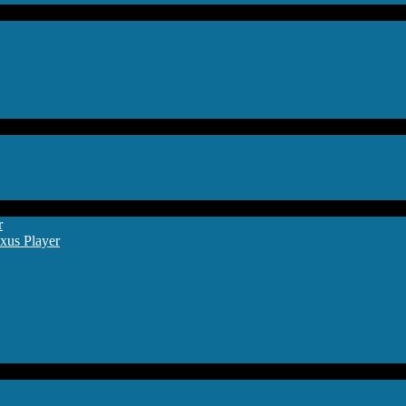
r
xus Player