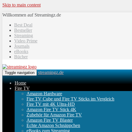
Skip to main content
Willkommen auf Streamingz.de
Best Deal
Bestseller
Streaming
Video Prime
Journals
eBooks
Bücher
streamingz.de
Toggle navigation
Home
Fire TV
Amazon Hardware
Fire TV Cube und Fire TV Sticks im Vergleich
Fire TV mit 4K Ultra-HD
Amazon Fire TV Stick 4K
Zubehör für Amazon Fire TV
Amazon Fire TV Blaster
Echte Amazon Schnäppchen
eBooks zum Streaming