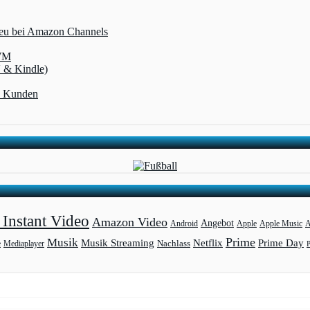
 neu bei Amazon Channels
-WM
V & Kindle)
me Kunden
Instant Video
Amazon Video
Angebot
Apple
Apple Music
A
Android
Prime
Musik
Musik Streaming
Netflix
Prime Day
Mediaplayer
Nachlass
e