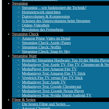
Streaming
Streaming – wie funktioniert die Technik?
Heimnetzwerk einrichten
Datenvolumen & Kompression
Schonen des Datenvolumens beim Streamen
Online-Videothek
Revolution des Fernsehens
Streaming Check
Amazon Prime Video im Detail
Streaming Check: Apple iTunes
Streaming Check: Netflix
Streaming Check: Snap by Sky
Streaming Ware
Bestseller Streaming Hardware: Top 10 der Media Playe
Mediaplayer Test: Apple TV, Fire TV, Chromecast & Ne
MediaPlayer Test: Amazon Fire TV
Mediaplayer Test: Amazon Fire TV Stick
Vergleich Fire TV versus Fire TV Stick
Mediaplayer Test: Apple TV
Mediaplayer Test: Google Chromecast
Mediaplayer Text: Google Nexus Player
Mediaplayer Test: Nvidia Shield Android TV
Filme & Serien
Die besten Filme und Serien …
Amazon Channels