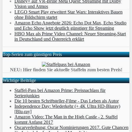
Disney+ auf VR-Brille Meta Quest: Streaming mit Dolby
Vision und Atmos
LEGO Smart Play erweitert Star Wars: Interaktives Bauen
ohne Bildschirm startet
Amazon Echo Angebote 2026: Echo Dot Max, Echo Studio
und Echo Show jetzt deutlich günstiger für Streaming
HBO Max als Prime Video Channel: Neuer Streaming‑Start
in Deutschland und Österreich erklärt
Top-Serien zum günstigen Preis
NEU: Hier finden Sie aktuelle Staffeln zum besten Preis!
Wichtige Beiträge
Staffel-Pass bei Amazon Prime: Preisnachlass für
Serienjunkies
Die 10 besten Schriftsteller-Filme - Das Leben als Autor
Independence Day: Wiederkehr (+ 4K Ultra HD-Bluray)
[Blu-ray]
Amazon Video: The Man in the High Castle - 2. Staffel
kommt Anfang 2017
Oscarverleihung: Oscar Nominierungen 2017. Gute Chancen