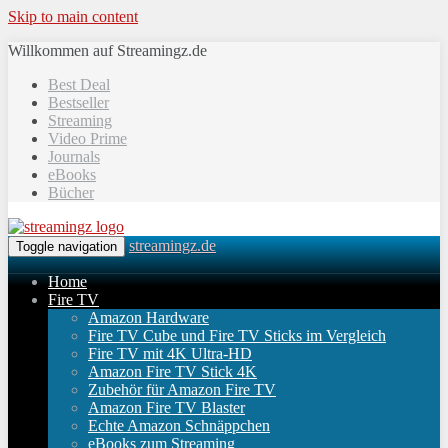
Skip to main content
Willkommen auf Streamingz.de
Best Deal
Bestseller
Streaming
Video Prime
Journals
eBooks
Bücher
streamingz.de
Toggle navigation
Home
Fire TV
Amazon Hardware
Fire TV Cube und Fire TV Sticks im Vergleich
Fire TV mit 4K Ultra-HD
Amazon Fire TV Stick 4K
Zubehör für Amazon Fire TV
Amazon Fire TV Blaster
Echte Amazon Schnäppchen
eBooks zum Streaming