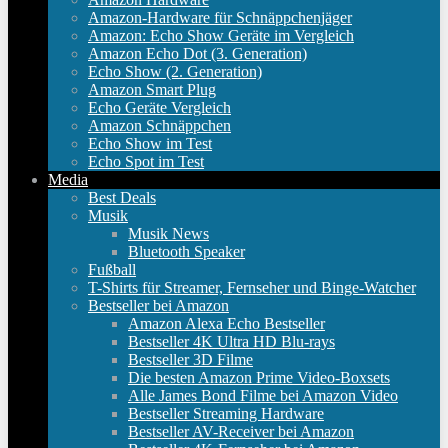
Amazon-Hardware für Schnäppchenjäger
Amazon: Echo Show Geräte im Vergleich
Amazon Echo Dot (3. Generation)
Echo Show (2. Generation)
Amazon Smart Plug
Echo Geräte Vergleich
Amazon Schnäppchen
Echo Show im Test
Echo Spot im Test
Media
Best Deals
Musik
Musik News
Bluetooth Speaker
Fußball
T-Shirts für Streamer, Fernseher und Binge-Watcher
Bestseller bei Amazon
Amazon Alexa Echo Bestseller
Bestseller 4K Ultra HD Blu-rays
Bestseller 3D Filme
Die besten Amazon Prime Video-Boxsets
Alle James Bond Filme bei Amazon Video
Bestseller Streaming Hardware
Bestseller AV-Receiver bei Amazon