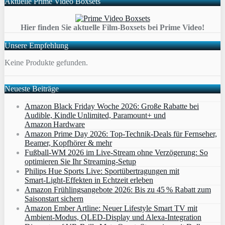
Aktuelle Prime Video Boxsets
Hier finden Sie aktuelle Film-Boxsets bei Prime Video!
Unsere Empfehlung
Keine Produkte gefunden.
Neueste Beiträge
Amazon Black Friday Woche 2026: Große Rabatte bei
Audible, Kindle Unlimited, Paramount+ und
Amazon Hardware
Amazon Prime Day 2026: Top-Technik-Deals für Fernseher,
Beamer, Kopfhörer & mehr
Fußball-WM 2026 im Live-Stream ohne Verzögerung: So
optimieren Sie Ihr Streaming-Setup
Philips Hue Sports Live: Sportübertragungen mit
Smart‑Light‑Effekten in Echtzeit erleben
Amazon Frühlingsangebote 2026: Bis zu 45 % Rabatt zum
Saisonstart sichern
Amazon Ember Artline: Neuer Lifestyle Smart TV mit
Ambient‑Modus, QLED‑Display und Alexa‑Integration