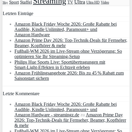
Streaming
Ultra
Sport
Staffel
TV
Ultra HD
Video
Sky
Letzten Einträge
Amazon Black Friday Woche 2026: Große Rabatte bei
Audible, Kindle Unlimited, Paramount+ und
Amazon Hardware
Amazon Prime Day 2026: Top-Technik-Deals für Fernseher,
Beamer, Kopfhörer & mehr
Fußball-WM 2026 im Live-Stream ohne Verzögerung: So
optimieren Sie Ihr Streaming-Setup
Philips Hue Sports Live: Sportübertragungen mit
Smart‑Light‑Effekten in Echtzeit erleben
Amazon Frühlingsangebote 2026: Bis zu 45 % Rabatt zum
Saisonstart sichern
Letzte Kommentare
Amazon Black Friday Woche 2026: Große Rabatte bei
Audible, Kindle Unlimited, Paramount+ und
Amazon Hardware - streamingz.de
zu
Amazon Prime Day
2026: Top-Technik-Deals für Fernseher, Beamer, Kopfhörer
& mehr
Fußball-WM 2026 im Live-Stream ohne Verzögerung: So