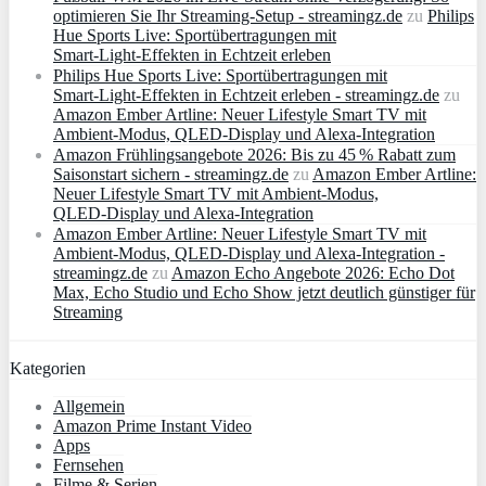
optimieren Sie Ihr Streaming-Setup - streamingz.de
zu
Philips
Hue Sports Live: Sportübertragungen mit
Smart‑Light‑Effekten in Echtzeit erleben
Philips Hue Sports Live: Sportübertragungen mit
Smart‑Light‑Effekten in Echtzeit erleben - streamingz.de
zu
Amazon Ember Artline: Neuer Lifestyle Smart TV mit
Ambient‑Modus, QLED‑Display und Alexa‑Integration
Amazon Frühlingsangebote 2026: Bis zu 45 % Rabatt zum
Saisonstart sichern - streamingz.de
zu
Amazon Ember Artline:
Neuer Lifestyle Smart TV mit Ambient‑Modus,
QLED‑Display und Alexa‑Integration
Amazon Ember Artline: Neuer Lifestyle Smart TV mit
Ambient‑Modus, QLED‑Display und Alexa‑Integration -
streamingz.de
zu
Amazon Echo Angebote 2026: Echo Dot
Max, Echo Studio und Echo Show jetzt deutlich günstiger für
Streaming
Kategorien
Allgemein
Amazon Prime Instant Video
Apps
Fernsehen
Filme & Serien