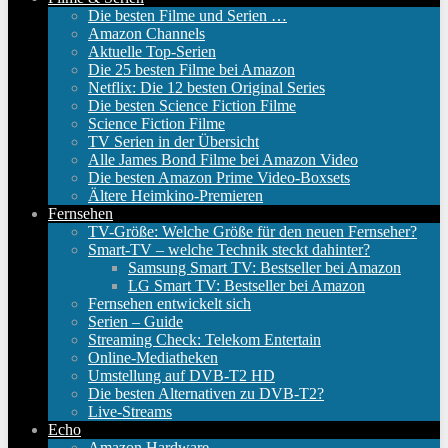
Die besten Filme und Serien …
Amazon Channels
Aktuelle Top-Serien
Die 25 besten Filme bei Amazon
Netflix: Die 12 besten Original Series
Die besten Science Fiction Filme
Science Fiction Filme
TV Serien in der Übersicht
Alle James Bond Filme bei Amazon Video
Die besten Amazon Prime Video-Boxsets
Ältere Heimkino-Premieren
Fernsehen
TV-Größe: Welche Größe für den neuen Fernseher?
Smart-TV – welche Technik steckt dahinter?
Samsung Smart TV: Bestseller bei Amazon
LG Smart TV: Bestseller bei Amazon
Fernsehen entwickelt sich
Serien – Guide
Streaming Check: Telekom Entertain
Online-Mediatheken
Umstellung auf DVB-T2 HD
Die besten Alternativen zu DVB-T2?
Live-Streams
Echo
Amazon Hardware