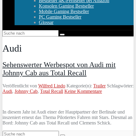
Bestseller 4K-Fernseher bei Amazon
Konsolen Gaming Bestseller
Mobile Gaming Bestseller
PC Gaming Bestseller
Glossar
Audi
Sehenswerter Werbespot von Audi mit
Johnny Cab aus Total Recall
Veröffentlicht von
Wilfred Lindo
Kategorie(n):
Trailer
Schlagwörter:
Audi
,
Johnny Cab
,
Total Recall
Keine Kommentare
In diesem Jahr ist Audi einer der Hauptpartner der Berlinale und
inszeniert erneut das Thema Pilotiertes Fahren mit Stars. Diesmal an
Bord: Johnny Cab aus Total Recall und Clemens Schick.