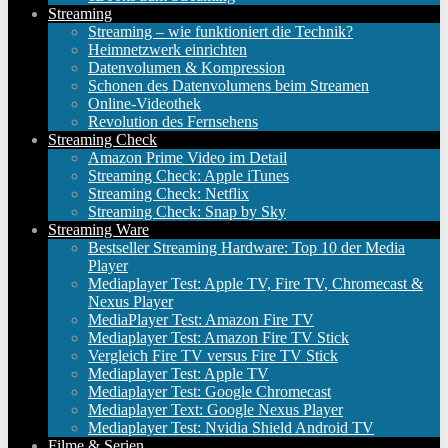
Streaming
Streaming – wie funktioniert die Technik?
Heimnetzwerk einrichten
Datenvolumen & Kompression
Schonen des Datenvolumens beim Streamen
Online-Videothek
Revolution des Fernsehens
Streaming Check
Amazon Prime Video im Detail
Streaming Check: Apple iTunes
Streaming Check: Netflix
Streaming Check: Snap by Sky
Streaming Ware
Bestseller Streaming Hardware: Top 10 der Media
Player
Mediaplayer Test: Apple TV, Fire TV, Chromecast &
Nexus Player
MediaPlayer Test: Amazon Fire TV
Mediaplayer Test: Amazon Fire TV Stick
Vergleich Fire TV versus Fire TV Stick
Mediaplayer Test: Apple TV
Mediaplayer Test: Google Chromecast
Mediaplayer Text: Google Nexus Player
Mediaplayer Test: Nvidia Shield Android TV
Filme & Serien