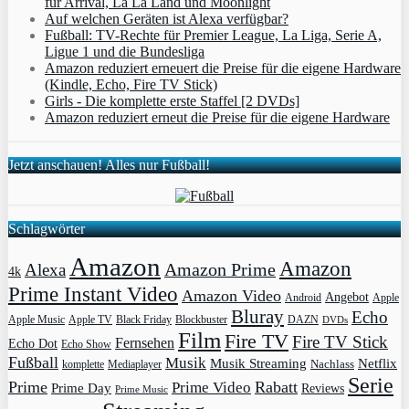
für Arrival, La La Land und Moonlight
Auf welchen Geräten ist Alexa verfügbar?
Fußball: TV-Rechte für Premier League, La Liga, Serie A,
Ligue 1 und die Bundesliga
Amazon reduziert erneuert die Preise für die eigene Hardware
(Kindle, Echo, Fire TV Stick)
Girls - Die komplette erste Staffel [2 DVDs]
Amazon reduziert erneut die Preise für die eigene Hardware
Jetzt anschauen! Alles nur Fußball!
Schlagwörter
Amazon
Amazon
Amazon Prime
Alexa
4k
Prime Instant Video
Amazon Video
Angebot
Apple
Android
Bluray
Echo
Apple Music
Apple TV
Blockbuster
DAZN
Black Friday
DVDs
Film
Fire TV
Fire TV Stick
Fernsehen
Echo Dot
Echo Show
Fußball
Musik
Musik Streaming
Netflix
Mediaplayer
Nachlass
komplette
Serie
Prime
Rabatt
Prime Video
Prime Day
Reviews
Prime Music