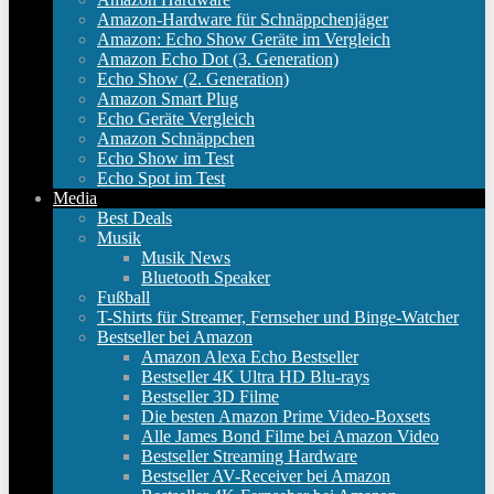
Amazon-Hardware für Schnäppchenjäger
Amazon: Echo Show Geräte im Vergleich
Amazon Echo Dot (3. Generation)
Echo Show (2. Generation)
Amazon Smart Plug
Echo Geräte Vergleich
Amazon Schnäppchen
Echo Show im Test
Echo Spot im Test
Media
Best Deals
Musik
Musik News
Bluetooth Speaker
Fußball
T-Shirts für Streamer, Fernseher und Binge-Watcher
Bestseller bei Amazon
Amazon Alexa Echo Bestseller
Bestseller 4K Ultra HD Blu-rays
Bestseller 3D Filme
Die besten Amazon Prime Video-Boxsets
Alle James Bond Filme bei Amazon Video
Bestseller Streaming Hardware
Bestseller AV-Receiver bei Amazon