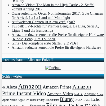
[Blu-ray]
Amazon Video: The Man in the High Castle - 2. Staffel
kommt Anfang 2017
Oscarverleihung: Oscar Nominierungen 2017. Gute Chancen
für Arrival, La La Land und Moonlight
Auf welchen Geräten ist Alexa verfügbar?
Fußball: TV-Rechte für Premier League, La Liga, Serie A,
Ligue 1 und die Bundesliga
Amazon reduziert erneuert die Preise für die eigene Hardware
(Kindle, Echo, Fire TV Stick)
Girls - Die komplette erste Staffel [2 DVDs]
Amazon reduziert erneut die Preise für die eigene Hardware
Jetzt anschauen! Alles nur Fußball!
Schlagwörter
Amazon
Amazon
Amazon Prime
Alexa
4k
Prime Instant Video
Amazon Video
Angebot
Apple
Android
Bluray
Echo
Apple Music
Apple TV
Blockbuster
DAZN
Black Friday
DVDs
Film
Fire TV
Fire TV Stick
Fernsehen