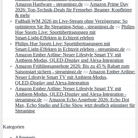
Amazon Hardware - streamingz.de
zu
Amazon Prime Day
2026: Top-Technik-Deals für Fernseher, Beamer, Kopfhörer
& mehr
Fußball-WM 2026 im Live-Stream ohne Verzögerung: So
optimieren Sie Ihr Streaming-Setup - streamingz.de
zu
Philips
Hue Sports Live: Sportübertragungen mit
Smart‑Light‑Effekten in Echtzeit erleben
Philips Hue Sports Live: Sportübertragungen mit
Smart‑Light‑Effekten in Echtzeit erleben - streamingz.de
zu
Amazon Ember Artline: Neuer Lifestyle Smart TV mit
Ambient‑Modus, QLED‑Display und Alexa‑Integration
Amazon Frühlingsangebote 2026: Bis zu 45 % Rabatt zum
Saisonstart sichern - streamingz.de
zu
Amazon Ember Artline:
Neuer Lifestyle Smart TV mit Ambient‑Modus,
QLED‑Display und Alexa‑Integration
Amazon Ember Artline: Neuer Lifestyle Smart TV mit
Ambient‑Modus, QLED‑Display und Alexa‑Integration -
streamingz.de
zu
Amazon Echo Angebote 2026: Echo Dot
Max, Echo Studio und Echo Show jetzt deutlich günstiger für
Streaming
Kategorien
Allgemein