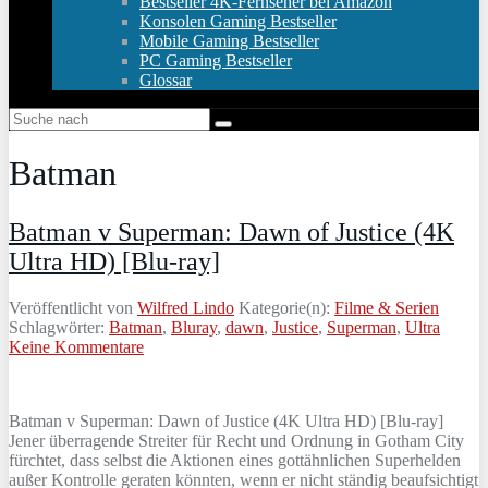
Bestseller 4K-Fernseher bei Amazon
Konsolen Gaming Bestseller
Mobile Gaming Bestseller
PC Gaming Bestseller
Glossar
Batman
Batman v Superman: Dawn of Justice (4K
Ultra HD) [Blu-ray]
Veröffentlicht von
Wilfred Lindo
Kategorie(n):
Filme & Serien
Schlagwörter:
Batman
,
Bluray
,
dawn
,
Justice
,
Superman
,
Ultra
Keine Kommentare
Batman v Superman: Dawn of Justice (4K Ultra HD) [Blu-ray]
Jener überragende Streiter für Recht und Ordnung in Gotham City
fürchtet, dass selbst die Aktionen eines gottähnlichen Superhelden
außer Kontrolle geraten könnten, wenn er nicht ständig beaufsichtigt