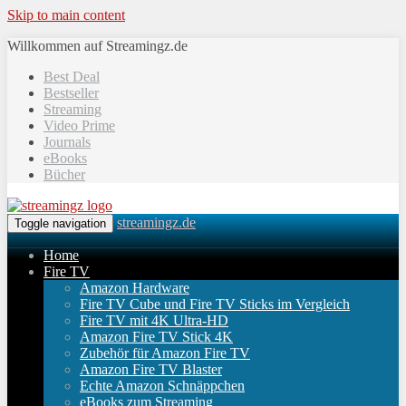
Skip to main content
Willkommen auf Streamingz.de
Best Deal
Bestseller
Streaming
Video Prime
Journals
eBooks
Bücher
streamingz.de
Toggle navigation
Home
Fire TV
Amazon Hardware
Fire TV Cube und Fire TV Sticks im Vergleich
Fire TV mit 4K Ultra-HD
Amazon Fire TV Stick 4K
Zubehör für Amazon Fire TV
Amazon Fire TV Blaster
Echte Amazon Schnäppchen
eBooks zum Streaming