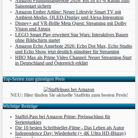
Amazon Frühlingsangebote 2026: Bis zu 45 % Rabatt zum
Saisonstart sichern
Amazon Ember Artline: Neuer Lifestyle Smart TV mit
Ambient‑Modus, QLED‑Display und Alexa‑Integration
Disney+ auf VR-Brille Meta Quest: Streaming mit Dolby
Vision und Atmos
LEGO Smart Play erweitert Star Wars: Interaktives Bauen
ohne Bildschirm startet
Amazon Echo Angebote 2026: Echo Dot Max, Echo Studio
und Echo Show jetzt deutlich günstiger für Streaming
HBO Max als Prime Video Channel: Neuer Streaming‑Start
in Deutschland und Österreich erklärt
Top-Serien zum günstigen Preis
NEU: Hier finden Sie aktuelle Staffeln zum besten Preis!
Wichtige Beiträge
Staffel-Pass bei Amazon Prime: Preisnachlass für
Serienjunkies
Die 10 besten Schriftsteller-Filme - Das Leben als Autor
Independence Day: Wiederkehr (+ 4K Ultra HD-Bluray)