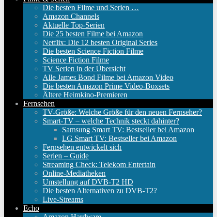
Die besten Filme und Serien …
Amazon Channels
Aktuelle Top-Serien
Die 25 besten Filme bei Amazon
Netflix: Die 12 besten Original Series
Die besten Science Fiction Filme
Science Fiction Filme
TV Serien in der Übersicht
Alle James Bond Filme bei Amazon Video
Die besten Amazon Prime Video-Boxsets
Ältere Heimkino-Premieren
Fernsehen
TV-Größe: Welche Größe für den neuen Fernseher?
Smart-TV – welche Technik steckt dahinter?
Samsung Smart TV: Bestseller bei Amazon
LG Smart TV: Bestseller bei Amazon
Fernsehen entwickelt sich
Serien – Guide
Streaming Check: Telekom Entertain
Online-Mediatheken
Umstellung auf DVB-T2 HD
Die besten Alternativen zu DVB-T2?
Live-Streams
Echo
Amazon Hardware