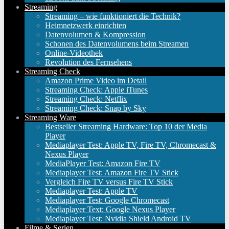
Streaming
Streaming – wie funktioniert die Technik?
Heimnetzwerk einrichten
Datenvolumen & Kompression
Schonen des Datenvolumens beim Streamen
Online-Videothek
Revolution des Fernsehens
Streaming Check
Amazon Prime Video im Detail
Streaming Check: Apple iTunes
Streaming Check: Netflix
Streaming Check: Snap by Sky
Streaming Ware
Bestseller Streaming Hardware: Top 10 der Media
Player
Mediaplayer Test: Apple TV, Fire TV, Chromecast &
Nexus Player
MediaPlayer Test: Amazon Fire TV
Mediaplayer Test: Amazon Fire TV Stick
Vergleich Fire TV versus Fire TV Stick
Mediaplayer Test: Apple TV
Mediaplayer Test: Google Chromecast
Mediaplayer Text: Google Nexus Player
Mediaplayer Test: Nvidia Shield Android TV
Filme & Serien