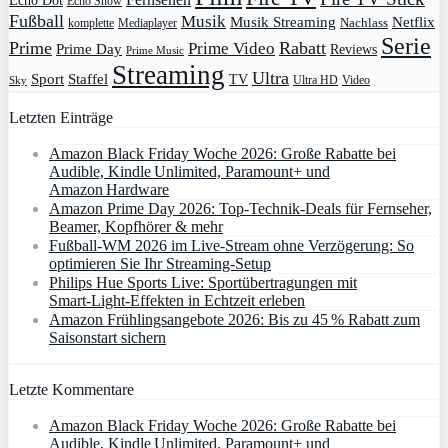
Echo Dot
Echo Show
Fußball
Musik
Musik Streaming
Netflix
Mediaplayer
Nachlass
komplette
Serie
Prime
Rabatt
Prime Video
Prime Day
Reviews
Prime Music
Streaming
Ultra
Sport
Staffel
TV
Ultra HD
Video
Sky
Letzten Einträge
Amazon Black Friday Woche 2026: Große Rabatte bei
Audible, Kindle Unlimited, Paramount+ und
Amazon Hardware
Amazon Prime Day 2026: Top-Technik-Deals für Fernseher,
Beamer, Kopfhörer & mehr
Fußball-WM 2026 im Live-Stream ohne Verzögerung: So
optimieren Sie Ihr Streaming-Setup
Philips Hue Sports Live: Sportübertragungen mit
Smart‑Light‑Effekten in Echtzeit erleben
Amazon Frühlingsangebote 2026: Bis zu 45 % Rabatt zum
Saisonstart sichern
Letzte Kommentare
Amazon Black Friday Woche 2026: Große Rabatte bei
Audible, Kindle Unlimited, Paramount+ und