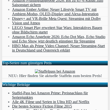
Amazon Frühlingsangebote 2026: Bis zu 45 % Rabatt zum
Saisonstart sichern
Amazon Ember Artline: Neuer Lifestyle Smart TV mit
Ambient‑Modus, QLED‑Display und Alexa‑Integration
Disney+ auf VR-Brille Meta Quest: Streaming mit Dolby
Vision und Atmos
LEGO Smart Play erweitert Star Wars: Interaktives Bauen
ohne Bildschirm startet
Amazon Echo Angebote 2026: Echo Dot Max, Echo Studio
und Echo Show jetzt deutlich günstiger für Streaming
HBO Max als Prime Video Channel: Neuer Streaming‑Start
in Deutschland und Österreich erklärt
Top-Serien zum günstigen Preis
NEU: Hier finden Sie aktuelle Staffeln zum besten Preis!
Wichtige Beiträge
Staffel-Pass bei Amazon Prime: Preisnachlass für
Serienjunkies
Alle 4K Filme und Serien in Ultra HD auf Netflix
Die besten Science Fiction Filme 2015