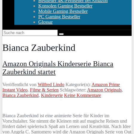
Bestseller 4K-Fernseher bei Amazon
Konsolen Gaming Bestseller
Mobile Gaming Bestseller
PC Gaming Bestseller
Glossar
Bianca Zauberkind
Amazon Originals Kinderserie Bianca
Zauberkind startet
Veröffentlicht von
Wilfred Lindo
Kategorie(n):
Amazon Prime
Instant Video
,
Filme & Serien
Schlagwörter:
Amazon Originals
,
Bianca Zauberkind
,
Kinderserie
Keine Kommentare
Bianca Zauberkind ist eine animierte Serie für Kinder im
Vorschulalter. Sie nimmt die Kleinen mit auf magische Reisen und
fördert dabei spielerisch Spaß am Lernen und Kreativität. Nach Idee
von Angela C. Santomero wird die Amazon Originals Serie von Out