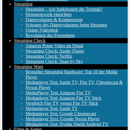
Streaming
Streaming – wie funktioniert die Technik?
Heimnetzwerk einrichten
Datenvolumen & Kompression
Schonen des Datenvolumens beim Streamen
Online-Videothek
Revolution des Fernsehens
Streaming Check
Amazon Prime Video im Detail
Streaming Check: Apple iTunes
Streaming Check: Netflix
Streaming Check: Snap by Sky
Streaming Ware
Bestseller Streaming Hardware: Top 10 der Media
Player
Mediaplayer Test: Apple TV, Fire TV, Chromecast &
Nexus Player
MediaPlayer Test: Amazon Fire TV
Mediaplayer Test: Amazon Fire TV Stick
Vergleich Fire TV versus Fire TV Stick
Mediaplayer Test: Apple TV
Mediaplayer Test: Google Chromecast
Mediaplayer Text: Google Nexus Player
Mediaplayer Test: Nvidia Shield Android TV
Filme & Serien