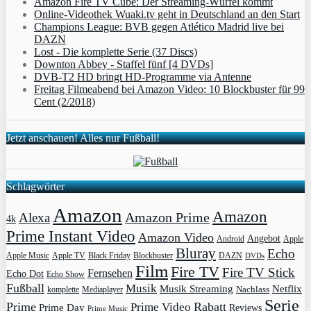
Amazon Fire TV Cube: Der Streaming-Würfel kommt
Online-Videothek Wuaki.tv geht in Deutschland an den Start
Champions League: BVB gegen Atlético Madrid live bei
DAZN
Lost - Die komplette Serie (37 Discs)
Downton Abbey - Staffel fünf [4 DVDs]
DVB-T2 HD bringt HD-Programme via Antenne
Freitag Filmeabend bei Amazon Video: 10 Blockbuster für 99
Cent (2/2018)
Jetzt anschauen! Alles nur Fußball!
Schlagwörter
Amazon
Amazon
Amazon Prime
Alexa
4k
Prime Instant Video
Amazon Video
Angebot
Apple
Android
Bluray
Echo
Apple Music
Apple TV
Blockbuster
DAZN
Black Friday
DVDs
Film
Fire TV
Fire TV Stick
Fernsehen
Echo Dot
Echo Show
Fußball
Musik
Musik Streaming
Netflix
Mediaplayer
Nachlass
komplette
Serie
Prime
Rabatt
Prime Video
Prime Day
Reviews
Prime Music