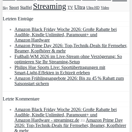
Streaming
Ultra
Sport
Staffel
TV
Ultra HD
Video
Sky
Letzten Einträge
Amazon Black Friday Woche 2026: Große Rabatte bei
Audible, Kindle Unlimited, Paramount+ und
Amazon Hardware
Amazon Prime Day 2026: Top-Technik-Deals für Fernseher,
Beamer, Kopfhörer & mehr
Fußball-WM 2026 im Live-Stream ohne Verzögerung: So
optimieren Sie Ihr Streaming-Setup
Philips Hue Sports Live: Sportübertragungen mit
Smart‑Light‑Effekten in Echtzeit erleben
Amazon Frühlingsangebote 2026: Bis zu 45 % Rabatt zum
Saisonstart sichern
Letzte Kommentare
Amazon Black Friday Woche 2026: Große Rabatte bei
Audible, Kindle Unlimited, Paramount+ und
Amazon Hardware - streamingz.de
zu
Amazon Prime Day
2026: Top-Technik-Deals für Fernseher, Beamer, Kopfhörer
& mehr