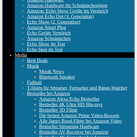
Amazon-Hardware für Schnäppchenjäger
Amazon: Echo Show Geräte im Vergleich
Amazon Echo Dot (3. Generation)
Echo Show (2. Generation)
Amazon Smart Plug
Echo Geräte Vergleich
Amazon Schnäppchen
Echo Show im Test
Echo Spot im Test
Media
Best Deals
Musik
Musik News
Bluetooth Speaker
Fußball
T-Shirts für Streamer, Fernseher und Binge-Watcher
Bestseller bei Amazon
Amazon Alexa Echo Bestseller
Bestseller 4K Ultra HD Blu-rays
Bestseller 3D Filme
Die besten Amazon Prime Video-Boxsets
Alle James Bond Filme bei Amazon Video
Bestseller Streaming Hardware
Bestseller AV-Receiver bei Amazon