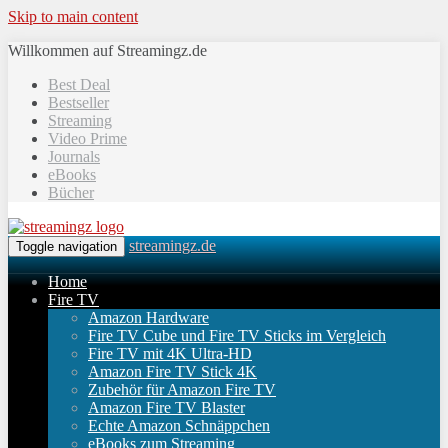
Skip to main content
Willkommen auf Streamingz.de
Best Deal
Bestseller
Streaming
Video Prime
Journals
eBooks
Bücher
streamingz.de
Toggle navigation
Home
Fire TV
Amazon Hardware
Fire TV Cube und Fire TV Sticks im Vergleich
Fire TV mit 4K Ultra-HD
Amazon Fire TV Stick 4K
Zubehör für Amazon Fire TV
Amazon Fire TV Blaster
Echte Amazon Schnäppchen
eBooks zum Streaming