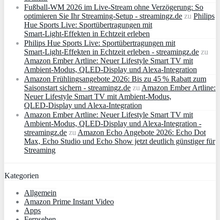
Fußball-WM 2026 im Live-Stream ohne Verzögerung: So
optimieren Sie Ihr Streaming-Setup - streamingz.de
zu
Philips
Hue Sports Live: Sportübertragungen mit
Smart‑Light‑Effekten in Echtzeit erleben
Philips Hue Sports Live: Sportübertragungen mit
Smart‑Light‑Effekten in Echtzeit erleben - streamingz.de
zu
Amazon Ember Artline: Neuer Lifestyle Smart TV mit
Ambient‑Modus, QLED‑Display und Alexa‑Integration
Amazon Frühlingsangebote 2026: Bis zu 45 % Rabatt zum
Saisonstart sichern - streamingz.de
zu
Amazon Ember Artline:
Neuer Lifestyle Smart TV mit Ambient‑Modus,
QLED‑Display und Alexa‑Integration
Amazon Ember Artline: Neuer Lifestyle Smart TV mit
Ambient‑Modus, QLED‑Display und Alexa‑Integration -
streamingz.de
zu
Amazon Echo Angebote 2026: Echo Dot
Max, Echo Studio und Echo Show jetzt deutlich günstiger für
Streaming
Kategorien
Allgemein
Amazon Prime Instant Video
Apps
Fernsehen