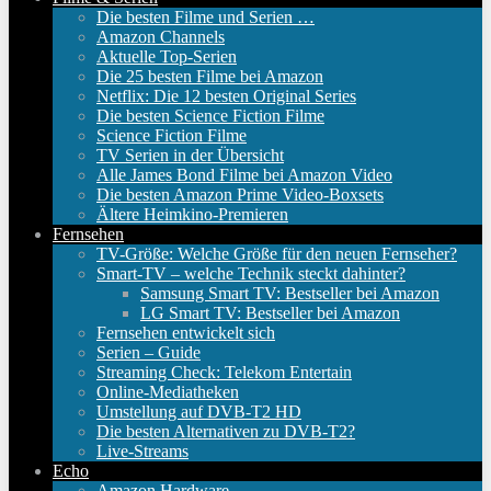
Die besten Filme und Serien …
Amazon Channels
Aktuelle Top-Serien
Die 25 besten Filme bei Amazon
Netflix: Die 12 besten Original Series
Die besten Science Fiction Filme
Science Fiction Filme
TV Serien in der Übersicht
Alle James Bond Filme bei Amazon Video
Die besten Amazon Prime Video-Boxsets
Ältere Heimkino-Premieren
Fernsehen
TV-Größe: Welche Größe für den neuen Fernseher?
Smart-TV – welche Technik steckt dahinter?
Samsung Smart TV: Bestseller bei Amazon
LG Smart TV: Bestseller bei Amazon
Fernsehen entwickelt sich
Serien – Guide
Streaming Check: Telekom Entertain
Online-Mediatheken
Umstellung auf DVB-T2 HD
Die besten Alternativen zu DVB-T2?
Live-Streams
Echo
Amazon Hardware