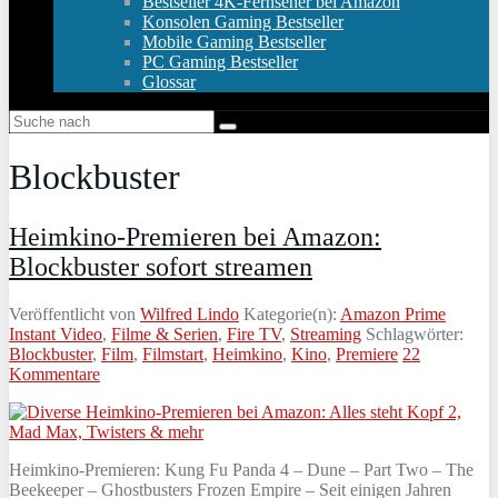
Bestseller 4K-Fernseher bei Amazon
Konsolen Gaming Bestseller
Mobile Gaming Bestseller
PC Gaming Bestseller
Glossar
Blockbuster
Heimkino-Premieren bei Amazon:
Blockbuster sofort streamen
Veröffentlicht von
Wilfred Lindo
Kategorie(n):
Amazon Prime
Instant Video
,
Filme & Serien
,
Fire TV
,
Streaming
Schlagwörter:
Blockbuster
,
Film
,
Filmstart
,
Heimkino
,
Kino
,
Premiere
22
Kommentare
Heimkino-Premieren: Kung Fu Panda 4 – Dune – Part Two – The
Beekeeper – Ghostbusters Frozen Empire – Seit einigen Jahren