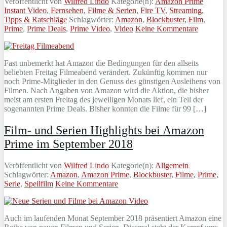
Veröffentlicht von
Wilfred Lindo
Kategorie(n):
Amazon Prime
Instant Video
,
Fernsehen
,
Filme & Serien
,
Fire TV
,
Streaming
,
Tipps & Ratschläge
Schlagwörter:
Amazon
,
Blockbuster
,
Film
,
Prime
,
Prime Deals
,
Prime Video
,
Video
Keine Kommentare
Fast unbemerkt hat Amazon die Bedingungen für den allseits
beliebten Freitag Filmeabend verändert. Zukünftig kommen nur
noch Prime-Mitglieder in den Genuss des günstigen Ausleihens von
Filmen. Nach Angaben von Amazon wird die Aktion, die bisher
meist am ersten Freitag des jeweiligen Monats lief, ein Teil der
sogenannten Prime Deals. Bisher konnten die Filme für 99 […]
Film- und Serien Highlights bei Amazon
Prime im September 2018
Veröffentlicht von
Wilfred Lindo
Kategorie(n):
Allgemein
Schlagwörter:
Amazon
,
Amazon Prime
,
Blockbuster
,
Filme
,
Prime
,
Serie
,
Speilfilm
Keine Kommentare
Auch im laufenden Monat September 2018 präsentiert Amazon eine