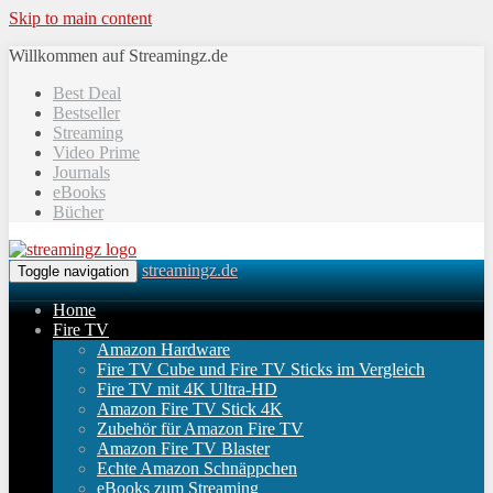
Skip to main content
Willkommen auf Streamingz.de
Best Deal
Bestseller
Streaming
Video Prime
Journals
eBooks
Bücher
streamingz.de
Toggle navigation
Home
Fire TV
Amazon Hardware
Fire TV Cube und Fire TV Sticks im Vergleich
Fire TV mit 4K Ultra-HD
Amazon Fire TV Stick 4K
Zubehör für Amazon Fire TV
Amazon Fire TV Blaster
Echte Amazon Schnäppchen
eBooks zum Streaming