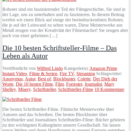
Roboter sind ein faszinierender Teil der Filmgeschichte. Sie sind in
der Lage, uns zu unterhalten und zu faszinieren. In diesem Beitrag
werfen wir einen Blick auf einige der beeindruckendsten Roboter,
die je auf der Leinwand zu sehen waren. Diese Meisterwerke aus
Metall zeugen von der Kreativität der Filmemacher! Sie zeugen aber
auch von einer geheimen […]
Die 10 besten Schriftsteller-Filme – Das
Leben als Autor
Veröffentlicht von
Wilfred Lindo
Kategorie(n):
Amazon Prime
Instant Video
,
Filme & Serien
,
Fire TV
,
Streaming
Schlagwörter:
Anonymus
,
Autor
,
Best of
,
Blockbuster
,
Colette
,
Der Dieb der
Worte
,
Die 10 besten Filme
,
Film
,
Forrester
,
Journalist
,
Mary
Shelley
,
Misery
,
Schriftsteller
,
Schriftsteller-Filme
10 Kommentare
Die besten Schriftsteller-Filme. Filmische Meisterwerke über
Autoren und das Schreiben. Die besten Blockbuster über
Schriftsteller und Journalisten Schriftsteller-Filme: Bücher gehören
zu den wichtigsten Kulturgütern unserer Gesellschaft. Sie lassen
ganze Welten und deren Handlungen in unserer Fantasie entstehen