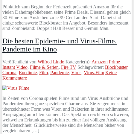
Pünktlich zum Beginn der Ferienzeit präsentiert Amazon für die
vielen Daheimgebliebenen seine Prime Deals. Diesmal gehen gleich
30 Filme zum Ausleihen zu je 99 Cent an den Start. Dabei sind
einige sehenswerte Blockbuster im Angebot. Besonders interessant
sind Zombieland: Doppelt Hält Besser und Gemini Man.
Die besten Epidemie- und Virus-Filme.
Pandemie im Kino
Veröffentlicht von
Wilfred Lindo
Kategorie(n):
Amazon Prime
Instant Video
,
Filme & Serien
,
Fire TV
Schlagwörter:
Blockbuster
,
Corona
,
Epedimie
,
Film
,
Pandemie
,
Virus
,
Virus-Film
Keine
Kommentare
In Zeiten von Corona spielen Filme rund um Virus-Ausbrüche und
Pandemien ihren ganz speziellen Charme aus. Sie zeigen meist in
überzeichneter Form was Viren und Bakterien in ihrer schlimmsten
Ausprägung anrichten können. Das Spektrum reicht von schweren,
weltweiten Erkrankungen bis hin zu einer fast völligen Auslösung
der Menschheit. Glücklicherweise sind die Menschen bisher von
vergleichbaren […]