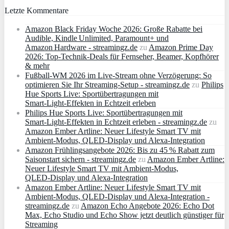
Letzte Kommentare
Amazon Black Friday Woche 2026: Große Rabatte bei
Audible, Kindle Unlimited, Paramount+ und
Amazon Hardware - streamingz.de
zu
Amazon Prime Day
2026: Top-Technik-Deals für Fernseher, Beamer, Kopfhörer
& mehr
Fußball-WM 2026 im Live-Stream ohne Verzögerung: So
optimieren Sie Ihr Streaming-Setup - streamingz.de
zu
Philips
Hue Sports Live: Sportübertragungen mit
Smart‑Light‑Effekten in Echtzeit erleben
Philips Hue Sports Live: Sportübertragungen mit
Smart‑Light‑Effekten in Echtzeit erleben - streamingz.de
zu
Amazon Ember Artline: Neuer Lifestyle Smart TV mit
Ambient‑Modus, QLED‑Display und Alexa‑Integration
Amazon Frühlingsangebote 2026: Bis zu 45 % Rabatt zum
Saisonstart sichern - streamingz.de
zu
Amazon Ember Artline:
Neuer Lifestyle Smart TV mit Ambient‑Modus,
QLED‑Display und Alexa‑Integration
Amazon Ember Artline: Neuer Lifestyle Smart TV mit
Ambient‑Modus, QLED‑Display und Alexa‑Integration -
streamingz.de
zu
Amazon Echo Angebote 2026: Echo Dot
Max, Echo Studio und Echo Show jetzt deutlich günstiger für
Streaming