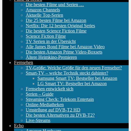
Die besten Filme und Serien …
Amazon Channels
Aktuelle Top-Serien
Die 25 besten Filme bei Amazon
Netflix: Die 12 besten Original Series
Die besten Science Fiction Filme
Science Fiction Filme
TV Serien in der Übersicht
Alle James Bond Filme bei Amazon Video
Die besten Amazon Prime Video-Boxsets
Ältere Heimkino-Premieren
Fernsehen
TV-Größe: Welche Größe für den neuen Fernseher?
Smart-TV – welche Technik steckt dahinter?
Samsung Smart TV: Bestseller bei Amazon
LG Smart TV: Bestseller bei Amazon
Fernsehen entwickelt sich
Serien – Guide
Streaming Check: Telekom Entertain
Online-Mediatheken
Umstellung auf DVB-T2 HD
Die besten Alternativen zu DVB-T2?
Live-Streams
Echo
Amazon Hardware