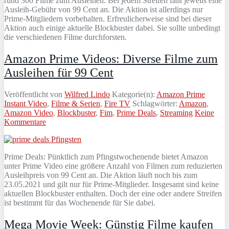
rund 300 Filme zum Ausleihen. Bei jedem Streifen fällt jeweils eine
Ausleih-Gebühr von 99 Cent an. Die Aktion ist allerdings nur
Prime-Mitgliedern vorbehalten. Erfreulicherweise sind bei dieser
Aktion auch einige aktuelle Blockbuster dabei. Sie sollte unbedingt
die verschiedenen Filme durchforsten.
Amazon Prime Videos: Diverse Filme zum
Ausleihen für 99 Cent
Veröffentlicht von
Wilfred Lindo
Kategorie(n):
Amazon Prime
Instant Video
,
Filme & Serien
,
Fire TV
Schlagwörter:
Amazon
,
Amazon Video
,
Blockbuster
,
Fim
,
Prime Deals
,
Streaming
Keine
Kommentare
Prime Deals: Pünktlich zum Pfingstwochenende bietet Amazon
unter Prime Video eine größere Anzahl von Filmen zum reduzierten
Ausleihpreis von 99 Cent an. Die Aktion läuft noch bis zum
23.05.2021 und gilt nur für Prime-Mitglieder. Insgesamt sind keine
aktuellen Blockbuster enthalten. Doch der eine oder andere Streifen
ist bestimmt für das Wochenende für Sie dabei.
Mega Movie Week: Günstig Filme kaufen