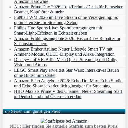
Amazon Hardware
Amazon Prime Day 2026: Top-Technik-Deals für Fernseher,
Beamer, Kopfhörer & mehr
Fußball-WM 2026 im Live-Stream ohne Verzögerung: So
optimieren Sie Ihr Streaming-Setup
Philips Hue Sports Live: Sportübertragungen mit
Smart‑Light‑Effekten in Echtzeit erleben
Amazon Frühlingsangebote 2026: Bis zu 45 % Rabatt zum
Saisonstart sichern
Amazon Ember Artline: Neuer Lifestyle Smart TV mit
Ambient‑Modus, QLED‑Display und Alexa‑Integration
Disney+ auf VR-Brille Meta Quest: Streaming mit Dolby
Vision und Atmos
LEGO Smart Play erweitert Star Wars: Interaktives Bauen
ohne Bildschirm startet
Amazon Echo Angebote 2026: Echo Dot Max, Echo Studio
und Echo Show jetzt deutlich günstiger für Streaming
HBO Max als Prime Video Channel: Neuer Streaming‑Start
in Deutschland und Österreich erklärt
Top-Serien zum günstigen Preis
NEU: Hier finden Sie aktuelle Staffeln zum besten Preis!