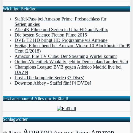
Wichtige Beiträge
Staffel-Pass bei Amazon Prime: Preisnachlass für
Serienjunkies
Alle 4K Filme und Serien in Ultra HD auf Netflix
Die besten Science Fiction Filme 2015
DVB-T2 HD bringt HD-Programme via Antenne
Freitag Filmeabend bei Amazon Video: 10 Blockbuster für 99
Cent (2/2018)
Amazon Fire TV Cube: Der Streaming-Würfel kommt
Online-Videothek Wuaki.tv geht in Deutschland an den Start
Champions League: BVB gegen Atlético Madrid live bei
DAZN
Lost - Die komplette Serie (37 Discs)
Downton Abbey - Staffel fünf [4 DVDs]
Jetzt anschauen! Alles nur Fußball!
Schlagwörter
Amazon
Amazon
Amazon Prime
Alexa
4k