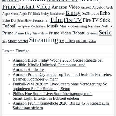
Prime Instant Video
Amazon Video
Angebot
Apple
Android
Bluray
Echo
Apple Music
Apple TV
Blockbuster
DAZN
Black Friday
DVDs
Film
Fire TV
Fire TV Stick
Fernsehen
Echo Dot
Echo Show
Fußball
Musik
Musik Streaming
Netflix
Mediaplayer
Nachlass
komplette
Serie
Prime
Rabatt
Prime Video
Prime Day
Reviews
Prime Music
Streaming
Ultra
Sport
Staffel
TV
Ultra HD
Video
Sky
Letzten Einträge
Amazon Black Friday Woche 2026: Große Rabatte bei
Audible, Kindle Unlimited, Paramount+ und
Amazon Hardware
Amazon Prime Day 2026: Top-Technik-Deals für Fernseher,
Beamer, Kopfhörer & mehr
Fußball-WM 2026 im Live-Stream ohne Verzögerung: So
optimieren Sie Ihr Streaming-Setup
Philips Hue Sports Live: Sportübertragungen mit
Smart‑Light‑Effekten in Echtzeit erleben
Amazon Frühlingsangebote 2026: Bis zu 45 % Rabatt zum
Saisonstart sichern