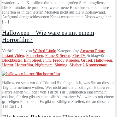
wandern viele Kinofilme direkt zu den großen Streamingdiensten.
Die Filmindustrie produziert weiter neue Blockbuster, doch diese
schaffen es in den letzten Monaten nicht auf die Kinoleinwand.
Aufgrund der geschlossenen Kinos mussten neue Absatzwege her.
[…]
Halloween – Wie wäre es mit einem
Horrorfilm?
Veröffentlicht von
Wilfred Lindo
Kategorie(n):
Amazon Prime
Instant Video
,
Fernsehen
,
Filme & Serien
,
Fire TV
Schlagwörter:
Blockbuster
,
Elm Street
,
Film
,
Freddy Krueger
,
Grusel
,
Halloween
,
Horror
,
Horrorfilm
,
Nightmare
,
Shining
,
Slasher
2 Kommentare
Halloween steht vor der Tür und Sie fragen sich, was Sie an diesem
Tag unternehmen wollen. Wer nicht auf die unzähligen Halloween-
Partys gehen will oder von Tür zu Tür Süßigkeiten einsammeln
möchte, für den gibt es eine tolle Alternative: Wie wäre es mit einem
gruseligen Filmabend. Es gibt unzähligen Streifen, die an diesem
Tag für […]