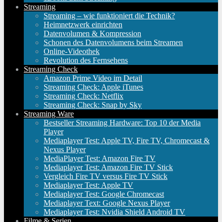
Streaming
Streaming – wie funktioniert die Technik?
Heimnetzwerk einrichten
Datenvolumen & Kompression
Schonen des Datenvolumens beim Streamen
Online-Videothek
Revolution des Fernsehens
Streaming Check
Amazon Prime Video im Detail
Streaming Check: Apple iTunes
Streaming Check: Netflix
Streaming Check: Snap by Sky
Streaming Ware
Bestseller Streaming Hardware: Top 10 der Media
Player
Mediaplayer Test: Apple TV, Fire TV, Chromecast &
Nexus Player
MediaPlayer Test: Amazon Fire TV
Mediaplayer Test: Amazon Fire TV Stick
Vergleich Fire TV versus Fire TV Stick
Mediaplayer Test: Apple TV
Mediaplayer Test: Google Chromecast
Mediaplayer Text: Google Nexus Player
Mediaplayer Test: Nvidia Shield Android TV
Filme & Serien