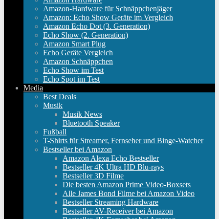
Amazon-Hardware für Schnäppchenjäger
Amazon: Echo Show Geräte im Vergleich
Amazon Echo Dot (3. Generation)
Echo Show (2. Generation)
Amazon Smart Plug
Echo Geräte Vergleich
Amazon Schnäppchen
Echo Show im Test
Echo Spot im Test
Media
Best Deals
Musik
Musik News
Bluetooth Speaker
Fußball
T-Shirts für Streamer, Fernseher und Binge-Watcher
Bestseller bei Amazon
Amazon Alexa Echo Bestseller
Bestseller 4K Ultra HD Blu-rays
Bestseller 3D Filme
Die besten Amazon Prime Video-Boxsets
Alle James Bond Filme bei Amazon Video
Bestseller Streaming Hardware
Bestseller AV-Receiver bei Amazon