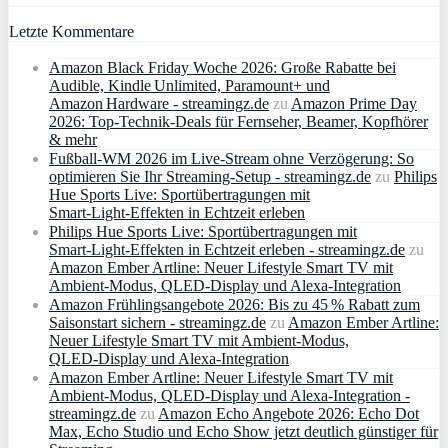
Letzte Kommentare
Amazon Black Friday Woche 2026: Große Rabatte bei
Audible, Kindle Unlimited, Paramount+ und
Amazon Hardware - streamingz.de
zu
Amazon Prime Day
2026: Top-Technik-Deals für Fernseher, Beamer, Kopfhörer
& mehr
Fußball-WM 2026 im Live-Stream ohne Verzögerung: So
optimieren Sie Ihr Streaming-Setup - streamingz.de
zu
Philips
Hue Sports Live: Sportübertragungen mit
Smart‑Light‑Effekten in Echtzeit erleben
Philips Hue Sports Live: Sportübertragungen mit
Smart‑Light‑Effekten in Echtzeit erleben - streamingz.de
zu
Amazon Ember Artline: Neuer Lifestyle Smart TV mit
Ambient‑Modus, QLED‑Display und Alexa‑Integration
Amazon Frühlingsangebote 2026: Bis zu 45 % Rabatt zum
Saisonstart sichern - streamingz.de
zu
Amazon Ember Artline:
Neuer Lifestyle Smart TV mit Ambient‑Modus,
QLED‑Display und Alexa‑Integration
Amazon Ember Artline: Neuer Lifestyle Smart TV mit
Ambient‑Modus, QLED‑Display und Alexa‑Integration -
streamingz.de
zu
Amazon Echo Angebote 2026: Echo Dot
Max, Echo Studio und Echo Show jetzt deutlich günstiger für