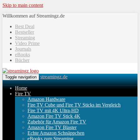
Skip to main content
Willkommen auf Streamingz.de
Best Deal
Bestseller
Streaming
Video Prime
Journals
eBooks
Bücher
streamingz.de
Toggle navigation
Home
Fire TV
Amazon Hardware
Fire TV Cube und Fire TV Sticks im Vergleich
Fire TV mit 4K Ultra-HD
Amazon Fire TV Stick 4K
Zubehör für Amazon Fire TV
Amazon Fire TV Blaster
Echte Amazon Schnäppchen
eBooks zum Streaming