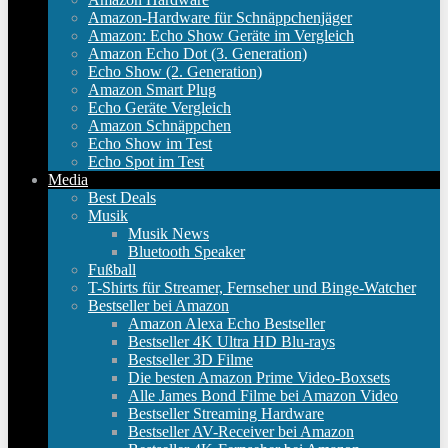
Amazon-Hardware für Schnäppchenjäger
Amazon: Echo Show Geräte im Vergleich
Amazon Echo Dot (3. Generation)
Echo Show (2. Generation)
Amazon Smart Plug
Echo Geräte Vergleich
Amazon Schnäppchen
Echo Show im Test
Echo Spot im Test
Media
Best Deals
Musik
Musik News
Bluetooth Speaker
Fußball
T-Shirts für Streamer, Fernseher und Binge-Watcher
Bestseller bei Amazon
Amazon Alexa Echo Bestseller
Bestseller 4K Ultra HD Blu-rays
Bestseller 3D Filme
Die besten Amazon Prime Video-Boxsets
Alle James Bond Filme bei Amazon Video
Bestseller Streaming Hardware
Bestseller AV-Receiver bei Amazon