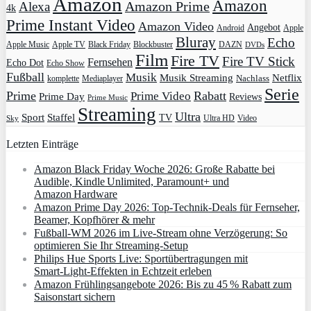
Amazon
Amazon
Amazon Prime
Alexa
4k
Prime Instant Video
Amazon Video
Angebot
Apple
Android
Bluray
Echo
Apple Music
Apple TV
Blockbuster
DAZN
Black Friday
DVDs
Film
Fire TV
Fire TV Stick
Fernsehen
Echo Dot
Echo Show
Fußball
Musik
Musik Streaming
Netflix
Mediaplayer
Nachlass
komplette
Serie
Prime
Rabatt
Prime Video
Prime Day
Reviews
Prime Music
Streaming
Ultra
Sport
Staffel
TV
Ultra HD
Video
Sky
Letzten Einträge
Amazon Black Friday Woche 2026: Große Rabatte bei
Audible, Kindle Unlimited, Paramount+ und
Amazon Hardware
Amazon Prime Day 2026: Top-Technik-Deals für Fernseher,
Beamer, Kopfhörer & mehr
Fußball-WM 2026 im Live-Stream ohne Verzögerung: So
optimieren Sie Ihr Streaming-Setup
Philips Hue Sports Live: Sportübertragungen mit
Smart‑Light‑Effekten in Echtzeit erleben
Amazon Frühlingsangebote 2026: Bis zu 45 % Rabatt zum
Saisonstart sichern