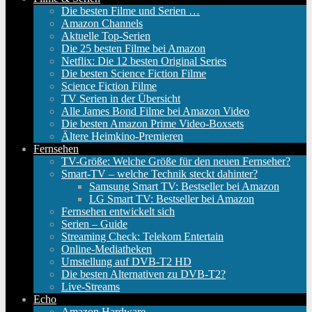
Die besten Filme und Serien …
Amazon Channels
Aktuelle Top-Serien
Die 25 besten Filme bei Amazon
Netflix: Die 12 besten Original Series
Die besten Science Fiction Filme
Science Fiction Filme
TV Serien in der Übersicht
Alle James Bond Filme bei Amazon Video
Die besten Amazon Prime Video-Boxsets
Ältere Heimkino-Premieren
Fernsehen
TV-Größe: Welche Größe für den neuen Fernseher?
Smart-TV – welche Technik steckt dahinter?
Samsung Smart TV: Bestseller bei Amazon
LG Smart TV: Bestseller bei Amazon
Fernsehen entwickelt sich
Serien – Guide
Streaming Check: Telekom Entertain
Online-Mediatheken
Umstellung auf DVB-T2 HD
Die besten Alternativen zu DVB-T2?
Live-Streams
Echo
Amazon Hardware