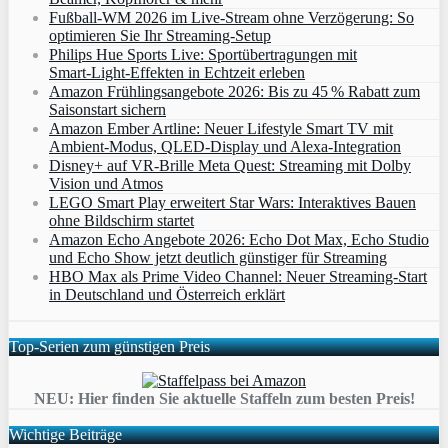
Fußball-WM 2026 im Live-Stream ohne Verzögerung: So
optimieren Sie Ihr Streaming-Setup
Philips Hue Sports Live: Sportübertragungen mit
Smart‑Light‑Effekten in Echtzeit erleben
Amazon Frühlingsangebote 2026: Bis zu 45 % Rabatt zum
Saisonstart sichern
Amazon Ember Artline: Neuer Lifestyle Smart TV mit
Ambient‑Modus, QLED‑Display und Alexa‑Integration
Disney+ auf VR-Brille Meta Quest: Streaming mit Dolby
Vision und Atmos
LEGO Smart Play erweitert Star Wars: Interaktives Bauen
ohne Bildschirm startet
Amazon Echo Angebote 2026: Echo Dot Max, Echo Studio
und Echo Show jetzt deutlich günstiger für Streaming
HBO Max als Prime Video Channel: Neuer Streaming‑Start
in Deutschland und Österreich erklärt
Top-Serien zum günstigen Preis
NEU: Hier finden Sie aktuelle Staffeln zum besten Preis!
Wichtige Beiträge