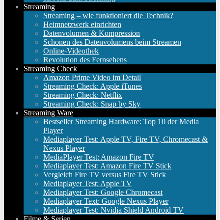
Streaming
Streaming – wie funktioniert die Technik?
Heimnetzwerk einrichten
Datenvolumen & Kompression
Schonen des Datenvolumens beim Streamen
Online-Videothek
Revolution des Fernsehens
Streaming Check
Amazon Prime Video im Detail
Streaming Check: Apple iTunes
Streaming Check: Netflix
Streaming Check: Snap by Sky
Streaming Ware
Bestseller Streaming Hardware: Top 10 der Media
Player
Mediaplayer Test: Apple TV, Fire TV, Chromecast &
Nexus Player
MediaPlayer Test: Amazon Fire TV
Mediaplayer Test: Amazon Fire TV Stick
Vergleich Fire TV versus Fire TV Stick
Mediaplayer Test: Apple TV
Mediaplayer Test: Google Chromecast
Mediaplayer Text: Google Nexus Player
Mediaplayer Test: Nvidia Shield Android TV
Filme & Serien