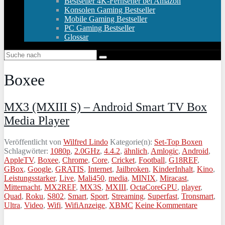
Bestseller 4K-Fernseher bei Amazon
Konsolen Gaming Bestseller
Mobile Gaming Bestseller
PC Gaming Bestseller
Glossar
Boxee
MX3 (MXIII S) – Android Smart TV Box
Media Player
Veröffentlicht von
Wilfred Lindo
Kategorie(n):
Set-Top Boxen
Schlagwörter:
1080p
,
2.0GHz
,
4.4.2
,
ähnlich
,
Amlogic
,
Android
,
AppleTV
,
Boxee
,
Chrome
,
Core
,
Cricket
,
Football
,
G18REF
,
GBox
,
Google
,
GRATIS
,
Internet
,
Jailbroken
,
KinderInhalt
,
Kino
,
Leistungsstarker
,
Live
,
Mali450
,
media
,
MINIX
,
Miracast
,
Mitternacht
,
MX2REF
,
MX3S
,
MXIII
,
OctaCoreGPU
,
player
,
Quad
,
Roku
,
S802
,
Smart
,
Sport
,
Streaming
,
Superfast
,
Tronsmart
,
Ultra
,
Video
,
Wifi
,
WifiAnzeige
,
XBMC
Keine Kommentare