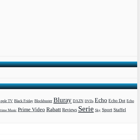
Bluray
Echo
Echo Dot
pple TV
Blockbuster
DAZN
Black Friday
DVDs
Echo
Serie
Rabatt
Prime Video
Sport
Staffel
Reviews
Prime Music
Sky