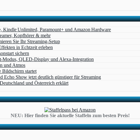
e, Kindle Unlimited, Paramount+ und Amazon Hardware
Beamer, Kopfhörer & mehr
eren Sie Ihr Streaming-Setup
ffekten in Echtzeit erleben
nstart sichern
t‑Modus, QLED‑Display und Alexa‑Integration
on und Atmos
Bildschirm startet
cho Show jetzt deutlich günstiger für Streaming
eutschland und Österreich erklärt
NEU: Hier finden Sie aktuelle Staffeln zum besten Preis!