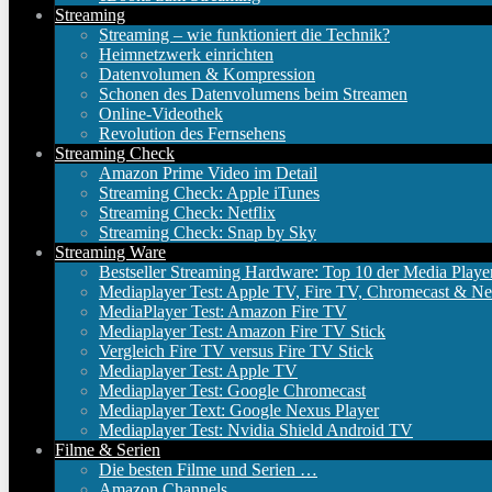
Streaming
Streaming – wie funktioniert die Technik?
Heimnetzwerk einrichten
Datenvolumen & Kompression
Schonen des Datenvolumens beim Streamen
Online-Videothek
Revolution des Fernsehens
Streaming Check
Amazon Prime Video im Detail
Streaming Check: Apple iTunes
Streaming Check: Netflix
Streaming Check: Snap by Sky
Streaming Ware
Bestseller Streaming Hardware: Top 10 der Media Playe
Mediaplayer Test: Apple TV, Fire TV, Chromecast & Ne
MediaPlayer Test: Amazon Fire TV
Mediaplayer Test: Amazon Fire TV Stick
Vergleich Fire TV versus Fire TV Stick
Mediaplayer Test: Apple TV
Mediaplayer Test: Google Chromecast
Mediaplayer Text: Google Nexus Player
Mediaplayer Test: Nvidia Shield Android TV
Filme & Serien
Die besten Filme und Serien …
Amazon Channels