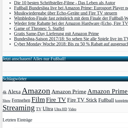
Die 10 besten Schriftsteller-Filme - Das Leben als Autor
Fußball Bundesliga live bei Amazon Prime: Eurosport Player
Musikwiedergabe über Echo-Geräte und Fire TV steuern
Wimbledon-Finale fast zeitgleich mit dem Finale der Fußball
Wieder fette Rabatte bei der Amazon Hardware (Echo, Fire T
Game of Thrones: 5. Staffel
Gratis Same-Day Lieferung mit Amazon Prime
Bundesliga-Saison 2017/18: So sehen Sie alle Spiele live im T
Cyber Monday Woche 2018: Bis zu 50 % Rabatt auf ausgesuch
Jetzt anschauen! Alles nur Fußball!
Schlagwörter
Amazon
Amazon Prime 
Amazon Prime
Alexa
4k
Film
Fire TV
Fire TV Stick
Fußball
Fernsehen
Show
komplett
Streaming
Ultra
TV
Ultra HD
Video
Letzten Einträge