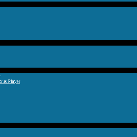
r
xus Player