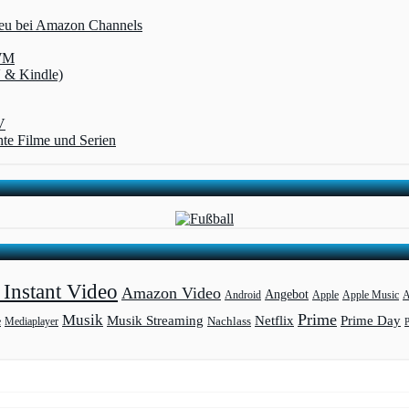
 neu bei Amazon Channels
-WM
V & Kindle)
V
te Filme und Serien
Instant Video
Amazon Video
Angebot
Apple
Apple Music
A
Android
Prime
Musik
Musik Streaming
Netflix
Prime Day
Mediaplayer
Nachlass
e