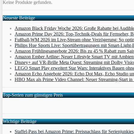
Keine Produkte gefunden.
Neueste Beiträge
Amazon Black Friday Woche 2026: Große Rabatte bei Audibl
Amazon Prime Day 2026: Top-Technik-Deals für Fernseher, 
Fußball-WM 2026 im Live-Stream ohne Verzögerung: So optimi
Philips Hue Sports Live: Sportübertragungen mit Smart‑Light‑E
Amazon Frühlingsangebote 2026: Bis zu 45 % Rabatt zum Saiso
Amazon Ember Artline: Neuer Lifestyle Smart TV mit Ambien
Disney+ auf VR-Brille Meta Quest: Streaming mit Dolby Visi
LEGO Smart Play erweitert Star Wars: Interaktives Bauen ohne 
Amazon Echo Angebote 2026: Echo Dot Max, Echo Studio und E
HBO Max als Prime Video Channel: Neuer Streaming‑Start in D
Top-Serien zum günstigen Preis
Wichtige Beiträge
Staffel-Pass bei Amazon Prime: Preisnachlass für Serienjunkies