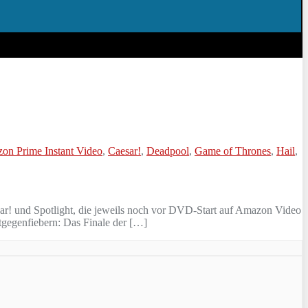
on Prime Instant Video
,
Caesar!
,
Deadpool
,
Game of Thrones
,
Hail
,
sar! und Spotlight, die jeweils noch vor DVD-Start auf Amazon Video
tgegenfiebern: Das Finale der […]