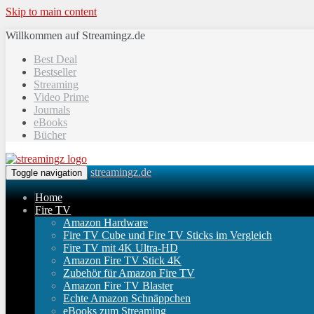
Skip to main content
Willkommen auf Streamingz.de
Best Deal
Bestseller
Streaming
Video Prime
Journals
eBooks
Bücher
streamingz.de
Toggle navigation
Home
Fire TV
Amazon Hardware
Fire TV Cube und Fire TV Sticks im Vergleich
Fire TV mit 4K Ultra-HD
Amazon Fire TV Stick 4K
Zubehör für Amazon Fire TV
Amazon Fire TV Blaster
Echte Amazon Schnäppchen
eBooks zum Streaming