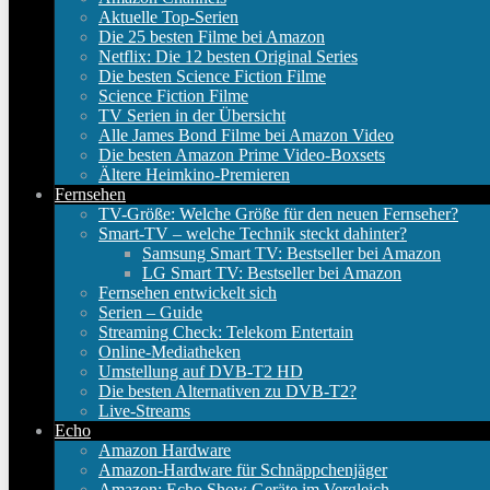
Aktuelle Top-Serien
Die 25 besten Filme bei Amazon
Netflix: Die 12 besten Original Series
Die besten Science Fiction Filme
Science Fiction Filme
TV Serien in der Übersicht
Alle James Bond Filme bei Amazon Video
Die besten Amazon Prime Video-Boxsets
Ältere Heimkino-Premieren
Fernsehen
TV-Größe: Welche Größe für den neuen Fernseher?
Smart-TV – welche Technik steckt dahinter?
Samsung Smart TV: Bestseller bei Amazon
LG Smart TV: Bestseller bei Amazon
Fernsehen entwickelt sich
Serien – Guide
Streaming Check: Telekom Entertain
Online-Mediatheken
Umstellung auf DVB-T2 HD
Die besten Alternativen zu DVB-T2?
Live-Streams
Echo
Amazon Hardware
Amazon-Hardware für Schnäppchenjäger
Amazon: Echo Show Geräte im Vergleich