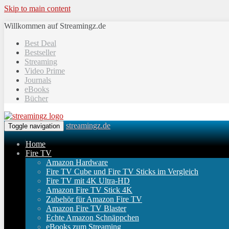
Skip to main content
Willkommen auf Streamingz.de
Best Deal
Bestseller
Streaming
Video Prime
Journals
eBooks
Bücher
streamingz.de
Toggle navigation
Home
Fire TV
Amazon Hardware
Fire TV Cube und Fire TV Sticks im Vergleich
Fire TV mit 4K Ultra-HD
Amazon Fire TV Stick 4K
Zubehör für Amazon Fire TV
Amazon Fire TV Blaster
Echte Amazon Schnäppchen
eBooks zum Streaming