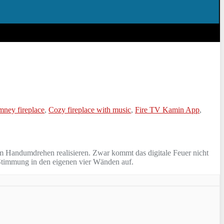
mney fireplace
,
Cozy fireplace with music
,
Fire TV Kamin App
,
im Handumdrehen realisieren. Zwar kommt das digitale Feuer nicht
Stimmung in den eigenen vier Wänden auf.