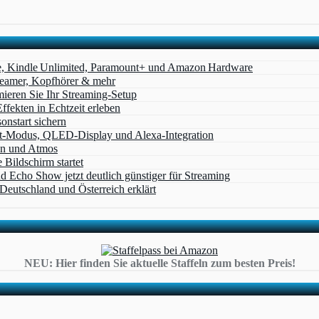
e, Kindle Unlimited, Paramount+ und Amazon Hardware
Beamer, Kopfhörer & mehr
eren Sie Ihr Streaming-Setup
ffekten in Echtzeit erleben
nstart sichern
t‑Modus, QLED‑Display und Alexa‑Integration
on und Atmos
Bildschirm startet
cho Show jetzt deutlich günstiger für Streaming
eutschland und Österreich erklärt
NEU: Hier finden Sie aktuelle Staffeln zum besten Preis!