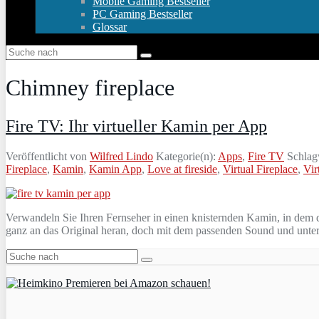
Mobile Gaming Bestseller
PC Gaming Bestseller
Glossar
Chimney fireplace
Fire TV: Ihr virtueller Kamin per App
Veröffentlicht von
Wilfred Lindo
Kategorie(n):
Apps
,
Fire TV
Schlag
Fireplace
,
Kamin
,
Kamin App
,
Love at fireside
,
Virtual Fireplace
,
Vir
Verwandeln Sie Ihren Fernseher in einen knisternden Kamin, in dem d
ganz an das Original heran, doch mit dem passenden Sound und unt