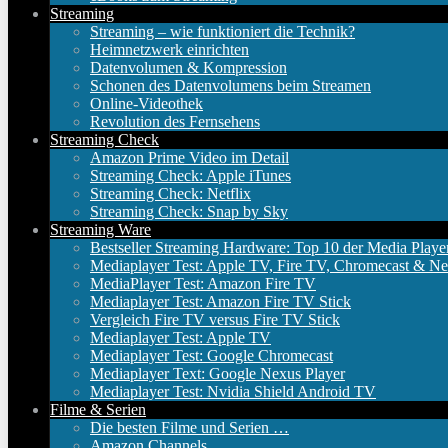
Streaming
Streaming – wie funktioniert die Technik?
Heimnetzwerk einrichten
Datenvolumen & Kompression
Schonen des Datenvolumens beim Streamen
Online-Videothek
Revolution des Fernsehens
Streaming Check
Amazon Prime Video im Detail
Streaming Check: Apple iTunes
Streaming Check: Netflix
Streaming Check: Snap by Sky
Streaming Ware
Bestseller Streaming Hardware: Top 10 der Media Playe
Mediaplayer Test: Apple TV, Fire TV, Chromecast & Ne
MediaPlayer Test: Amazon Fire TV
Mediaplayer Test: Amazon Fire TV Stick
Vergleich Fire TV versus Fire TV Stick
Mediaplayer Test: Apple TV
Mediaplayer Test: Google Chromecast
Mediaplayer Text: Google Nexus Player
Mediaplayer Test: Nvidia Shield Android TV
Filme & Serien
Die besten Filme und Serien …
Amazon Channels