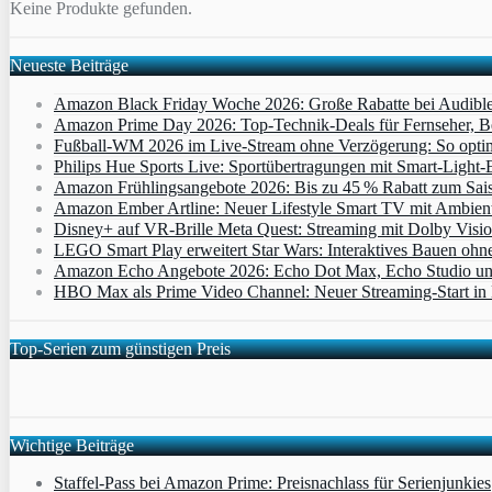
Keine Produkte gefunden.
Neueste Beiträge
Amazon Black Friday Woche 2026: Große Rabatte bei Audibl
Amazon Prime Day 2026: Top-Technik-Deals für Fernseher, 
Fußball-WM 2026 im Live-Stream ohne Verzögerung: So optimi
Philips Hue Sports Live: Sportübertragungen mit Smart‑Light‑E
Amazon Frühlingsangebote 2026: Bis zu 45 % Rabatt zum Saiso
Amazon Ember Artline: Neuer Lifestyle Smart TV mit Ambien
Disney+ auf VR-Brille Meta Quest: Streaming mit Dolby Visi
LEGO Smart Play erweitert Star Wars: Interaktives Bauen ohne 
Amazon Echo Angebote 2026: Echo Dot Max, Echo Studio und E
HBO Max als Prime Video Channel: Neuer Streaming‑Start in D
Top-Serien zum günstigen Preis
Wichtige Beiträge
Staffel-Pass bei Amazon Prime: Preisnachlass für Serienjunkies