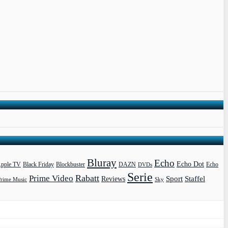
Bluray
Echo
Echo Dot
pple TV
Blockbuster
DAZN
Black Friday
DVDs
Echo
Serie
Rabatt
Prime Video
Sport
Staffel
Reviews
Prime Music
Sky