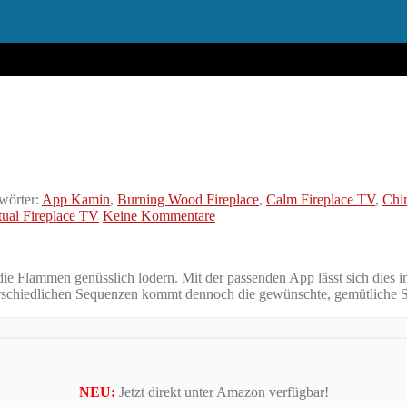
wörter:
App Kamin
,
Burning Wood Fireplace
,
Calm Fireplace TV
,
Chi
tual Fireplace TV
Keine Kommentare
ie Flammen genüsslich lodern. Mit der passenden App lässt sich dies 
erschiedlichen Sequenzen kommt dennoch die gewünschte, gemütliche 
NEU:
Jetzt direkt unter Amazon verfügbar!