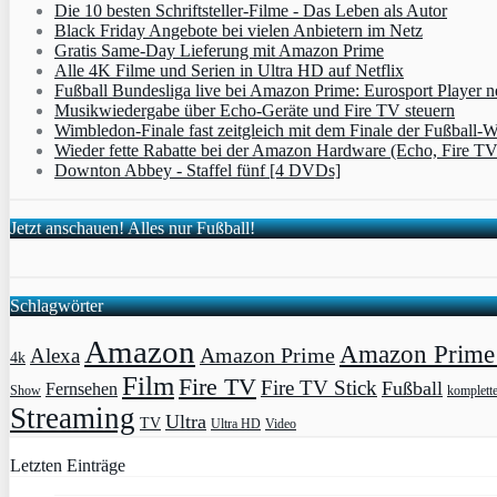
Die 10 besten Schriftsteller-Filme - Das Leben als Autor
Black Friday Angebote bei vielen Anbietern im Netz
Gratis Same-Day Lieferung mit Amazon Prime
Alle 4K Filme und Serien in Ultra HD auf Netflix
Fußball Bundesliga live bei Amazon Prime: Eurosport Player
Musikwiedergabe über Echo-Geräte und Fire TV steuern
Wimbledon-Finale fast zeitgleich mit dem Finale der Fußball
Wieder fette Rabatte bei der Amazon Hardware (Echo, Fire T
Downton Abbey - Staffel fünf [4 DVDs]
Jetzt anschauen! Alles nur Fußball!
Schlagwörter
Amazon
Amazon Prime 
Amazon Prime
Alexa
4k
Film
Fire TV
Fire TV Stick
Fußball
Fernsehen
Show
komplett
Streaming
Ultra
TV
Ultra HD
Video
Letzten Einträge