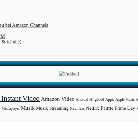
 neu bei Amazon Channels
-WM
V & Kindle)
Instant Video
Amazon Video
Angebot
Apple
Apple Music
A
Android
Prime
Musik
Musik Streaming
Netflix
Prime Day
Mediaplayer
Nachlass
e