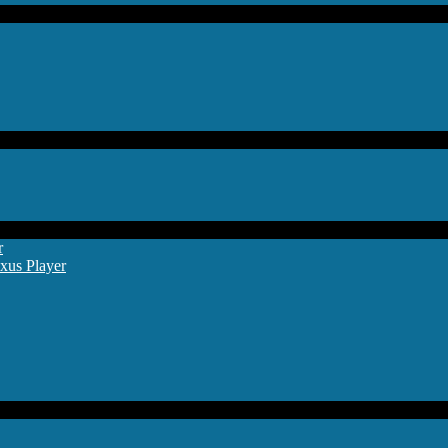
r
xus Player