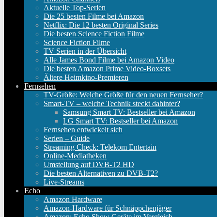
Aktuelle Top-Serien
Die 25 besten Filme bei Amazon
Netflix: Die 12 besten Original Series
Die besten Science Fiction Filme
Science Fiction Filme
TV Serien in der Übersicht
Alle James Bond Filme bei Amazon Video
Die besten Amazon Prime Video-Boxsets
Ältere Heimkino-Premieren
Fernsehen
TV-Größe: Welche Größe für den neuen Fernseher?
Smart-TV – welche Technik steckt dahinter?
Samsung Smart TV: Bestseller bei Amazon
LG Smart TV: Bestseller bei Amazon
Fernsehen entwickelt sich
Serien – Guide
Streaming Check: Telekom Entertain
Online-Mediatheken
Umstellung auf DVB-T2 HD
Die besten Alternativen zu DVB-T2?
Live-Streams
Echo
Amazon Hardware
Amazon-Hardware für Schnäppchenjäger
Amazon: Echo Show Geräte im Vergleich