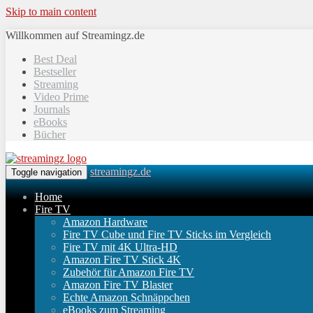
Skip to main content
Willkommen auf Streamingz.de
Best Deal
Bestseller
Streaming
Video Prime
Journals
eBooks
Bücher
streamingz.de
Toggle navigation
Home
Fire TV
Amazon Hardware
Fire TV Cube und Fire TV Sticks im Vergleich
Fire TV mit 4K Ultra-HD
Amazon Fire TV Stick 4K
Zubehör für Amazon Fire TV
Amazon Fire TV Blaster
Echte Amazon Schnäppchen
eBooks zum Streaming