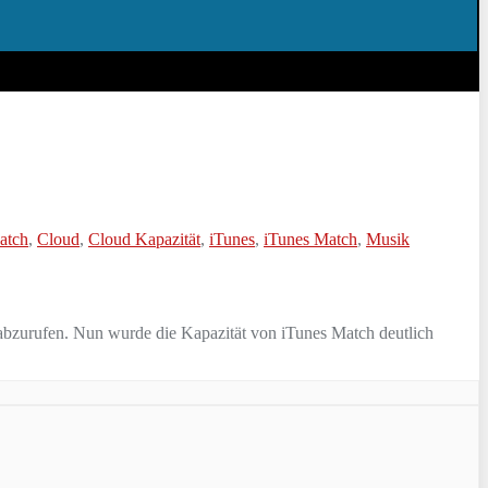
atch
,
Cloud
,
Cloud Kapazität
,
iTunes
,
iTunes Match
,
Musik
 abzurufen. Nun wurde die Kapazität von iTunes Match deutlich