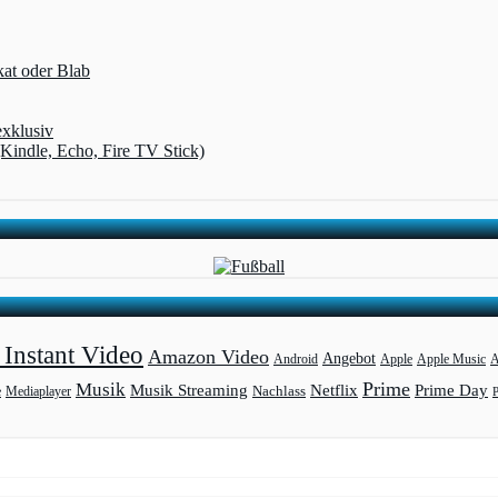
kat oder Blab
exklusiv
(Kindle, Echo, Fire TV Stick)
Instant Video
Amazon Video
Angebot
Apple
Apple Music
A
Android
Prime
Musik
Musik Streaming
Netflix
Prime Day
Mediaplayer
Nachlass
e