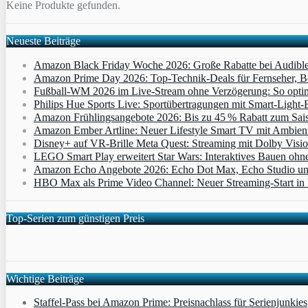
Keine Produkte gefunden.
Neueste Beiträge
Amazon Black Friday Woche 2026: Große Rabatte bei Audibl
Amazon Prime Day 2026: Top-Technik-Deals für Fernseher, 
Fußball-WM 2026 im Live-Stream ohne Verzögerung: So optimi
Philips Hue Sports Live: Sportübertragungen mit Smart‑Light‑E
Amazon Frühlingsangebote 2026: Bis zu 45 % Rabatt zum Saiso
Amazon Ember Artline: Neuer Lifestyle Smart TV mit Ambien
Disney+ auf VR-Brille Meta Quest: Streaming mit Dolby Visi
LEGO Smart Play erweitert Star Wars: Interaktives Bauen ohne 
Amazon Echo Angebote 2026: Echo Dot Max, Echo Studio und E
HBO Max als Prime Video Channel: Neuer Streaming‑Start in D
Top-Serien zum günstigen Preis
Wichtige Beiträge
Staffel-Pass bei Amazon Prime: Preisnachlass für Serienjunkies