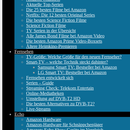
Aktuelle Top-Serien
Die 25 besten Filme bei Amazon
Netflix: Die 12 besten Original Series
Die besten Science Fiction Filme
Science Fiction Filme
TV Serien in der Übersicht
Alle James Bond Filme bei Amazon Video
Die besten Amazon Prime Video-Boxsets
Ältere Heimkino-Premieren
Fernsehen
TV-Größe: Welche Größe für den neuen Fernseher?
Smart-TV – welche Technik steckt dahinter?
Samsung Smart TV: Bestseller bei Amazon
LG Smart TV: Bestseller bei Amazon
Fernsehen entwickelt sich
Serien – Guide
Streaming Check: Telekom Entertain
Online-Mediatheken
Umstellung auf DVB-T2 HD
Die besten Alternativen zu DVB-T2?
Live-Streams
Echo
Amazon Hardware
Amazon-Hardware für Schnäppchenjäger
Amazon: Echo Show Geräte im Vergleich