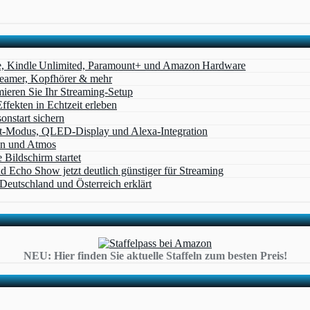
e, Kindle Unlimited, Paramount+ und Amazon Hardware
Beamer, Kopfhörer & mehr
eren Sie Ihr Streaming-Setup
ffekten in Echtzeit erleben
nstart sichern
t‑Modus, QLED‑Display und Alexa‑Integration
on und Atmos
Bildschirm startet
cho Show jetzt deutlich günstiger für Streaming
eutschland und Österreich erklärt
NEU: Hier finden Sie aktuelle Staffeln zum besten Preis!