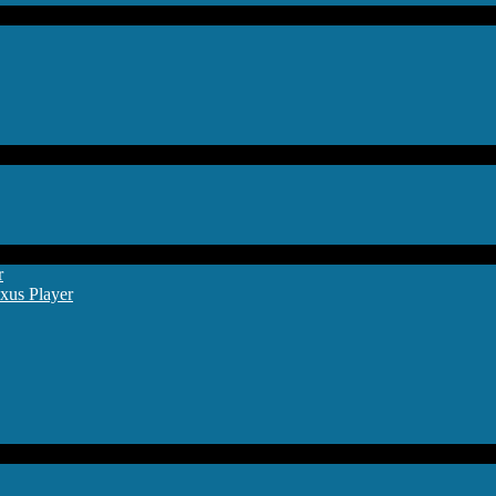
r
xus Player