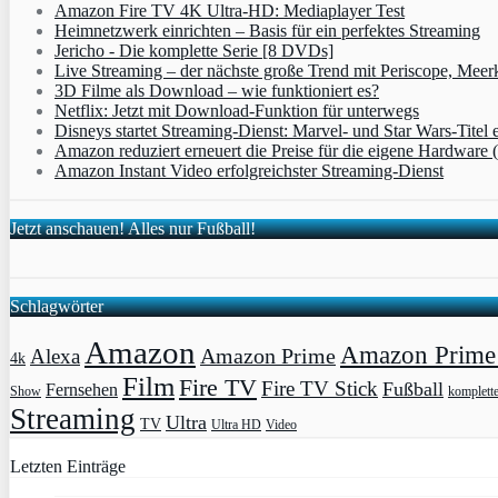
Amazon Fire TV 4K Ultra-HD: Mediaplayer Test
Heimnetzwerk einrichten – Basis für ein perfektes Streaming
Jericho - Die komplette Serie [8 DVDs]
Live Streaming – der nächste große Trend mit Periscope, Meer
3D Filme als Download – wie funktioniert es?
Netflix: Jetzt mit Download-Funktion für unterwegs
Disneys startet Streaming-Dienst: Marvel- und Star Wars-Titel 
Amazon reduziert erneuert die Preise für die eigene Hardware 
Amazon Instant Video erfolgreichster Streaming-Dienst
Jetzt anschauen! Alles nur Fußball!
Schlagwörter
Amazon
Amazon Prime 
Amazon Prime
Alexa
4k
Film
Fire TV
Fire TV Stick
Fußball
Fernsehen
Show
komplett
Streaming
Ultra
TV
Ultra HD
Video
Letzten Einträge