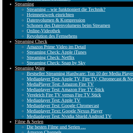
Streaming
Streaming – wie funktioniert die Technik?
Heimnetzwerk einrichten
Datenvolumen & Kompression
Schonen des Datenvolumens beim Streamen
Online-Videothek
Revolution des Fernsehens
Streaming Check
Amazon Prime Video im Detail
Streaming Check: Apple iTunes
Streaming Check: Netflix
Streaming Check: Snap by Sky
Streaming Ware
Bestseller Streaming Hardware: Top 10 der Media Playe
Mediaplayer Test: Apple TV, Fire TV, Chromecast & Ne
MediaPlayer Test: Amazon Fire TV
Mediaplayer Test: Amazon Fire TV Stick
Vergleich Fire TV versus Fire TV Stick
Mediaplayer Test: Apple TV
Mediaplayer Test: Google Chromecast
Mediaplayer Text: Google Nexus Player
Mediaplayer Test: Nvidia Shield Android TV
Filme & Serien
Die besten Filme und Serien …
Amazon Channels