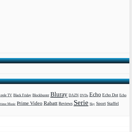
Bluray
Echo
Echo Dot
pple TV
Blockbuster
DAZN
Black Friday
DVDs
Echo
Serie
Rabatt
Prime Video
Sport
Staffel
Reviews
Prime Music
Sky