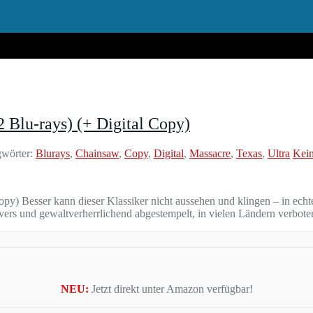
 Blu-rays) (+ Digital Copy)
wörter:
Blurays
,
Chainsaw
,
Copy
,
Digital
,
Massacre
,
Texas
,
Ultra
Kei
opy) Besser kann dieser Klassiker nicht aussehen und klingen – in e
s und gewaltverherrlichend abgestempelt, in vielen Ländern verboten
NEU:
Jetzt direkt unter Amazon verfügbar!