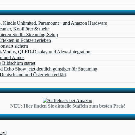
e, Kindle Unlimited, Paramount+ und Amazon Hardware
Beamer, Kopfhörer & mehr
eren Sie Ihr Streaming-Setup
ffekten in Echtzeit erleben
nstart sichern
t‑Modus, QLED‑Display und Alexa‑Integration
on und Atmos
Bildschirm startet
cho Show jetzt deutlich günstiger für Streaming
eutschland und Österreich erklärt
NEU: Hier finden Sie aktuelle Staffeln zum besten Preis!
ray]