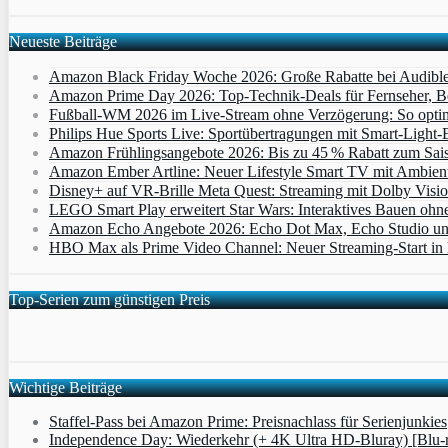
Neueste Beiträge
Amazon Black Friday Woche 2026: Große Rabatte bei Audibl
Amazon Prime Day 2026: Top-Technik-Deals für Fernseher, 
Fußball-WM 2026 im Live-Stream ohne Verzögerung: So optimi
Philips Hue Sports Live: Sportübertragungen mit Smart‑Light‑E
Amazon Frühlingsangebote 2026: Bis zu 45 % Rabatt zum Saiso
Amazon Ember Artline: Neuer Lifestyle Smart TV mit Ambien
Disney+ auf VR-Brille Meta Quest: Streaming mit Dolby Visi
LEGO Smart Play erweitert Star Wars: Interaktives Bauen ohne 
Amazon Echo Angebote 2026: Echo Dot Max, Echo Studio und E
HBO Max als Prime Video Channel: Neuer Streaming‑Start in D
Top-Serien zum günstigen Preis
Wichtige Beiträge
Staffel-Pass bei Amazon Prime: Preisnachlass für Serienjunkies
Independence Day: Wiederkehr (+ 4K Ultra HD-Bluray) [Blu-