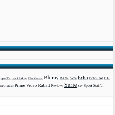
Bluray
Echo
Echo Dot
pple TV
Blockbuster
DAZN
Black Friday
DVDs
Echo
Serie
Rabatt
Prime Video
Sport
Staffel
Reviews
Prime Music
Sky