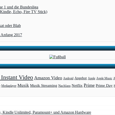
ue 1 und die Bundesliga
(Kindle, Echo, Fire TV Stick)
kat oder Blab
t Anfang 2017
Instant Video
Amazon Video
Angebot
Apple
Apple Music
A
Android
Prime
Musik
Musik Streaming
Netflix
Prime Day
Mediaplayer
Nachlass
e
e, Kindle Unlimited, Paramount+ und Amazon Hardware