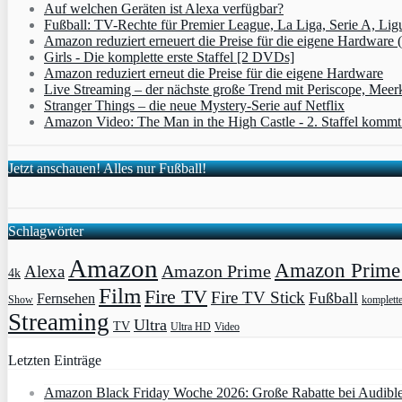
Auf welchen Geräten ist Alexa verfügbar?
Fußball: TV-Rechte für Premier League, La Liga, Serie A, Lig
Amazon reduziert erneuert die Preise für die eigene Hardware 
Girls - Die komplette erste Staffel [2 DVDs]
Amazon reduziert erneut die Preise für die eigene Hardware
Live Streaming – der nächste große Trend mit Periscope, Meer
Stranger Things – die neue Mystery-Serie auf Netflix
Amazon Video: The Man in the High Castle - 2. Staffel komm
Jetzt anschauen! Alles nur Fußball!
Schlagwörter
Amazon
Amazon Prime 
Amazon Prime
Alexa
4k
Film
Fire TV
Fire TV Stick
Fußball
Fernsehen
Show
komplett
Streaming
Ultra
TV
Ultra HD
Video
Letzten Einträge
Amazon Black Friday Woche 2026: Große Rabatte bei Audibl