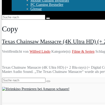
Mobile Gaming Bestseller
PC Gaming Bestseller
Glossar
Copy
Texas Chainsaw Massacre (4K Ultra HD) (+ 2
Veröffentlicht von
Wilfred Lindo
Kategorie(n):
Filme & Serien
Schlag
Texas Chainsaw Massacre (4K Ultra HD) (+ 2 Blu-rays) (+ Digital C
Master Audio Sound. „The Texas Chainsaw Massacre“ wurde als perver