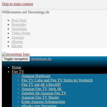
Skip to main content
Willkommen auf Streamingz.de
Best Deal
Bestseller
Streaming
Video Prime
Journals
eBooks
Bücher
streamingz.de
Toggle navigation
Home
Fire TV
Amazon Hardware
Fire TV Cube und Fire TV Sticks im Vergleich
Fire TV mit 4K Ultra-HD
Amazon Fire TV Stick 4K
Zubehör für Amazon Fire TV
Amazon Fire TV Blaster
Echte Amazon Schnäppchen
eBooks zum Streaming