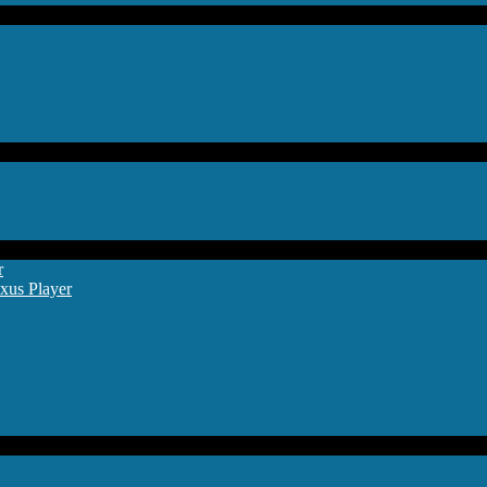
r
xus Player