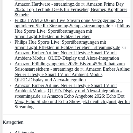
Amazon Hardware - streamingz.de
zu
Amazon Prime Day
2026: Top-Technik-Deals für Fernseher, Beamer, Kopfhörer
& mehr
Fußball-WM 2026 im Live-Stream ohne Verzögerung: So
optimieren Sie Ihr Streaming-Setup - streamingz.de
zu
Philips
Hue Sports Live: Sportübertragungen mit
Smart‑Light‑Effekten in Echtzeit erleben
Philips Hue Sports Live: Sportübertragungen mit
Smart‑Light‑Effekten in Echtzeit erleben - streamingz.de
zu
Amazon Ember Artline: Neuer Lifestyle Smart TV mit
Ambient‑Modus, QLED‑Display und Alexa‑Integration
Amazon Frühlingsangebote 2026: Bis zu 45 % Rabatt zum
Saisonstart sichern - streamingz.de
zu
Amazon Ember Artline:
Neuer Lifestyle Smart TV mit Ambient‑Modus,
QLED‑Display und Alexa‑Integration
Amazon Ember Artline: Neuer Lifestyle Smart TV mit
Ambient‑Modus, QLED‑Display und Alexa‑Integration -
streamingz.de
zu
Amazon Echo Angebote 2026: Echo Dot
Max, Echo Studio und Echo Show jetzt deutlich günstiger für
Streaming
Kategorien
Allgemein