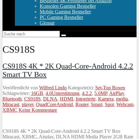
Bestseller 4K-Fernseher bei Amazon
Konsolen Gaming Bestseller
Mobile Gaming Bestseller
PC Gaming Bestseller
Glossar
CS918S
CS918S 4K * 2K Quad-Core-Android 4.2.2
Smart TV Box
Veröffentlicht von
Wilfred Lindo
Kategorie(n):
Set-Top Boxen
Schlagwörter:
16GB
,
4.0Unterstützung
,
4.2.2
,
5.0MP
,
AirPlay
,
Bluetooth
,
CS918S
,
DLNA
,
HDMI
,
Integrierte
,
Kamera
,
media
,
Miracast
,
player
,
QuadCoreAndroid
,
Router
,
Smart
,
Spot
,
Webcam
,
XBMC
Keine Kommentare
CS918S 4K * 2K Quad-Core-Android 4.2.2 Smart TV Box
Miracast, XBMC, Airplay, DLNA HDMI Media Player 2GB Ram