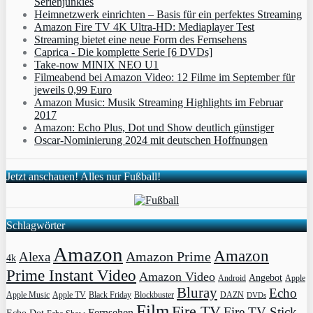
Serienjunkies
Heimnetzwerk einrichten – Basis für ein perfektes Streaming
Amazon Fire TV 4K Ultra-HD: Mediaplayer Test
Streaming bietet eine neue Form des Fernsehens
Caprica - Die komplette Serie [6 DVDs]
Take-now MINIX NEO U1
Filmeabend bei Amazon Video: 12 Filme im September für
jeweils 0,99 Euro
Amazon Music: Musik Streaming Highlights im Februar
2017
Amazon: Echo Plus, Dot und Show deutlich günstiger
Oscar-Nominierung 2024 mit deutschen Hoffnungen
Jetzt anschauen! Alles nur Fußball!
Schlagwörter
Amazon
Amazon
Amazon Prime
Alexa
4k
Prime Instant Video
Amazon Video
Angebot
Apple
Android
Bluray
Echo
Apple Music
Apple TV
Blockbuster
DAZN
Black Friday
DVDs
Film
Fire TV
Fire TV Stick
Fernsehen