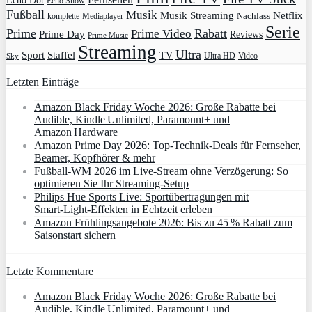
Echo Dot
Echo Show
Fußball
Musik
Musik Streaming
Netflix
Mediaplayer
Nachlass
komplette
Serie
Prime
Rabatt
Prime Video
Prime Day
Reviews
Prime Music
Streaming
Ultra
Sport
Staffel
TV
Ultra HD
Video
Sky
Letzten Einträge
Amazon Black Friday Woche 2026: Große Rabatte bei
Audible, Kindle Unlimited, Paramount+ und
Amazon Hardware
Amazon Prime Day 2026: Top-Technik-Deals für Fernseher,
Beamer, Kopfhörer & mehr
Fußball-WM 2026 im Live-Stream ohne Verzögerung: So
optimieren Sie Ihr Streaming-Setup
Philips Hue Sports Live: Sportübertragungen mit
Smart‑Light‑Effekten in Echtzeit erleben
Amazon Frühlingsangebote 2026: Bis zu 45 % Rabatt zum
Saisonstart sichern
Letzte Kommentare
Amazon Black Friday Woche 2026: Große Rabatte bei
Audible, Kindle Unlimited, Paramount+ und