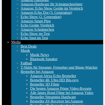
Amazon-Hardware für Schnäppchenjäger
Amazon: Echo Show Geräte im Vergleich
Amazon Echo Dot (3. Generation)
Echo Show (2. Generation)
Amazon Smart Plug
Echo Geräte Vergleich
Amazon Schnäppchen
Echo Show im Test
Echo Spot im Test
Media
Best Deals
Musik
Musik News
Bluetooth Speaker
Fußball
T-Shirts für Streamer, Fernseher und Binge-Watcher
Bestseller bei Amazon
Amazon Alexa Echo Bestseller
Bestseller 4K Ultra HD Blu-rays
Bestseller 3D Filme
Die besten Amazon Prime Video-Boxsets
Alle James Bond Filme bei Amazon Video
Bestseller Streaming Hardware
Bestseller AV-Receiver bei Amazon