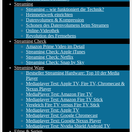
Streaming
Streaming – wie funktioniert die Technik?
Heimnetzwerk einrichten
Datenvolumen & Kompression
Schonen des Datenvolumens beim Streamen
Online-Videothek
Revolution des Fernsehens
Streaming Check
Amazon Prime Video im Detail
Streaming Check: Apple iTunes
Streaming Check: Netflix
Streaming Check: Snap by Sky
Streaming Ware
Bestseller Streaming Hardware: Top 10 der Media
Player
Mediaplayer Test: Apple TV, Fire TV, Chromecast &
Nexus Player
MediaPlayer Test: Amazon Fire TV
Mediaplayer Test: Amazon Fire TV Stick
Vergleich Fire TV versus Fire TV Stick
Mediaplayer Test: Apple TV
Mediaplayer Test: Google Chromecast
Mediaplayer Text: Google Nexus Player
Mediaplayer Test: Nvidia Shield Android TV
Filme & Serien