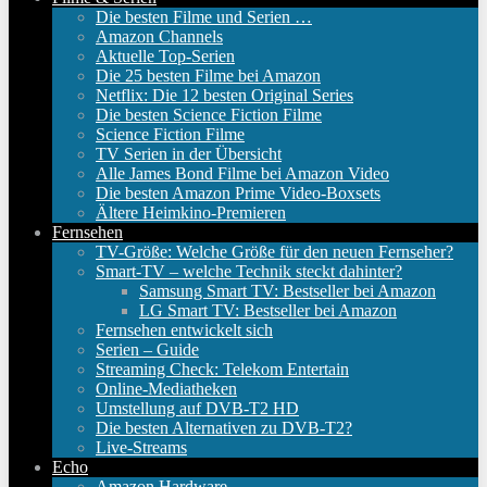
Die besten Filme und Serien …
Amazon Channels
Aktuelle Top-Serien
Die 25 besten Filme bei Amazon
Netflix: Die 12 besten Original Series
Die besten Science Fiction Filme
Science Fiction Filme
TV Serien in der Übersicht
Alle James Bond Filme bei Amazon Video
Die besten Amazon Prime Video-Boxsets
Ältere Heimkino-Premieren
Fernsehen
TV-Größe: Welche Größe für den neuen Fernseher?
Smart-TV – welche Technik steckt dahinter?
Samsung Smart TV: Bestseller bei Amazon
LG Smart TV: Bestseller bei Amazon
Fernsehen entwickelt sich
Serien – Guide
Streaming Check: Telekom Entertain
Online-Mediatheken
Umstellung auf DVB-T2 HD
Die besten Alternativen zu DVB-T2?
Live-Streams
Echo
Amazon Hardware