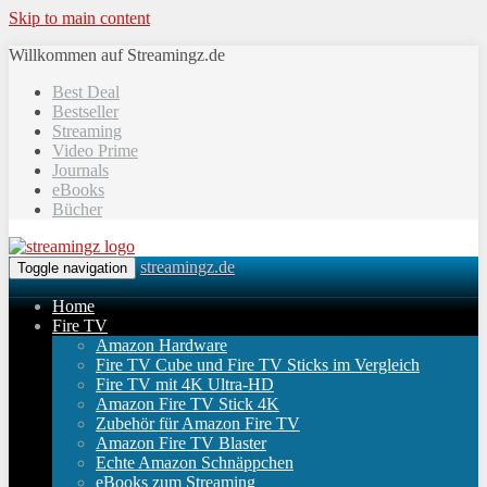
Skip to main content
Willkommen auf Streamingz.de
Best Deal
Bestseller
Streaming
Video Prime
Journals
eBooks
Bücher
streamingz.de
Toggle navigation
Home
Fire TV
Amazon Hardware
Fire TV Cube und Fire TV Sticks im Vergleich
Fire TV mit 4K Ultra-HD
Amazon Fire TV Stick 4K
Zubehör für Amazon Fire TV
Amazon Fire TV Blaster
Echte Amazon Schnäppchen
eBooks zum Streaming