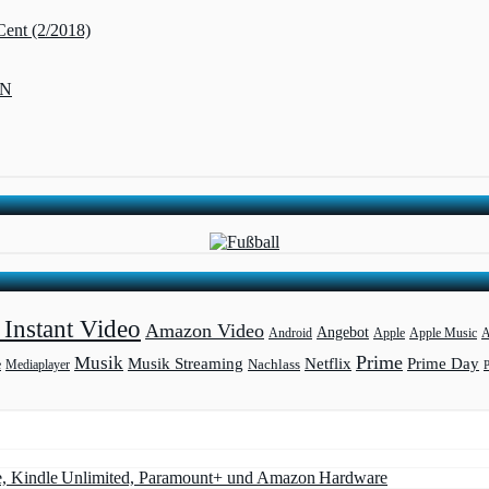
Cent (2/2018)
ZN
Instant Video
Amazon Video
Angebot
Apple
Apple Music
A
Android
Prime
Musik
Musik Streaming
Netflix
Prime Day
Mediaplayer
Nachlass
e
e, Kindle Unlimited, Paramount+ und Amazon Hardware