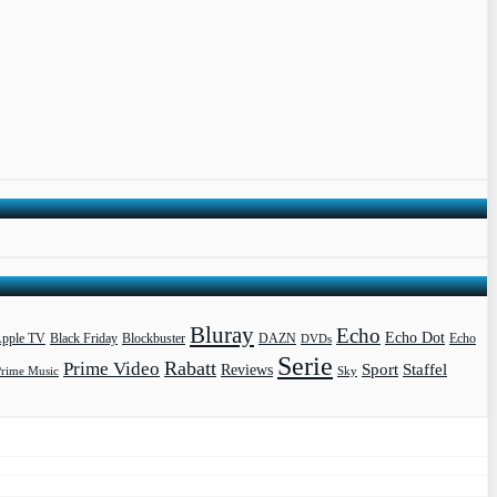
Bluray
Echo
Echo Dot
pple TV
Blockbuster
DAZN
Black Friday
DVDs
Echo
Serie
Rabatt
Prime Video
Sport
Staffel
Reviews
Prime Music
Sky