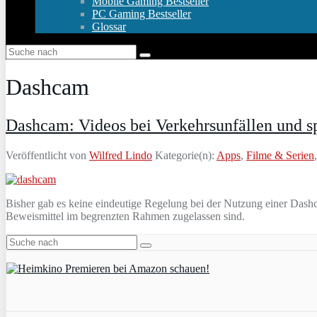
Mobile Gaming Bestseller
PC Gaming Bestseller
Glossar
Dashcam
Dashcam: Videos bei Verkehrsunfällen und s
Veröffentlicht von
Wilfred Lindo
Kategorie(n):
Apps
,
Filme & Serien
Bisher gab es keine eindeutige Regelung bei der Nutzung einer Dash
Beweismittel im begrenzten Rahmen zugelassen sind.