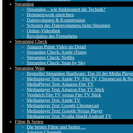
Streaming
Streaming – wie funktioniert die Technik?
Heimnetzwerk einrichten
Datenvolumen & Kompression
Schonen des Datenvolumens beim Streamen
Online-Videothek
Revolution des Fernsehens
Streaming Check
Amazon Prime Video im Detail
Streaming Check: Apple iTunes
Streaming Check: Netflix
Streaming Check: Snap by Sky
Streaming Ware
Bestseller Streaming Hardware: Top 10 der Media Playe
Mediaplayer Test: Apple TV, Fire TV, Chromecast & Ne
MediaPlayer Test: Amazon Fire TV
Mediaplayer Test: Amazon Fire TV Stick
Vergleich Fire TV versus Fire TV Stick
Mediaplayer Test: Apple TV
Mediaplayer Test: Google Chromecast
Mediaplayer Text: Google Nexus Player
Mediaplayer Test: Nvidia Shield Android TV
Filme & Serien
Die besten Filme und Serien …
Amazon Channels