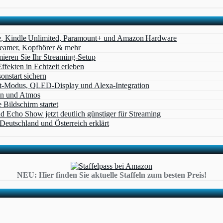
e, Kindle Unlimited, Paramount+ und Amazon Hardware
Beamer, Kopfhörer & mehr
eren Sie Ihr Streaming-Setup
ffekten in Echtzeit erleben
nstart sichern
t‑Modus, QLED‑Display und Alexa‑Integration
on und Atmos
Bildschirm startet
cho Show jetzt deutlich günstiger für Streaming
eutschland und Österreich erklärt
NEU: Hier finden Sie aktuelle Staffeln zum besten Preis!