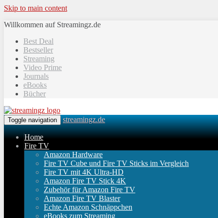
Skip to main content
Willkommen auf Streamingz.de
Best Deal
Bestseller
Streaming
Video Prime
Journals
eBooks
Bücher
streamingz.de
Toggle navigation
Home
Fire TV
Amazon Hardware
Fire TV Cube und Fire TV Sticks im Vergleich
Fire TV mit 4K Ultra-HD
Amazon Fire TV Stick 4K
Zubehör für Amazon Fire TV
Amazon Fire TV Blaster
Echte Amazon Schnäppchen
eBooks zum Streaming