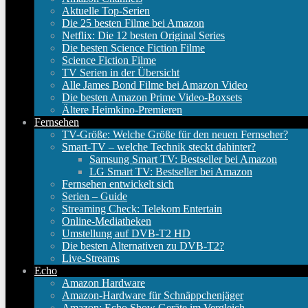
Aktuelle Top-Serien
Die 25 besten Filme bei Amazon
Netflix: Die 12 besten Original Series
Die besten Science Fiction Filme
Science Fiction Filme
TV Serien in der Übersicht
Alle James Bond Filme bei Amazon Video
Die besten Amazon Prime Video-Boxsets
Ältere Heimkino-Premieren
Fernsehen
TV-Größe: Welche Größe für den neuen Fernseher?
Smart-TV – welche Technik steckt dahinter?
Samsung Smart TV: Bestseller bei Amazon
LG Smart TV: Bestseller bei Amazon
Fernsehen entwickelt sich
Serien – Guide
Streaming Check: Telekom Entertain
Online-Mediatheken
Umstellung auf DVB-T2 HD
Die besten Alternativen zu DVB-T2?
Live-Streams
Echo
Amazon Hardware
Amazon-Hardware für Schnäppchenjäger
Amazon: Echo Show Geräte im Vergleich