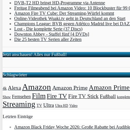
DVB-T2 HD bringt HD-Programme via Antenne
Freitag Filmeabend bei Amazon Video: 10 Blockbuster für 99 
Amazon Fire TV Cube: Der Streaming-Würfel kommt
Online-Videothek Wuaki.tv geht in Deutschland an den Start
Champions League: BVB gegen Atlético Madrid live bei DA
Lost - Die komplette Serie (37 Discs)
Downton Abbey - Staffel fünf [4 DVDs]
Die 25 besten TV Serien aller Zeiten
Jetzt anschauen! Alles nur Fußball!
Schlagwörter
Amazon
Amazon Prime 
Amazon Prime
Alexa
4k
Film
Fire TV
Fire TV Stick
Fußball
Fernsehen
Show
komplett
Streaming
Ultra
TV
Ultra HD
Video
Letzten Einträge
Amazon Black Friday Woche 2026: Große Rabatte bei Audibl