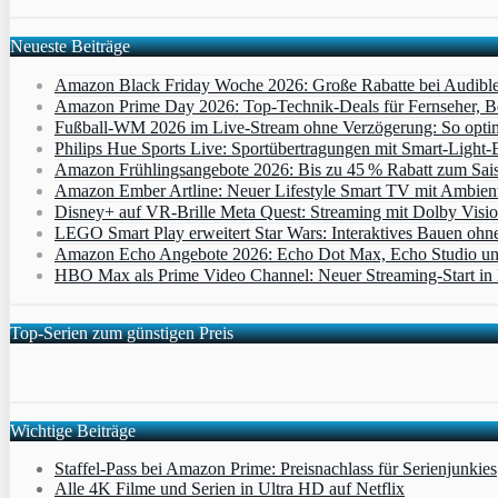
Neueste Beiträge
Amazon Black Friday Woche 2026: Große Rabatte bei Audibl
Amazon Prime Day 2026: Top-Technik-Deals für Fernseher, 
Fußball-WM 2026 im Live-Stream ohne Verzögerung: So optimi
Philips Hue Sports Live: Sportübertragungen mit Smart‑Light‑E
Amazon Frühlingsangebote 2026: Bis zu 45 % Rabatt zum Saiso
Amazon Ember Artline: Neuer Lifestyle Smart TV mit Ambien
Disney+ auf VR-Brille Meta Quest: Streaming mit Dolby Visi
LEGO Smart Play erweitert Star Wars: Interaktives Bauen ohne 
Amazon Echo Angebote 2026: Echo Dot Max, Echo Studio und E
HBO Max als Prime Video Channel: Neuer Streaming‑Start in D
Top-Serien zum günstigen Preis
Wichtige Beiträge
Staffel-Pass bei Amazon Prime: Preisnachlass für Serienjunkies
Alle 4K Filme und Serien in Ultra HD auf Netflix