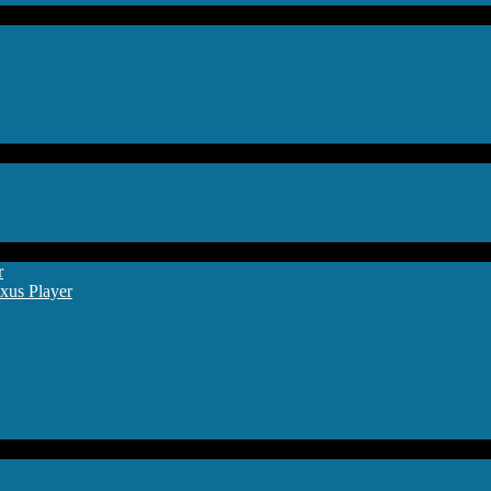
r
xus Player