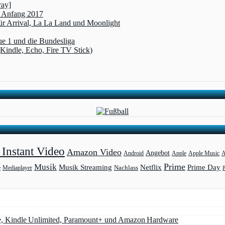
ray]
t Anfang 2017
r Arrival, La La Land und Moonlight
ue 1 und die Bundesliga
(Kindle, Echo, Fire TV Stick)
Instant Video
Amazon Video
Angebot
Apple
Apple Music
A
Android
Prime
Musik
Musik Streaming
Netflix
Prime Day
Mediaplayer
Nachlass
e
e, Kindle Unlimited, Paramount+ und Amazon Hardware