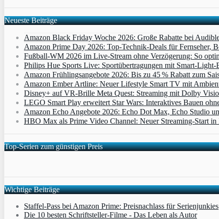
Neueste Beiträge
Amazon Black Friday Woche 2026: Große Rabatte bei Audibl
Amazon Prime Day 2026: Top-Technik-Deals für Fernseher, 
Fußball-WM 2026 im Live-Stream ohne Verzögerung: So optimi
Philips Hue Sports Live: Sportübertragungen mit Smart‑Light‑E
Amazon Frühlingsangebote 2026: Bis zu 45 % Rabatt zum Saiso
Amazon Ember Artline: Neuer Lifestyle Smart TV mit Ambien
Disney+ auf VR-Brille Meta Quest: Streaming mit Dolby Visi
LEGO Smart Play erweitert Star Wars: Interaktives Bauen ohne 
Amazon Echo Angebote 2026: Echo Dot Max, Echo Studio und E
HBO Max als Prime Video Channel: Neuer Streaming‑Start in D
Top-Serien zum günstigen Preis
Wichtige Beiträge
Staffel-Pass bei Amazon Prime: Preisnachlass für Serienjunkies
Die 10 besten Schriftsteller-Filme - Das Leben als Autor