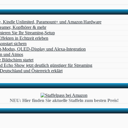
e, Kindle Unlimited, Paramount+ und Amazon Hardware
Beamer, Kopfhörer & mehr
eren Sie Ihr Streaming-Setup
ffekten in Echtzeit erleben
nstart sichern
t‑Modus, QLED‑Display und Alexa‑Integration
on und Atmos
Bildschirm startet
cho Show jetzt deutlich günstiger für Streaming
eutschland und Österreich erklärt
NEU: Hier finden Sie aktuelle Staffeln zum besten Preis!