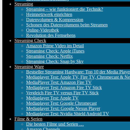
Streaming
Streaming – wie funktioniert die Technik?
Heimnetzwerk einrichten
Datenvolumen & Kompression
Schonen des Datenvolumens beim Streamen
Online-Videothek
Revolution des Fernsehens
Streaming Check
Amazon Prime Video im Detail
Streaming Check: Apple iTunes
Streaming Check: Netflix
Streaming Check: Snap by Sky
Streaming Ware
Bestseller Streaming Hardware: Top 10 der Media Playe
Mediaplayer Test: Apple TV, Fire TV, Chromecast & Ne
MediaPlayer Test: Amazon Fire TV
Mediaplayer Test: Amazon Fire TV Stick
Vergleich Fire TV versus Fire TV Stick
Mediaplayer Test: Apple TV
Mediaplayer Test: Google Chromecast
Mediaplayer Text: Google Nexus Player
Mediaplayer Test: Nvidia Shield Android TV
Filme & Serien
Die besten Filme und Serien …
Amazon Channels