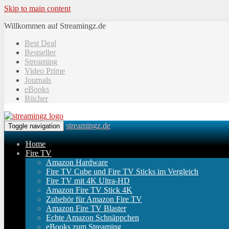
Skip to main content
Willkommen auf Streamingz.de
Best Deal
Bestseller
Streaming
Video Prime
Journals
eBooks
Bücher
streamingz.de
Toggle navigation
Home
Fire TV
Amazon Hardware
Fire TV Cube und Fire TV Sticks im Vergleich
Fire TV mit 4K Ultra-HD
Amazon Fire TV Stick 4K
Zubehör für Amazon Fire TV
Amazon Fire TV Blaster
Echte Amazon Schnäppchen
eBooks zum Streaming