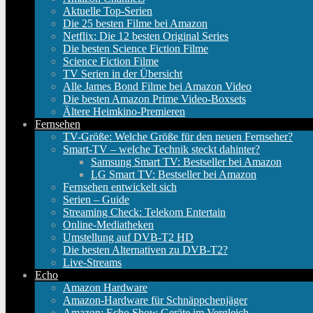
Aktuelle Top-Serien
Die 25 besten Filme bei Amazon
Netflix: Die 12 besten Original Series
Die besten Science Fiction Filme
Science Fiction Filme
TV Serien in der Übersicht
Alle James Bond Filme bei Amazon Video
Die besten Amazon Prime Video-Boxsets
Ältere Heimkino-Premieren
Fernsehen
TV-Größe: Welche Größe für den neuen Fernseher?
Smart-TV – welche Technik steckt dahinter?
Samsung Smart TV: Bestseller bei Amazon
LG Smart TV: Bestseller bei Amazon
Fernsehen entwickelt sich
Serien – Guide
Streaming Check: Telekom Entertain
Online-Mediatheken
Umstellung auf DVB-T2 HD
Die besten Alternativen zu DVB-T2?
Live-Streams
Echo
Amazon Hardware
Amazon-Hardware für Schnäppchenjäger
Amazon: Echo Show Geräte im Vergleich