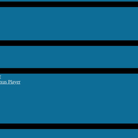
r
xus Player