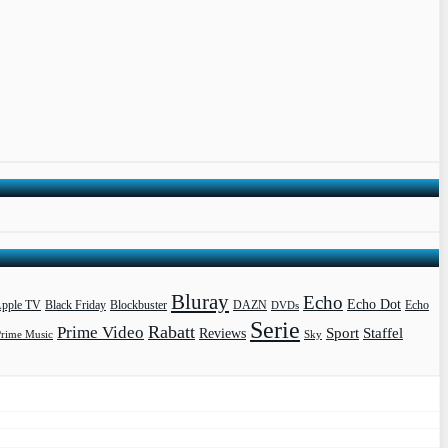
Bluray
Echo
Echo Dot
pple TV
Blockbuster
DAZN
Black Friday
DVDs
Echo
Serie
Rabatt
Prime Video
Sport
Staffel
Reviews
Prime Music
Sky