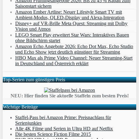
Amazon Frühlingsangebote 2026: Bis zu 45 % Rabatt zum
Saisonstart sichern
Amazon Ember Artline: Neuer Lifestyle Smart TV mit
Ambient‑Modus, QLED‑Display und Alexa‑Integration
Disney+ auf VR-Brille Meta Quest: Streaming mit Dolby
Vision und Atmos
LEGO Smart Play erweitert Star Wars: Interaktives Bauen
ohne Bildschirm startet
Amazon Echo Angebote 2026: Echo Dot Max, Echo Studio
und Echo Show jetzt deutlich günstiger für Streaming
HBO Max als Prime Video Channel: Neuer Streaming‑Start
in Deutschland und Österreich erklärt
Top-Serien zum günstigen Preis
NEU: Hier finden Sie aktuelle Staffeln zum besten Preis!
Wichtige Beiträge
Staffel-Pass bei Amazon Prime: Preisnachlass für
Serienjunkies
Alle 4K Filme und Serien in Ultra HD auf Netflix
Die besten Science Fiction Filme 2015