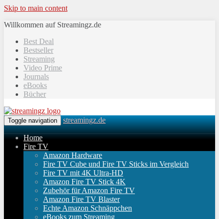
Skip to main content
Willkommen auf Streamingz.de
Best Deal
Bestseller
Streaming
Video Prime
Journals
eBooks
Bücher
streamingz.de
Toggle navigation
Home
Fire TV
Amazon Hardware
Fire TV Cube und Fire TV Sticks im Vergleich
Fire TV mit 4K Ultra-HD
Amazon Fire TV Stick 4K
Zubehör für Amazon Fire TV
Amazon Fire TV Blaster
Echte Amazon Schnäppchen
eBooks zum Streaming