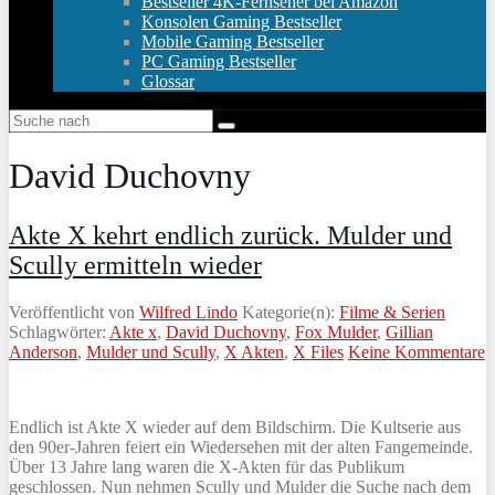
Bestseller 4K-Fernseher bei Amazon
Konsolen Gaming Bestseller
Mobile Gaming Bestseller
PC Gaming Bestseller
Glossar
David Duchovny
Akte X kehrt endlich zurück. Mulder und
Scully ermitteln wieder
Veröffentlicht von
Wilfred Lindo
Kategorie(n):
Filme & Serien
Schlagwörter:
Akte x
,
David Duchovny
,
Fox Mulder
,
Gillian
Anderson
,
Mulder und Scully
,
X Akten
,
X Files
Keine Kommentare
Endlich ist Akte X wieder auf dem Bildschirm. Die Kultserie aus
den 90er-Jahren feiert ein Wiedersehen mit der alten Fangemeinde.
Über 13 Jahre lang waren die X-Akten für das Publikum
geschlossen. Nun nehmen Scully und Mulder die Suche nach dem