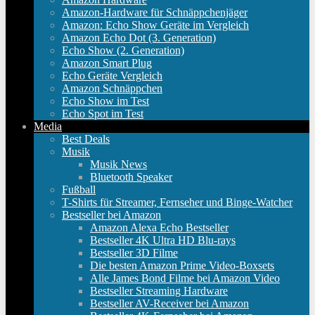
Amazon-Hardware für Schnäppchenjäger
Amazon: Echo Show Geräte im Vergleich
Amazon Echo Dot (3. Generation)
Echo Show (2. Generation)
Amazon Smart Plug
Echo Geräte Vergleich
Amazon Schnäppchen
Echo Show im Test
Echo Spot im Test
Media
Best Deals
Musik
Musik News
Bluetooth Speaker
Fußball
T-Shirts für Streamer, Fernseher und Binge-Watcher
Bestseller bei Amazon
Amazon Alexa Echo Bestseller
Bestseller 4K Ultra HD Blu-rays
Bestseller 3D Filme
Die besten Amazon Prime Video-Boxsets
Alle James Bond Filme bei Amazon Video
Bestseller Streaming Hardware
Bestseller AV-Receiver bei Amazon