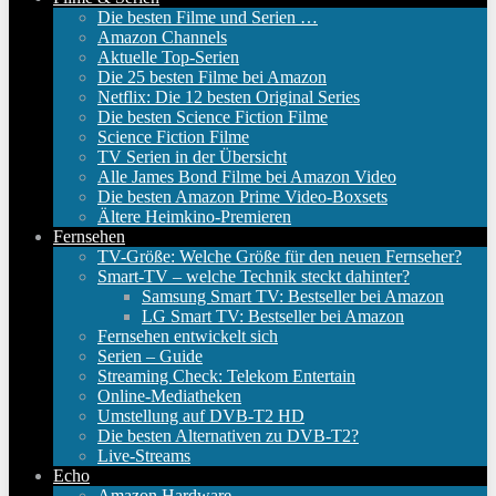
Die besten Filme und Serien …
Amazon Channels
Aktuelle Top-Serien
Die 25 besten Filme bei Amazon
Netflix: Die 12 besten Original Series
Die besten Science Fiction Filme
Science Fiction Filme
TV Serien in der Übersicht
Alle James Bond Filme bei Amazon Video
Die besten Amazon Prime Video-Boxsets
Ältere Heimkino-Premieren
Fernsehen
TV-Größe: Welche Größe für den neuen Fernseher?
Smart-TV – welche Technik steckt dahinter?
Samsung Smart TV: Bestseller bei Amazon
LG Smart TV: Bestseller bei Amazon
Fernsehen entwickelt sich
Serien – Guide
Streaming Check: Telekom Entertain
Online-Mediatheken
Umstellung auf DVB-T2 HD
Die besten Alternativen zu DVB-T2?
Live-Streams
Echo
Amazon Hardware