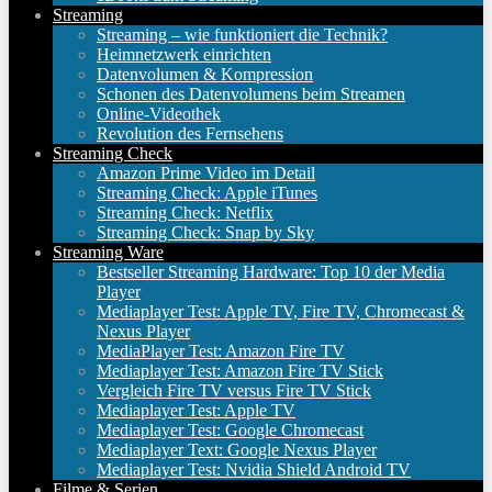
Streaming
Streaming – wie funktioniert die Technik?
Heimnetzwerk einrichten
Datenvolumen & Kompression
Schonen des Datenvolumens beim Streamen
Online-Videothek
Revolution des Fernsehens
Streaming Check
Amazon Prime Video im Detail
Streaming Check: Apple iTunes
Streaming Check: Netflix
Streaming Check: Snap by Sky
Streaming Ware
Bestseller Streaming Hardware: Top 10 der Media
Player
Mediaplayer Test: Apple TV, Fire TV, Chromecast &
Nexus Player
MediaPlayer Test: Amazon Fire TV
Mediaplayer Test: Amazon Fire TV Stick
Vergleich Fire TV versus Fire TV Stick
Mediaplayer Test: Apple TV
Mediaplayer Test: Google Chromecast
Mediaplayer Text: Google Nexus Player
Mediaplayer Test: Nvidia Shield Android TV
Filme & Serien