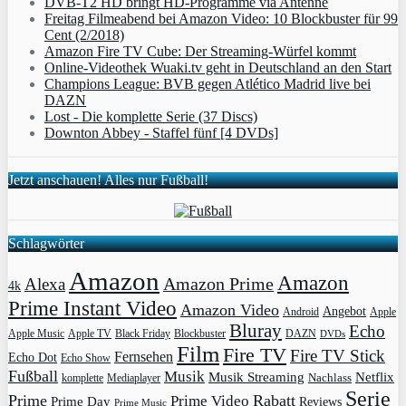
DVB-T2 HD bringt HD-Programme via Antenne
Freitag Filmeabend bei Amazon Video: 10 Blockbuster für 99
Cent (2/2018)
Amazon Fire TV Cube: Der Streaming-Würfel kommt
Online-Videothek Wuaki.tv geht in Deutschland an den Start
Champions League: BVB gegen Atlético Madrid live bei
DAZN
Lost - Die komplette Serie (37 Discs)
Downton Abbey - Staffel fünf [4 DVDs]
Jetzt anschauen! Alles nur Fußball!
Schlagwörter
Amazon
Amazon
Amazon Prime
Alexa
4k
Prime Instant Video
Amazon Video
Angebot
Apple
Android
Bluray
Echo
Apple Music
Apple TV
Blockbuster
DAZN
Black Friday
DVDs
Film
Fire TV
Fire TV Stick
Fernsehen
Echo Dot
Echo Show
Fußball
Musik
Musik Streaming
Netflix
Mediaplayer
Nachlass
komplette
Serie
Prime
Rabatt
Prime Video
Prime Day
Reviews
Prime Music