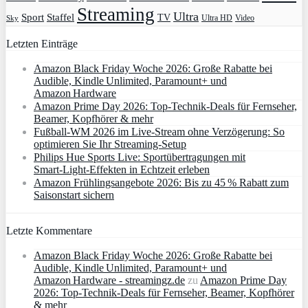
Streaming
Ultra
Sport
Staffel
TV
Ultra HD
Video
Sky
Letzten Einträge
Amazon Black Friday Woche 2026: Große Rabatte bei
Audible, Kindle Unlimited, Paramount+ und
Amazon Hardware
Amazon Prime Day 2026: Top-Technik-Deals für Fernseher,
Beamer, Kopfhörer & mehr
Fußball-WM 2026 im Live-Stream ohne Verzögerung: So
optimieren Sie Ihr Streaming-Setup
Philips Hue Sports Live: Sportübertragungen mit
Smart‑Light‑Effekten in Echtzeit erleben
Amazon Frühlingsangebote 2026: Bis zu 45 % Rabatt zum
Saisonstart sichern
Letzte Kommentare
Amazon Black Friday Woche 2026: Große Rabatte bei
Audible, Kindle Unlimited, Paramount+ und
Amazon Hardware - streamingz.de
zu
Amazon Prime Day
2026: Top-Technik-Deals für Fernseher, Beamer, Kopfhörer
& mehr