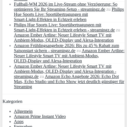
Fußball-WM 2026 im Live-Stream ohne Verzögerung: So
optimieren Sie Ihr Streaming-Setup - streamingz.de
zu
Philips
Hue Sports Live: Sportübertragungen mit
Smart‑Light‑Effekten in Echtzeit erleben
Philips Hue Sports Live: Sportübertragungen mit
Smart‑Light‑Effekten in Echtzeit erleben - streamingz.de
zu
Amazon Ember Artline: Neuer Lifestyle Smart TV mit
Ambient‑Modus, QLED‑Display und Alexa‑Integration
Amazon Frühlingsangebote 2026: Bis zu 45 % Rabatt zum
Saisonstart sichern - streamingz.de
zu
Amazon Ember Artline:
Neuer Lifestyle Smart TV mit Ambient‑Modus,
QLED‑Display und Alexa‑Integration
Amazon Ember Artline: Neuer Lifestyle Smart TV mit
Ambient‑Modus, QLED‑Display und Alexa‑Integration -
streamingz.de
zu
Amazon Echo Angebote 2026: Echo Dot
Max, Echo Studio und Echo Show jetzt deutlich günstiger für
Streaming
Kategorien
Allgemein
Amazon Prime Instant Video
Apps
Fernsehen