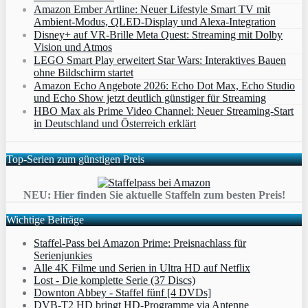
Amazon Ember Artline: Neuer Lifestyle Smart TV mit
Ambient‑Modus, QLED‑Display und Alexa‑Integration
Disney+ auf VR-Brille Meta Quest: Streaming mit Dolby
Vision und Atmos
LEGO Smart Play erweitert Star Wars: Interaktives Bauen
ohne Bildschirm startet
Amazon Echo Angebote 2026: Echo Dot Max, Echo Studio
und Echo Show jetzt deutlich günstiger für Streaming
HBO Max als Prime Video Channel: Neuer Streaming‑Start
in Deutschland und Österreich erklärt
Top-Serien zum günstigen Preis
NEU: Hier finden Sie aktuelle Staffeln zum besten Preis!
Wichtige Beiträge
Staffel-Pass bei Amazon Prime: Preisnachlass für
Serienjunkies
Alle 4K Filme und Serien in Ultra HD auf Netflix
Lost - Die komplette Serie (37 Discs)
Downton Abbey - Staffel fünf [4 DVDs]
DVB-T2 HD bringt HD-Programme via Antenne