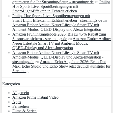
optimieren Sie Ihr Streaming-Setup - streamingz.de
zu
Philips
Hue Sports Live: Sportübertragungen mit
Smart‑Light‑Effekten in Echtzeit erleben
Philips Hue Sports Live: Sportübertragungen mit
Smart‑Light‑Effekten in Echtzeit erleben - streamingz.de
zu
Amazon Ember Artline: Neuer Lifestyle Smart TV mit
Ambient‑Modus, QLED‑Display und Alexa‑Integration
Amazon Frühlingsangebote 2026: Bis zu 45 % Rabatt zum
Saisonstart sichern - streamingz.de
zu
Amazon Ember Artline:
Neuer Lifestyle Smart TV mit Ambient‑Modus,
QLED‑Display und Alexa‑Integration
Amazon Ember Artline: Neuer Lifestyle Smart TV mit
Ambient‑Modus, QLED‑Display und Alexa‑Integration -
streamingz.de
zu
Amazon Echo Angebote 2026: Echo Dot
Max, Echo Studio und Echo Show jetzt deutlich günstiger für
Streaming
Kategorien
Allgemein
Amazon Prime Instant Video
Apps
Fernsehen
Filme & Serien