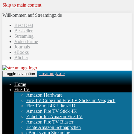
Skip to main content
Willkommen auf Streamingz.de
Best Deal
Bestseller
Streaming
Video Prime
Journals
eBooks
Bücher
streamingz.de
Toggle navigation
Home
Fire TV
Amazon Hardware
Fire TV Cube und Fire TV Sticks im Vergleich
Fire TV mit 4K Ultra-HD
Amazon Fire TV Stick 4K
Zubehör für Amazon Fire TV
Amazon Fire TV Blaster
Echte Amazon Schnäppchen
eBooks zum Streaming