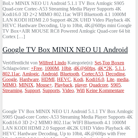
BoLv MINIX NEO U1 Android 5.1.1 TV Box Amlogic S905
Quad-core Cortec-A53 Streaming Media Player Supports 4K
Kodi16.0 3D 2×2 MIMO 802.11ac WIFI Bluetooth 4.1 1000M
LAN KODI HDMI 2.0 Support 4K2K UHD Video Playback 4K
HEVC Hardware Decoding, Up to 10bit, 4K@60fps mini Google
TV Box+AIR MOUSE RC8 Powered Amlogic Quad-core 64 bit
Cortex […]
Google TV Box MINIX NEO U1 Android
Veröffentlicht von
Wilfred Lindo
Kategorie(n):
Set-Top Boxen
Schlagwörter:
+Free
,
1000M
,
10bit
,
4K@60fps
,
4K*2K
,
5.1.1
,
802.11ac
,
Amlogic
,
Android
,
Bluetooth
,
CortecA53
,
Decoding
,
Google
,
Hardware
,
HDMI
,
HEVC
,
Kodi
,
Kodi16.0
,
Lite
,
media
,
MIMO
,
MINIX
,
Mouse+
,
Playback
,
player
,
Quadcore
,
S905
,
Streaming
,
Support
,
Supports
,
Video
,
Wifi
Keine Kommentare
Google TV Box MINIX NEO U1 Android 5.1.1 TV Box Amlogic
S905 Quad-core Cortec-A53 Streaming Media Player Supports 4K
Kodi16.0 3D 2×2 MIMO 802.11ac WIFI Bluetooth 4.1 1000M
LAN KODI HDMI 2.0 Support 4K2K UHD Video Playback 4K
HEVC Hardware Decoding, Up to 10bit, 4K@60fps with Free