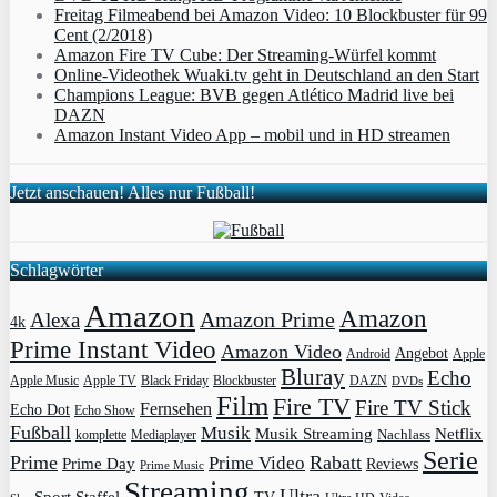
Freitag Filmeabend bei Amazon Video: 10 Blockbuster für 99
Cent (2/2018)
Amazon Fire TV Cube: Der Streaming-Würfel kommt
Online-Videothek Wuaki.tv geht in Deutschland an den Start
Champions League: BVB gegen Atlético Madrid live bei
DAZN
Amazon Instant Video App – mobil und in HD streamen
Jetzt anschauen! Alles nur Fußball!
Schlagwörter
Amazon
Amazon
Amazon Prime
Alexa
4k
Prime Instant Video
Amazon Video
Angebot
Apple
Android
Bluray
Echo
Apple Music
Apple TV
Blockbuster
DAZN
Black Friday
DVDs
Film
Fire TV
Fire TV Stick
Fernsehen
Echo Dot
Echo Show
Fußball
Musik
Musik Streaming
Netflix
Mediaplayer
Nachlass
komplette
Serie
Prime
Rabatt
Prime Video
Prime Day
Reviews
Prime Music
Streaming
Ultra
Sport