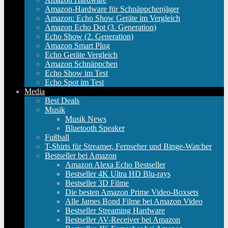
Amazon-Hardware für Schnäppchenjäger
Amazon: Echo Show Geräte im Vergleich
Amazon Echo Dot (3. Generation)
Echo Show (2. Generation)
Amazon Smart Plug
Echo Geräte Vergleich
Amazon Schnäppchen
Echo Show im Test
Echo Spot im Test
Media
Best Deals
Musik
Musik News
Bluetooth Speaker
Fußball
T-Shirts für Streamer, Fernseher und Binge-Watcher
Bestseller bei Amazon
Amazon Alexa Echo Bestseller
Bestseller 4K Ultra HD Blu-rays
Bestseller 3D Filme
Die besten Amazon Prime Video-Boxsets
Alle James Bond Filme bei Amazon Video
Bestseller Streaming Hardware
Bestseller AV-Receiver bei Amazon