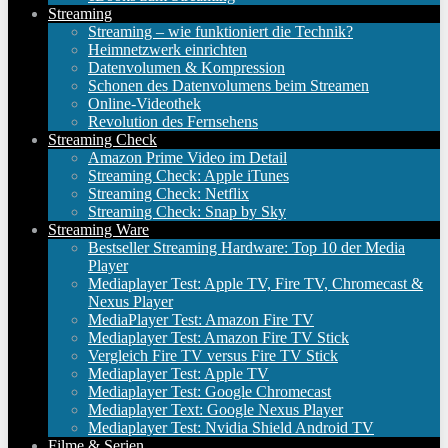
Streaming
Streaming – wie funktioniert die Technik?
Heimnetzwerk einrichten
Datenvolumen & Kompression
Schonen des Datenvolumens beim Streamen
Online-Videothek
Revolution des Fernsehens
Streaming Check
Amazon Prime Video im Detail
Streaming Check: Apple iTunes
Streaming Check: Netflix
Streaming Check: Snap by Sky
Streaming Ware
Bestseller Streaming Hardware: Top 10 der Media
Player
Mediaplayer Test: Apple TV, Fire TV, Chromecast &
Nexus Player
MediaPlayer Test: Amazon Fire TV
Mediaplayer Test: Amazon Fire TV Stick
Vergleich Fire TV versus Fire TV Stick
Mediaplayer Test: Apple TV
Mediaplayer Test: Google Chromecast
Mediaplayer Text: Google Nexus Player
Mediaplayer Test: Nvidia Shield Android TV
Filme & Serien