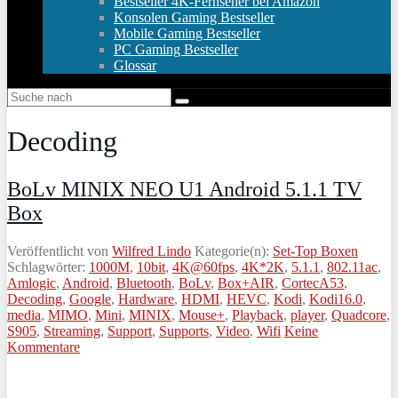
Bestseller 4K-Fernseher bei Amazon
Konsolen Gaming Bestseller
Mobile Gaming Bestseller
PC Gaming Bestseller
Glossar
Decoding
BoLv MINIX NEO U1 Android 5.1.1 TV
Box
Veröffentlicht von
Wilfred Lindo
Kategorie(n):
Set-Top Boxen
Schlagwörter:
1000M
,
10bit
,
4K@60fps
,
4K*2K
,
5.1.1
,
802.11ac
,
Amlogic
,
Android
,
Bluetooth
,
BoLv
,
Box+AIR
,
CortecA53
,
Decoding
,
Google
,
Hardware
,
HDMI
,
HEVC
,
Kodi
,
Kodi16.0
,
media
,
MIMO
,
Mini
,
MINIX
,
Mouse+
,
Playback
,
player
,
Quadcore
,
S905
,
Streaming
,
Support
,
Supports
,
Video
,
Wifi
Keine
Kommentare