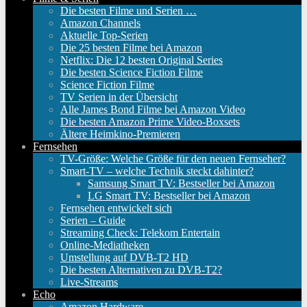
Die besten Filme und Serien …
Amazon Channels
Aktuelle Top-Serien
Die 25 besten Filme bei Amazon
Netflix: Die 12 besten Original Series
Die besten Science Fiction Filme
Science Fiction Filme
TV Serien in der Übersicht
Alle James Bond Filme bei Amazon Video
Die besten Amazon Prime Video-Boxsets
Ältere Heimkino-Premieren
Fernsehen
TV-Größe: Welche Größe für den neuen Fernseher?
Smart-TV – welche Technik steckt dahinter?
Samsung Smart TV: Bestseller bei Amazon
LG Smart TV: Bestseller bei Amazon
Fernsehen entwickelt sich
Serien – Guide
Streaming Check: Telekom Entertain
Online-Mediatheken
Umstellung auf DVB-T2 HD
Die besten Alternativen zu DVB-T2?
Live-Streams
Echo
Amazon Hardware