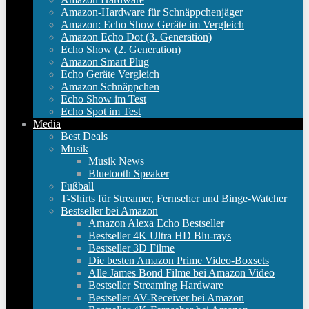
Amazon-Hardware für Schnäppchenjäger
Amazon: Echo Show Geräte im Vergleich
Amazon Echo Dot (3. Generation)
Echo Show (2. Generation)
Amazon Smart Plug
Echo Geräte Vergleich
Amazon Schnäppchen
Echo Show im Test
Echo Spot im Test
Media
Best Deals
Musik
Musik News
Bluetooth Speaker
Fußball
T-Shirts für Streamer, Fernseher und Binge-Watcher
Bestseller bei Amazon
Amazon Alexa Echo Bestseller
Bestseller 4K Ultra HD Blu-rays
Bestseller 3D Filme
Die besten Amazon Prime Video-Boxsets
Alle James Bond Filme bei Amazon Video
Bestseller Streaming Hardware
Bestseller AV-Receiver bei Amazon