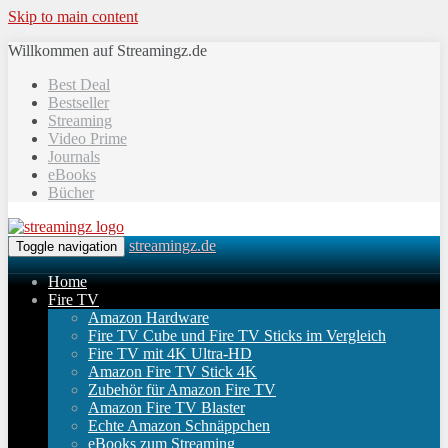
Skip to main content
Willkommen auf Streamingz.de
Best Deal
Bestseller
Streaming
Video Prime
Journals
eBooks
Bücher
streamingz.de
Toggle navigation
Home
Fire TV
Amazon Hardware
Fire TV Cube und Fire TV Sticks im Vergleich
Fire TV mit 4K Ultra-HD
Amazon Fire TV Stick 4K
Zubehör für Amazon Fire TV
Amazon Fire TV Blaster
Echte Amazon Schnäppchen
eBooks zum Streaming