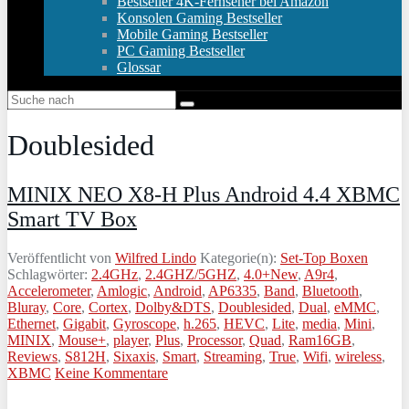
Bestseller 4K-Fernseher bei Amazon
Konsolen Gaming Bestseller
Mobile Gaming Bestseller
PC Gaming Bestseller
Glossar
Doublesided
MINIX NEO X8-H Plus Android 4.4 XBMC
Smart TV Box
Veröffentlicht von
Wilfred Lindo
Kategorie(n):
Set-Top Boxen
Schlagwörter:
2.4GHz
,
2.4GHZ/5GHZ
,
4.0+New
,
A9r4
,
Accelerometer
,
Amlogic
,
Android
,
AP6335
,
Band
,
Bluetooth
,
Bluray
,
Core
,
Cortex
,
Dolby&DTS
,
Doublesided
,
Dual
,
eMMC
,
Ethernet
,
Gigabit
,
Gyroscope
,
h.265
,
HEVC
,
Lite
,
media
,
Mini
,
MINIX
,
Mouse+
,
player
,
Plus
,
Processor
,
Quad
,
Ram16GB
,
Reviews
,
S812H
,
Sixaxis
,
Smart
,
Streaming
,
True
,
Wifi
,
wireless
,
XBMC
Keine Kommentare