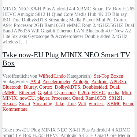
MINIX NEO X8-H Plus Android 4.4 XBMC Smart TV Box H.265
HEVC Amlogic S812-H Quad Core Media Hub 4K 3D Blu-ray
ISO True Dolby&DTS Streaming Media Player Mini PC Cortex
A9r4 Processor 2GB Ram16GB eMMC Rom 2.4GHZ/5GHZ Dual
Band AP6335 Wifi Gigabit Ethernet LAN Bluetooth 4.0+New A2
Lite Six-axis Gyroscope & Accelerometer Double-sided 2.4GHz
wireless […]
Take now-EU Plug MINIX NEO Smart TV
Box
Veröffentlicht von
Wilfred Lindo
Kategorie(n):
Set-Top Boxen
Schlagwörter:
A9r4
,
Accelerometer
,
Amlogic
,
Android
,
AP6335
,
Bluetooth
,
Bluray
,
Cortex
,
Dolby&DTS
,
Doublesided
,
Dual
,
eMMC
,
Ethernet
,
Gigabit
,
Gyroscope
,
h.265
,
HEVC
,
media
,
Mini
,
MINIX
,
nowEU
,
player
,
Processor
,
Quad
,
Ram16GB
,
S812H
,
Sixaxis
,
Smart
,
Streaming
,
Take
,
True
,
Wifi
,
wireless
,
XBMC
Keine
Kommentare
Take now-EU Plug MINIX NEO X8-H Plus Android 4.4 XBMC
Smart TV Box H.265 HEVC Amlogic S812-H Quad Core Media