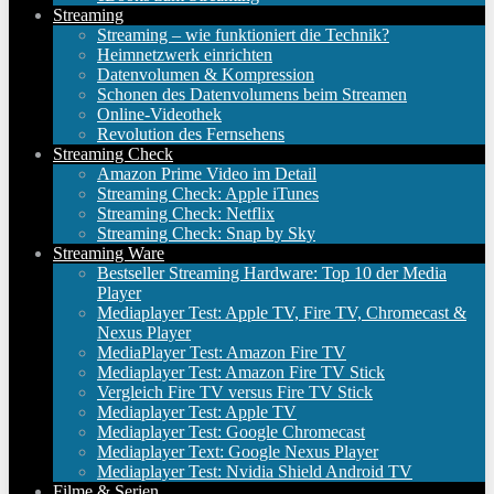
Streaming
Streaming – wie funktioniert die Technik?
Heimnetzwerk einrichten
Datenvolumen & Kompression
Schonen des Datenvolumens beim Streamen
Online-Videothek
Revolution des Fernsehens
Streaming Check
Amazon Prime Video im Detail
Streaming Check: Apple iTunes
Streaming Check: Netflix
Streaming Check: Snap by Sky
Streaming Ware
Bestseller Streaming Hardware: Top 10 der Media
Player
Mediaplayer Test: Apple TV, Fire TV, Chromecast &
Nexus Player
MediaPlayer Test: Amazon Fire TV
Mediaplayer Test: Amazon Fire TV Stick
Vergleich Fire TV versus Fire TV Stick
Mediaplayer Test: Apple TV
Mediaplayer Test: Google Chromecast
Mediaplayer Text: Google Nexus Player
Mediaplayer Test: Nvidia Shield Android TV
Filme & Serien