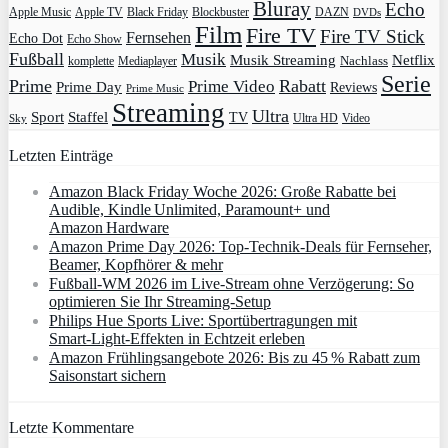
Bluray
Echo
Apple Music
Apple TV
Blockbuster
DAZN
Black Friday
DVDs
Film
Fire TV
Fire TV Stick
Fernsehen
Echo Dot
Echo Show
Fußball
Musik
Musik Streaming
Netflix
Mediaplayer
Nachlass
komplette
Serie
Prime
Rabatt
Prime Video
Prime Day
Reviews
Prime Music
Streaming
Ultra
Sport
Staffel
TV
Ultra HD
Video
Sky
Letzten Einträge
Amazon Black Friday Woche 2026: Große Rabatte bei
Audible, Kindle Unlimited, Paramount+ und
Amazon Hardware
Amazon Prime Day 2026: Top-Technik-Deals für Fernseher,
Beamer, Kopfhörer & mehr
Fußball-WM 2026 im Live-Stream ohne Verzögerung: So
optimieren Sie Ihr Streaming-Setup
Philips Hue Sports Live: Sportübertragungen mit
Smart‑Light‑Effekten in Echtzeit erleben
Amazon Frühlingsangebote 2026: Bis zu 45 % Rabatt zum
Saisonstart sichern
Letzte Kommentare