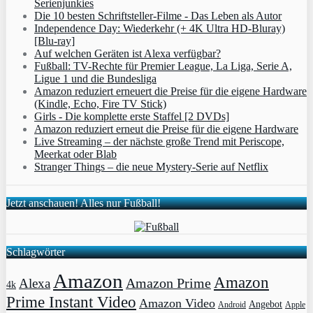
Serienjunkies
Die 10 besten Schriftsteller-Filme - Das Leben als Autor
Independence Day: Wiederkehr (+ 4K Ultra HD-Bluray)
[Blu-ray]
Auf welchen Geräten ist Alexa verfügbar?
Fußball: TV-Rechte für Premier League, La Liga, Serie A,
Ligue 1 und die Bundesliga
Amazon reduziert erneuert die Preise für die eigene Hardware
(Kindle, Echo, Fire TV Stick)
Girls - Die komplette erste Staffel [2 DVDs]
Amazon reduziert erneut die Preise für die eigene Hardware
Live Streaming – der nächste große Trend mit Periscope,
Meerkat oder Blab
Stranger Things – die neue Mystery-Serie auf Netflix
Jetzt anschauen! Alles nur Fußball!
Schlagwörter
Amazon
Amazon
Amazon Prime
Alexa
4k
Prime Instant Video
Amazon Video
Angebot
Apple
Android