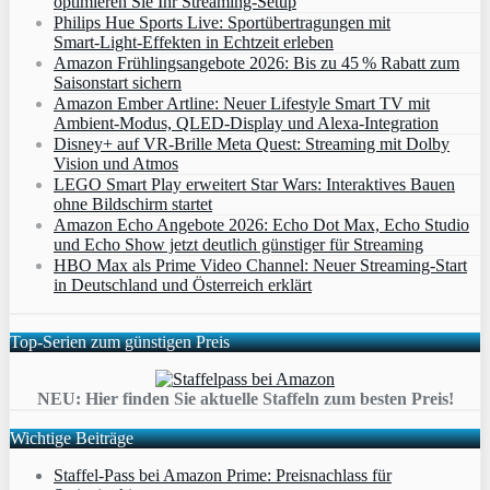
optimieren Sie Ihr Streaming-Setup
Philips Hue Sports Live: Sportübertragungen mit
Smart‑Light‑Effekten in Echtzeit erleben
Amazon Frühlingsangebote 2026: Bis zu 45 % Rabatt zum
Saisonstart sichern
Amazon Ember Artline: Neuer Lifestyle Smart TV mit
Ambient‑Modus, QLED‑Display und Alexa‑Integration
Disney+ auf VR-Brille Meta Quest: Streaming mit Dolby
Vision und Atmos
LEGO Smart Play erweitert Star Wars: Interaktives Bauen
ohne Bildschirm startet
Amazon Echo Angebote 2026: Echo Dot Max, Echo Studio
und Echo Show jetzt deutlich günstiger für Streaming
HBO Max als Prime Video Channel: Neuer Streaming‑Start
in Deutschland und Österreich erklärt
Top-Serien zum günstigen Preis
NEU: Hier finden Sie aktuelle Staffeln zum besten Preis!
Wichtige Beiträge
Staffel-Pass bei Amazon Prime: Preisnachlass für