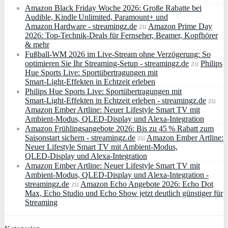
Amazon Black Friday Woche 2026: Große Rabatte bei
Audible, Kindle Unlimited, Paramount+ und
Amazon Hardware - streamingz.de
zu
Amazon Prime Day
2026: Top-Technik-Deals für Fernseher, Beamer, Kopfhörer
& mehr
Fußball-WM 2026 im Live-Stream ohne Verzögerung: So
optimieren Sie Ihr Streaming-Setup - streamingz.de
zu
Philips
Hue Sports Live: Sportübertragungen mit
Smart‑Light‑Effekten in Echtzeit erleben
Philips Hue Sports Live: Sportübertragungen mit
Smart‑Light‑Effekten in Echtzeit erleben - streamingz.de
zu
Amazon Ember Artline: Neuer Lifestyle Smart TV mit
Ambient‑Modus, QLED‑Display und Alexa‑Integration
Amazon Frühlingsangebote 2026: Bis zu 45 % Rabatt zum
Saisonstart sichern - streamingz.de
zu
Amazon Ember Artline:
Neuer Lifestyle Smart TV mit Ambient‑Modus,
QLED‑Display und Alexa‑Integration
Amazon Ember Artline: Neuer Lifestyle Smart TV mit
Ambient‑Modus, QLED‑Display und Alexa‑Integration -
streamingz.de
zu
Amazon Echo Angebote 2026: Echo Dot
Max, Echo Studio und Echo Show jetzt deutlich günstiger für
Streaming