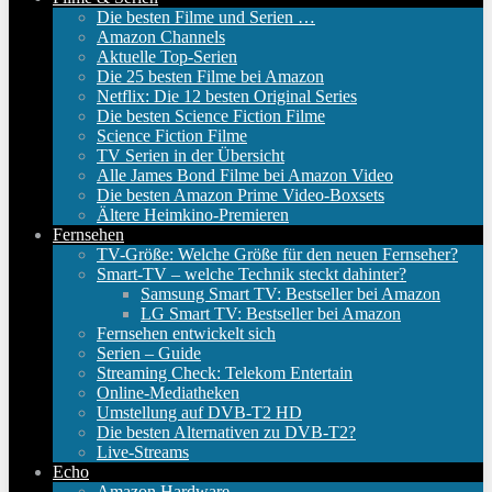
Die besten Filme und Serien …
Amazon Channels
Aktuelle Top-Serien
Die 25 besten Filme bei Amazon
Netflix: Die 12 besten Original Series
Die besten Science Fiction Filme
Science Fiction Filme
TV Serien in der Übersicht
Alle James Bond Filme bei Amazon Video
Die besten Amazon Prime Video-Boxsets
Ältere Heimkino-Premieren
Fernsehen
TV-Größe: Welche Größe für den neuen Fernseher?
Smart-TV – welche Technik steckt dahinter?
Samsung Smart TV: Bestseller bei Amazon
LG Smart TV: Bestseller bei Amazon
Fernsehen entwickelt sich
Serien – Guide
Streaming Check: Telekom Entertain
Online-Mediatheken
Umstellung auf DVB-T2 HD
Die besten Alternativen zu DVB-T2?
Live-Streams
Echo
Amazon Hardware