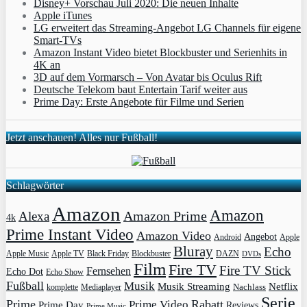
Disney+ Vorschau Juli 2020: Die neuen Inhalte
Apple iTunes
LG erweitert das Streaming-Angebot LG Channels für eigene
Smart-TVs
Amazon Instant Video bietet Blockbuster und Serienhits in
4K an
3D auf dem Vormarsch – Von Avatar bis Oculus Rift
Deutsche Telekom baut Entertain Tarif weiter aus
Prime Day: Erste Angebote für Filme und Serien
Jetzt anschauen! Alles nur Fußball!
Schlagwörter
Amazon
Amazon
Amazon Prime
Alexa
4k
Prime Instant Video
Amazon Video
Angebot
Apple
Android
Bluray
Echo
Apple Music
Apple TV
Blockbuster
DAZN
Black Friday
DVDs
Film
Fire TV
Fire TV Stick
Fernsehen
Echo Dot
Echo Show
Fußball
Musik
Musik Streaming
Netflix
Mediaplayer
Nachlass
komplette
Serie
Prime
Rabatt
Prime Video
Prime Day
Reviews
Prime Music