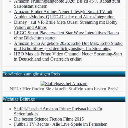
Amazon Frühlingsangebote 2026: Bis zu 45 % Rabatt zum
Saisonstart sichern
Amazon Ember Artline: Neuer Lifestyle Smart TV mit
Ambient‑Modus, QLED‑Display und Alexa‑Integration
Disney+ auf VR-Brille Meta Quest: Streaming mit Dolby
Vision und Atmos
LEGO Smart Play erweitert Star Wars: Interaktives Bauen
ohne Bildschirm startet
Amazon Echo Angebote 2026: Echo Dot Max, Echo Studio
und Echo Show jetzt deutlich günstiger für Streaming
HBO Max als Prime Video Channel: Neuer Streaming‑Start
in Deutschland und Österreich erklärt
Top-Serien zum günstigen Preis
NEU: Hier finden Sie aktuelle Staffeln zum besten Preis!
Wichtige Beiträge
Staffel-Pass bei Amazon Prime: Preisnachlass für
Serienjunkies
Die besten Science Fiction Filme 2015
Fußball TV-Rechte - Alle Live-Spiele im Fernsehen