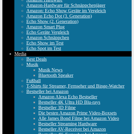
Amazon-Hardware für Schnäppchenjäger
Amazon: Echo Show Geräte im Vergleich
Amazon Echo Dot (3. Generation)
Echo Show (2. Generation)
Amazon Smart Plug
Echo Geräte Vergleich
Amazon Schnäppchen
Echo Show im Test
Echo Spot im Test
Media
Best Deals
Musik
Musik News
Bluetooth Speaker
Fußball
T-Shirts für Streamer, Fernseher und Binge-Watcher
Bestseller bei Amazon
Amazon Alexa Echo Bestseller
Bestseller 4K Ultra HD Blu-rays
Bestseller 3D Filme
Die besten Amazon Prime Video-Boxsets
Alle James Bond Filme bei Amazon Video
Bestseller Streaming Hardware
Bestseller AV-Receiver bei Amazon