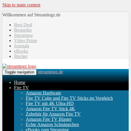
Skip to main content
Willkommen auf Streamingz.de
Best Deal
Bestseller
Streaming
Video Prime
Journals
eBooks
Bücher
streamingz.de
Toggle navigation
Home
Fire TV
Amazon Hardware
Fire TV Cube und Fire TV Sticks im Vergleich
Fire TV mit 4K Ultra-HD
Amazon Fire TV Stick 4K
Zubehör für Amazon Fire TV
Amazon Fire TV Blaster
Echte Amazon Schnäppchen
eBooks zum Streaming