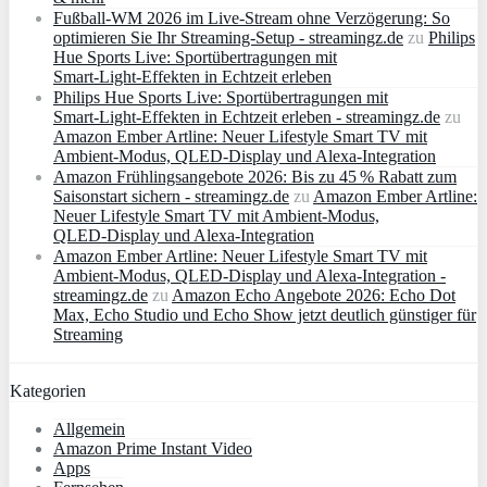
Fußball-WM 2026 im Live-Stream ohne Verzögerung: So
optimieren Sie Ihr Streaming-Setup - streamingz.de
zu
Philips
Hue Sports Live: Sportübertragungen mit
Smart‑Light‑Effekten in Echtzeit erleben
Philips Hue Sports Live: Sportübertragungen mit
Smart‑Light‑Effekten in Echtzeit erleben - streamingz.de
zu
Amazon Ember Artline: Neuer Lifestyle Smart TV mit
Ambient‑Modus, QLED‑Display und Alexa‑Integration
Amazon Frühlingsangebote 2026: Bis zu 45 % Rabatt zum
Saisonstart sichern - streamingz.de
zu
Amazon Ember Artline:
Neuer Lifestyle Smart TV mit Ambient‑Modus,
QLED‑Display und Alexa‑Integration
Amazon Ember Artline: Neuer Lifestyle Smart TV mit
Ambient‑Modus, QLED‑Display und Alexa‑Integration -
streamingz.de
zu
Amazon Echo Angebote 2026: Echo Dot
Max, Echo Studio und Echo Show jetzt deutlich günstiger für
Streaming
Kategorien
Allgemein
Amazon Prime Instant Video
Apps