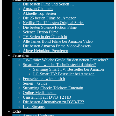
Die besten Filme und Serien …
Amazon Channels
Aktuelle Top-Serien
Die 25 besten Filme bei Amazon
Netflix: Die 12 besten Original Series
Die besten Science Fiction Filme
Science Fiction Filme
TV Serien in der Übersicht
Alle James Bond Filme bei Amazon Video
Die besten Amazon Prime Video-Boxsets
Ältere Heimkino-Premieren
Fernsehen
TV-Größe: Welche Größe für den neuen Fernseher?
Smart-TV – welche Technik steckt dahinter?
Samsung Smart TV: Bestseller bei Amazon
LG Smart TV: Bestseller bei Amazon
Fernsehen entwickelt sich
Serien – Guide
Streaming Check: Telekom Entertain
Online-Mediatheken
Umstellung auf DVB-T2 HD
Die besten Alternativen zu DVB-T2?
Live-Streams
Echo
Amazon Hardware