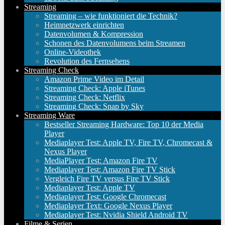
Streaming
Streaming – wie funktioniert die Technik?
Heimnetzwerk einrichten
Datenvolumen & Kompression
Schonen des Datenvolumens beim Streamen
Online-Videothek
Revolution des Fernsehens
Streaming Check
Amazon Prime Video im Detail
Streaming Check: Apple iTunes
Streaming Check: Netflix
Streaming Check: Snap by Sky
Streaming Ware
Bestseller Streaming Hardware: Top 10 der Media
Player
Mediaplayer Test: Apple TV, Fire TV, Chromecast &
Nexus Player
MediaPlayer Test: Amazon Fire TV
Mediaplayer Test: Amazon Fire TV Stick
Vergleich Fire TV versus Fire TV Stick
Mediaplayer Test: Apple TV
Mediaplayer Test: Google Chromecast
Mediaplayer Text: Google Nexus Player
Mediaplayer Test: Nvidia Shield Android TV
Filme & Serien