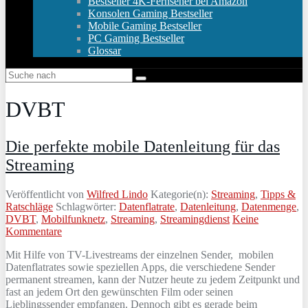
Bestseller 4K-Fernseher bei Amazon
Konsolen Gaming Bestseller
Mobile Gaming Bestseller
PC Gaming Bestseller
Glossar
DVBT
Die perfekte mobile Datenleitung für das
Streaming
Veröffentlicht von
Wilfred Lindo
Kategorie(n):
Streaming
,
Tipps &
Ratschläge
Schlagwörter:
Datenflatrate
,
Datenleitung
,
Datenmenge
,
DVBT
,
Mobilfunknetz
,
Streaming
,
Streamingdienst
Keine
Kommentare
Mit Hilfe von TV-Livestreams der einzelnen Sender, mobilen
Datenflatrates sowie speziellen Apps, die verschiedene Sender
permanent streamen, kann der Nutzer heute zu jedem Zeitpunkt und
fast an jedem Ort den gewünschten Film oder seinen
Lieblingssender empfangen. Dennoch gibt es gerade beim