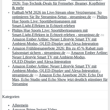
2026: Top-Technik-Deals für Fernseher, Beamer, Kopfhörer
& mehr
Fußball-WM 2026 im Live-Stream ohne Verzögerung: So
optimieren Sie Ihr Streaming-Setup - streamingz.de
zu
Philips
Hue Sports Live: Sportübertragungen mit
Smart‑Light‑Effekten in Echtzeit erleben
Philips Hue Sports Live: Sportübertragungen mit
Smart‑Light‑Effekten in Echtzeit erleben - streamingz.de
zu
Amazon Ember Artline: Neuer Lifestyle Smart TV mit
Ambient‑Modus, QLED‑Display und Alexa‑Integration
Amazon Frühlingsangebote 2026: Bis zu 45 % Rabatt zum
Saisonstart sichern - streamingz.de
zu
Amazon Ember Artline:
Neuer Lifestyle Smart TV mit Ambient‑Modus,
QLED‑Display und Alexa‑Integration
Amazon Ember Artline: Neuer Lifestyle Smart TV mit
Ambient‑Modus, QLED‑Display und Alexa‑Integration -
streamingz.de
zu
Amazon Echo Angebote 2026: Echo Dot
Max, Echo Studio und Echo Show jetzt deutlich günstiger für
Streaming
Kategorien
Allgemein
Amazon Prime Instant Video