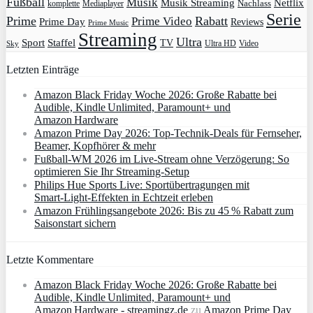
Fußball
Musik
Musik Streaming
Netflix
Mediaplayer
Nachlass
komplette
Serie
Prime
Rabatt
Prime Video
Prime Day
Reviews
Prime Music
Streaming
Ultra
Sport
Staffel
TV
Ultra HD
Video
Sky
Letzten Einträge
Amazon Black Friday Woche 2026: Große Rabatte bei
Audible, Kindle Unlimited, Paramount+ und
Amazon Hardware
Amazon Prime Day 2026: Top-Technik-Deals für Fernseher,
Beamer, Kopfhörer & mehr
Fußball-WM 2026 im Live-Stream ohne Verzögerung: So
optimieren Sie Ihr Streaming-Setup
Philips Hue Sports Live: Sportübertragungen mit
Smart‑Light‑Effekten in Echtzeit erleben
Amazon Frühlingsangebote 2026: Bis zu 45 % Rabatt zum
Saisonstart sichern
Letzte Kommentare
Amazon Black Friday Woche 2026: Große Rabatte bei
Audible, Kindle Unlimited, Paramount+ und
Amazon Hardware - streamingz.de
zu
Amazon Prime Day