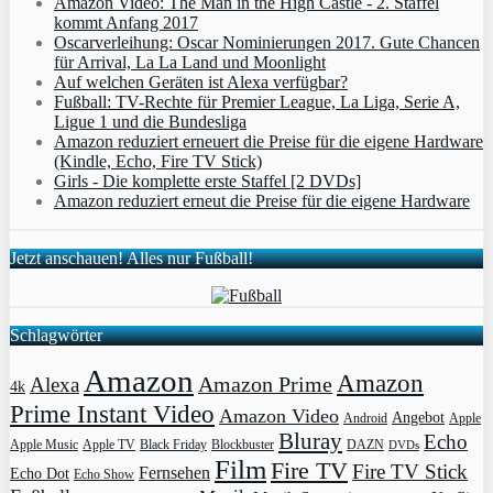
Amazon Video: The Man in the High Castle - 2. Staffel
kommt Anfang 2017
Oscarverleihung: Oscar Nominierungen 2017. Gute Chancen
für Arrival, La La Land und Moonlight
Auf welchen Geräten ist Alexa verfügbar?
Fußball: TV-Rechte für Premier League, La Liga, Serie A,
Ligue 1 und die Bundesliga
Amazon reduziert erneuert die Preise für die eigene Hardware
(Kindle, Echo, Fire TV Stick)
Girls - Die komplette erste Staffel [2 DVDs]
Amazon reduziert erneut die Preise für die eigene Hardware
Jetzt anschauen! Alles nur Fußball!
Schlagwörter
Amazon
Amazon
Amazon Prime
Alexa
4k
Prime Instant Video
Amazon Video
Angebot
Apple
Android
Bluray
Echo
Apple Music
Apple TV
Blockbuster
DAZN
Black Friday
DVDs
Film
Fire TV
Fire TV Stick
Fernsehen
Echo Dot
Echo Show