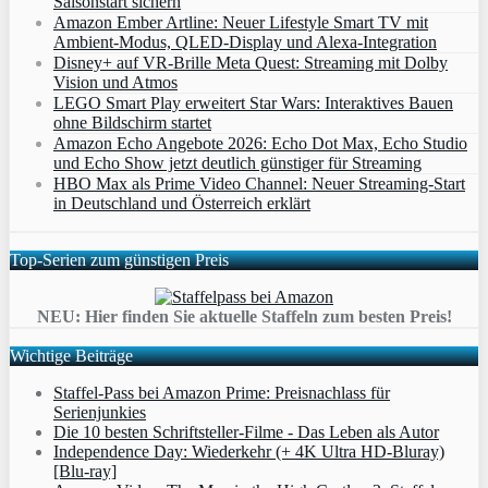
Saisonstart sichern
Amazon Ember Artline: Neuer Lifestyle Smart TV mit
Ambient‑Modus, QLED‑Display und Alexa‑Integration
Disney+ auf VR-Brille Meta Quest: Streaming mit Dolby
Vision und Atmos
LEGO Smart Play erweitert Star Wars: Interaktives Bauen
ohne Bildschirm startet
Amazon Echo Angebote 2026: Echo Dot Max, Echo Studio
und Echo Show jetzt deutlich günstiger für Streaming
HBO Max als Prime Video Channel: Neuer Streaming‑Start
in Deutschland und Österreich erklärt
Top-Serien zum günstigen Preis
NEU: Hier finden Sie aktuelle Staffeln zum besten Preis!
Wichtige Beiträge
Staffel-Pass bei Amazon Prime: Preisnachlass für
Serienjunkies
Die 10 besten Schriftsteller-Filme - Das Leben als Autor
Independence Day: Wiederkehr (+ 4K Ultra HD-Bluray)
[Blu-ray]