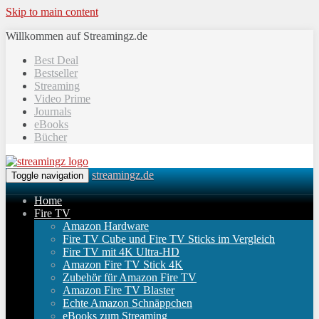
Skip to main content
Willkommen auf Streamingz.de
Best Deal
Bestseller
Streaming
Video Prime
Journals
eBooks
Bücher
streamingz.de
Toggle navigation
Home
Fire TV
Amazon Hardware
Fire TV Cube und Fire TV Sticks im Vergleich
Fire TV mit 4K Ultra-HD
Amazon Fire TV Stick 4K
Zubehör für Amazon Fire TV
Amazon Fire TV Blaster
Echte Amazon Schnäppchen
eBooks zum Streaming