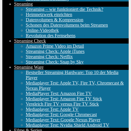
Streaming
Streaming – wie funktioniert die Technik?
Heimnetzwerk einrichten
Datenvolumen & Kompression
Schonen des Datenvolumens beim Streamen
Online-Videothek
Revolution des Fernsehens
Streaming Check
Amazon Prime Video im Detail
Streaming Check: Apple iTunes
Streaming Check: Netflix
Streaming Check: Snap by Sky
Streaming Ware
Bestseller Streaming Hardware: Top 10 der Media
Player
Mediaplayer Test: Apple TV, Fire TV, Chromecast &
Nexus Player
MediaPlayer Test: Amazon Fire TV
Mediaplayer Test: Amazon Fire TV Stick
Vergleich Fire TV versus Fire TV Stick
Mediaplayer Test: Apple TV
Mediaplayer Test: Google Chromecast
Mediaplayer Text: Google Nexus Player
Mediaplayer Test: Nvidia Shield Android TV
Filme & Serien