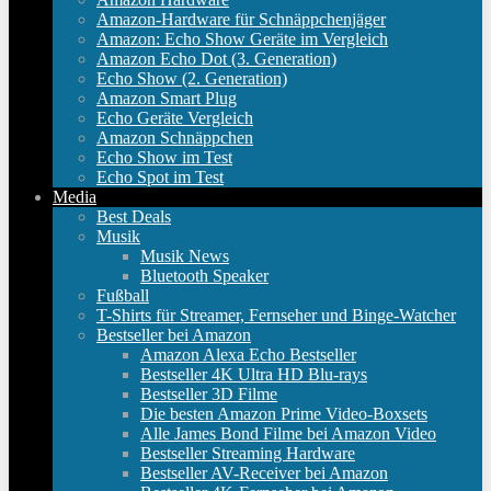
Amazon-Hardware für Schnäppchenjäger
Amazon: Echo Show Geräte im Vergleich
Amazon Echo Dot (3. Generation)
Echo Show (2. Generation)
Amazon Smart Plug
Echo Geräte Vergleich
Amazon Schnäppchen
Echo Show im Test
Echo Spot im Test
Media
Best Deals
Musik
Musik News
Bluetooth Speaker
Fußball
T-Shirts für Streamer, Fernseher und Binge-Watcher
Bestseller bei Amazon
Amazon Alexa Echo Bestseller
Bestseller 4K Ultra HD Blu-rays
Bestseller 3D Filme
Die besten Amazon Prime Video-Boxsets
Alle James Bond Filme bei Amazon Video
Bestseller Streaming Hardware
Bestseller AV-Receiver bei Amazon