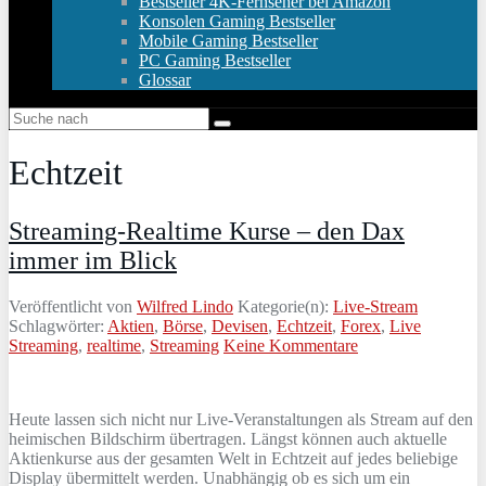
Bestseller 4K-Fernseher bei Amazon
Konsolen Gaming Bestseller
Mobile Gaming Bestseller
PC Gaming Bestseller
Glossar
Echtzeit
Streaming-Realtime Kurse – den Dax
immer im Blick
Veröffentlicht von
Wilfred Lindo
Kategorie(n):
Live-Stream
Schlagwörter:
Aktien
,
Börse
,
Devisen
,
Echtzeit
,
Forex
,
Live
Streaming
,
realtime
,
Streaming
Keine Kommentare
Heute lassen sich nicht nur Live-Veranstaltungen als Stream auf den
heimischen Bildschirm übertragen. Längst können auch aktuelle
Aktienkurse aus der gesamten Welt in Echtzeit auf jedes beliebige
Display übermittelt werden. Unabhängig ob es sich um ein