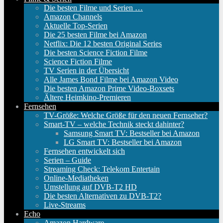
Die besten Filme und Serien …
Amazon Channels
Aktuelle Top-Serien
Die 25 besten Filme bei Amazon
Netflix: Die 12 besten Original Series
Die besten Science Fiction Filme
Science Fiction Filme
TV Serien in der Übersicht
Alle James Bond Filme bei Amazon Video
Die besten Amazon Prime Video-Boxsets
Ältere Heimkino-Premieren
Fernsehen
TV-Größe: Welche Größe für den neuen Fernseher?
Smart-TV – welche Technik steckt dahinter?
Samsung Smart TV: Bestseller bei Amazon
LG Smart TV: Bestseller bei Amazon
Fernsehen entwickelt sich
Serien – Guide
Streaming Check: Telekom Entertain
Online-Mediatheken
Umstellung auf DVB-T2 HD
Die besten Alternativen zu DVB-T2?
Live-Streams
Echo
Amazon Hardware