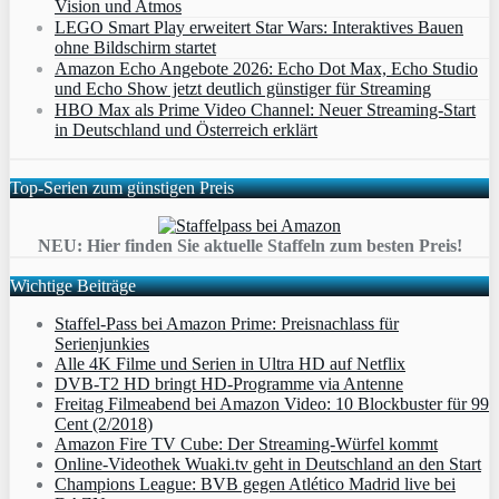
Vision und Atmos
LEGO Smart Play erweitert Star Wars: Interaktives Bauen
ohne Bildschirm startet
Amazon Echo Angebote 2026: Echo Dot Max, Echo Studio
und Echo Show jetzt deutlich günstiger für Streaming
HBO Max als Prime Video Channel: Neuer Streaming‑Start
in Deutschland und Österreich erklärt
Top-Serien zum günstigen Preis
NEU: Hier finden Sie aktuelle Staffeln zum besten Preis!
Wichtige Beiträge
Staffel-Pass bei Amazon Prime: Preisnachlass für
Serienjunkies
Alle 4K Filme und Serien in Ultra HD auf Netflix
DVB-T2 HD bringt HD-Programme via Antenne
Freitag Filmeabend bei Amazon Video: 10 Blockbuster für 99
Cent (2/2018)
Amazon Fire TV Cube: Der Streaming-Würfel kommt
Online-Videothek Wuaki.tv geht in Deutschland an den Start
Champions League: BVB gegen Atlético Madrid live bei