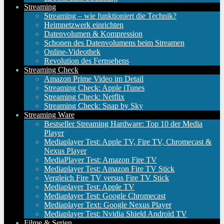
Streaming
Streaming – wie funktioniert die Technik?
Heimnetzwerk einrichten
Datenvolumen & Kompression
Schonen des Datenvolumens beim Streamen
Online-Videothek
Revolution des Fernsehens
Streaming Check
Amazon Prime Video im Detail
Streaming Check: Apple iTunes
Streaming Check: Netflix
Streaming Check: Snap by Sky
Streaming Ware
Bestseller Streaming Hardware: Top 10 der Media
Player
Mediaplayer Test: Apple TV, Fire TV, Chromecast &
Nexus Player
MediaPlayer Test: Amazon Fire TV
Mediaplayer Test: Amazon Fire TV Stick
Vergleich Fire TV versus Fire TV Stick
Mediaplayer Test: Apple TV
Mediaplayer Test: Google Chromecast
Mediaplayer Text: Google Nexus Player
Mediaplayer Test: Nvidia Shield Android TV
Filme & Serien