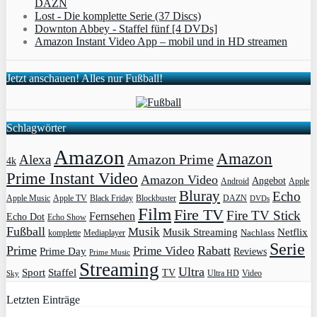
DAZN
Lost - Die komplette Serie (37 Discs)
Downton Abbey - Staffel fünf [4 DVDs]
Amazon Instant Video App – mobil und in HD streamen
Jetzt anschauen! Alles nur Fußball!
Schlagwörter
Amazon
Amazon
Amazon Prime
Alexa
4k
Prime Instant Video
Amazon Video
Angebot
Apple
Android
Bluray
Echo
Apple Music
Apple TV
Blockbuster
DAZN
Black Friday
DVDs
Film
Fire TV
Fire TV Stick
Fernsehen
Echo Dot
Echo Show
Fußball
Musik
Musik Streaming
Netflix
Mediaplayer
Nachlass
komplette
Serie
Prime
Rabatt
Prime Video
Prime Day
Reviews
Prime Music
Streaming
Ultra
Sport
Staffel
TV
Ultra HD
Video
Sky
Letzten Einträge