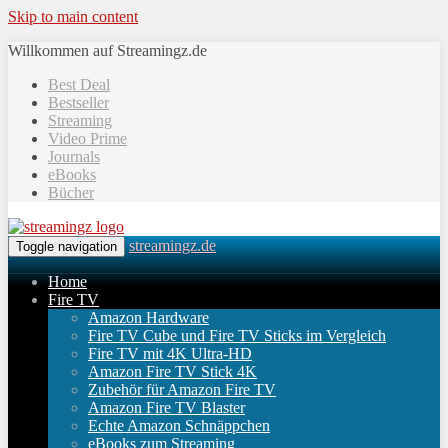
Skip to main content
Willkommen auf Streamingz.de
Best Deal
Bestseller
Streaming
Video Prime
Journals
eBooks
Bücher
streamingz.de
Toggle navigation
Home
Fire TV
Amazon Hardware
Fire TV Cube und Fire TV Sticks im Vergleich
Fire TV mit 4K Ultra-HD
Amazon Fire TV Stick 4K
Zubehör für Amazon Fire TV
Amazon Fire TV Blaster
Echte Amazon Schnäppchen
eBooks zum Streaming