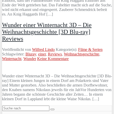
Einhorn, dass der Flammenstier von Knig Haggard Einhrner ans
Ende der Welt getrieben hat. Das Fabeltier macht sich auf die Suche,
wird nicht erkannt und eingesperrt. Zauberer Schmendrick befreit
es. An Knig Haggards Hof […]
Wunder einer Winternacht 3D – Die
Weihnachtsgeschichte [3D Blu-ray]
Reviews
Veröffentlicht von
Wilfred Lindo
Kategorie(n):
Filme & Serien
Schlagwörter:
Bluray
,
einer
,
Reviews
,
Weihnachtsgeschichte
,
Winternacht
,
Wunder
Keine Kommentare
Wunder einer Winternacht 3D – Die Weihnachtsgeschichte [3D Blu-
ray] Einem kleinen Jungen in einem Dorf am Polarkreis sind Vater
und Mutter gestorben. Also beschließen die armen Dorfbewohner,
den Knaben namens Nikolaus jeweils für ein JahVor Hunderten von
Jahren begann die schönste Geschichte aller Zeiten… In einem
kleinen Dorf in Lappland lebt die kleine Waise Nikolas. […]