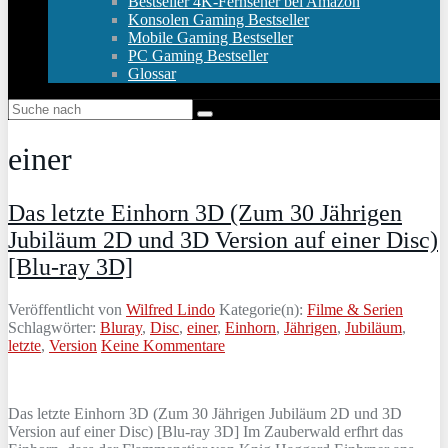
Bestseller 4K-Fernseher bei Amazon
Konsolen Gaming Bestseller
Mobile Gaming Bestseller
PC Gaming Bestseller
Glossar
einer
Das letzte Einhorn 3D (Zum 30 Jährigen
Jubiläum 2D und 3D Version auf einer Disc)
[Blu-ray 3D]
Veröffentlicht von
Wilfred Lindo
Kategorie(n):
Filme & Serien
Schlagwörter:
Bluray
,
Disc
,
einer
,
Einhorn
,
Jährigen
,
Jubiläum
,
letzte
,
Version
Keine Kommentare
Das letzte Einhorn 3D (Zum 30 Jährigen Jubiläum 2D und 3D
Version auf einer Disc) [Blu-ray 3D] Im Zauberwald erfhrt das