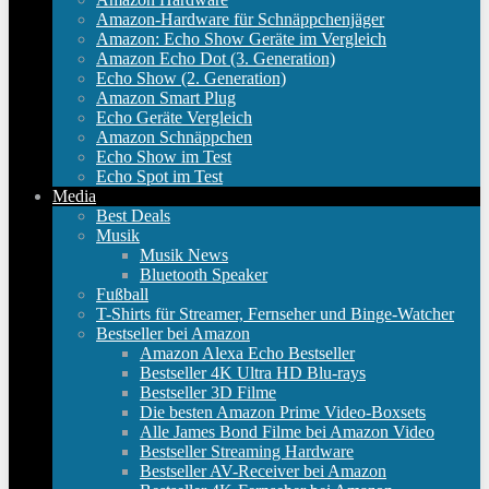
Amazon-Hardware für Schnäppchenjäger
Amazon: Echo Show Geräte im Vergleich
Amazon Echo Dot (3. Generation)
Echo Show (2. Generation)
Amazon Smart Plug
Echo Geräte Vergleich
Amazon Schnäppchen
Echo Show im Test
Echo Spot im Test
Media
Best Deals
Musik
Musik News
Bluetooth Speaker
Fußball
T-Shirts für Streamer, Fernseher und Binge-Watcher
Bestseller bei Amazon
Amazon Alexa Echo Bestseller
Bestseller 4K Ultra HD Blu-rays
Bestseller 3D Filme
Die besten Amazon Prime Video-Boxsets
Alle James Bond Filme bei Amazon Video
Bestseller Streaming Hardware
Bestseller AV-Receiver bei Amazon