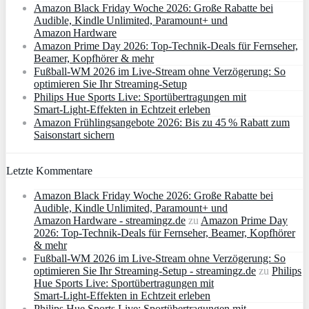
Amazon Black Friday Woche 2026: Große Rabatte bei
Audible, Kindle Unlimited, Paramount+ und
Amazon Hardware
Amazon Prime Day 2026: Top-Technik-Deals für Fernseher,
Beamer, Kopfhörer & mehr
Fußball-WM 2026 im Live-Stream ohne Verzögerung: So
optimieren Sie Ihr Streaming-Setup
Philips Hue Sports Live: Sportübertragungen mit
Smart‑Light‑Effekten in Echtzeit erleben
Amazon Frühlingsangebote 2026: Bis zu 45 % Rabatt zum
Saisonstart sichern
Letzte Kommentare
Amazon Black Friday Woche 2026: Große Rabatte bei
Audible, Kindle Unlimited, Paramount+ und
Amazon Hardware - streamingz.de
zu
Amazon Prime Day
2026: Top-Technik-Deals für Fernseher, Beamer, Kopfhörer
& mehr
Fußball-WM 2026 im Live-Stream ohne Verzögerung: So
optimieren Sie Ihr Streaming-Setup - streamingz.de
zu
Philips
Hue Sports Live: Sportübertragungen mit
Smart‑Light‑Effekten in Echtzeit erleben
Philips Hue Sports Live: Sportübertragungen mit