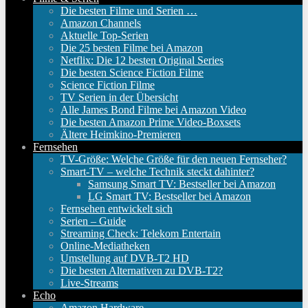
Die besten Filme und Serien …
Amazon Channels
Aktuelle Top-Serien
Die 25 besten Filme bei Amazon
Netflix: Die 12 besten Original Series
Die besten Science Fiction Filme
Science Fiction Filme
TV Serien in der Übersicht
Alle James Bond Filme bei Amazon Video
Die besten Amazon Prime Video-Boxsets
Ältere Heimkino-Premieren
Fernsehen
TV-Größe: Welche Größe für den neuen Fernseher?
Smart-TV – welche Technik steckt dahinter?
Samsung Smart TV: Bestseller bei Amazon
LG Smart TV: Bestseller bei Amazon
Fernsehen entwickelt sich
Serien – Guide
Streaming Check: Telekom Entertain
Online-Mediatheken
Umstellung auf DVB-T2 HD
Die besten Alternativen zu DVB-T2?
Live-Streams
Echo
Amazon Hardware