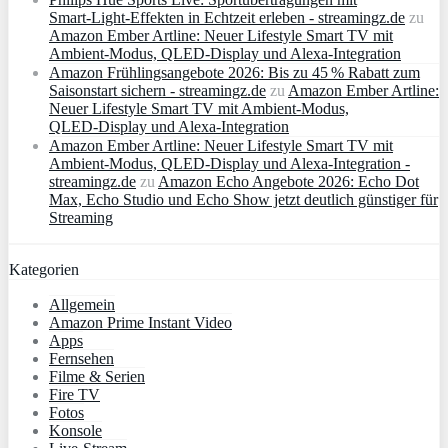
Smart‑Light‑Effekten in Echtzeit erleben - streamingz.de
zu
Amazon Ember Artline: Neuer Lifestyle Smart TV mit
Ambient‑Modus, QLED‑Display und Alexa‑Integration
Amazon Frühlingsangebote 2026: Bis zu 45 % Rabatt zum
Saisonstart sichern - streamingz.de
zu
Amazon Ember Artline:
Neuer Lifestyle Smart TV mit Ambient‑Modus,
QLED‑Display und Alexa‑Integration
Amazon Ember Artline: Neuer Lifestyle Smart TV mit
Ambient‑Modus, QLED‑Display und Alexa‑Integration -
streamingz.de
zu
Amazon Echo Angebote 2026: Echo Dot
Max, Echo Studio und Echo Show jetzt deutlich günstiger für
Streaming
Kategorien
Allgemein
Amazon Prime Instant Video
Apps
Fernsehen
Filme & Serien
Fire TV
Fotos
Konsole