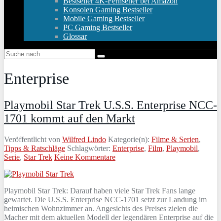
Bestseller 4K-Fernseher bei Amazon
Konsolen Gaming Bestseller
Mobile Gaming Bestseller
PC Gaming Bestseller
Glossar
Enterprise
Playmobil Star Trek U.S.S. Enterprise NCC-
1701 kommt auf den Markt
Veröffentlicht von
Wilfred Lindo
Kategorie(n):
Filme & Serien
,
Tipps & Ratschläge
Schlagwörter:
Enterprise
,
Film
,
Playmobil
,
Serie
,
Star Trek
Keine Kommentare
Playmobil Star Trek: Darauf haben viele Star Trek Fans lange
gewartet. Die U.S.S. Enterprise NCC-1701 setzt zur Landung im
heimischen Wohnzimmer an. Angesichts des Preises zielen die
Macher mit dem aktuellen Modell der legendären Enterprise auf die