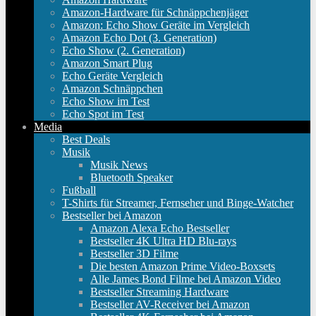
Amazon-Hardware für Schnäppchenjäger
Amazon: Echo Show Geräte im Vergleich
Amazon Echo Dot (3. Generation)
Echo Show (2. Generation)
Amazon Smart Plug
Echo Geräte Vergleich
Amazon Schnäppchen
Echo Show im Test
Echo Spot im Test
Media
Best Deals
Musik
Musik News
Bluetooth Speaker
Fußball
T-Shirts für Streamer, Fernseher und Binge-Watcher
Bestseller bei Amazon
Amazon Alexa Echo Bestseller
Bestseller 4K Ultra HD Blu-rays
Bestseller 3D Filme
Die besten Amazon Prime Video-Boxsets
Alle James Bond Filme bei Amazon Video
Bestseller Streaming Hardware
Bestseller AV-Receiver bei Amazon