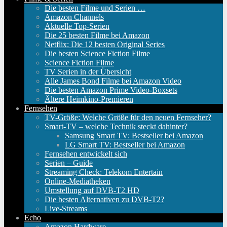
Die besten Filme und Serien …
Amazon Channels
Aktuelle Top-Serien
Die 25 besten Filme bei Amazon
Netflix: Die 12 besten Original Series
Die besten Science Fiction Filme
Science Fiction Filme
TV Serien in der Übersicht
Alle James Bond Filme bei Amazon Video
Die besten Amazon Prime Video-Boxsets
Ältere Heimkino-Premieren
Fernsehen
TV-Größe: Welche Größe für den neuen Fernseher?
Smart-TV – welche Technik steckt dahinter?
Samsung Smart TV: Bestseller bei Amazon
LG Smart TV: Bestseller bei Amazon
Fernsehen entwickelt sich
Serien – Guide
Streaming Check: Telekom Entertain
Online-Mediatheken
Umstellung auf DVB-T2 HD
Die besten Alternativen zu DVB-T2?
Live-Streams
Echo
Amazon Hardware