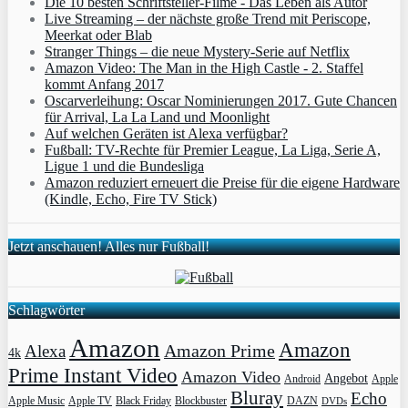
Die 10 besten Schriftsteller-Filme - Das Leben als Autor
Live Streaming – der nächste große Trend mit Periscope,
Meerkat oder Blab
Stranger Things – die neue Mystery-Serie auf Netflix
Amazon Video: The Man in the High Castle - 2. Staffel
kommt Anfang 2017
Oscarverleihung: Oscar Nominierungen 2017. Gute Chancen
für Arrival, La La Land und Moonlight
Auf welchen Geräten ist Alexa verfügbar?
Fußball: TV-Rechte für Premier League, La Liga, Serie A,
Ligue 1 und die Bundesliga
Amazon reduziert erneuert die Preise für die eigene Hardware
(Kindle, Echo, Fire TV Stick)
Jetzt anschauen! Alles nur Fußball!
Schlagwörter
Amazon
Amazon
Amazon Prime
Alexa
4k
Prime Instant Video
Amazon Video
Angebot
Apple
Android
Bluray
Echo
Apple Music
Apple TV
Blockbuster
DAZN
Black Friday
DVDs