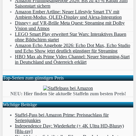
Amazon Frühlingsangebote 2026: Bis zu 45 % Rabatt zum
Saisonstart sichern
Amazon Ember Artline: Neuer Lifestyle Smart TV mit
Ambient‑Modus, QLED‑Display und Alexa‑Integration
Disney+ auf VR-Brille Meta Quest: Streaming mit Dolby
Vision und Atmos
LEGO Smart Play erweitert Star Wars: Interaktives Bauen
ohne Bildschirm startet
Amazon Echo Angebote 2026: Echo Dot Max, Echo Studio
und Echo Show jetzt deutlich günstiger für Streaming
HBO Max als Prime Video Channel: Neuer Streaming‑Start
in Deutschland und Österreich erklärt
Top-Serien zum günstigen Preis
NEU: Hier finden Sie aktuelle Staffeln zum besten Preis!
Wichtige Beiträge
Staffel-Pass bei Amazon Prime: Preisnachlass für
Serienjunkies
Independence Day: Wiederkehr (+ 4K Ultra HD-Bluray)
[Blu-ray]