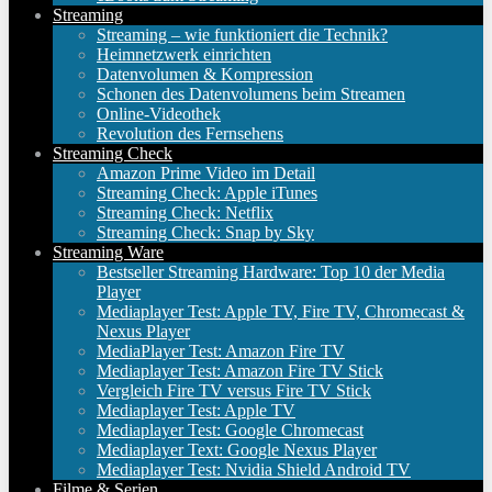
Streaming
Streaming – wie funktioniert die Technik?
Heimnetzwerk einrichten
Datenvolumen & Kompression
Schonen des Datenvolumens beim Streamen
Online-Videothek
Revolution des Fernsehens
Streaming Check
Amazon Prime Video im Detail
Streaming Check: Apple iTunes
Streaming Check: Netflix
Streaming Check: Snap by Sky
Streaming Ware
Bestseller Streaming Hardware: Top 10 der Media
Player
Mediaplayer Test: Apple TV, Fire TV, Chromecast &
Nexus Player
MediaPlayer Test: Amazon Fire TV
Mediaplayer Test: Amazon Fire TV Stick
Vergleich Fire TV versus Fire TV Stick
Mediaplayer Test: Apple TV
Mediaplayer Test: Google Chromecast
Mediaplayer Text: Google Nexus Player
Mediaplayer Test: Nvidia Shield Android TV
Filme & Serien