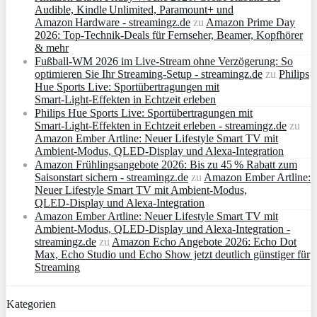
Audible, Kindle Unlimited, Paramount+ und
Amazon Hardware - streamingz.de
zu
Amazon Prime Day
2026: Top-Technik-Deals für Fernseher, Beamer, Kopfhörer
& mehr
Fußball-WM 2026 im Live-Stream ohne Verzögerung: So
optimieren Sie Ihr Streaming-Setup - streamingz.de
zu
Philips
Hue Sports Live: Sportübertragungen mit
Smart‑Light‑Effekten in Echtzeit erleben
Philips Hue Sports Live: Sportübertragungen mit
Smart‑Light‑Effekten in Echtzeit erleben - streamingz.de
zu
Amazon Ember Artline: Neuer Lifestyle Smart TV mit
Ambient‑Modus, QLED‑Display und Alexa‑Integration
Amazon Frühlingsangebote 2026: Bis zu 45 % Rabatt zum
Saisonstart sichern - streamingz.de
zu
Amazon Ember Artline:
Neuer Lifestyle Smart TV mit Ambient‑Modus,
QLED‑Display und Alexa‑Integration
Amazon Ember Artline: Neuer Lifestyle Smart TV mit
Ambient‑Modus, QLED‑Display und Alexa‑Integration -
streamingz.de
zu
Amazon Echo Angebote 2026: Echo Dot
Max, Echo Studio und Echo Show jetzt deutlich günstiger für
Streaming
Kategorien