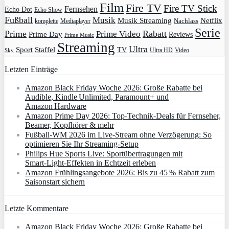
Film
Fire TV
Fire TV Stick
Fernsehen
Echo Dot
Echo Show
Fußball
Musik
Musik Streaming
Netflix
Mediaplayer
Nachlass
komplette
Serie
Prime
Rabatt
Prime Video
Prime Day
Reviews
Prime Music
Streaming
Ultra
Sport
Staffel
TV
Ultra HD
Video
Sky
Letzten Einträge
Amazon Black Friday Woche 2026: Große Rabatte bei
Audible, Kindle Unlimited, Paramount+ und
Amazon Hardware
Amazon Prime Day 2026: Top-Technik-Deals für Fernseher,
Beamer, Kopfhörer & mehr
Fußball-WM 2026 im Live-Stream ohne Verzögerung: So
optimieren Sie Ihr Streaming-Setup
Philips Hue Sports Live: Sportübertragungen mit
Smart‑Light‑Effekten in Echtzeit erleben
Amazon Frühlingsangebote 2026: Bis zu 45 % Rabatt zum
Saisonstart sichern
Letzte Kommentare
Amazon Black Friday Woche 2026: Große Rabatte bei