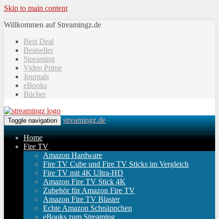
Skip to main content
Willkommen auf Streamingz.de
Best Deal
Bestseller
Streaming
Video Prime
Journals
eBooks
Bücher
streamingz.de
Toggle navigation
Home
Fire TV
Amazon Hardware
Fire TV Cube und Fire TV Sticks im Vergleich
Fire TV mit 4K Ultra-HD
Amazon Fire TV Stick 4K
Zubehör für Amazon Fire TV
Amazon Fire TV Blaster
Echte Amazon Schnäppchen
eBooks zum Streaming