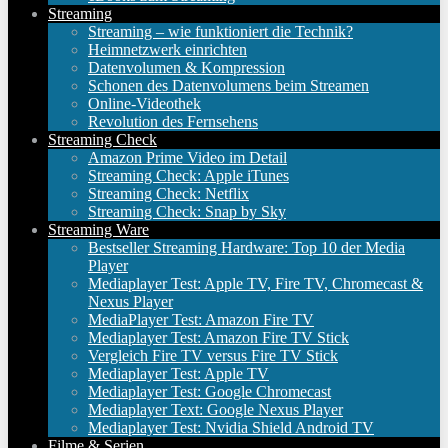
Streaming
Streaming – wie funktioniert die Technik?
Heimnetzwerk einrichten
Datenvolumen & Kompression
Schonen des Datenvolumens beim Streamen
Online-Videothek
Revolution des Fernsehens
Streaming Check
Amazon Prime Video im Detail
Streaming Check: Apple iTunes
Streaming Check: Netflix
Streaming Check: Snap by Sky
Streaming Ware
Bestseller Streaming Hardware: Top 10 der Media
Player
Mediaplayer Test: Apple TV, Fire TV, Chromecast &
Nexus Player
MediaPlayer Test: Amazon Fire TV
Mediaplayer Test: Amazon Fire TV Stick
Vergleich Fire TV versus Fire TV Stick
Mediaplayer Test: Apple TV
Mediaplayer Test: Google Chromecast
Mediaplayer Text: Google Nexus Player
Mediaplayer Test: Nvidia Shield Android TV
Filme & Serien