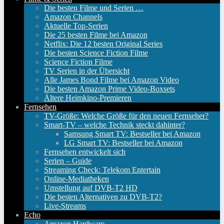
Die besten Filme und Serien …
Amazon Channels
Aktuelle Top-Serien
Die 25 besten Filme bei Amazon
Netflix: Die 12 besten Original Series
Die besten Science Fiction Filme
Science Fiction Filme
TV Serien in der Übersicht
Alle James Bond Filme bei Amazon Video
Die besten Amazon Prime Video-Boxsets
Ältere Heimkino-Premieren
Fernsehen
TV-Größe: Welche Größe für den neuen Fernseher?
Smart-TV – welche Technik steckt dahinter?
Samsung Smart TV: Bestseller bei Amazon
LG Smart TV: Bestseller bei Amazon
Fernsehen entwickelt sich
Serien – Guide
Streaming Check: Telekom Entertain
Online-Mediatheken
Umstellung auf DVB-T2 HD
Die besten Alternativen zu DVB-T2?
Live-Streams
Echo
Amazon Hardware