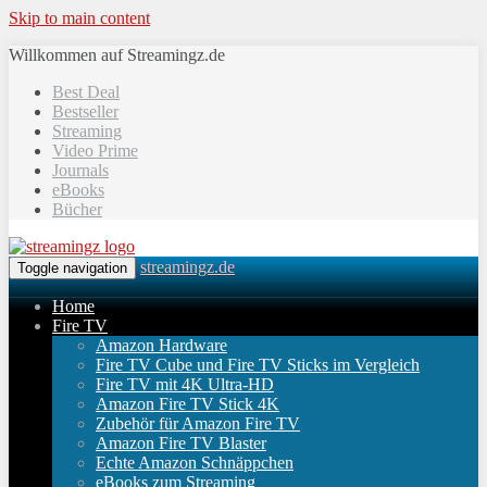
Skip to main content
Willkommen auf Streamingz.de
Best Deal
Bestseller
Streaming
Video Prime
Journals
eBooks
Bücher
streamingz.de
Toggle navigation
Home
Fire TV
Amazon Hardware
Fire TV Cube und Fire TV Sticks im Vergleich
Fire TV mit 4K Ultra-HD
Amazon Fire TV Stick 4K
Zubehör für Amazon Fire TV
Amazon Fire TV Blaster
Echte Amazon Schnäppchen
eBooks zum Streaming