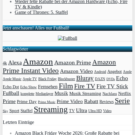
Wieder fette Rabatte bei der Amazon Hardware (Echo, Fire
TV & Kindle)
Game of Thrones: 5. Staffel
Jetzt anschauen! Alles nur Fußball!
Schlagwörter
Amazon
Amazon
Amazon Prime
Alexa
4k
Prime Instant Video
Amazon Video
Angebot
Apple
Android
Bluray
Echo
Apple Music
Apple TV
Blockbuster
DAZN
Black Friday
DVDs
Film
Fire TV
Fire TV Stick
Fernsehen
Echo Dot
Echo Show
Fußball
Musik
Musik Streaming
Netflix
Mediaplayer
Nachlass
komplette
Serie
Prime
Rabatt
Prime Video
Prime Day
Reviews
Prime Music
Streaming
Ultra
Sport
Staffel
TV
Ultra HD
Video
Sky
Letzten Einträge
Amazon Black Friday Woche 2026: Große Rabatte bei