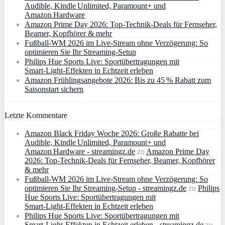
Audible, Kindle Unlimited, Paramount+ und
Amazon Hardware
Amazon Prime Day 2026: Top-Technik-Deals für Fernseher,
Beamer, Kopfhörer & mehr
Fußball-WM 2026 im Live-Stream ohne Verzögerung: So
optimieren Sie Ihr Streaming-Setup
Philips Hue Sports Live: Sportübertragungen mit
Smart‑Light‑Effekten in Echtzeit erleben
Amazon Frühlingsangebote 2026: Bis zu 45 % Rabatt zum
Saisonstart sichern
Letzte Kommentare
Amazon Black Friday Woche 2026: Große Rabatte bei
Audible, Kindle Unlimited, Paramount+ und
Amazon Hardware - streamingz.de
zu
Amazon Prime Day
2026: Top-Technik-Deals für Fernseher, Beamer, Kopfhörer
& mehr
Fußball-WM 2026 im Live-Stream ohne Verzögerung: So
optimieren Sie Ihr Streaming-Setup - streamingz.de
zu
Philips
Hue Sports Live: Sportübertragungen mit
Smart‑Light‑Effekten in Echtzeit erleben
Philips Hue Sports Live: Sportübertragungen mit
Smart‑Light‑Effekten in Echtzeit erleben - streamingz.de
zu