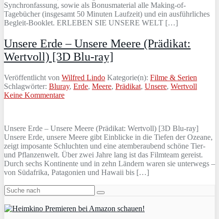
Synchronfassung, sowie als Bonusmaterial alle Making-of-
Tagebücher (insgesamt 50 Minuten Laufzeit) und ein ausführliches
Begleit-Booklet. ERLEBEN SIE UNSERE WELT […]
Unsere Erde – Unsere Meere (Prädikat:
Wertvoll) [3D Blu-ray]
Veröffentlicht von
Wilfred Lindo
Kategorie(n):
Filme & Serien
Schlagwörter:
Bluray
,
Erde
,
Meere
,
Prädikat
,
Unsere
,
Wertvoll
Keine Kommentare
Unsere Erde – Unsere Meere (Prädikat: Wertvoll) [3D Blu-ray]
Unsere Erde, unsere Meere gibt Einblicke in die Tiefen der Ozeane,
zeigt imposante Schluchten und eine atemberaubend schöne Tier-
und Pflanzenwelt. Über zwei Jahre lang ist das Filmteam gereist.
Durch sechs Kontinente und in zehn Ländern waren sie unterwegs –
von Südafrika, Patagonien und Hawaii bis […]