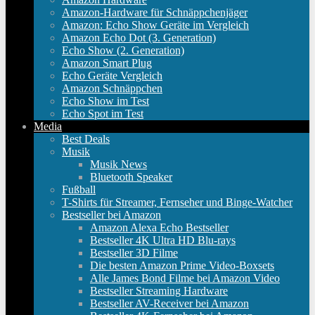
Amazon-Hardware für Schnäppchenjäger
Amazon: Echo Show Geräte im Vergleich
Amazon Echo Dot (3. Generation)
Echo Show (2. Generation)
Amazon Smart Plug
Echo Geräte Vergleich
Amazon Schnäppchen
Echo Show im Test
Echo Spot im Test
Media
Best Deals
Musik
Musik News
Bluetooth Speaker
Fußball
T-Shirts für Streamer, Fernseher und Binge-Watcher
Bestseller bei Amazon
Amazon Alexa Echo Bestseller
Bestseller 4K Ultra HD Blu-rays
Bestseller 3D Filme
Die besten Amazon Prime Video-Boxsets
Alle James Bond Filme bei Amazon Video
Bestseller Streaming Hardware
Bestseller AV-Receiver bei Amazon