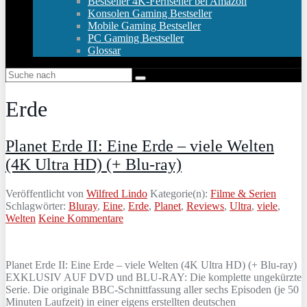
Bestseller 4K-Fernseher bei Amazon
Konsolen Gaming Bestseller
Mobile Gaming Bestseller
PC Gaming Bestseller
Glossar
Erde
Planet Erde II: Eine Erde – viele Welten
(4K Ultra HD) (+ Blu-ray)
Veröffentlicht von
Wilfred Lindo
Kategorie(n):
Filme & Serien
Schlagwörter:
Bluray
,
Eine
,
Erde
,
Planet
,
Reviews
,
Ultra
,
viele
,
Welten
Keine Kommentare
Planet Erde II: Eine Erde – viele Welten (4K Ultra HD) (+ Blu-ray)
EXKLUSIV AUF DVD und BLU-RAY: Die komplette ungekürzte
Serie. Die originale BBC-Schnittfassung aller sechs Episoden (je 50
Minuten Laufzeit) in einer eigens erstellten deutschen