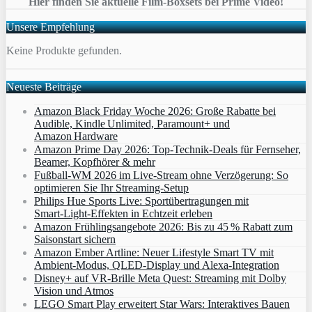
Hier finden Sie aktuelle Film-Boxsets bei Prime Video!
Unsere Empfehlung
Keine Produkte gefunden.
Neueste Beiträge
Amazon Black Friday Woche 2026: Große Rabatte bei
Audible, Kindle Unlimited, Paramount+ und
Amazon Hardware
Amazon Prime Day 2026: Top-Technik-Deals für Fernseher,
Beamer, Kopfhörer & mehr
Fußball-WM 2026 im Live-Stream ohne Verzögerung: So
optimieren Sie Ihr Streaming-Setup
Philips Hue Sports Live: Sportübertragungen mit
Smart‑Light‑Effekten in Echtzeit erleben
Amazon Frühlingsangebote 2026: Bis zu 45 % Rabatt zum
Saisonstart sichern
Amazon Ember Artline: Neuer Lifestyle Smart TV mit
Ambient‑Modus, QLED‑Display und Alexa‑Integration
Disney+ auf VR-Brille Meta Quest: Streaming mit Dolby
Vision und Atmos
LEGO Smart Play erweitert Star Wars: Interaktives Bauen