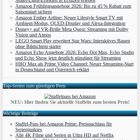
Smart‑Light‑Effekten in Echtzeit erleben
Amazon Frühlingsangebote 2026: Bis zu 45 % Rabatt zum
Saisonstart sichern
Amazon Ember Artline: Neuer Lifestyle Smart TV mit
Ambient‑Modus, QLED‑Display und Alexa‑Integration
Disney+ auf VR-Brille Meta Quest: Streaming mit Dolby
Vision und Atmos
LEGO Smart Play erweitert Star Wars: Interaktives Bauen
ohne Bildschirm startet
Amazon Echo Angebote 2026: Echo Dot Max, Echo Studio
und Echo Show jetzt deutlich günstiger für Streaming
HBO Max als Prime Video Channel: Neuer Streaming‑Start
in Deutschland und Österreich erklärt
Top-Serien zum günstigen Preis
NEU: Hier finden Sie aktuelle Staffeln zum besten Preis!
Wichtige Beiträge
Staffel-Pass bei Amazon Prime: Preisnachlass für
Serienjunkies
Alle 4K Filme und Serien in Ultra HD auf Netflix