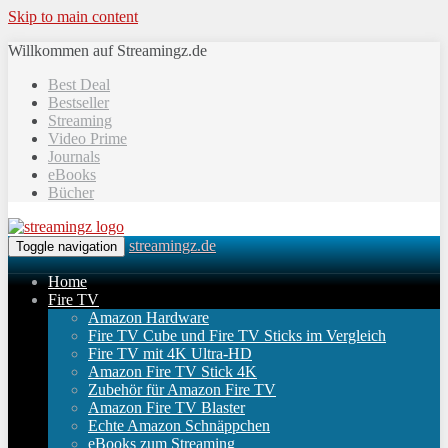
Skip to main content
Willkommen auf Streamingz.de
Best Deal
Bestseller
Streaming
Video Prime
Journals
eBooks
Bücher
streamingz.de
Toggle navigation
Home
Fire TV
Amazon Hardware
Fire TV Cube und Fire TV Sticks im Vergleich
Fire TV mit 4K Ultra-HD
Amazon Fire TV Stick 4K
Zubehör für Amazon Fire TV
Amazon Fire TV Blaster
Echte Amazon Schnäppchen
eBooks zum Streaming