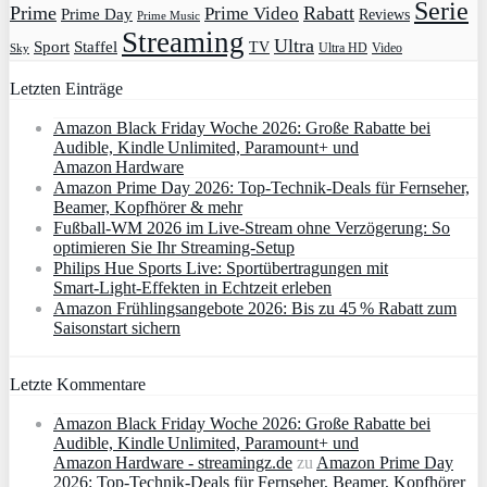
Serie
Prime
Rabatt
Prime Video
Prime Day
Reviews
Prime Music
Streaming
Ultra
Sport
Staffel
TV
Ultra HD
Video
Sky
Letzten Einträge
Amazon Black Friday Woche 2026: Große Rabatte bei
Audible, Kindle Unlimited, Paramount+ und
Amazon Hardware
Amazon Prime Day 2026: Top-Technik-Deals für Fernseher,
Beamer, Kopfhörer & mehr
Fußball-WM 2026 im Live-Stream ohne Verzögerung: So
optimieren Sie Ihr Streaming-Setup
Philips Hue Sports Live: Sportübertragungen mit
Smart‑Light‑Effekten in Echtzeit erleben
Amazon Frühlingsangebote 2026: Bis zu 45 % Rabatt zum
Saisonstart sichern
Letzte Kommentare
Amazon Black Friday Woche 2026: Große Rabatte bei
Audible, Kindle Unlimited, Paramount+ und
Amazon Hardware - streamingz.de
zu
Amazon Prime Day
2026: Top-Technik-Deals für Fernseher, Beamer, Kopfhörer