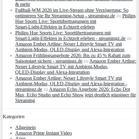
& mehr
Fußball-WM 2026 im Live-Stream ohne Verzögerung: So
optimieren Sie Ihr Streaming-Setup - streamingz.de
zu
Philips
Hue Sports Live: Sportübertragungen mit
Smart‑Light‑Effekten in Echtzeit erleben
Philips Hue Sports Live: Sportübertragungen mit
Smart‑Light‑Effekten in Echtzeit erleben - streamingz.de
zu
Amazon Ember Artline: Neuer Lifestyle Smart TV mit
Ambient‑Modus, QLED‑Display und Alexa‑Integration
Amazon Frühlingsangebote 2026: Bis zu 45 % Rabatt zum
Saisonstart sichern - streamingz.de
zu
Amazon Ember Artline:
Neuer Lifestyle Smart TV mit Ambient‑Modus,
QLED‑Display und Alexa‑Integration
Amazon Ember Artline: Neuer Lifestyle Smart TV mit
Ambient‑Modus, QLED‑Display und Alexa‑Integration -
streamingz.de
zu
Amazon Echo Angebote 2026: Echo Dot
Max, Echo Studio und Echo Show jetzt deutlich günstiger für
Streaming
Kategorien
Allgemein
Amazon Prime Instant Video
Apps