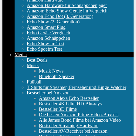
Amazon-Hardware für Schnäppchenjäger
Amazon: Echo Show Geräte im Vergleich
Amazon Echo Dot (3. Generation)
Echo Show (2. Generation)
Amazon Smart Plug
Echo Geräte Vergleich
Amazon Schnäppchen
Echo Show im Test
Echo Spot im Test
Media
Best Deals
Musik
Musik News
Bluetooth Speaker
Fußball
T-Shirts für Streamer, Fernseher und Binge-Watcher
Bestseller bei Amazon
Amazon Alexa Echo Bestseller
Bestseller 4K Ultra HD Blu-rays
Bestseller 3D Filme
Die besten Amazon Prime Video-Boxsets
Alle James Bond Filme bei Amazon Video
Bestseller Streaming Hardware
Bestseller AV-Receiver bei Amazon