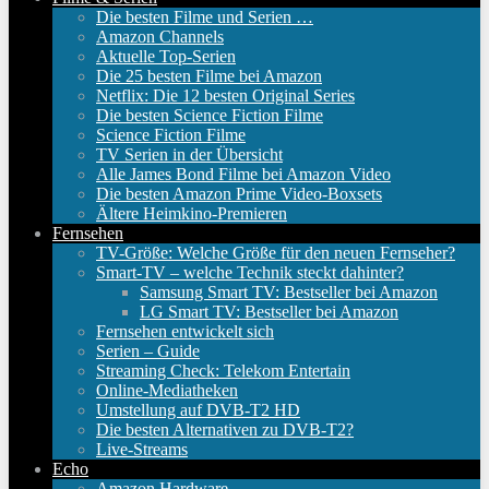
Die besten Filme und Serien …
Amazon Channels
Aktuelle Top-Serien
Die 25 besten Filme bei Amazon
Netflix: Die 12 besten Original Series
Die besten Science Fiction Filme
Science Fiction Filme
TV Serien in der Übersicht
Alle James Bond Filme bei Amazon Video
Die besten Amazon Prime Video-Boxsets
Ältere Heimkino-Premieren
Fernsehen
TV-Größe: Welche Größe für den neuen Fernseher?
Smart-TV – welche Technik steckt dahinter?
Samsung Smart TV: Bestseller bei Amazon
LG Smart TV: Bestseller bei Amazon
Fernsehen entwickelt sich
Serien – Guide
Streaming Check: Telekom Entertain
Online-Mediatheken
Umstellung auf DVB-T2 HD
Die besten Alternativen zu DVB-T2?
Live-Streams
Echo
Amazon Hardware