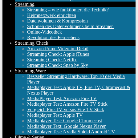
Streaming
Streaming – wie funktioniert die Technik?
Heimnetzwerk einrichten
Datenvolumen & Kompression
Schonen des Datenvolumens beim Streamen
Online-Videothek
Revolution des Fernsehens
Streaming Check
Amazon Prime Video im Detail
Streaming Check: Apple iTunes
Streaming Check: Netflix
Streaming Check: Snap by Sky
Streaming Ware
Bestseller Streaming Hardware: Top 10 der Media
Player
Mediaplayer Test: Apple TV, Fire TV, Chromecast &
Nexus Player
MediaPlayer Test: Amazon Fire TV
Mediaplayer Test: Amazon Fire TV Stick
Vergleich Fire TV versus Fire TV Stick
Mediaplayer Test: Apple TV
Mediaplayer Test: Google Chromecast
Mediaplayer Text: Google Nexus Player
Mediaplayer Test: Nvidia Shield Android TV
Filme & Serien