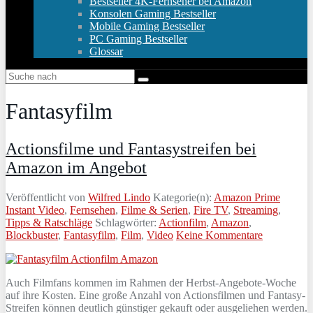
Bestseller 4K-Fernseher bei Amazon
Konsolen Gaming Bestseller
Mobile Gaming Bestseller
PC Gaming Bestseller
Glossar
Fantasyfilm
Actionsfilme und Fantasystreifen bei
Amazon im Angebot
Veröffentlicht von
Wilfred Lindo
Kategorie(n):
Amazon Prime
Instant Video
,
Fernsehen
,
Filme & Serien
,
Fire TV
,
Streaming
,
Tipps & Ratschläge
Schlagwörter:
Actionfilm
,
Amazon
,
Blockbuster
,
Fantasyfilm
,
Film
,
Video
Keine Kommentare
Auch Filmfans kommen im Rahmen der Herbst-Angebote-Woche
auf ihre Kosten. Eine große Anzahl von Actionsfilmen und Fantasy-
Streifen können deutlich günstiger gekauft oder ausgeliehen werden.