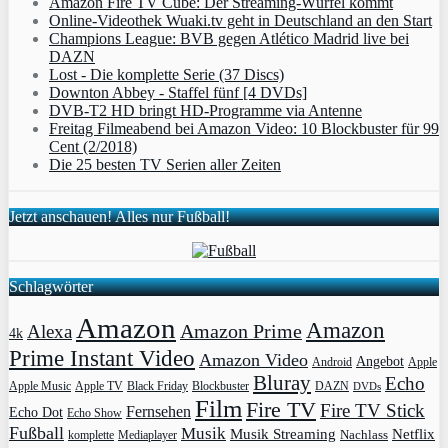
Amazon Fire TV Cube: Der Streaming-Würfel kommt
Online-Videothek Wuaki.tv geht in Deutschland an den Start
Champions League: BVB gegen Atlético Madrid live bei
DAZN
Lost - Die komplette Serie (37 Discs)
Downton Abbey - Staffel fünf [4 DVDs]
DVB-T2 HD bringt HD-Programme via Antenne
Freitag Filmeabend bei Amazon Video: 10 Blockbuster für 99
Cent (2/2018)
Die 25 besten TV Serien aller Zeiten
Jetzt anschauen! Alles nur Fußball!
Schlagwörter
Amazon
Amazon
Amazon Prime
Alexa
4k
Prime Instant Video
Amazon Video
Angebot
Apple
Android
Bluray
Echo
Apple Music
Apple TV
Blockbuster
DAZN
Black Friday
DVDs
Film
Fire TV
Fire TV Stick
Fernsehen
Echo Dot
Echo Show
Fußball
Musik
Musik Streaming
Netflix
Mediaplayer
Nachlass
komplette