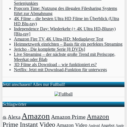
Serienjunkies
Popcorn Time: Nutzung des illegalen Filesharing Systems
führt zur Abmahnung
4K Filme – die besten Ultra HD Filme im Überblick (Ultra
HD Blu-ray)
Independence Day: Wiederkehr (+ 4K Ultra HD-Bluray)
[Blu-ray]
Amazon Fire TV 4K Ultra-HD: Mediaplayer Test
Heimnetzwerk einrichten – Basis für ein perfektes Streaming
Jericho - Die komplette Serie [8 DVDs]
Live Streaming – der nächste große Trend mit Periscope,
Meerkat oder Blab
3D Filme als Download – wie funktioniert es?
Netflix: Jetzt mit Download-Funktion für unterwegs
Jetzt anschauen! Alles nur Fußball!
Schlagwörter
Amazon
Amazon
Amazon Prime
Alexa
4k
Prime Instant Video
Amazon Video
Angebot
Apple
Android