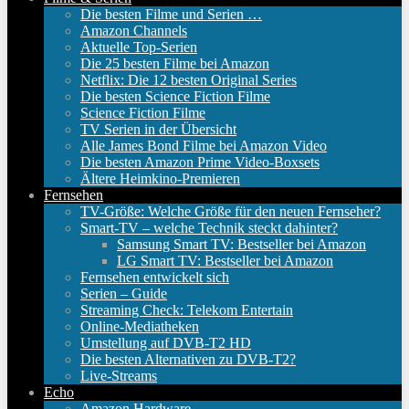
Die besten Filme und Serien …
Amazon Channels
Aktuelle Top-Serien
Die 25 besten Filme bei Amazon
Netflix: Die 12 besten Original Series
Die besten Science Fiction Filme
Science Fiction Filme
TV Serien in der Übersicht
Alle James Bond Filme bei Amazon Video
Die besten Amazon Prime Video-Boxsets
Ältere Heimkino-Premieren
Fernsehen
TV-Größe: Welche Größe für den neuen Fernseher?
Smart-TV – welche Technik steckt dahinter?
Samsung Smart TV: Bestseller bei Amazon
LG Smart TV: Bestseller bei Amazon
Fernsehen entwickelt sich
Serien – Guide
Streaming Check: Telekom Entertain
Online-Mediatheken
Umstellung auf DVB-T2 HD
Die besten Alternativen zu DVB-T2?
Live-Streams
Echo
Amazon Hardware