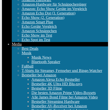
Amazon-Hardware für Schnäppchenjäger
Amazon: Echo Show Geräte im Vergleich
Amazon Echo Dot (3. Generation)
Echo Show (2. Generation)
Amazon Smart Plug
Echo Geräte Vergleich
Amazon Schnäppchen
Echo Show im Test
Echo Spot im Test
Media
Best Deals
Musik
Musik News
Bluetooth Speaker
Fußball
T-Shirts für Streamer, Fernseher und Binge-Watcher
Bestseller bei Amazon
Amazon Alexa Echo Bestseller
Bestseller 4K Ultra HD Blu-rays
Bestseller 3D Filme
Die besten Amazon Prime Video-Boxsets
Alle James Bond Filme bei Amazon Video
Bestseller Streaming Hardware
Bestseller AV-Receiver bei Amazon