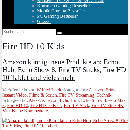
Bestseller 4K-Fernseher bei Amazon
Konsolen Gaming Bestseller
Mobile Gaming Bestseller
PC Gaming Bestseller
Glossar
Fire HD 10 Kids
Amazon kündigt neue Produkte an: Echo
Hub, Echo Show 8, Fire TV Sticks, Fire HD
10 Tablet und vieles mehr
Veröffentlicht von
Wilfred Lindo
Kategorie(n):
Amazon Prime
Instant Video
,
Filme & Serien
,
Fire TV
,
Streaming
,
Technik
Schlagwörter:
Alexa
,
Amazon
,
Echo Hub
,
Echo Show 8
,
eero Max
7
,
Fire HD 10
,
Fire HD 10 Kids
,
Fire TV Stick
,
Fire TV Stick 4K
Max
Keine Kommentare