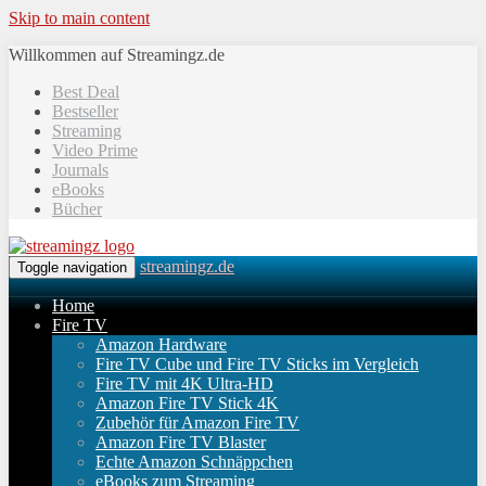
Skip to main content
Willkommen auf Streamingz.de
Best Deal
Bestseller
Streaming
Video Prime
Journals
eBooks
Bücher
streamingz.de
Toggle navigation
Home
Fire TV
Amazon Hardware
Fire TV Cube und Fire TV Sticks im Vergleich
Fire TV mit 4K Ultra-HD
Amazon Fire TV Stick 4K
Zubehör für Amazon Fire TV
Amazon Fire TV Blaster
Echte Amazon Schnäppchen
eBooks zum Streaming