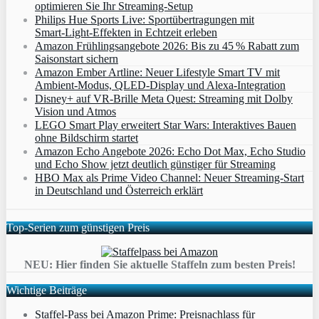
optimieren Sie Ihr Streaming-Setup
Philips Hue Sports Live: Sportübertragungen mit
Smart‑Light‑Effekten in Echtzeit erleben
Amazon Frühlingsangebote 2026: Bis zu 45 % Rabatt zum
Saisonstart sichern
Amazon Ember Artline: Neuer Lifestyle Smart TV mit
Ambient‑Modus, QLED‑Display und Alexa‑Integration
Disney+ auf VR-Brille Meta Quest: Streaming mit Dolby
Vision und Atmos
LEGO Smart Play erweitert Star Wars: Interaktives Bauen
ohne Bildschirm startet
Amazon Echo Angebote 2026: Echo Dot Max, Echo Studio
und Echo Show jetzt deutlich günstiger für Streaming
HBO Max als Prime Video Channel: Neuer Streaming‑Start
in Deutschland und Österreich erklärt
Top-Serien zum günstigen Preis
NEU: Hier finden Sie aktuelle Staffeln zum besten Preis!
Wichtige Beiträge
Staffel-Pass bei Amazon Prime: Preisnachlass für