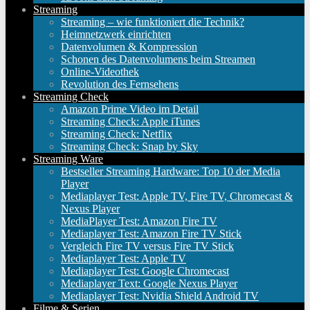
Streaming
Streaming – wie funktioniert die Technik?
Heimnetzwerk einrichten
Datenvolumen & Kompression
Schonen des Datenvolumens beim Streamen
Online-Videothek
Revolution des Fernsehens
Streaming Check
Amazon Prime Video im Detail
Streaming Check: Apple iTunes
Streaming Check: Netflix
Streaming Check: Snap by Sky
Streaming Ware
Bestseller Streaming Hardware: Top 10 der Media
Player
Mediaplayer Test: Apple TV, Fire TV, Chromecast &
Nexus Player
MediaPlayer Test: Amazon Fire TV
Mediaplayer Test: Amazon Fire TV Stick
Vergleich Fire TV versus Fire TV Stick
Mediaplayer Test: Apple TV
Mediaplayer Test: Google Chromecast
Mediaplayer Text: Google Nexus Player
Mediaplayer Test: Nvidia Shield Android TV
Filme & Serien