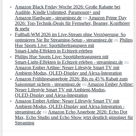
Amazon Black Friday Woche 2026: Große Rabatte bei
Audible, Kindle Unlimited, Paramount+ und
Amazon Hardware - streamingz.de
zu
Amazon Prime Day
2026: Top-Technik-Deals für Fernseher, Beamer, Kopfhörer
& mehr
Fußball-WM 2026 im Live-Stream ohne Verzögerung: So
optimieren Sie Ihr Streaming-Setup - streamingz.de
zu
Philips
Hue Sports Live: Sportübertragungen mit
Smart‑Light‑Effekten in Echtzeit erleben
Philips Hue Sports Live: Sportübertragungen mit
Smart‑Light‑Effekten in Echtzeit erleben - streamingz.de
zu
Amazon Ember Artline: Neuer Lifestyle Smart TV mit
Ambient‑Modus, QLED‑Display und Alexa‑Integration
Amazon Frühlingsangebote 2026: Bis zu 45 % Rabatt zum
Saisonstart sichern - streamingz.de
zu
Amazon Ember Artline:
Neuer Lifestyle Smart TV mit Ambient‑Modus,
QLED‑Display und Alexa‑Integration
Amazon Ember Artline: Neuer Lifestyle Smart TV mit
Ambient‑Modus, QLED‑Display und Alexa‑Integration -
streamingz.de
zu
Amazon Echo Angebote 2026: Echo Dot
Max, Echo Studio und Echo Show jetzt deutlich günstiger für
Streaming