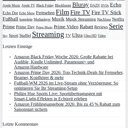
Bluray
Echo
Apple Music
Apple TV
Blockbuster
DAZN
Black Friday
DVDs
Film
Fire TV
Fire TV Stick
Fernsehen
Echo Dot
Echo Show
Fußball
Musik
Musik Streaming
Netflix
Mediaplayer
Nachlass
komplette
Serie
Prime
Rabatt
Prime Video
Prime Day
Reviews
Prime Music
Streaming
Ultra
Sport
Staffel
TV
Ultra HD
Video
Sky
Letzten Einträge
Amazon Black Friday Woche 2026: Große Rabatte bei
Audible, Kindle Unlimited, Paramount+ und
Amazon Hardware
Amazon Prime Day 2026: Top-Technik-Deals für Fernseher,
Beamer, Kopfhörer & mehr
Fußball-WM 2026 im Live-Stream ohne Verzögerung: So
optimieren Sie Ihr Streaming-Setup
Philips Hue Sports Live: Sportübertragungen mit
Smart‑Light‑Effekten in Echtzeit erleben
Amazon Frühlingsangebote 2026: Bis zu 45 % Rabatt zum
Saisonstart sichern
Letzte Kommentare