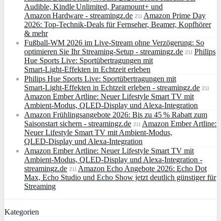
Audible, Kindle Unlimited, Paramount+ und
Amazon Hardware - streamingz.de
zu
Amazon Prime Day
2026: Top-Technik-Deals für Fernseher, Beamer, Kopfhörer
& mehr
Fußball-WM 2026 im Live-Stream ohne Verzögerung: So
optimieren Sie Ihr Streaming-Setup - streamingz.de
zu
Philips
Hue Sports Live: Sportübertragungen mit
Smart‑Light‑Effekten in Echtzeit erleben
Philips Hue Sports Live: Sportübertragungen mit
Smart‑Light‑Effekten in Echtzeit erleben - streamingz.de
zu
Amazon Ember Artline: Neuer Lifestyle Smart TV mit
Ambient‑Modus, QLED‑Display und Alexa‑Integration
Amazon Frühlingsangebote 2026: Bis zu 45 % Rabatt zum
Saisonstart sichern - streamingz.de
zu
Amazon Ember Artline:
Neuer Lifestyle Smart TV mit Ambient‑Modus,
QLED‑Display und Alexa‑Integration
Amazon Ember Artline: Neuer Lifestyle Smart TV mit
Ambient‑Modus, QLED‑Display und Alexa‑Integration -
streamingz.de
zu
Amazon Echo Angebote 2026: Echo Dot
Max, Echo Studio und Echo Show jetzt deutlich günstiger für
Streaming
Kategorien