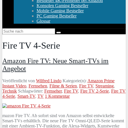
Bestseller 4K-Fernseher bei Amazon
Konsolen Gaming Bestseller
Mobile Gaming Bestseller
PC Gaming Bestseller
Glossar
Fire TV 4-Serie
Amazon Fire TV: Neue Smart-TVs im
Angebot
Veröffentlicht von
Wilfred Lindo
Kategorie(n):
Amazon Prime
Instant Video
,
Fernsehen
,
Filme & Serien
,
Fire TV
,
Streaming
,
Technik
Schlagwörter:
Fernseher
,
Fire TV
,
Fire TV 2-Serie
,
Fire TV
4-Serie
,
Smart-TV
,
TV
1 Kommentar
mazon Fire TV. Ab sofort sind von Amazon selbst entwickelte
Smart-TVs erhältlich. Die neue Fire TV Omni-QLED-Serie kommt
mit einer Ambient-TV-Funktion, die Alexa-Widgets, Kunstwerke