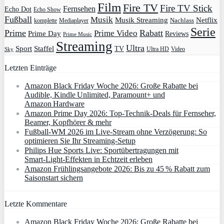
Film
Fire TV
Fire TV Stick
Fernsehen
Echo Dot
Echo Show
Fußball
Musik
Musik Streaming
Netflix
Mediaplayer
Nachlass
komplette
Serie
Prime
Rabatt
Prime Video
Prime Day
Reviews
Prime Music
Streaming
Ultra
Sport
Staffel
TV
Ultra HD
Video
Sky
Letzten Einträge
Amazon Black Friday Woche 2026: Große Rabatte bei
Audible, Kindle Unlimited, Paramount+ und
Amazon Hardware
Amazon Prime Day 2026: Top-Technik-Deals für Fernseher,
Beamer, Kopfhörer & mehr
Fußball-WM 2026 im Live-Stream ohne Verzögerung: So
optimieren Sie Ihr Streaming-Setup
Philips Hue Sports Live: Sportübertragungen mit
Smart‑Light‑Effekten in Echtzeit erleben
Amazon Frühlingsangebote 2026: Bis zu 45 % Rabatt zum
Saisonstart sichern
Letzte Kommentare
Amazon Black Friday Woche 2026: Große Rabatte bei