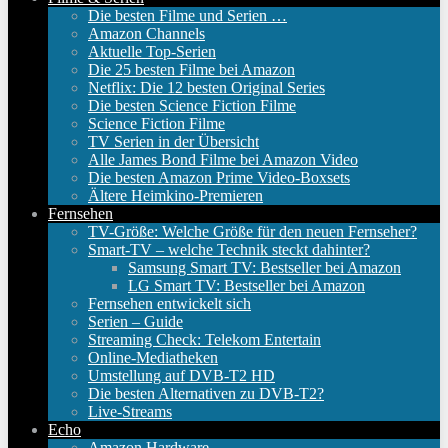
Die besten Filme und Serien …
Amazon Channels
Aktuelle Top-Serien
Die 25 besten Filme bei Amazon
Netflix: Die 12 besten Original Series
Die besten Science Fiction Filme
Science Fiction Filme
TV Serien in der Übersicht
Alle James Bond Filme bei Amazon Video
Die besten Amazon Prime Video-Boxsets
Ältere Heimkino-Premieren
Fernsehen
TV-Größe: Welche Größe für den neuen Fernseher?
Smart-TV – welche Technik steckt dahinter?
Samsung Smart TV: Bestseller bei Amazon
LG Smart TV: Bestseller bei Amazon
Fernsehen entwickelt sich
Serien – Guide
Streaming Check: Telekom Entertain
Online-Mediatheken
Umstellung auf DVB-T2 HD
Die besten Alternativen zu DVB-T2?
Live-Streams
Echo
Amazon Hardware