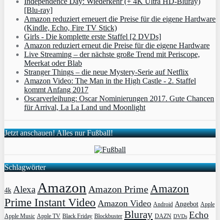
Independence Day: Wiederkehr (+ 4K Ultra HD-Bluray)
[Blu-ray]
Amazon reduziert erneuert die Preise für die eigene Hardware
(Kindle, Echo, Fire TV Stick)
Girls - Die komplette erste Staffel [2 DVDs]
Amazon reduziert erneut die Preise für die eigene Hardware
Live Streaming – der nächste große Trend mit Periscope,
Meerkat oder Blab
Stranger Things – die neue Mystery-Serie auf Netflix
Amazon Video: The Man in the High Castle - 2. Staffel
kommt Anfang 2017
Oscarverleihung: Oscar Nominierungen 2017. Gute Chancen
für Arrival, La La Land und Moonlight
Jetzt anschauen! Alles nur Fußball!
Schlagwörter
Amazon
Amazon
Amazon Prime
Alexa
4k
Prime Instant Video
Amazon Video
Angebot
Apple
Android
Bluray
Echo
Apple Music
Apple TV
Blockbuster
DAZN
Black Friday
DVDs