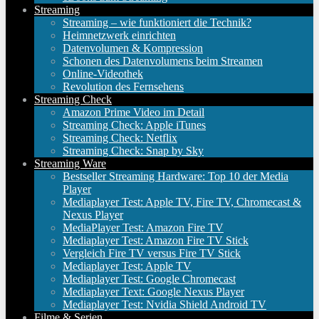
Streaming
Streaming – wie funktioniert die Technik?
Heimnetzwerk einrichten
Datenvolumen & Kompression
Schonen des Datenvolumens beim Streamen
Online-Videothek
Revolution des Fernsehens
Streaming Check
Amazon Prime Video im Detail
Streaming Check: Apple iTunes
Streaming Check: Netflix
Streaming Check: Snap by Sky
Streaming Ware
Bestseller Streaming Hardware: Top 10 der Media
Player
Mediaplayer Test: Apple TV, Fire TV, Chromecast &
Nexus Player
MediaPlayer Test: Amazon Fire TV
Mediaplayer Test: Amazon Fire TV Stick
Vergleich Fire TV versus Fire TV Stick
Mediaplayer Test: Apple TV
Mediaplayer Test: Google Chromecast
Mediaplayer Text: Google Nexus Player
Mediaplayer Test: Nvidia Shield Android TV
Filme & Serien