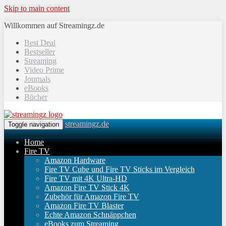
Skip to main content
Willkommen auf Streamingz.de
Best Deal
Bestseller
Streaming
Video Prime
Journals
eBooks
Bücher
streamingz.de
Toggle navigation
Home
Fire TV
Amazon Hardware
Fire TV Cube und Fire TV Sticks im Vergleich
Fire TV mit 4K Ultra-HD
Amazon Fire TV Stick 4K
Zubehör für Amazon Fire TV
Amazon Fire TV Blaster
Echte Amazon Schnäppchen
eBooks zum Streaming