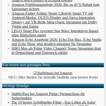
Smart‑Light‑Effekten in Echtzeit erleben
Amazon Frühlingsangebote 2026: Bis zu 45 % Rabatt zum
Saisonstart sichern
Amazon Ember Artline: Neuer Lifestyle Smart TV mit
Ambient‑Modus, QLED‑Display und Alexa‑Integration
Disney+ auf VR-Brille Meta Quest: Streaming mit Dolby
Vision und Atmos
LEGO Smart Play erweitert Star Wars: Interaktives Bauen
ohne Bildschirm startet
Amazon Echo Angebote 2026: Echo Dot Max, Echo Studio
und Echo Show jetzt deutlich günstiger für Streaming
HBO Max als Prime Video Channel: Neuer Streaming‑Start
in Deutschland und Österreich erklärt
Top-Serien zum günstigen Preis
NEU: Hier finden Sie aktuelle Staffeln zum besten Preis!
Wichtige Beiträge
Staffel-Pass bei Amazon Prime: Preisnachlass für
Serienjunkies
Die 10 besten Schriftsteller-Filme - Das Leben als Autor