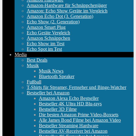
Amazon-Hardware für Schnäppchenjäger
Amazon: Echo Show Geräte im Vergleich
Amazon Echo Dot (3. Generation)
Echo Show (2. Generation)
Amazon Smart Plug
Echo Geräte Vergleich
Amazon Schnäppchen
Echo Show im Test
Echo Spot im Test
Media
Best Deals
Musik
Musik News
Bluetooth Speaker
Fußball
T-Shirts für Streamer, Fernseher und Binge-Watcher
Bestseller bei Amazon
Amazon Alexa Echo Bestseller
Bestseller 4K Ultra HD Blu-rays
Bestseller 3D Filme
Die besten Amazon Prime Video-Boxsets
Alle James Bond Filme bei Amazon Video
Bestseller Streaming Hardware
Bestseller AV-Receiver bei Amazon