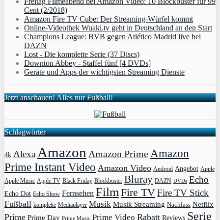
Freitag Filmeabend bei Amazon Video: 10 Blockbuster für 99
Cent (2/2018)
Amazon Fire TV Cube: Der Streaming-Würfel kommt
Online-Videothek Wuaki.tv geht in Deutschland an den Start
Champions League: BVB gegen Atlético Madrid live bei
DAZN
Lost - Die komplette Serie (37 Discs)
Downton Abbey - Staffel fünf [4 DVDs]
Geräte und Apps der wichtigsten Streaming Dienste
Jetzt anschauen! Alles nur Fußball!
Schlagwörter
Amazon
Amazon
Amazon Prime
Alexa
4k
Prime Instant Video
Amazon Video
Angebot
Apple
Android
Bluray
Echo
Apple Music
Apple TV
Blockbuster
DAZN
Black Friday
DVDs
Film
Fire TV
Fire TV Stick
Fernsehen
Echo Dot
Echo Show
Fußball
Musik
Musik Streaming
Netflix
Mediaplayer
Nachlass
komplette
Serie
Prime
Rabatt
Prime Video
Prime Day
Reviews
Prime Music