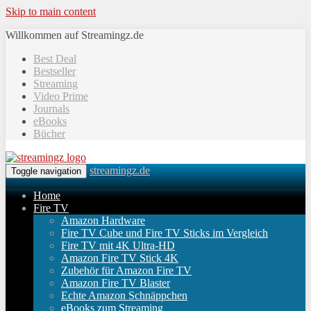
Skip to main content
Willkommen auf Streamingz.de
Best Deal
Bestseller
Streaming
Video Prime
Journals
eBooks
Bücher
streamingz.de
Toggle navigation
Home
Fire TV
Amazon Hardware
Fire TV Cube und Fire TV Sticks im Vergleich
Fire TV mit 4K Ultra-HD
Amazon Fire TV Stick 4K
Zubehör für Amazon Fire TV
Amazon Fire TV Blaster
Echte Amazon Schnäppchen
eBooks zum Streaming