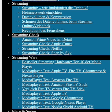
Streaming
Streaming – wie funktioniert die Technik?
Heimnetzwerk einrichten
Datenvolumen & Kompression
Schonen des Datenvolumens beim Streamen
Online-Videothek
Revolution des Fernsehens
Streaming Check
Amazon Prime Video im Detail
Streaming Check: Apple iTunes
Streaming Check: Netflix
Streaming Check: Snap by Sky
Streaming Ware
Bestseller Streaming Hardware: Top 10 der Media
Player
Mediaplayer Test: Apple TV, Fire TV, Chromecast &
Nexus Player
MediaPlayer Test: Amazon Fire TV
Mediaplayer Test: Amazon Fire TV Stick
Vergleich Fire TV versus Fire TV Stick
Mediaplayer Test: Apple TV
Mediaplayer Test: Google Chromecast
Mediaplayer Text: Google Nexus Player
Mediaplayer Test: Nvidia Shield Android TV
Filme & Serien