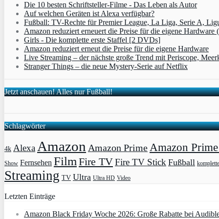
Die 10 besten Schriftsteller-Filme - Das Leben als Autor
Auf welchen Geräten ist Alexa verfügbar?
Fußball: TV-Rechte für Premier League, La Liga, Serie A, Lig
Amazon reduziert erneuert die Preise für die eigene Hardware 
Girls - Die komplette erste Staffel [2 DVDs]
Amazon reduziert erneut die Preise für die eigene Hardware
Live Streaming – der nächste große Trend mit Periscope, Meer
Stranger Things – die neue Mystery-Serie auf Netflix
Jetzt anschauen! Alles nur Fußball!
Schlagwörter
Amazon
Amazon Prime 
Amazon Prime
Alexa
4k
Film
Fire TV
Fire TV Stick
Fußball
Fernsehen
Show
komplett
Streaming
Ultra
TV
Ultra HD
Video
Letzten Einträge
Amazon Black Friday Woche 2026: Große Rabatte bei Audibl