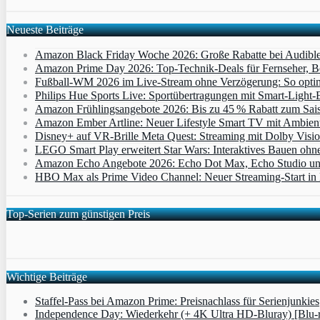
Neueste Beiträge
Amazon Black Friday Woche 2026: Große Rabatte bei Audibl
Amazon Prime Day 2026: Top-Technik-Deals für Fernseher, 
Fußball-WM 2026 im Live-Stream ohne Verzögerung: So optimi
Philips Hue Sports Live: Sportübertragungen mit Smart‑Light‑E
Amazon Frühlingsangebote 2026: Bis zu 45 % Rabatt zum Saiso
Amazon Ember Artline: Neuer Lifestyle Smart TV mit Ambien
Disney+ auf VR-Brille Meta Quest: Streaming mit Dolby Visi
LEGO Smart Play erweitert Star Wars: Interaktives Bauen ohne 
Amazon Echo Angebote 2026: Echo Dot Max, Echo Studio und E
HBO Max als Prime Video Channel: Neuer Streaming‑Start in D
Top-Serien zum günstigen Preis
Wichtige Beiträge
Staffel-Pass bei Amazon Prime: Preisnachlass für Serienjunkies
Independence Day: Wiederkehr (+ 4K Ultra HD-Bluray) [Blu-