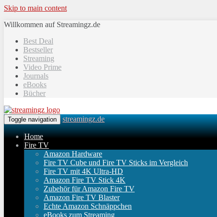
Skip to main content
Willkommen auf Streamingz.de
Best Deal
Bestseller
Streaming
Video Prime
Journals
eBooks
Bücher
streamingz.de
Toggle navigation
Home
Fire TV
Amazon Hardware
Fire TV Cube und Fire TV Sticks im Vergleich
Fire TV mit 4K Ultra-HD
Amazon Fire TV Stick 4K
Zubehör für Amazon Fire TV
Amazon Fire TV Blaster
Echte Amazon Schnäppchen
eBooks zum Streaming