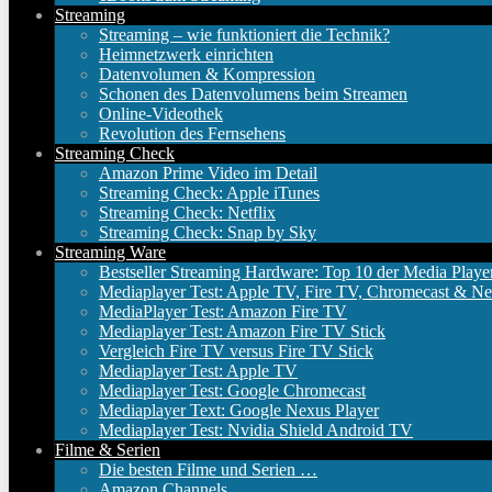
Streaming
Streaming – wie funktioniert die Technik?
Heimnetzwerk einrichten
Datenvolumen & Kompression
Schonen des Datenvolumens beim Streamen
Online-Videothek
Revolution des Fernsehens
Streaming Check
Amazon Prime Video im Detail
Streaming Check: Apple iTunes
Streaming Check: Netflix
Streaming Check: Snap by Sky
Streaming Ware
Bestseller Streaming Hardware: Top 10 der Media Playe
Mediaplayer Test: Apple TV, Fire TV, Chromecast & Ne
MediaPlayer Test: Amazon Fire TV
Mediaplayer Test: Amazon Fire TV Stick
Vergleich Fire TV versus Fire TV Stick
Mediaplayer Test: Apple TV
Mediaplayer Test: Google Chromecast
Mediaplayer Text: Google Nexus Player
Mediaplayer Test: Nvidia Shield Android TV
Filme & Serien
Die besten Filme und Serien …
Amazon Channels