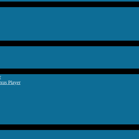
r
xus Player