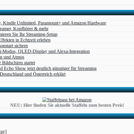
e, Kindle Unlimited, Paramount+ und Amazon Hardware
Beamer, Kopfhörer & mehr
eren Sie Ihr Streaming-Setup
ffekten in Echtzeit erleben
nstart sichern
t‑Modus, QLED‑Display und Alexa‑Integration
on und Atmos
Bildschirm startet
cho Show jetzt deutlich günstiger für Streaming
eutschland und Österreich erklärt
NEU: Hier finden Sie aktuelle Staffeln zum besten Preis!
ray]