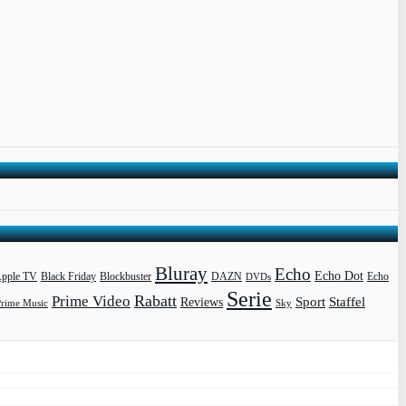
Bluray
Echo
Echo Dot
pple TV
Blockbuster
DAZN
Black Friday
DVDs
Echo
Serie
Rabatt
Prime Video
Sport
Staffel
Reviews
Prime Music
Sky