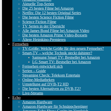
Aktuelle Top-Serien
Die 25 besten Filme bei Amazon
Netflix: Die 12 besten Original Series
Die besten Science Fiction Filme
Science Fiction Filme
TV Serien in der Übersicht
Alle James Bond Filme bei Amazon Video
Die besten Amazon Prime Video-Boxsets
Ältere Heimkino-Premieren
Fernsehen
TV-Größe: Welche Größe für den neuen Fernseher?
Smart-TV – welche Technik steckt dahinter?
Samsung Smart TV: Bestseller bei Amazon
LG Smart TV: Bestseller bei Amazon
Fernsehen entwickelt sich
Serien – Guide
Streaming Check: Telekom Entertain
Online-Mediatheken
Umstellung auf DVB-T2 HD
Die besten Alternativen zu DVB-T2?
Live-Streams
Echo
Amazon Hardware
Amazon-Hardware für Schnäppchenjäger
Amazon: Echo Show Geräte im Vergleich