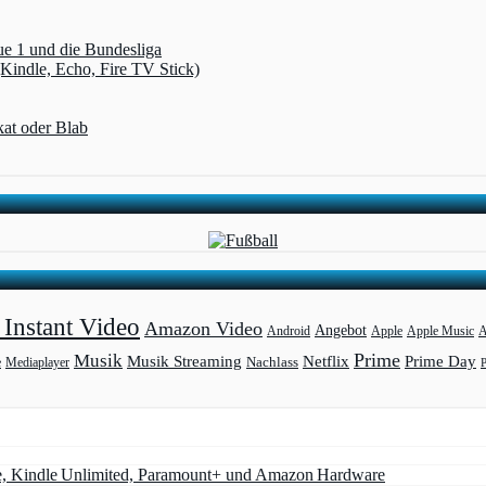
ue 1 und die Bundesliga
(Kindle, Echo, Fire TV Stick)
kat oder Blab
Instant Video
Amazon Video
Angebot
Apple
Apple Music
A
Android
Prime
Musik
Musik Streaming
Netflix
Prime Day
Mediaplayer
Nachlass
e
e, Kindle Unlimited, Paramount+ und Amazon Hardware