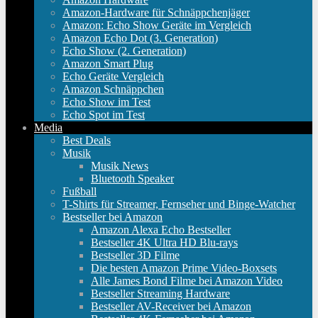
Amazon-Hardware für Schnäppchenjäger
Amazon: Echo Show Geräte im Vergleich
Amazon Echo Dot (3. Generation)
Echo Show (2. Generation)
Amazon Smart Plug
Echo Geräte Vergleich
Amazon Schnäppchen
Echo Show im Test
Echo Spot im Test
Media
Best Deals
Musik
Musik News
Bluetooth Speaker
Fußball
T-Shirts für Streamer, Fernseher und Binge-Watcher
Bestseller bei Amazon
Amazon Alexa Echo Bestseller
Bestseller 4K Ultra HD Blu-rays
Bestseller 3D Filme
Die besten Amazon Prime Video-Boxsets
Alle James Bond Filme bei Amazon Video
Bestseller Streaming Hardware
Bestseller AV-Receiver bei Amazon