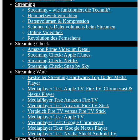
Streaming
Streaming – wie funktioniert die Technik?
Heimnetzwerk einrichten
Datenvolumen & Kompression
Schonen des Datenvolumens beim Streamen
Online-Videothek
Revolution des Fernsehens
Streaming Check
Amazon Prime Video im Detail
Streaming Check: Apple iTunes
Streaming Check: Netflix
Streaming Check: Snap by Sky
Streaming Ware
Bestseller Streaming Hardware: Top 10 der Media
Player
Mediaplayer Test: Apple TV, Fire TV, Chromecast &
Nexus Player
MediaPlayer Test: Amazon Fire TV
Mediaplayer Test: Amazon Fire TV Stick
Vergleich Fire TV versus Fire TV Stick
Mediaplayer Test: Apple TV
Mediaplayer Test: Google Chromecast
Mediaplayer Text: Google Nexus Player
Mediaplayer Test: Nvidia Shield Android TV
Filme & Serien