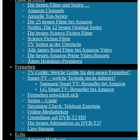
Die besten Filme und Serien …
Amazon Channels
Aktuelle Top-Serien
Die 25 besten Filme bei Amazon
Netflix: Die 12 besten Original Series
Die besten Science Fiction Filme
Science Fiction Filme
TV Serien in der Übersicht
Alle James Bond Filme bei Amazon Video
Die besten Amazon Prime Video-Boxsets
Ältere Heimkino-Premieren
Fernsehen
TV-Größe: Welche Größe für den neuen Fernseher?
Smart-TV – welche Technik steckt dahinter?
Samsung Smart TV: Bestseller bei Amazon
LG Smart TV: Bestseller bei Amazon
Fernsehen entwickelt sich
Serien – Guide
Streaming Check: Telekom Entertain
Online-Mediatheken
Umstellung auf DVB-T2 HD
Die besten Alternativen zu DVB-T2?
Live-Streams
Echo
Amazon Hardware