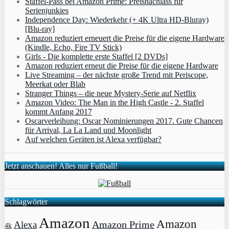
Staffel-Pass bei Amazon Prime: Preisnachlass für
Serienjunkies
Independence Day: Wiederkehr (+ 4K Ultra HD-Bluray)
[Blu-ray]
Amazon reduziert erneuert die Preise für die eigene Hardware
(Kindle, Echo, Fire TV Stick)
Girls - Die komplette erste Staffel [2 DVDs]
Amazon reduziert erneut die Preise für die eigene Hardware
Live Streaming – der nächste große Trend mit Periscope,
Meerkat oder Blab
Stranger Things – die neue Mystery-Serie auf Netflix
Amazon Video: The Man in the High Castle - 2. Staffel
kommt Anfang 2017
Oscarverleihung: Oscar Nominierungen 2017. Gute Chancen
für Arrival, La La Land und Moonlight
Auf welchen Geräten ist Alexa verfügbar?
Jetzt anschauen! Alles nur Fußball!
Schlagwörter
Amazon
Amazon
Amazon Prime
Alexa
4k