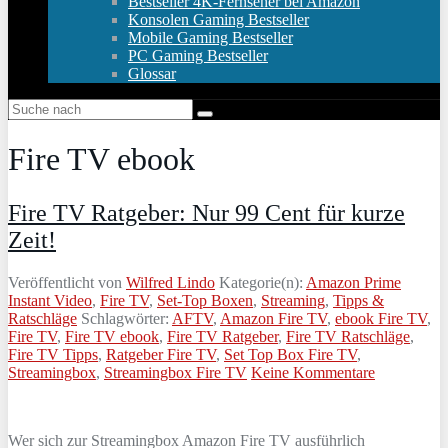
Bestseller 4K-Fernseher bei Amazon
Konsolen Gaming Bestseller
Mobile Gaming Bestseller
PC Gaming Bestseller
Glossar
Fire TV ebook
Fire TV Ratgeber: Nur 99 Cent für kurze
Zeit!
Veröffentlicht von
Wilfred Lindo
Kategorie(n):
Amazon Prime
Instant Video
,
Fire TV
,
Set-Top Boxen
,
Streaming
,
Tipps &
Ratschläge
Schlagwörter:
AFTV
,
Amazon Fire TV
,
ebook Fire TV
,
Fire TV
,
Fire TV ebook
,
Fire TV Ratgeber
,
Fire TV Ratschläge
,
Fire TV Tipps
,
Ratgeber Fire TV
,
Set Top Box Fire TV
,
Streamingbox
,
Streamingbox Fire TV
Keine Kommentare
Wer sich zur Streamingbox Amazon Fire TV ausführlich