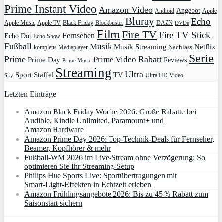
Prime Instant Video
Amazon Video
Angebot
Apple
Android
Bluray
Echo
Apple Music
Apple TV
Blockbuster
DAZN
Black Friday
DVDs
Film
Fire TV
Fire TV Stick
Fernsehen
Echo Dot
Echo Show
Fußball
Musik
Musik Streaming
Netflix
Mediaplayer
Nachlass
komplette
Serie
Prime
Rabatt
Prime Video
Prime Day
Reviews
Prime Music
Streaming
Ultra
Sport
Staffel
TV
Ultra HD
Video
Sky
Letzten Einträge
Amazon Black Friday Woche 2026: Große Rabatte bei
Audible, Kindle Unlimited, Paramount+ und
Amazon Hardware
Amazon Prime Day 2026: Top-Technik-Deals für Fernseher,
Beamer, Kopfhörer & mehr
Fußball-WM 2026 im Live-Stream ohne Verzögerung: So
optimieren Sie Ihr Streaming-Setup
Philips Hue Sports Live: Sportübertragungen mit
Smart‑Light‑Effekten in Echtzeit erleben
Amazon Frühlingsangebote 2026: Bis zu 45 % Rabatt zum
Saisonstart sichern