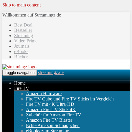
Skip to main content
Willkommen auf Streamingz.de
Best Deal
Bestseller
Streaming
Video Prime
Journals
eBooks
Bücher
streamingz.de
Toggle navigation
Home
Fire TV
Amazon Hardware
Fire TV Cube und Fire TV Sticks im Vergleich
Fire TV mit 4K Ultra-HD
Amazon Fire TV Stick 4K
Zubehör für Amazon Fire TV
Amazon Fire TV Blaster
Echte Amazon Schnäppchen
eBooks zum Streaming