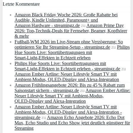
Letzte Kommentare
Amazon Black Friday Woche 2026: Große Rabatte bei
Audible, Kindle Unlimited, Paramount+ und
Amazon Hardware - streamingz.de
zu
Amazon Prime Day
2026: Top-Technik-Deals für Fernseher, Beamer, Kopfhörer
& mehr
Fußball-WM 2026 im Live-Stream ohne Verzögerung: So
optimieren Sie Ihr Streaming-Setup - streamingz.de
zu
Philips
Hue Sports Live: Sportübertragungen mit
Smart‑Light‑Effekten in Echtzeit erleben
Philips Hue Sports Live: Sportübertragungen mit
Smart‑Light‑Effekten in Echtzeit erleben - streamingz.de
zu
Amazon Ember Artline: Neuer Lifestyle Smart TV mit
Ambient‑Modus, QLED‑Display und Alexa‑Integration
Amazon Frühlingsangebote 2026: Bis zu 45 % Rabatt zum
Saisonstart sichern - streamingz.de
zu
Amazon Ember Artline:
Neuer Lifestyle Smart TV mit Ambient‑Modus,
QLED‑Display und Alexa‑Integration
Amazon Ember Artline: Neuer Lifestyle Smart TV mit
Ambient‑Modus, QLED‑Display und Alexa‑Integration -
streamingz.de
zu
Amazon Echo Angebote 2026: Echo Dot
Max, Echo Studio und Echo Show jetzt deutlich günstiger für
Streaming