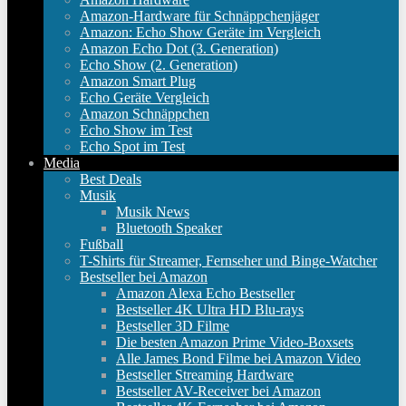
Amazon-Hardware für Schnäppchenjäger
Amazon: Echo Show Geräte im Vergleich
Amazon Echo Dot (3. Generation)
Echo Show (2. Generation)
Amazon Smart Plug
Echo Geräte Vergleich
Amazon Schnäppchen
Echo Show im Test
Echo Spot im Test
Media
Best Deals
Musik
Musik News
Bluetooth Speaker
Fußball
T-Shirts für Streamer, Fernseher und Binge-Watcher
Bestseller bei Amazon
Amazon Alexa Echo Bestseller
Bestseller 4K Ultra HD Blu-rays
Bestseller 3D Filme
Die besten Amazon Prime Video-Boxsets
Alle James Bond Filme bei Amazon Video
Bestseller Streaming Hardware
Bestseller AV-Receiver bei Amazon