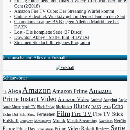
Freitag Filmeabend bei Amazon Video: 10 Blockbuster für 99
Cent (2/2018)
Amazon Fire TV Cube: Der Streaming-Würfel kommt
Online-Videothek Wuaki.tv geht in Deutschland an den Start
Champions League: BVB gegen Atlético Madrid live bei
DAZN
Lost - Die komplette Serie (37 Discs)
Downton Abbey - Staffel fünf [4 DVDs]
Streamen Sie doch Ihr eigenes Programm
Jetzt anschauen! Alles nur Fußball!
Schlagwörter
Amazon
Amazon
Amazon Prime
Alexa
4k
Prime Instant Video
Amazon Video
Angebot
Apple
Android
Bluray
Echo
Apple Music
Apple TV
Blockbuster
DAZN
Black Friday
DVDs
Film
Fire TV
Fire TV Stick
Fernsehen
Echo Dot
Echo Show
Fußball
Musik
Musik Streaming
Netflix
Mediaplayer
Nachlass
komplette
Serie
Prime
Rabatt
Prime Video
Prime Day
Reviews
Prime Music