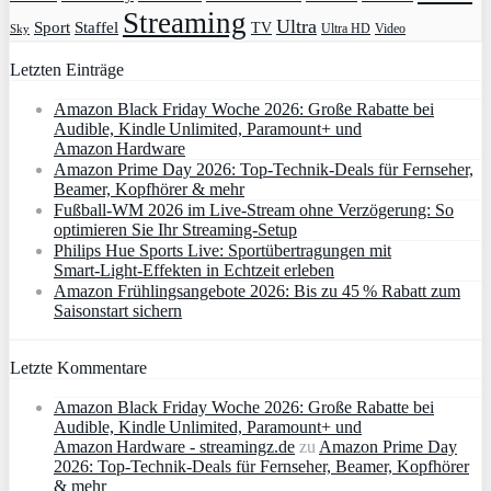
Streaming
Ultra
Sport
Staffel
TV
Ultra HD
Video
Sky
Letzten Einträge
Amazon Black Friday Woche 2026: Große Rabatte bei
Audible, Kindle Unlimited, Paramount+ und
Amazon Hardware
Amazon Prime Day 2026: Top-Technik-Deals für Fernseher,
Beamer, Kopfhörer & mehr
Fußball-WM 2026 im Live-Stream ohne Verzögerung: So
optimieren Sie Ihr Streaming-Setup
Philips Hue Sports Live: Sportübertragungen mit
Smart‑Light‑Effekten in Echtzeit erleben
Amazon Frühlingsangebote 2026: Bis zu 45 % Rabatt zum
Saisonstart sichern
Letzte Kommentare
Amazon Black Friday Woche 2026: Große Rabatte bei
Audible, Kindle Unlimited, Paramount+ und
Amazon Hardware - streamingz.de
zu
Amazon Prime Day
2026: Top-Technik-Deals für Fernseher, Beamer, Kopfhörer
& mehr