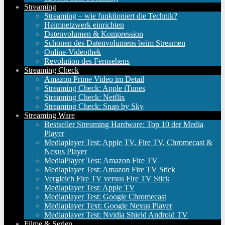
Streaming
Streaming – wie funktioniert die Technik?
Heimnetzwerk einrichten
Datenvolumen & Kompression
Schonen des Datenvolumens beim Streamen
Online-Videothek
Revolution des Fernsehens
Streaming Check
Amazon Prime Video im Detail
Streaming Check: Apple iTunes
Streaming Check: Netflix
Streaming Check: Snap by Sky
Streaming Ware
Bestseller Streaming Hardware: Top 10 der Media
Player
Mediaplayer Test: Apple TV, Fire TV, Chromecast &
Nexus Player
MediaPlayer Test: Amazon Fire TV
Mediaplayer Test: Amazon Fire TV Stick
Vergleich Fire TV versus Fire TV Stick
Mediaplayer Test: Apple TV
Mediaplayer Test: Google Chromecast
Mediaplayer Text: Google Nexus Player
Mediaplayer Test: Nvidia Shield Android TV
Filme & Serien