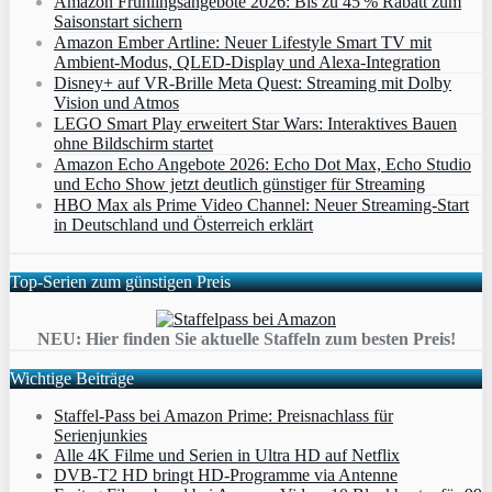
Amazon Frühlingsangebote 2026: Bis zu 45 % Rabatt zum
Saisonstart sichern
Amazon Ember Artline: Neuer Lifestyle Smart TV mit
Ambient‑Modus, QLED‑Display und Alexa‑Integration
Disney+ auf VR-Brille Meta Quest: Streaming mit Dolby
Vision und Atmos
LEGO Smart Play erweitert Star Wars: Interaktives Bauen
ohne Bildschirm startet
Amazon Echo Angebote 2026: Echo Dot Max, Echo Studio
und Echo Show jetzt deutlich günstiger für Streaming
HBO Max als Prime Video Channel: Neuer Streaming‑Start
in Deutschland und Österreich erklärt
Top-Serien zum günstigen Preis
NEU: Hier finden Sie aktuelle Staffeln zum besten Preis!
Wichtige Beiträge
Staffel-Pass bei Amazon Prime: Preisnachlass für
Serienjunkies
Alle 4K Filme und Serien in Ultra HD auf Netflix
DVB-T2 HD bringt HD-Programme via Antenne