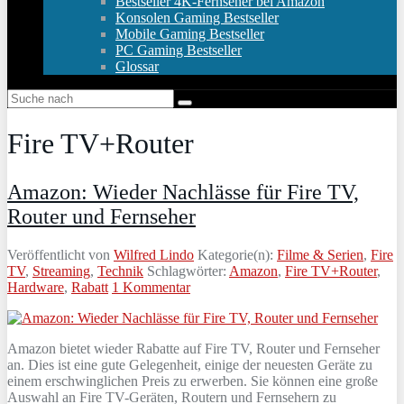
Bestseller 4K-Fernseher bei Amazon
Konsolen Gaming Bestseller
Mobile Gaming Bestseller
PC Gaming Bestseller
Glossar
Fire TV+Router
Amazon: Wieder Nachlässe für Fire TV,
Router und Fernseher
Veröffentlicht von
Wilfred Lindo
Kategorie(n):
Filme & Serien
,
Fire
TV
,
Streaming
,
Technik
Schlagwörter:
Amazon
,
Fire TV+Router
,
Hardware
,
Rabatt
1 Kommentar
Amazon bietet wieder Rabatte auf Fire TV, Router und Fernseher
an. Dies ist eine gute Gelegenheit, einige der neuesten Geräte zu
einem erschwinglichen Preis zu erwerben. Sie können eine große
Auswahl an Fire TV-Geräten, Routern und Fernsehern zu