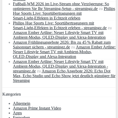
Fußball-WM 2026 im Live-Stream ohne Verzögerung: So
optimieren Sie Ihr Streaming-Setup - streamingz.de
zu
Philips
Hue Sports Live: Sportübertragungen mit
Smart‑Light‑Effekten in Echtzeit erleben
Philips Hue Sports Live: Sportübertragungen mit
Smart‑Light‑Effekten in Echtzeit erleben - streamingz.de
zu
Amazon Ember Artline: Neuer Lifestyle Smart TV mit
Ambient‑Modus, QLED‑Display und Alexa‑Integration
Amazon Frühlingsangebote 2026: Bis zu 45 % Rabatt zum
Saisonstart sichern - streamingz.de
zu
Amazon Ember Artline:
Neuer Lifestyle Smart TV mit Ambient‑Modus,
QLED‑Display und Alexa‑Integration
Amazon Ember Artline: Neuer Lifestyle Smart TV mit
Ambient‑Modus, QLED‑Display und Alexa‑Integration -
streamingz.de
zu
Amazon Echo Angebote 2026: Echo Dot
Max, Echo Studio und Echo Show jetzt deutlich günstiger für
Streaming
Kategorien
Allgemein
Amazon Prime Instant Video
Apps
Fernsehen