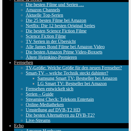
Die besten Filme und Serien …
Amazon Channels
Aktuelle Top-Serien
Die 25 besten Filme bei Amazon
Netflix: Die 12 besten Original Series
Die besten Science Fiction Filme
Science Fiction Filme
TV Serien in der Übersicht
Alle James Bond Filme bei Amazon Video
Die besten Amazon Prime Video-Boxsets
Ältere Heimkino-Premieren
Fernsehen
TV-Größe: Welche Größe für den neuen Fernseher?
Smart-TV – welche Technik steckt dahinter?
Samsung Smart TV: Bestseller bei Amazon
LG Smart TV: Bestseller bei Amazon
Fernsehen entwickelt sich
Serien – Guide
Streaming Check: Telekom Entertain
Online-Mediatheken
Umstellung auf DVB-T2 HD
Die besten Alternativen zu DVB-T2?
Live-Streams
Echo
Amazon Hardware