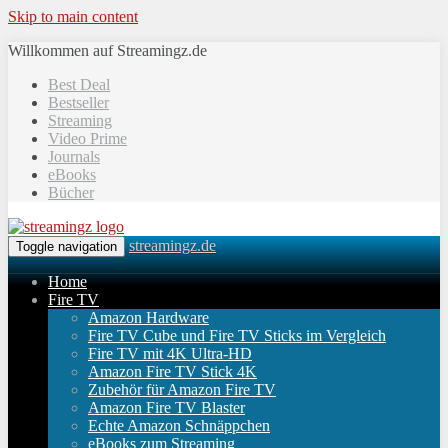
Skip to main content
Willkommen auf Streamingz.de
Best Deal
Bestseller
Streaming
Video Prime
Journals
eBooks
Bücher
streamingz.de
Toggle navigation
Home
Fire TV
Amazon Hardware
Fire TV Cube und Fire TV Sticks im Vergleich
Fire TV mit 4K Ultra-HD
Amazon Fire TV Stick 4K
Zubehör für Amazon Fire TV
Amazon Fire TV Blaster
Echte Amazon Schnäppchen
eBooks zum Streaming