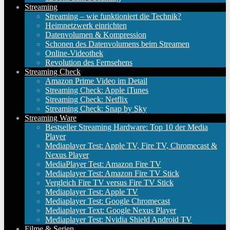
Streaming
Streaming – wie funktioniert die Technik?
Heimnetzwerk einrichten
Datenvolumen & Kompression
Schonen des Datenvolumens beim Streamen
Online-Videothek
Revolution des Fernsehens
Streaming Check
Amazon Prime Video im Detail
Streaming Check: Apple iTunes
Streaming Check: Netflix
Streaming Check: Snap by Sky
Streaming Ware
Bestseller Streaming Hardware: Top 10 der Media
Player
Mediaplayer Test: Apple TV, Fire TV, Chromecast &
Nexus Player
MediaPlayer Test: Amazon Fire TV
Mediaplayer Test: Amazon Fire TV Stick
Vergleich Fire TV versus Fire TV Stick
Mediaplayer Test: Apple TV
Mediaplayer Test: Google Chromecast
Mediaplayer Text: Google Nexus Player
Mediaplayer Test: Nvidia Shield Android TV
Filme & Serien