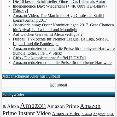
Die 10 besten Schriftsteller-Filme - Das Leben als Autor
Independence Day: Wiederkehr (+ 4K Ultra HD-Bluray)
[Blu-ray]
Amazon Video: The Man in the High Castle - 2. Staffel
kommt Anfang 2017
Oscarverleihung: Oscar Nominierungen 2017. Gute Chancen
für Arrival, La La Land und Moonlight
Auf welchen Geräten ist Alexa verfügbar?
Fußball: TV-Rechte für Premier League, La Liga, Serie A,
Ligue 1 und die Bundesliga
Amazon reduziert erneuert die Preise für die eigene Hardware
(Kindle, Echo, Fire TV Stick)
Girls - Die komplette erste Staffel [2 DVDs]
Amazon reduziert erneut die Preise für die eigene Hardware
Jetzt anschauen! Alles nur Fußball!
Schlagwörter
Amazon
Amazon
Amazon Prime
Alexa
4k
Prime Instant Video
Amazon Video
Angebot
Apple
Android