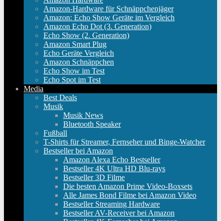
Amazon-Hardware für Schnäppchenjäger
Amazon: Echo Show Geräte im Vergleich
Amazon Echo Dot (3. Generation)
Echo Show (2. Generation)
Amazon Smart Plug
Echo Geräte Vergleich
Amazon Schnäppchen
Echo Show im Test
Echo Spot im Test
Media
Best Deals
Musik
Musik News
Bluetooth Speaker
Fußball
T-Shirts für Streamer, Fernseher und Binge-Watcher
Bestseller bei Amazon
Amazon Alexa Echo Bestseller
Bestseller 4K Ultra HD Blu-rays
Bestseller 3D Filme
Die besten Amazon Prime Video-Boxsets
Alle James Bond Filme bei Amazon Video
Bestseller Streaming Hardware
Bestseller AV-Receiver bei Amazon