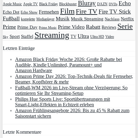
Bluray
Echo
Apple Music
Apple TV
Blockbuster
DAZN
Black Friday
DVDs
Film
Fire TV
Fire TV Stick
Fernsehen
Echo Dot
Echo Show
Fußball
Musik
Musik Streaming
Netflix
Mediaplayer
Nachlass
komplette
Serie
Prime
Rabatt
Prime Video
Prime Day
Reviews
Prime Music
Streaming
Ultra
Sport
Staffel
TV
Ultra HD
Video
Sky
Letzten Einträge
Amazon Black Friday Woche 2026: Große Rabatte bei
Audible, Kindle Unlimited, Paramount+ und
Amazon Hardware
Amazon Prime Day 2026: Top-Technik-Deals für Fernseher,
Beamer, Kopfhörer & mehr
Fußball-WM 2026 im Live-Stream ohne Verzögerung: So
optimieren Sie Ihr Streaming-Setup
Philips Hue Sports Live: Sportübertragungen mit
Smart‑Light‑Effekten in Echtzeit erleben
Amazon Frühlingsangebote 2026: Bis zu 45 % Rabatt zum
Saisonstart sichern
Letzte Kommentare