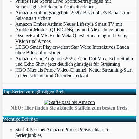
Philips Hue Sports Live: Sportübertragungen mit
Smart‑Light‑Effekten in Echtzeit erleben
Amazon Frühlingsangebote 2026: Bis zu 45 % Rabatt zum
Saisonstart sichern
Amazon Ember Artline: Neuer Lifestyle Smart TV mit
Ambient‑Modus, QLED‑Display und Alexa‑Integration
Disney+ auf VR-Brille Meta Quest: Streaming mit Dolby
Vision und Atmos
LEGO Smart Play erweitert Star Wars: Interaktives Bauen
ohne Bildschirm startet
Amazon Echo Angebote 2026: Echo Dot Max, Echo Studio
und Echo Show jetzt deutlich günstiger für Streaming
HBO Max als Prime Video Channel: Neuer Streaming‑Start
in Deutschland und Österreich erklärt
Top-Serien zum günstigen Preis
NEU: Hier finden Sie aktuelle Staffeln zum besten Preis!
Wichtige Beiträge
Staffel-Pass bei Amazon Prime: Preisnachlass für
Serienjunkies