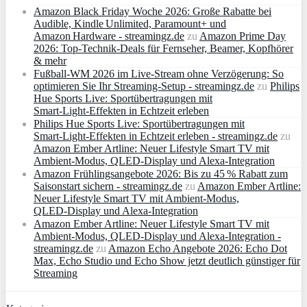
Amazon Black Friday Woche 2026: Große Rabatte bei
Audible, Kindle Unlimited, Paramount+ und
Amazon Hardware - streamingz.de
zu
Amazon Prime Day
2026: Top-Technik-Deals für Fernseher, Beamer, Kopfhörer
& mehr
Fußball-WM 2026 im Live-Stream ohne Verzögerung: So
optimieren Sie Ihr Streaming-Setup - streamingz.de
zu
Philips
Hue Sports Live: Sportübertragungen mit
Smart‑Light‑Effekten in Echtzeit erleben
Philips Hue Sports Live: Sportübertragungen mit
Smart‑Light‑Effekten in Echtzeit erleben - streamingz.de
zu
Amazon Ember Artline: Neuer Lifestyle Smart TV mit
Ambient‑Modus, QLED‑Display und Alexa‑Integration
Amazon Frühlingsangebote 2026: Bis zu 45 % Rabatt zum
Saisonstart sichern - streamingz.de
zu
Amazon Ember Artline:
Neuer Lifestyle Smart TV mit Ambient‑Modus,
QLED‑Display und Alexa‑Integration
Amazon Ember Artline: Neuer Lifestyle Smart TV mit
Ambient‑Modus, QLED‑Display und Alexa‑Integration -
streamingz.de
zu
Amazon Echo Angebote 2026: Echo Dot
Max, Echo Studio und Echo Show jetzt deutlich günstiger für
Streaming