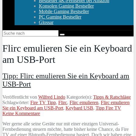
Bestseller 4K-Fernseher bei Amazon
Konsolen Gaming Bestseller
Mobile Gaming Bestseller
PC Gaming Bestseller
Glossar
Flirc emulieren Sie ein Keyboard
am USB-Port
Tipp: Flirc emulieren Sie ein Keyboard am
USB-Port
Veröffentlicht von
Wilfred Lindo
Kategorie(n):
Tipps & Ratschläge
Schlagwörter:
Fire TV Tipp
,
Flirc
,
Flirc emulieren
,
Flirc emulieren
Sie ein Keyboard am USB-Port
,
Keybard USB
,
Tipp Fire TV
Keine Kommentare
Wer gerne alle seine Geräte nur mit einer einzigen Universal-
Fernbedienung steuern möchte, hatte bisher keine Chance, da Fire
TV auf einer Blutooth-Fernbedienung basiert. Doch wir haben eine