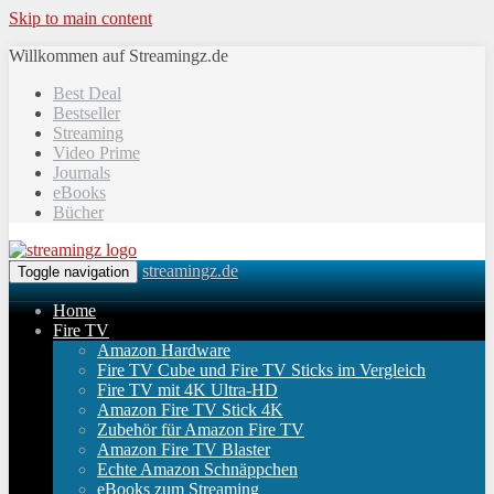
Skip to main content
Willkommen auf Streamingz.de
Best Deal
Bestseller
Streaming
Video Prime
Journals
eBooks
Bücher
streamingz.de
Toggle navigation
Home
Fire TV
Amazon Hardware
Fire TV Cube und Fire TV Sticks im Vergleich
Fire TV mit 4K Ultra-HD
Amazon Fire TV Stick 4K
Zubehör für Amazon Fire TV
Amazon Fire TV Blaster
Echte Amazon Schnäppchen
eBooks zum Streaming