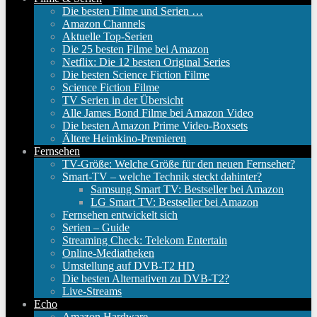
Die besten Filme und Serien …
Amazon Channels
Aktuelle Top-Serien
Die 25 besten Filme bei Amazon
Netflix: Die 12 besten Original Series
Die besten Science Fiction Filme
Science Fiction Filme
TV Serien in der Übersicht
Alle James Bond Filme bei Amazon Video
Die besten Amazon Prime Video-Boxsets
Ältere Heimkino-Premieren
Fernsehen
TV-Größe: Welche Größe für den neuen Fernseher?
Smart-TV – welche Technik steckt dahinter?
Samsung Smart TV: Bestseller bei Amazon
LG Smart TV: Bestseller bei Amazon
Fernsehen entwickelt sich
Serien – Guide
Streaming Check: Telekom Entertain
Online-Mediatheken
Umstellung auf DVB-T2 HD
Die besten Alternativen zu DVB-T2?
Live-Streams
Echo
Amazon Hardware