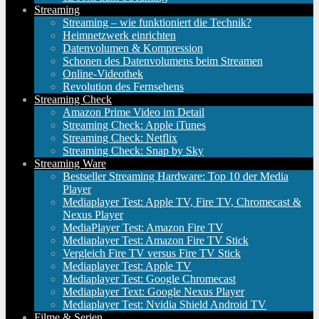
Streaming
Streaming – wie funktioniert die Technik?
Heimnetzwerk einrichten
Datenvolumen & Kompression
Schonen des Datenvolumens beim Streamen
Online-Videothek
Revolution des Fernsehens
Streaming Check
Amazon Prime Video im Detail
Streaming Check: Apple iTunes
Streaming Check: Netflix
Streaming Check: Snap by Sky
Streaming Ware
Bestseller Streaming Hardware: Top 10 der Media
Player
Mediaplayer Test: Apple TV, Fire TV, Chromecast &
Nexus Player
MediaPlayer Test: Amazon Fire TV
Mediaplayer Test: Amazon Fire TV Stick
Vergleich Fire TV versus Fire TV Stick
Mediaplayer Test: Apple TV
Mediaplayer Test: Google Chromecast
Mediaplayer Text: Google Nexus Player
Mediaplayer Test: Nvidia Shield Android TV
Filme & Serien