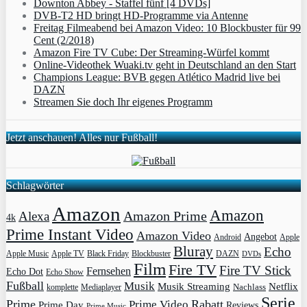
Downton Abbey - Staffel fünf [4 DVDs]
DVB-T2 HD bringt HD-Programme via Antenne
Freitag Filmeabend bei Amazon Video: 10 Blockbuster für 99
Cent (2/2018)
Amazon Fire TV Cube: Der Streaming-Würfel kommt
Online-Videothek Wuaki.tv geht in Deutschland an den Start
Champions League: BVB gegen Atlético Madrid live bei
DAZN
Streamen Sie doch Ihr eigenes Programm
Jetzt anschauen! Alles nur Fußball!
Schlagwörter
Amazon
Amazon
Amazon Prime
Alexa
4k
Prime Instant Video
Amazon Video
Angebot
Apple
Android
Bluray
Echo
Apple Music
Apple TV
Blockbuster
DAZN
Black Friday
DVDs
Film
Fire TV
Fire TV Stick
Fernsehen
Echo Dot
Echo Show
Fußball
Musik
Musik Streaming
Netflix
Mediaplayer
Nachlass
komplette
Serie
Prime
Rabatt
Prime Video
Prime Day
Reviews
Prime Music