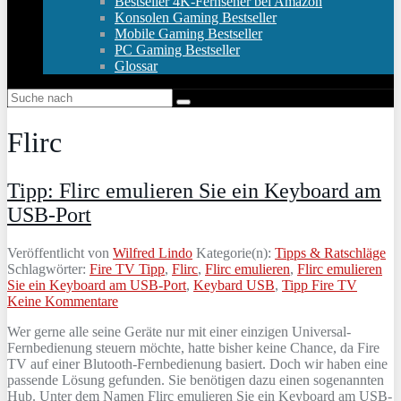
Bestseller 4K-Fernseher bei Amazon
Konsolen Gaming Bestseller
Mobile Gaming Bestseller
PC Gaming Bestseller
Glossar
Flirc
Tipp: Flirc emulieren Sie ein Keyboard am
USB-Port
Veröffentlicht von
Wilfred Lindo
Kategorie(n):
Tipps & Ratschläge
Schlagwörter:
Fire TV Tipp
,
Flirc
,
Flirc emulieren
,
Flirc emulieren
Sie ein Keyboard am USB-Port
,
Keybard USB
,
Tipp Fire TV
Keine Kommentare
Wer gerne alle seine Geräte nur mit einer einzigen Universal-
Fernbedienung steuern möchte, hatte bisher keine Chance, da Fire
TV auf einer Blutooth-Fernbedienung basiert. Doch wir haben eine
passende Lösung gefunden. Sie benötigen dazu einen sogenannten
Hub. Unter dem Namen Flirc emulieren Sie ein Keyboard am USB-