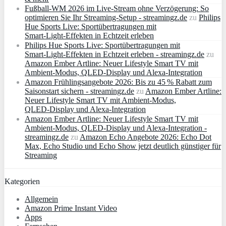
Fußball-WM 2026 im Live-Stream ohne Verzögerung: So
optimieren Sie Ihr Streaming-Setup - streamingz.de
zu
Philips
Hue Sports Live: Sportübertragungen mit
Smart‑Light‑Effekten in Echtzeit erleben
Philips Hue Sports Live: Sportübertragungen mit
Smart‑Light‑Effekten in Echtzeit erleben - streamingz.de
zu
Amazon Ember Artline: Neuer Lifestyle Smart TV mit
Ambient‑Modus, QLED‑Display und Alexa‑Integration
Amazon Frühlingsangebote 2026: Bis zu 45 % Rabatt zum
Saisonstart sichern - streamingz.de
zu
Amazon Ember Artline:
Neuer Lifestyle Smart TV mit Ambient‑Modus,
QLED‑Display und Alexa‑Integration
Amazon Ember Artline: Neuer Lifestyle Smart TV mit
Ambient‑Modus, QLED‑Display und Alexa‑Integration -
streamingz.de
zu
Amazon Echo Angebote 2026: Echo Dot
Max, Echo Studio und Echo Show jetzt deutlich günstiger für
Streaming
Kategorien
Allgemein
Amazon Prime Instant Video
Apps