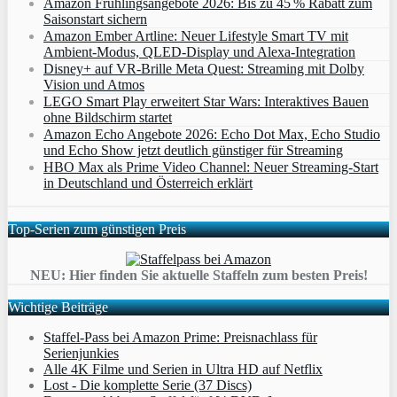
Amazon Frühlingsangebote 2026: Bis zu 45 % Rabatt zum
Saisonstart sichern
Amazon Ember Artline: Neuer Lifestyle Smart TV mit
Ambient‑Modus, QLED‑Display und Alexa‑Integration
Disney+ auf VR-Brille Meta Quest: Streaming mit Dolby
Vision und Atmos
LEGO Smart Play erweitert Star Wars: Interaktives Bauen
ohne Bildschirm startet
Amazon Echo Angebote 2026: Echo Dot Max, Echo Studio
und Echo Show jetzt deutlich günstiger für Streaming
HBO Max als Prime Video Channel: Neuer Streaming‑Start
in Deutschland und Österreich erklärt
Top-Serien zum günstigen Preis
NEU: Hier finden Sie aktuelle Staffeln zum besten Preis!
Wichtige Beiträge
Staffel-Pass bei Amazon Prime: Preisnachlass für
Serienjunkies
Alle 4K Filme und Serien in Ultra HD auf Netflix
Lost - Die komplette Serie (37 Discs)