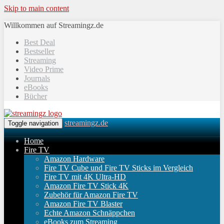
Skip to main content
Willkommen auf Streamingz.de
Best Deal
Bestseller
Streaming
Video Prime
Journals
eBooks
Bücher
streamingz.de
Toggle navigation
Home
Fire TV
Amazon Hardware
Fire TV Cube und Fire TV Sticks im Vergleich
Fire TV mit 4K Ultra-HD
Amazon Fire TV Stick 4K
Zubehör für Amazon Fire TV
Amazon Fire TV Blaster
Echte Amazon Schnäppchen
eBooks zum Streaming