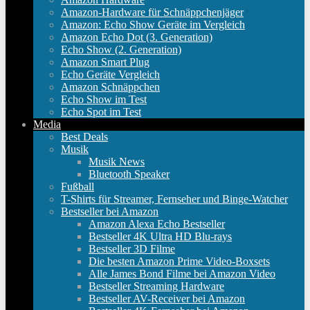
Amazon-Hardware für Schnäppchenjäger
Amazon: Echo Show Geräte im Vergleich
Amazon Echo Dot (3. Generation)
Echo Show (2. Generation)
Amazon Smart Plug
Echo Geräte Vergleich
Amazon Schnäppchen
Echo Show im Test
Echo Spot im Test
Media
Best Deals
Musik
Musik News
Bluetooth Speaker
Fußball
T-Shirts für Streamer, Fernseher und Binge-Watcher
Bestseller bei Amazon
Amazon Alexa Echo Bestseller
Bestseller 4K Ultra HD Blu-rays
Bestseller 3D Filme
Die besten Amazon Prime Video-Boxsets
Alle James Bond Filme bei Amazon Video
Bestseller Streaming Hardware
Bestseller AV-Receiver bei Amazon