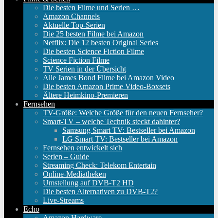
Die besten Filme und Serien …
Amazon Channels
Aktuelle Top-Serien
Die 25 besten Filme bei Amazon
Netflix: Die 12 besten Original Series
Die besten Science Fiction Filme
Science Fiction Filme
TV Serien in der Übersicht
Alle James Bond Filme bei Amazon Video
Die besten Amazon Prime Video-Boxsets
Ältere Heimkino-Premieren
Fernsehen
TV-Größe: Welche Größe für den neuen Fernseher?
Smart-TV – welche Technik steckt dahinter?
Samsung Smart TV: Bestseller bei Amazon
LG Smart TV: Bestseller bei Amazon
Fernsehen entwickelt sich
Serien – Guide
Streaming Check: Telekom Entertain
Online-Mediatheken
Umstellung auf DVB-T2 HD
Die besten Alternativen zu DVB-T2?
Live-Streams
Echo
Amazon Hardware