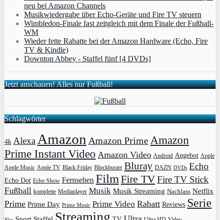
neu bei Amazon Channels
Musikwiedergabe über Echo-Geräte und Fire TV steuern
Wimbledon-Finale fast zeitgleich mit dem Finale der Fußball-
WM
Wieder fette Rabatte bei der Amazon Hardware (Echo, Fire
TV & Kindle)
Downton Abbey - Staffel fünf [4 DVDs]
Jetzt anschauen! Alles nur Fußball!
Schlagwörter
Amazon
Amazon
Amazon Prime
Alexa
4k
Prime Instant Video
Amazon Video
Angebot
Apple
Android
Bluray
Echo
Apple Music
Apple TV
Blockbuster
DAZN
Black Friday
DVDs
Film
Fire TV
Fire TV Stick
Fernsehen
Echo Dot
Echo Show
Fußball
Musik
Musik Streaming
Netflix
Mediaplayer
Nachlass
komplette
Serie
Prime
Rabatt
Prime Video
Prime Day
Reviews
Prime Music
Streaming
Ultra
Sport
Staffel
TV
Ultra HD
Video
Sky