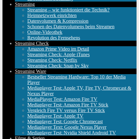
Streaming
Streaming – wie funktioniert die Technik?
Heimnetzwerk einrichten
Datenvolumen & Kompression
Schonen des Datenvolumens beim Streamen
Online-Videothek
Revolution des Fernsehens
Streaming Check
Amazon Prime Video im Detail
Streaming Check: Apple iTunes
Streaming Check: Netflix
Streaming Check: Snap by Sky
Streaming Ware
Bestseller Streaming Hardware: Top 10 der Media
Player
Mediaplayer Test: Apple TV, Fire TV, Chromecast &
Nexus Player
MediaPlayer Test: Amazon Fire TV
Mediaplayer Test: Amazon Fire TV Stick
Vergleich Fire TV versus Fire TV Stick
Mediaplayer Test: Apple TV
Mediaplayer Test: Google Chromecast
Mediaplayer Text: Google Nexus Player
Mediaplayer Test: Nvidia Shield Android TV
Filme & Serien