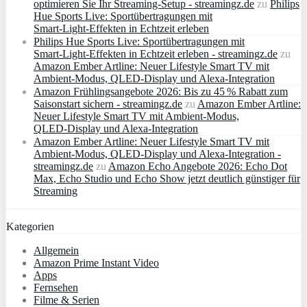
optimieren Sie Ihr Streaming-Setup - streamingz.de
zu
Philips
Hue Sports Live: Sportübertragungen mit
Smart‑Light‑Effekten in Echtzeit erleben
Philips Hue Sports Live: Sportübertragungen mit
Smart‑Light‑Effekten in Echtzeit erleben - streamingz.de
zu
Amazon Ember Artline: Neuer Lifestyle Smart TV mit
Ambient‑Modus, QLED‑Display und Alexa‑Integration
Amazon Frühlingsangebote 2026: Bis zu 45 % Rabatt zum
Saisonstart sichern - streamingz.de
zu
Amazon Ember Artline:
Neuer Lifestyle Smart TV mit Ambient‑Modus,
QLED‑Display und Alexa‑Integration
Amazon Ember Artline: Neuer Lifestyle Smart TV mit
Ambient‑Modus, QLED‑Display und Alexa‑Integration -
streamingz.de
zu
Amazon Echo Angebote 2026: Echo Dot
Max, Echo Studio und Echo Show jetzt deutlich günstiger für
Streaming
Kategorien
Allgemein
Amazon Prime Instant Video
Apps
Fernsehen
Filme & Serien