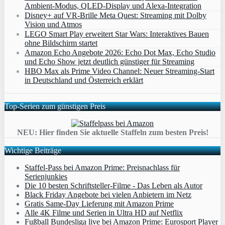
Ambient‑Modus, QLED‑Display und Alexa‑Integration
Disney+ auf VR-Brille Meta Quest: Streaming mit Dolby
Vision und Atmos
LEGO Smart Play erweitert Star Wars: Interaktives Bauen
ohne Bildschirm startet
Amazon Echo Angebote 2026: Echo Dot Max, Echo Studio
und Echo Show jetzt deutlich günstiger für Streaming
HBO Max als Prime Video Channel: Neuer Streaming‑Start
in Deutschland und Österreich erklärt
Top-Serien zum günstigen Preis
NEU: Hier finden Sie aktuelle Staffeln zum besten Preis!
Wichtige Beiträge
Staffel-Pass bei Amazon Prime: Preisnachlass für
Serienjunkies
Die 10 besten Schriftsteller-Filme - Das Leben als Autor
Black Friday Angebote bei vielen Anbietern im Netz
Gratis Same-Day Lieferung mit Amazon Prime
Alle 4K Filme und Serien in Ultra HD auf Netflix
Fußball Bundesliga live bei Amazon Prime: Eurosport Player