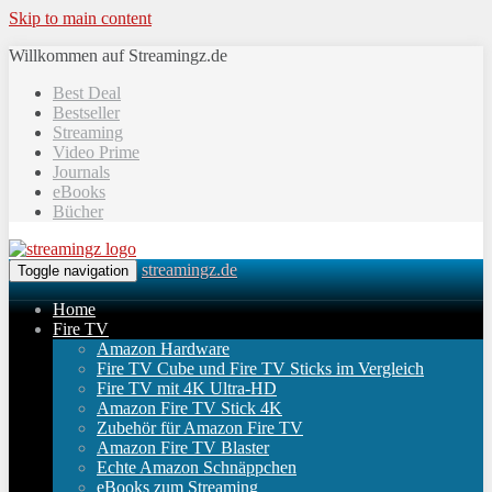
Skip to main content
Willkommen auf Streamingz.de
Best Deal
Bestseller
Streaming
Video Prime
Journals
eBooks
Bücher
streamingz.de
Toggle navigation
Home
Fire TV
Amazon Hardware
Fire TV Cube und Fire TV Sticks im Vergleich
Fire TV mit 4K Ultra-HD
Amazon Fire TV Stick 4K
Zubehör für Amazon Fire TV
Amazon Fire TV Blaster
Echte Amazon Schnäppchen
eBooks zum Streaming