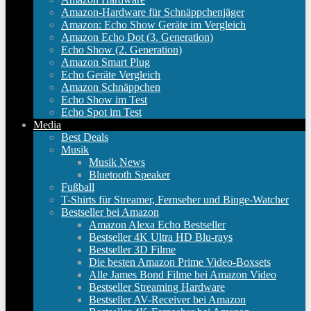
Amazon-Hardware für Schnäppchenjäger
Amazon: Echo Show Geräte im Vergleich
Amazon Echo Dot (3. Generation)
Echo Show (2. Generation)
Amazon Smart Plug
Echo Geräte Vergleich
Amazon Schnäppchen
Echo Show im Test
Echo Spot im Test
Media
Best Deals
Musik
Musik News
Bluetooth Speaker
Fußball
T-Shirts für Streamer, Fernseher und Binge-Watcher
Bestseller bei Amazon
Amazon Alexa Echo Bestseller
Bestseller 4K Ultra HD Blu-rays
Bestseller 3D Filme
Die besten Amazon Prime Video-Boxsets
Alle James Bond Filme bei Amazon Video
Bestseller Streaming Hardware
Bestseller AV-Receiver bei Amazon