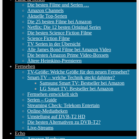
Die besten Filme und Serien …
Amazon Channels
Aktuelle Top-Serien
Die 25 besten Filme bei Amazon
Netflix: Die 12 besten Original Series
Die besten Science Fiction Filme
Science Fiction Filme
TV Serien in der Übersicht
Alle James Bond Filme bei Amazon Video
Die besten Amazon Prime Video-Boxsets
Ältere Heimkino-Premieren
Fernsehen
TV-Größe: Welche Größe für den neuen Fernseher?
Smart-TV – welche Technik steckt dahinter?
Samsung Smart TV: Bestseller bei Amazon
LG Smart TV: Bestseller bei Amazon
Fernsehen entwickelt sich
Serien – Guide
Streaming Check: Telekom Entertain
Online-Mediatheken
Umstellung auf DVB-T2 HD
Die besten Alternativen zu DVB-T2?
Live-Streams
Echo
Amazon Hardware